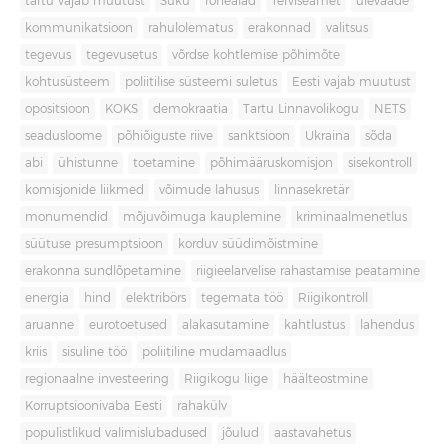
tartu vajab muutust
Süku
rohealad
Terviseamet
ülevaade
kommunikatsioon
rahulolematus
erakonnad
valitsus
tegevus
tegevusetus
võrdse kohtlemise põhimõte
kohtusüsteem
poliitilise süsteemi suletus
Eesti vajab muutust
opositsioon
KOKS
demokraatia
Tartu Linnavolikogu
NETS
seadusloome
põhiõiguste riive
sanktsioon
Ukraina
sõda
abi
ühistunne
toetamine
põhimääruskomisjon
sisekontroll
komisjonide liikmed
võimude lahusus
linnasekretär
monumendid
mõjuvõimuga kauplemine
kriminaalmenetlus
süütuse presumptsioon
korduv süüdimõistmine
erakonna sundlõpetamine
riigieelarvelise rahastamise peatamine
energia
hind
elektribörs
tegemata töö
Riigikontroll
aruanne
eurotoetused
alakasutamine
kahtlustus
lahendus
kriis
sisuline töö
poliitiline mudamaadlus
regionaalne investeering
Riigikogu liige
häälteostmine
Korruptsioonivaba Eesti
rahakülv
populistlikud valimislubadused
jõulud
aastavahetus