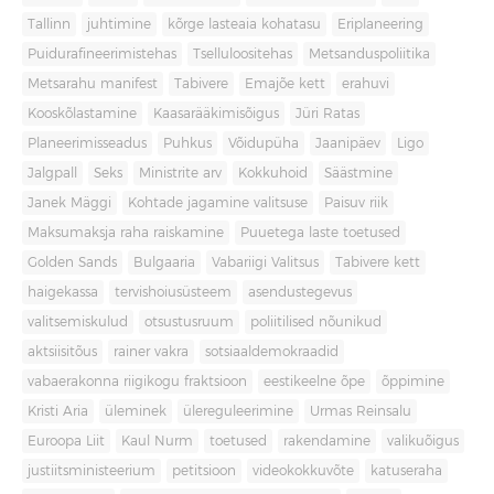
Tallinn
juhtimine
kõrge lasteaia kohatasu
Eriplaneering
Puidurafineerimistehas
Tselluloositehas
Metsanduspoliitika
Metsarahu manifest
Tabivere
Emajõe kett
erahuvi
Kooskõlastamine
Kaasarääkimisõigus
Jüri Ratas
Planeerimisseadus
Puhkus
Võidupüha
Jaanipäev
Ligo
Jalgpall
Seks
Ministrite arv
Kokkuhoid
Säästmine
Janek Mäggi
Kohtade jagamine valitsuse
Paisuv riik
Maksumaksja raha raiskamine
Puuetega laste toetused
Golden Sands
Bulgaaria
Vabariigi Valitsus
Tabivere kett
haigekassa
tervishoiusüsteem
asendustegevus
valitsemiskulud
otsustusruum
poliitilised nõunikud
aktsiisitõus
rainer vakra
sotsiaaldemokraadid
vabaerakonna riigikogu fraktsioon
eestikeelne õpe
õppimine
Kristi Aria
üleminek
ülereguleerimine
Urmas Reinsalu
Euroopa Liit
Kaul Nurm
toetused
rakendamine
valikuõigus
justiitsministeerium
petitsioon
videokokkuvõte
katuseraha