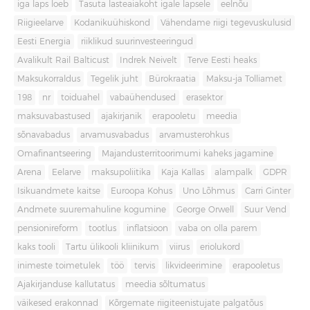
iga laps loeb
Tasuta lasteaiakoht igale lapsele
eelnõu
Riigieelarve
Kodanikuühiskond
Vähendame riigi tegevuskulusid
Eesti Energia
riiklikud suurinvesteeringud
Avalikult Rail Balticust
Indrek Neivelt
Terve Eesti heaks
Maksukorraldus
Tegelik juht
Bürokraatia
Maksu-ja Tolliamet
198
nr
toiduahel
vabaühendused
erasektor
maksuvabastused
ajakirjanik
erapooletu
meedia
sõnavabadus
arvamusvabadus
arvamusterohkus
Omafinantseering
Majandusterritoorimumi kaheks jagamine
Arena
Eelarve
maksupoliitika
Kaja Kallas
alampalk
GDPR
Isikuandmete kaitse
Euroopa Kohus
Uno Lõhmus
Carri Ginter
Andmete suuremahuline kogumine
George Orwell
Suur Vend
pensionireform
tootlus
inflatsioon
vaba on olla parem
kaks tooli
Tartu ülikooli kliinikum
viirus
eriolukord
inimeste toimetulek
töö
tervis
likvideerimine
erapooletus
Ajakirjanduse kallutatus
meedia sõltumatus
väikesed erakonnad
Kõrgemate riigiteenistujate palgatõus