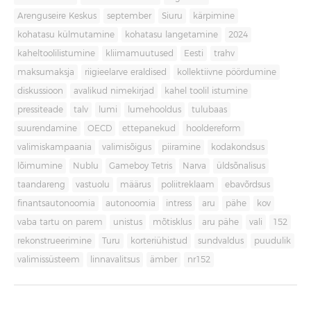
Arenguseire Keskus
september
Siuru
kärpimine
kohatasu külmutamine
kohatasu langetamine
2024
kaheltoolilistumine
kliimamuutused
Eesti
trahv
maksumaksja
riigieelarve eraldised
kollektiivne pöördumine
diskussioon
avalikud nimekirjad
kahel toolil istumine
pressiteade
talv
lumi
lumehooldus
tulubaas
suurendamine
OECD
ettepanekud
hooldereform
valimiskampaania
valimisõigus
piiramine
kodakondsus
lõimumine
Nublu
Gameboy Tetris
Narva
üldsõnalisus
taandareng
vastuolu
määrus
poliitreklaam
ebavõrdsus
finantsautonoomia
autonoomia
intress
aru
pähe
kov
vaba tartu on parem
unistus
mõtisklus
aru pähe
vali
152
rekonstrueerimine
Turu
korteriühistud
sundvaldus
puudulik
valimissüsteem
linnavalitsus
ämber
nr152