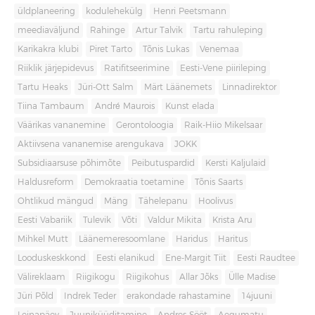
üldplaneering
kodulehekülg
Henri Peetsmann
meediaväljund
Rahinge
Artur Talvik
Tartu rahuleping
Karikakra klubi
Piret Tarto
Tõnis Lukas
Venemaa
Riiklik järjepidevus
Ratifitseerimine
Eesti-Vene piirileping
Tartu Heaks
Jüri-Ott Salm
Märt Läänemets
Linnadirektor
Tiina Tambaum
André Maurois
Kunst elada
Väärikas vananemine
Gerontoloogia
Raik-Hiio Mikelsaar
Aktiivsena vananemise arengukava
JOKK
Subsidiaarsuse põhimõte
Peibutuspardid
Kersti Kaljulaid
Haldusreform
Demokraatia toetamine
Tõnis Saarts
Ohtlikud mängud
Mäng
Tähelepanu
Hoolivus
Eesti Vabariik
Tulevik
Võti
Valdur Mikita
Krista Aru
Mihkel Mutt
Läänemeresoomlane
Haridus
Haritus
Looduskeskkond
Eesti elanikud
Ene-Margit Tiit
Eesti Raudtee
Välireklaam
Riigikogu
Riigikohus
Allar Jõks
Ülle Madise
Jüri Põld
Indrek Teder
erakondade rahastamine
14juuni