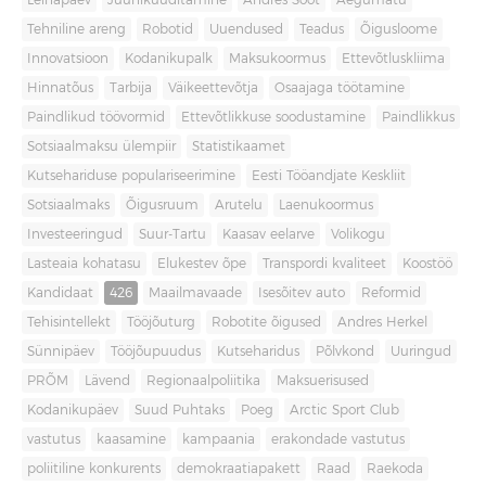
Leinapäev
Juuniküüditamine
Andres Sööt
Aegumatu
Tehniline areng
Robotid
Uuendused
Teadus
Õigusloome
Innovatsioon
Kodanikupalk
Maksukoormus
Ettevõtluskliima
Hinnatõus
Tarbija
Väikeettevõtja
Osaajaga töötamine
Paindlikud töövormid
Ettevõtlikkuse soodustamine
Paindlikkus
Sotsiaalmaksu ülempiir
Statistikaamet
Kutsehariduse populariseerimine
Eesti Tööandjate Keskliit
Sotsiaalmaks
Õigusruum
Arutelu
Laenukoormus
Investeeringud
Suur-Tartu
Kaasav eelarve
Volikogu
Lasteaia kohatasu
Elukestev õpe
Transpordi kvaliteet
Koostöö
Kandidaat
426
Maailmavaade
Isesõitev auto
Reformid
Tehisintellekt
Tööjõuturg
Robotite õigused
Andres Herkel
Sünnipäev
Tööjõupuudus
Kutseharidus
Põlvkond
Uuringud
PRÕM
Lävend
Regionaalpoliitika
Maksuerisused
Kodanikupäev
Suud Puhtaks
Poeg
Arctic Sport Club
vastutus
kaasamine
kampaania
erakondade vastutus
poliitiline konkurents
demokraatiapakett
Raad
Raekoda