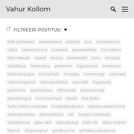
Vahur Kollom
FILTREERI POSTITUSI
Kõik postitused
vabaerakond
poliitika
huvi
informeeritus
ülbus
vastandumine
hüsteeria
päevapoliitika
Jüri Adams
Märt Meesak
lapsed
ohutus
prioriteedid
Tartu
Emajõgi
ükskõiksus
hoolimatus
peksmine
õiglustunne
omakohus
kodanikujulgus
Lõuna-Eesti
linnapea
Toomemägi
valimised
valimisringkond
valimiskorraldus
valimisliit
kogukond
parkimine
parkimistasu
sõlmpunkt
parkimismaja
planeeringud
kummitempel
teerull
Rail Baltic
Tartu-Tallinn maantee
hoolduskindlustus
väärikas vabanemine
alkoholipoliitika
alkoholiaktsiis
Läti
Jevgeni Ossinovski
rahastamine
Vaba Värk
valimiskulud
Kalle Pilt
Vahur Kollom
tramm
ühistransport
autostumine
arhitektuurikonkurss