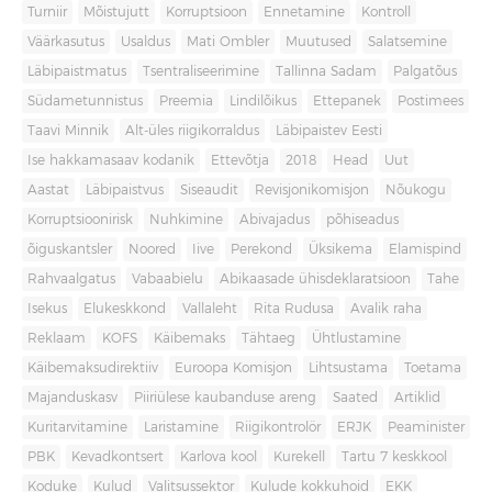
Turniir
Mõistujutt
Korruptsioon
Ennetamine
Kontroll
Väärkasutus
Usaldus
Mati Ombler
Muutused
Salatsemine
Läbipaistmatus
Tsentraliseerimine
Tallinna Sadam
Palgatõus
Südametunnistus
Preemia
Lindilõikus
Ettepanek
Postimees
Taavi Minnik
Alt-üles riigikorraldus
Läbipaistev Eesti
Ise hakkamasaav kodanik
Ettevõtja
2018
Head
Uut
Aastat
Läbipaistvus
Siseaudit
Revisjonikomisjon
Nõukogu
Korruptsioonirisk
Nuhkimine
Abivajadus
põhiseadus
õiguskantsler
Noored
Iive
Perekond
Üksikema
Elamispind
Rahvaalgatus
Vabaabielu
Abikaasade ühisdeklaratsioon
Tahe
Isekus
Elukeskkond
Vallaleht
Rita Rudusa
Avalik raha
Reklaam
KOFS
Käibemaks
Tähtaeg
Ühtlustamine
Käibemaksudirektiiv
Euroopa Komisjon
Lihtsustama
Toetama
Majanduskasv
Piiriülese kaubanduse areng
Saated
Artiklid
Kuritarvitamine
Laristamine
Riigikontrolör
ERJK
Peaminister
PBK
Kevadkontsert
Karlova kool
Kurekell
Tartu 7 keskkool
Koduke
Kulud
Valitsussektor
Kulude kokkuhoid
EKK