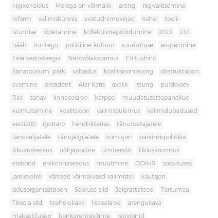
riigikorraldus
Meiega on võimalik
areng
riigivalitsemine
reform
valimiskünnis
avatudnimekirjad
kahel
toolil
istumise
lõpetamine
kollektiivnepöördumine
2023
233
häält
kuritegu
poliitiline kultuur
suurürituse
arupärimine
Eelarvestrateegia
Netovõlakoormus
Ehitushind
Sanatooriumi park
vabadus
koalitsioonileping
obstruktsioon
avamine
president
Alar Karis
avalik
istung
purskkaev
Riia
tänav
linnaeelarve
kärped
muudatusettepanekud
külmutamine
koalitsioon
valimistulemus
valimislubadused
eesti200
igortaro
hendrikterras
tänutoetajatele
tänuvalijatele
tänujälgijatele
komisjon
parkimispoliitika
liikuvuskeskus
põhjapoolne
ümbersõit
liikluskoormus
erakond
erakonnaseadus
muutmine
ODIHR
soovitused
järelevalve
võrdsed võimalused valimistel
kautsjon
sidusorganisatsioon
Sõpruse sild
Jalgrattateed
Tartumaa
Tiksoja sild
teehoiukava
lisaeelarve
arengukava
maksutõusud
konkurentsivõime
regioonid