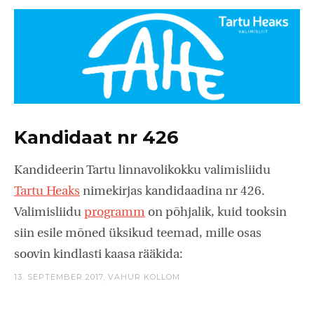
Kandidaat nr 426
Kandideerin Tartu linnavolikokku valimisliidu
Tartu Heaks
nimekirjas kandidaadina nr 426.
Valimisliidu
programm
on põhjalik, kuid tooksin
siin esile mõned üksikud teemad, mille osas
soovin kindlasti kaasa rääkida:
13. SEPTEMBER 2017,
VAHUR KOLLOM