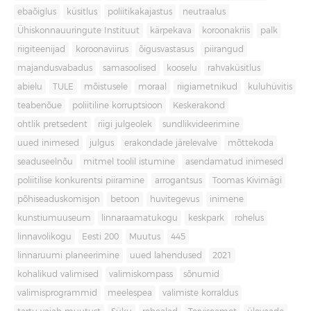
ebaõiglus
küsitlus
poliitikakajastus
neutraalus
Ühiskonnauuringute Instituut
kärpekava
koroonakriis
palk
riigiteenijad
koroonaviirus
õigusvastasus
piirangud
majandusvabadus
samasoolised
kooselu
rahvaküsitlus
abielu
TULE
mõistusele
moraal
riigiametnikud
kuluhüvitis
teabenõue
poliitiline korruptsioon
Keskerakond
ohtlik pretsedent
riigi julgeolek
sundlikvideerimine
uued inimesed
julgus
erakondade järelevalve
mõttekoda
seaduseelnõu
mitmel toolil istumine
asendamatud inimesed
poliitilise konkurentsi piiramine
arrogantsus
Toomas Kivimägi
põhiseaduskomisjon
betoon
huvitegevus
inimene
kunstiumuuseum
linnaraamatukogu
keskpark
rohelus
linnavolikogu
Eesti 200
Muutus
445
linnaruumi planeerimine
uued lahendused
2021
kohalikud valimised
valimiskompass
sõnumid
valimisprogrammid
meelespea
valimiste korraldus