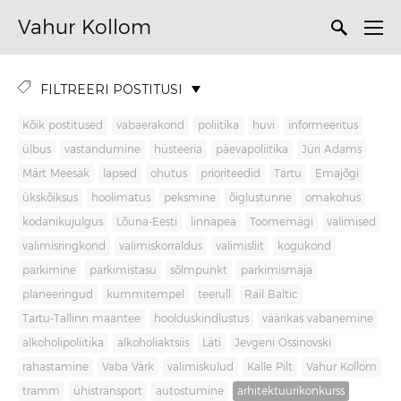
Vahur Kollom
FILTREERI POSTITUSI
Kõik postitused
vabaerakond
poliitika
huvi
informeeritus
ülbus
vastandumine
hüsteeria
päevapoliitika
Jüri Adams
Märt Meesak
lapsed
ohutus
prioriteedid
Tartu
Emajõgi
ükskõiksus
hoolimatus
peksmine
õiglustunne
omakohus
kodanikujulgus
Lõuna-Eesti
linnapea
Toomemägi
valimised
valimisringkond
valimiskorraldus
valimisliit
kogukond
parkimine
parkimistasu
sõlmpunkt
parkimismaja
planeeringud
kummitempel
teerull
Rail Baltic
Tartu-Tallinn maantee
hoolduskindlustus
väärikas vabanemine
alkoholipoliitika
alkoholiaktsiis
Läti
Jevgeni Ossinovski
rahastamine
Vaba Värk
valimiskulud
Kalle Pilt
Vahur Kollom
tramm
ühistransport
autostumine
arhitektuurikonkurss