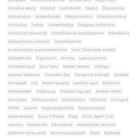
Leinapäev
Juuniküüditamine
Andres Sööt
Aegumatu
Tehniline areng
Robotid
Uuendused
Teadus
Õigusloome
Innovatsioon
Kodanikupalk
Maksukoormus
Ettevõtluskliima
Hinnatõus
Tarbija
Väikeettevõtja
Osaajaga töötamine
Paindlikud töövormid
Ettevõtlikkuse soodustamine
Paindlikkus
Sotsiaalmaksu ülempiir
Statistikaamet
Kutsehariduse populariseerimine
Eesti Tööandjate Keskliit
Sotsiaalmaks
Õigusruum
Arutelu
Laenukoormus
Investeeringud
Suur-Tartu
Kaasav eelarve
Volikogu
Lasteaia kohatasu
Elukestev õpe
Transpordi kvaliteet
Koostöö
Kandidaat
426
Maailmavaade
Isesõitev auto
Reformid
Tehisintellekt
Tööjõuturg
Robotite õigused
Andres Herkel
Sünnipäev
Tööjõupuudus
Kutseharidus
Põlvkond
Uuringud
PRÕM
Lävend
Regionaalpoliitika
Maksuerisused
Kodanikupäev
Suud Puhtaks
Poeg
Arctic Sport Club
vastutus
kaasamine
kampaania
erakondade vastutus
poliitiline konkurents
demokraatiapakett
Raad
Raekoda