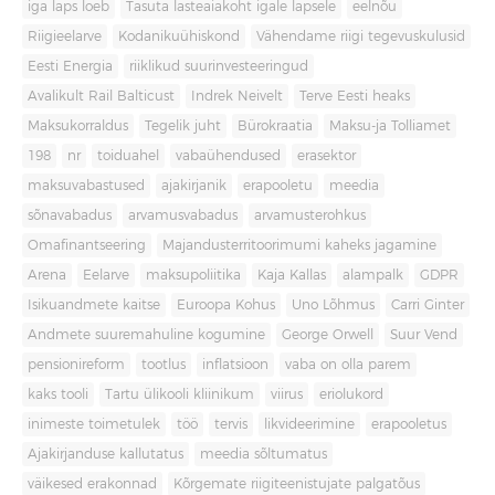
iga laps loeb
Tasuta lasteaiakoht igale lapsele
eelnõu
Riigieelarve
Kodanikuühiskond
Vähendame riigi tegevuskulusid
Eesti Energia
riiklikud suurinvesteeringud
Avalikult Rail Balticust
Indrek Neivelt
Terve Eesti heaks
Maksukorraldus
Tegelik juht
Bürokraatia
Maksu-ja Tolliamet
198
nr
toiduahel
vabaühendused
erasektor
maksuvabastused
ajakirjanik
erapooletu
meedia
sõnavabadus
arvamusvabadus
arvamusterohkus
Omafinantseering
Majandusterritoorimumi kaheks jagamine
Arena
Eelarve
maksupoliitika
Kaja Kallas
alampalk
GDPR
Isikuandmete kaitse
Euroopa Kohus
Uno Lõhmus
Carri Ginter
Andmete suuremahuline kogumine
George Orwell
Suur Vend
pensionireform
tootlus
inflatsioon
vaba on olla parem
kaks tooli
Tartu ülikooli kliinikum
viirus
eriolukord
inimeste toimetulek
töö
tervis
likvideerimine
erapooletus
Ajakirjanduse kallutatus
meedia sõltumatus
väikesed erakonnad
Kõrgemate riigiteenistujate palgatõus