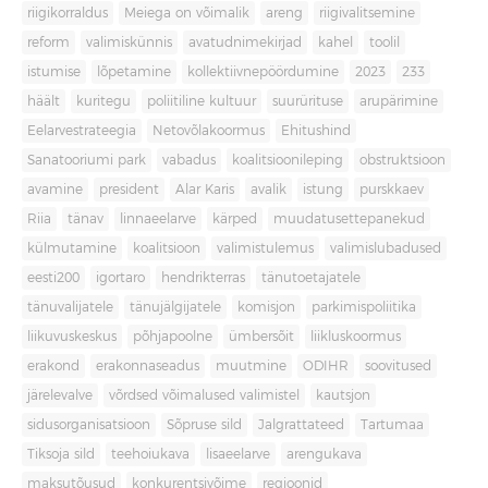
riigikorraldus
Meiega on võimalik
areng
riigivalitsemine
reform
valimiskünnis
avatudnimekirjad
kahel
toolil
istumise
lõpetamine
kollektiivnepöördumine
2023
233
häält
kuritegu
poliitiline kultuur
suurürituse
arupärimine
Eelarvestrateegia
Netovõlakoormus
Ehitushind
Sanatooriumi park
vabadus
koalitsioonileping
obstruktsioon
avamine
president
Alar Karis
avalik
istung
purskkaev
Riia
tänav
linnaeelarve
kärped
muudatusettepanekud
külmutamine
koalitsioon
valimistulemus
valimislubadused
eesti200
igortaro
hendrikterras
tänutoetajatele
tänuvalijatele
tänujälgijatele
komisjon
parkimispoliitika
liikuvuskeskus
põhjapoolne
ümbersõit
liikluskoormus
erakond
erakonnaseadus
muutmine
ODIHR
soovitused
järelevalve
võrdsed võimalused valimistel
kautsjon
sidusorganisatsioon
Sõpruse sild
Jalgrattateed
Tartumaa
Tiksoja sild
teehoiukava
lisaeelarve
arengukava
maksutõusud
konkurentsivõime
regioonid