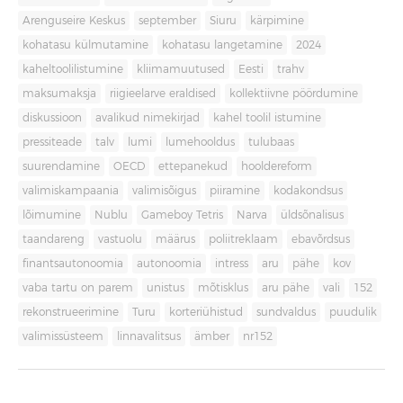
Arenguseire Keskus
september
Siuru
kärpimine
kohatasu külmutamine
kohatasu langetamine
2024
kaheltoolilistumine
kliimamuutused
Eesti
trahv
maksumaksja
riigieelarve eraldised
kollektiivne pöördumine
diskussioon
avalikud nimekirjad
kahel toolil istumine
pressiteade
talv
lumi
lumehooldus
tulubaas
suurendamine
OECD
ettepanekud
hooldereform
valimiskampaania
valimisõigus
piiramine
kodakondsus
lõimumine
Nublu
Gameboy Tetris
Narva
üldsõnalisus
taandareng
vastuolu
määrus
poliitreklaam
ebavõrdsus
finantsautonoomia
autonoomia
intress
aru
pähe
kov
vaba tartu on parem
unistus
mõtisklus
aru pähe
vali
152
rekonstrueerimine
Turu
korteriühistud
sundvaldus
puudulik
valimissüsteem
linnavalitsus
ämber
nr152