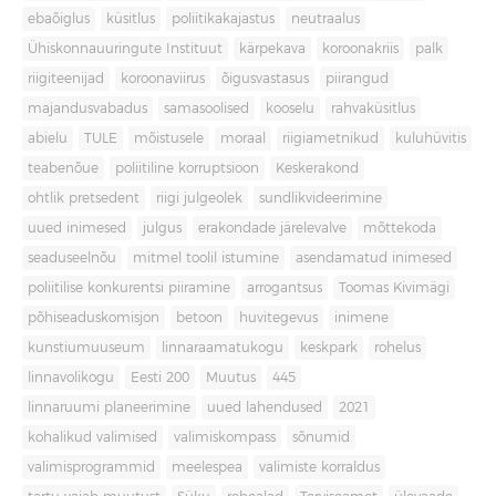
ebaõiglus
küsitlus
poliitikakajastus
neutraalus
Ühiskonnauuringute Instituut
kärpekava
koroonakriis
palk
riigiteenijad
koroonaviirus
õigusvastasus
piirangud
majandusvabadus
samasoolised
kooselu
rahvaküsitlus
abielu
TULE
mõistusele
moraal
riigiametnikud
kuluhüvitis
teabenõue
poliitiline korruptsioon
Keskerakond
ohtlik pretsedent
riigi julgeolek
sundlikvideerimine
uued inimesed
julgus
erakondade järelevalve
mõttekoda
seaduseelnõu
mitmel toolil istumine
asendamatud inimesed
poliitilise konkurentsi piiramine
arrogantsus
Toomas Kivimägi
põhiseaduskomisjon
betoon
huvitegevus
inimene
kunstiumuuseum
linnaraamatukogu
keskpark
rohelus
linnavolikogu
Eesti 200
Muutus
445
linnaruumi planeerimine
uued lahendused
2021
kohalikud valimised
valimiskompass
sõnumid
valimisprogrammid
meelespea
valimiste korraldus