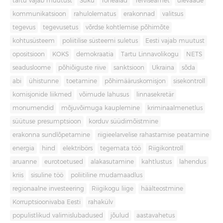
tartu vajab muutust
Süku
rohealad
Terviseamet
ülevaade
kommunikatsioon
rahulolematus
erakonnad
valitsus
tegevus
tegevusetus
võrdse kohtlemise põhimõte
kohtusüsteem
poliitilise süsteemi suletus
Eesti vajab muutust
opositsioon
KOKS
demokraatia
Tartu Linnavolikogu
NETS
seadusloome
põhiõiguste riive
sanktsioon
Ukraina
sõda
abi
ühistunne
toetamine
põhimääruskomisjon
sisekontroll
komisjonide liikmed
võimude lahusus
linnasekretär
monumendid
mõjuvõimuga kauplemine
kriminaalmenetlus
süütuse presumptsioon
korduv süüdimõistmine
erakonna sundlõpetamine
riigieelarvelise rahastamise peatamine
energia
hind
elektribörs
tegemata töö
Riigikontroll
aruanne
eurotoetused
alakasutamine
kahtlustus
lahendus
kriis
sisuline töö
poliitiline mudamaadlus
regionaalne investeering
Riigikogu liige
häälteostmine
Korruptsioonivaba Eesti
rahakülv
populistlikud valimislubadused
jõulud
aastavahetus