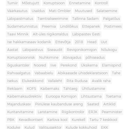
Turniir
Mõistujutt
Korruptsioon
Ennetamine
Kontroll
Väärkasutus
Usaldus
Mati Ombler
Muutused
Salatsemine
Läbipaistmatus
Tsentraliseerimine
Tallinna Sadam
Palgatõus
Südametunnistus
Preemia
Lindilõikus
Ettepanek
Postimees
Taavi Minnik
Alt-üles riigikorraldus
Läbipaistev Eesti
Ise hakkamasaav kodanik
Ettevõtja
2018
Head
Uut
Aastat
Läbipaistvus
Siseaudit
Revisjonikomisjon
Nõukogu
Korruptsioonirisk
Nuhkimine
Abivajadus
põhiseadus
õiguskantsler
Noored
Iive
Perekond
Üksikema
Elamispind
Rahvaalgatus
Vabaabielu
Abikaasade ühisdeklaratsioon
Tahe
Isekus
Elukeskkond
Vallaleht
Rita Rudusa
Avalik raha
Reklaam
KOFS
Käibemaks
Tähtaeg
Ühtlustamine
Käibemaksudirektiiv
Euroopa Komisjon
Lihtsustama
Toetama
Majanduskasv
Piiriülese kaubanduse areng
Saated
Artiklid
Kuritarvitamine
Laristamine
Riigikontrolör
ERJK
Peaminister
PBK
Kevadkontsert
Karlova kool
Kurekell
Tartu 7 keskkool
Koduke
Kulud
Valitsussektor
Kulude kokkuhoid
EKK