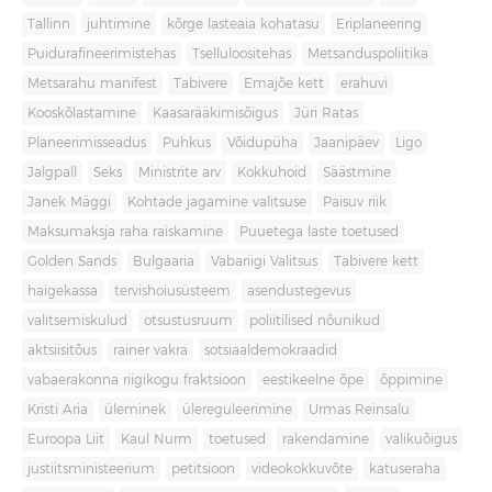
Tallinn
juhtimine
kõrge lasteaia kohatasu
Eriplaneering
Puidurafineerimistehas
Tselluloositehas
Metsanduspoliitika
Metsarahu manifest
Tabivere
Emajõe kett
erahuvi
Kooskõlastamine
Kaasarääkimisõigus
Jüri Ratas
Planeerimisseadus
Puhkus
Võidupüha
Jaanipäev
Ligo
Jalgpall
Seks
Ministrite arv
Kokkuhoid
Säästmine
Janek Mäggi
Kohtade jagamine valitsuse
Paisuv riik
Maksumaksja raha raiskamine
Puuetega laste toetused
Golden Sands
Bulgaaria
Vabariigi Valitsus
Tabivere kett
haigekassa
tervishoiusüsteem
asendustegevus
valitsemiskulud
otsustusruum
poliitilised nõunikud
aktsiisitõus
rainer vakra
sotsiaaldemokraadid
vabaerakonna riigikogu fraktsioon
eestikeelne õpe
õppimine
Kristi Aria
üleminek
ülereguleerimine
Urmas Reinsalu
Euroopa Liit
Kaul Nurm
toetused
rakendamine
valikuõigus
justiitsministeerium
petitsioon
videokokkuvõte
katuseraha