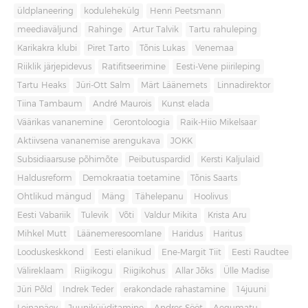
üldplaneering
kodulehekülg
Henri Peetsmann
meediaväljund
Rahinge
Artur Talvik
Tartu rahuleping
Karikakra klubi
Piret Tarto
Tõnis Lukas
Venemaa
Riiklik järjepidevus
Ratifitseerimine
Eesti-Vene piirileping
Tartu Heaks
Jüri-Ott Salm
Märt Läänemets
Linnadirektor
Tiina Tambaum
André Maurois
Kunst elada
Väärikas vananemine
Gerontoloogia
Raik-Hiio Mikelsaar
Aktiivsena vananemise arengukava
JOKK
Subsidiaarsuse põhimõte
Peibutuspardid
Kersti Kaljulaid
Haldusreform
Demokraatia toetamine
Tõnis Saarts
Ohtlikud mängud
Mäng
Tähelepanu
Hoolivus
Eesti Vabariik
Tulevik
Võti
Valdur Mikita
Krista Aru
Mihkel Mutt
Läänemeresoomlane
Haridus
Haritus
Looduskeskkond
Eesti elanikud
Ene-Margit Tiit
Eesti Raudtee
Välireklaam
Riigikogu
Riigikohus
Allar Jõks
Ülle Madise
Jüri Põld
Indrek Teder
erakondade rahastamine
14juuni