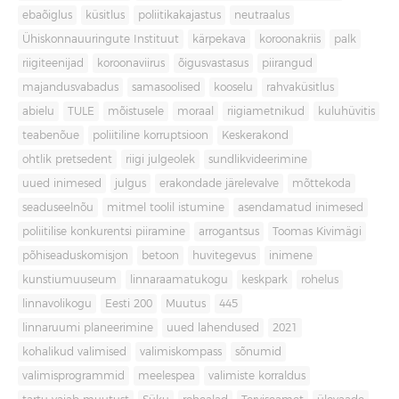
ebaõiglus
küsitlus
poliitikakajastus
neutraalus
Ühiskonnauuringute Instituut
kärpekava
koroonakriis
palk
riigiteenijad
koroonaviirus
õigusvastasus
piirangud
majandusvabadus
samasoolised
kooselu
rahvaküsitlus
abielu
TULE
mõistusele
moraal
riigiametnikud
kuluhüvitis
teabenõue
poliitiline korruptsioon
Keskerakond
ohtlik pretsedent
riigi julgeolek
sundlikvideerimine
uued inimesed
julgus
erakondade järelevalve
mõttekoda
seaduseelnõu
mitmel toolil istumine
asendamatud inimesed
poliitilise konkurentsi piiramine
arrogantsus
Toomas Kivimägi
põhiseaduskomisjon
betoon
huvitegevus
inimene
kunstiumuuseum
linnaraamatukogu
keskpark
rohelus
linnavolikogu
Eesti 200
Muutus
445
linnaruumi planeerimine
uued lahendused
2021
kohalikud valimised
valimiskompass
sõnumid
valimisprogrammid
meelespea
valimiste korraldus