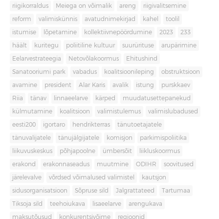
riigikorraldus
Meiega on võimalik
areng
riigivalitsemine
reform
valimiskünnis
avatudnimekirjad
kahel
toolil
istumise
lõpetamine
kollektiivnepöördumine
2023
233
häält
kuritegu
poliitiline kultuur
suurürituse
arupärimine
Eelarvestrateegia
Netovõlakoormus
Ehitushind
Sanatooriumi park
vabadus
koalitsioonileping
obstruktsioon
avamine
president
Alar Karis
avalik
istung
purskkaev
Riia
tänav
linnaeelarve
kärped
muudatusettepanekud
külmutamine
koalitsioon
valimistulemus
valimislubadused
eesti200
igortaro
hendrikterras
tänutoetajatele
tänuvalijatele
tänujälgijatele
komisjon
parkimispoliitika
liikuvuskeskus
põhjapoolne
ümbersõit
liikluskoormus
erakond
erakonnaseadus
muutmine
ODIHR
soovitused
järelevalve
võrdsed võimalused valimistel
kautsjon
sidusorganisatsioon
Sõpruse sild
Jalgrattateed
Tartumaa
Tiksoja sild
teehoiukava
lisaeelarve
arengukava
maksutõusud
konkurentsivõime
regioonid