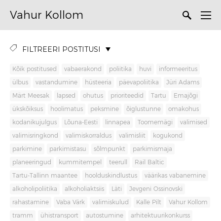
Vahur Kollom
FILTREERI POSTITUSI
Kõik postitused
vabaerakond
poliitika
huvi
informeeritus
ülbus
vastandumine
hüsteeria
päevapoliitika
Jüri Adams
Märt Meesak
lapsed
ohutus
prioriteedid
Tartu
Emajõgi
ükskõiksus
hoolimatus
peksmine
õiglustunne
omakohus
kodanikujulgus
Lõuna-Eesti
linnapea
Toomemägi
valimised
valimisringkond
valimiskorraldus
valimisliit
kogukond
parkimine
parkimistasu
sõlmpunkt
parkimismaja
planeeringud
kummitempel
teerull
Rail Baltic
Tartu-Tallinn maantee
hoolduskindlustus
väärikas vabanemine
alkoholipoliitika
alkoholiaktsiis
Läti
Jevgeni Ossinovski
rahastamine
Vaba Värk
valimiskulud
Kalle Pilt
Vahur Kollom
tramm
ühistransport
autostumine
arhitektuurikonkurss