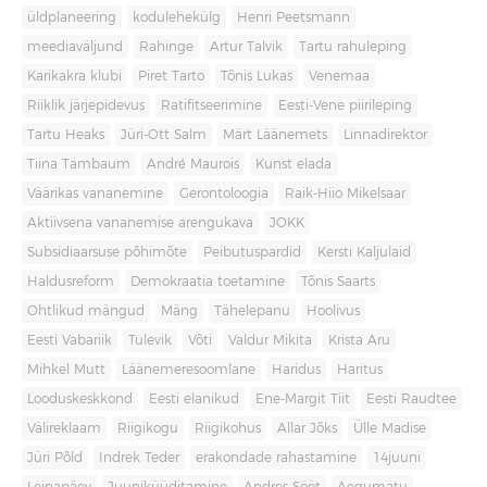
üldplaneering
kodulehekülg
Henri Peetsmann
meediaväljund
Rahinge
Artur Talvik
Tartu rahuleping
Karikakra klubi
Piret Tarto
Tõnis Lukas
Venemaa
Riiklik järjepidevus
Ratifitseerimine
Eesti-Vene piirileping
Tartu Heaks
Jüri-Ott Salm
Märt Läänemets
Linnadirektor
Tiina Tambaum
André Maurois
Kunst elada
Väärikas vananemine
Gerontoloogia
Raik-Hiio Mikelsaar
Aktiivsena vananemise arengukava
JOKK
Subsidiaarsuse põhimõte
Peibutuspardid
Kersti Kaljulaid
Haldusreform
Demokraatia toetamine
Tõnis Saarts
Ohtlikud mängud
Mäng
Tähelepanu
Hoolivus
Eesti Vabariik
Tulevik
Võti
Valdur Mikita
Krista Aru
Mihkel Mutt
Läänemeresoomlane
Haridus
Haritus
Looduskeskkond
Eesti elanikud
Ene-Margit Tiit
Eesti Raudtee
Välireklaam
Riigikogu
Riigikohus
Allar Jõks
Ülle Madise
Jüri Põld
Indrek Teder
erakondade rahastamine
14juuni