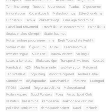
Leinapäev
Juuniküüditamine
Andres Sööt
Aegumatu
Tehniline areng
Robotid
Uuendused
Teadus
Õigusloome
Innovatsioon
Kodanikupalk
Maksukoormus
Ettevõtluskliima
Hinnatõus
Tarbija
Väikeettevõtja
Osaajaga töötamine
Paindlikud töövormid
Ettevõtlikkuse soodustamine
Paindlikkus
Sotsiaalmaksu ülempiir
Statistikaamet
Kutsehariduse populariseerimine
Eesti Tööandjate Keskliit
Sotsiaalmaks
Õigusruum
Arutelu
Laenukoormus
Investeeringud
Suur-Tartu
Kaasav eelarve
Volikogu
Lasteaia kohatasu
Elukestev õpe
Transpordi kvaliteet
Koostöö
Kandidaat
426
Maailmavaade
Isesõitev auto
Reformid
Tehisintellekt
Tööjõuturg
Robotite õigused
Andres Herkel
Sünnipäev
Tööjõupuudus
Kutseharidus
Põlvkond
Uuringud
PRÕM
Lävend
Regionaalpoliitika
Maksuerisused
Kodanikupäev
Suud Puhtaks
Poeg
Arctic Sport Club
vastutus
kaasamine
kampaania
erakondade vastutus
poliitiline konkurents
demokraatiapakett
Raad
Raekoda