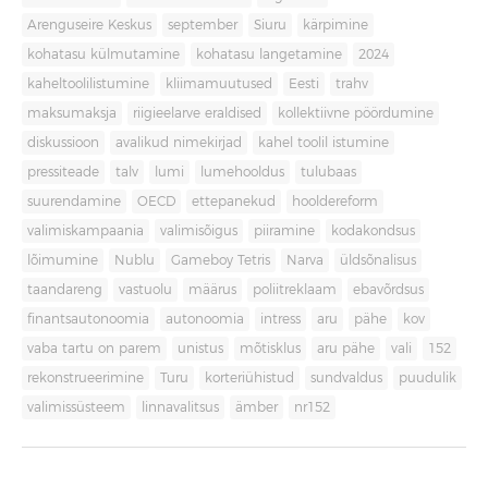
Arenguseire Keskus
september
Siuru
kärpimine
kohatasu külmutamine
kohatasu langetamine
2024
kaheltoolilistumine
kliimamuutused
Eesti
trahv
maksumaksja
riigieelarve eraldised
kollektiivne pöördumine
diskussioon
avalikud nimekirjad
kahel toolil istumine
pressiteade
talv
lumi
lumehooldus
tulubaas
suurendamine
OECD
ettepanekud
hooldereform
valimiskampaania
valimisõigus
piiramine
kodakondsus
lõimumine
Nublu
Gameboy Tetris
Narva
üldsõnalisus
taandareng
vastuolu
määrus
poliitreklaam
ebavõrdsus
finantsautonoomia
autonoomia
intress
aru
pähe
kov
vaba tartu on parem
unistus
mõtisklus
aru pähe
vali
152
rekonstrueerimine
Turu
korteriühistud
sundvaldus
puudulik
valimissüsteem
linnavalitsus
ämber
nr152