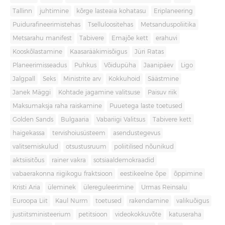
Tallinn
juhtimine
kõrge lasteaia kohatasu
Eriplaneering
Puidurafineerimistehas
Tselluloositehas
Metsanduspoliitika
Metsarahu manifest
Tabivere
Emajõe kett
erahuvi
Kooskõlastamine
Kaasarääkimisõigus
Jüri Ratas
Planeerimisseadus
Puhkus
Võidupüha
Jaanipäev
Ligo
Jalgpall
Seks
Ministrite arv
Kokkuhoid
Säästmine
Janek Mäggi
Kohtade jagamine valitsuse
Paisuv riik
Maksumaksja raha raiskamine
Puuetega laste toetused
Golden Sands
Bulgaaria
Vabariigi Valitsus
Tabivere kett
haigekassa
tervishoiusüsteem
asendustegevus
valitsemiskulud
otsustusruum
poliitilised nõunikud
aktsiisitõus
rainer vakra
sotsiaaldemokraadid
vabaerakonna riigikogu fraktsioon
eestikeelne õpe
õppimine
Kristi Aria
üleminek
ülereguleerimine
Urmas Reinsalu
Euroopa Liit
Kaul Nurm
toetused
rakendamine
valikuõigus
justiitsministeerium
petitsioon
videokokkuvõte
katuseraha