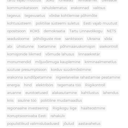
tartu vajab muutust
Süku
rohealad
Terviseamet
ülevaade
kommunikatsioon
rahulolematus
erakonnad
valitsus
tegevus
tegevusetus
võrdse kohtlemise põhimõte
kohtusüsteem
poliitilise süsteemi suletus
Eesti vajab muutust
opositsioon
KOKS
demokraatia
Tartu Linnavolikogu
NETS
seadusloome
põhiõiguste riive
sanktsioon
Ukraina
sõda
abi
ühistunne
toetamine
põhimääruskomisjon
sisekontroll
komisjonide liikmed
võimude lahusus
linnasekretär
monumendid
mõjuvõimuga kauplemine
kriminaalmenetlus
süütuse presumptsioon
korduv süüdimõistmine
erakonna sundlõpetamine
riigieelarvelise rahastamise peatamine
energia
hind
elektribörs
tegemata töö
Riigikontroll
aruanne
eurotoetused
alakasutamine
kahtlustus
lahendus
kriis
sisuline töö
poliitiline mudamaadlus
regionaalne investeering
Riigikogu liige
häälteostmine
Korruptsioonivaba Eesti
rahakülv
populistlikud valimislubadused
jõulud
aastavahetus