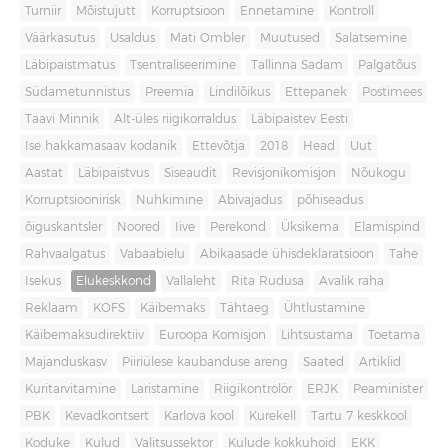
Turniir
Mõistujutt
Korruptsioon
Ennetamine
Kontroll
Väärkasutus
Usaldus
Mati Ombler
Muutused
Salatsemine
Läbipaistmatus
Tsentraliseerimine
Tallinna Sadam
Palgatõus
Südametunnistus
Preemia
Lindilõikus
Ettepanek
Postimees
Taavi Minnik
Alt-üles riigikorraldus
Läbipaistev Eesti
Ise hakkamasaav kodanik
Ettevõtja
2018
Head
Uut
Aastat
Läbipaistvus
Siseaudit
Revisjonikomisjon
Nõukogu
Korruptsioonirisk
Nuhkimine
Abivajadus
põhiseadus
õiguskantsler
Noored
Iive
Perekond
Üksikema
Elamispind
Rahvaalgatus
Vabaabielu
Abikaasade ühisdeklaratsioon
Tahe
Isekus
Elukeskkond
Vallaleht
Rita Rudusa
Avalik raha
Reklaam
KOFS
Käibemaks
Tähtaeg
Ühtlustamine
Käibemaksudirektiiv
Euroopa Komisjon
Lihtsustama
Toetama
Majanduskasv
Piiriülese kaubanduse areng
Saated
Artiklid
Kuritarvitamine
Laristamine
Riigikontrolör
ERJK
Peaminister
PBK
Kevadkontsert
Karlova kool
Kurekell
Tartu 7 keskkool
Koduke
Kulud
Valitsussektor
Kulude kokkuhoid
EKK