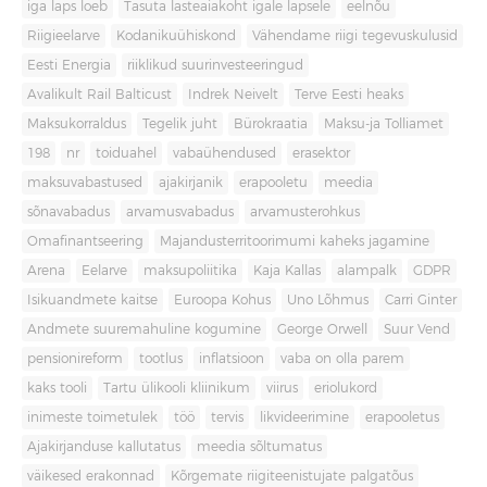
iga laps loeb
Tasuta lasteaiakoht igale lapsele
eelnõu
Riigieelarve
Kodanikuühiskond
Vähendame riigi tegevuskulusid
Eesti Energia
riiklikud suurinvesteeringud
Avalikult Rail Balticust
Indrek Neivelt
Terve Eesti heaks
Maksukorraldus
Tegelik juht
Bürokraatia
Maksu-ja Tolliamet
198
nr
toiduahel
vabaühendused
erasektor
maksuvabastused
ajakirjanik
erapooletu
meedia
sõnavabadus
arvamusvabadus
arvamusterohkus
Omafinantseering
Majandusterritoorimumi kaheks jagamine
Arena
Eelarve
maksupoliitika
Kaja Kallas
alampalk
GDPR
Isikuandmete kaitse
Euroopa Kohus
Uno Lõhmus
Carri Ginter
Andmete suuremahuline kogumine
George Orwell
Suur Vend
pensionireform
tootlus
inflatsioon
vaba on olla parem
kaks tooli
Tartu ülikooli kliinikum
viirus
eriolukord
inimeste toimetulek
töö
tervis
likvideerimine
erapooletus
Ajakirjanduse kallutatus
meedia sõltumatus
väikesed erakonnad
Kõrgemate riigiteenistujate palgatõus