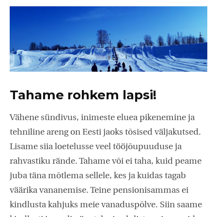
Tahame rohkem lapsi!
Vähene sündivus, inimeste eluea pikenemine ja
tehniline areng on Eesti jaoks tõsised väljakutsed.
Lisame siia loetelusse veel tööjõupuuduse ja
rahvastiku rände. Tahame või ei taha, kuid peame
juba täna mõtlema sellele, kes ja kuidas tagab
väärika vananemise. Teine pensionisammas ei
kindlusta kahjuks meie vanaduspõlve. Siin saame