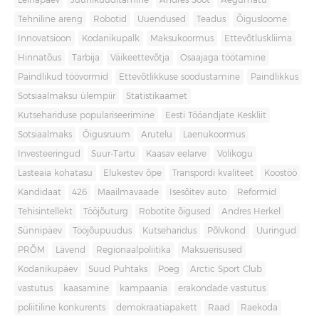
Leinapäev
Juuniküüditamine
Andres Sööt
Aegumatu
Tehniline areng
Robotid
Uuendused
Teadus
Õigusloome
Innovatsioon
Kodanikupalk
Maksukoormus
Ettevõtluskliima
Hinnatõus
Tarbija
Väikeettevõtja
Osaajaga töötamine
Paindlikud töövormid
Ettevõtlikkuse soodustamine
Paindlikkus
Sotsiaalmaksu ülempiir
Statistikaamet
Kutsehariduse populariseerimine
Eesti Tööandjate Keskliit
Sotsiaalmaks
Õigusruum
Arutelu
Laenukoormus
Investeeringud
Suur-Tartu
Kaasav eelarve
Volikogu
Lasteaia kohatasu
Elukestev õpe
Transpordi kvaliteet
Koostöö
Kandidaat
426
Maailmavaade
Isesõitev auto
Reformid
Tehisintellekt
Tööjõuturg
Robotite õigused
Andres Herkel
Sünnipäev
Tööjõupuudus
Kutseharidus
Põlvkond
Uuringud
PRÕM
Lävend
Regionaalpoliitika
Maksuerisused
Kodanikupäev
Suud Puhtaks
Poeg
Arctic Sport Club
vastutus
kaasamine
kampaania
erakondade vastutus
poliitiline konkurents
demokraatiapakett
Raad
Raekoda