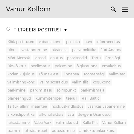
Vahur Kollom
FILTREERI POSTITUSI
Kõik postitused
vabaerakond
poliitika
huvi
informeeritus
ülbus
vastandumine
hüsteeria
päevapoliitika
Jüri Adams
Märt Meesak
lapsed
ohutus
prioriteedid
Tartu
Emajõgi
ükskõiksus
hoolimatus
peksmine
õiglustunne
omakohus
kodanikujulgus
Lõuna-Eesti
linnapea
Toomemägi
valimised
valimisringkond
valimiskorraldus
valimisliit
kogukond
parkimine
parkimistasu
sõlmpunkt
parkimismaja
planeeringud
kummitempel
teerull
Rail Baltic
Tartu-Tallinn maantee
hoolduskindlustus
väärikas vabanemine
alkoholipoliitika
alkoholiaktsiis
Läti
Jevgeni Ossinovski
rahastamine
Vaba Värk
valimiskulud
Kalle Pilt
Vahur Kollom
tramm
ühistransport
autostumine
arhitektuurikonkurss