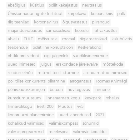
ebaõiglus
küsitlus
poliitikakajastus
neutraalus
Ühiskonnauuringute Instituut
kärpekava
koroonakriis
palk
riigiteenijad
koroonaviirus
õigusvastasus
piirangud
majandusvabadus
samasoolised
kooselu
rahvaküsitlus
abielu
TULE
mõistusele
moraal
riigiametnikud
kuluhüvitis
teabenõue
poliitiline korruptsioon
Keskerakond
ohtlik pretsedent
riigi julgeolek
sundlikvideerimine
uued inimesed
julgus
erakondade järelevalve
mõttekoda
seaduseelnõu
mitmel toolil istumine
asendamatud inimesed
poliitilise konkurentsi piiramine
arrogantsus
Toomas Kivimägi
põhiseaduskomisjon
betoon
huvitegevus
inimene
kunstiumuuseum
linnaraamatukogu
keskpark
rohelus
linnavolikogu
Eesti 200
Muutus
445
linnaruumi planeerimine
uued lahendused
2021
kohalikud valimised
valimiskompass
sõnumid
valimisprogrammid
meelespea
valimiste korraldus