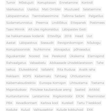
Turniir
Mõistujutt
Korruptsioon
Ennetamine
Kontroll
Väärkasutus
Usaldus
Mati Ombler
Muutused
Salatsemine
Läbipaistmatus
Tsentraliseerimine
Tallinna Sadam
Palgatõus
Südametunnistus
Preemia
Lindilõikus
Ettepanek
Postimees
Taavi Minnik
Alt-üles riigikorraldus
Läbipaistev Eesti
Ise hakkamasaav kodanik
Ettevõtja
2018
Head
Uut
Aastat
Läbipaistvus
Siseaudit
Revisjonikomisjon
Nõukogu
Korruptsioonirisk
Nuhkimine
Abivajadus
põhiseadus
õiguskantsler
Noored
Iive
Perekond
Üksikema
Elamispind
Rahvaalgatus
Vabaabielu
Abikaasade ühisdeklaratsioon
Tahe
Isekus
Elukeskkond
Vallaleht
Rita Rudusa
Avalik raha
Reklaam
KOFS
Käibemaks
Tähtaeg
Ühtlustamine
Käibemaksudirektiiv
Euroopa Komisjon
Lihtsustama
Toetama
Majanduskasv
Piiriülese kaubanduse areng
Saated
Artiklid
Kuritarvitamine
Laristamine
Riigikontrolör
ERJK
Peaminister
PBK
Kevadkontsert
Karlova kool
Kurekell
Tartu 7 keskkool
Koduke
Kulud
Valitsussektor
Kulude kokkuhoid
EKK