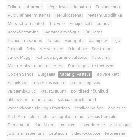
Tallinn
juhtimine
kõrge lasteaia kohatasu
Eriplaneering
Puidurafineerimistehas
Tselluloositehas
Metsanduspoliitika
Metsarahu manifest
Tabivere
Emajõe kett
erahuvi
Kooskõlastamine
Kaasarääkimisõigus
Jüri Ratas
Planeerimisseadus
Puhkus
Võidupüha
Jaanipäev
Ligo
Jalgpall
Seks
Ministrite arv
Kokkuhoid
Säästmine
Janek Mäggi
Kohtade jagamine valitsuse
Paisuv riik
Maksumaksja raha raiskamine
Puuetega laste toetused
Golden Sands
Bulgaaria
Vabariigi Valitsus
Tabivere kett
haigekassa
tervishoiusüsteem
asendustegevus
valitsemiskulud
otsustusruum
poliitilised nõunikud
aktsiisitõus
rainer vakra
sotsiaaldemokraadid
vabaerakonna riigikogu fraktsioon
eestikeelne õpe
õppimine
Kristi Aria
üleminek
ülereguleerimine
Urmas Reinsalu
Euroopa Liit
Kaul Nurm
toetused
rakendamine
valikuõigus
justiitsministeerium
petitsioon
videokokkuvõte
katuseraha