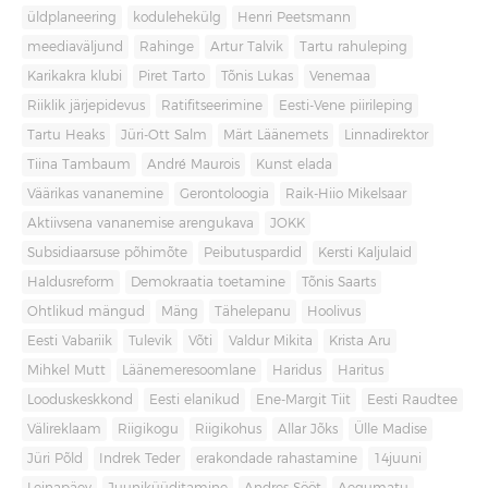
üldplaneering
kodulehekülg
Henri Peetsmann
meediaväljund
Rahinge
Artur Talvik
Tartu rahuleping
Karikakra klubi
Piret Tarto
Tõnis Lukas
Venemaa
Riiklik järjepidevus
Ratifitseerimine
Eesti-Vene piirileping
Tartu Heaks
Jüri-Ott Salm
Märt Läänemets
Linnadirektor
Tiina Tambaum
André Maurois
Kunst elada
Väärikas vananemine
Gerontoloogia
Raik-Hiio Mikelsaar
Aktiivsena vananemise arengukava
JOKK
Subsidiaarsuse põhimõte
Peibutuspardid
Kersti Kaljulaid
Haldusreform
Demokraatia toetamine
Tõnis Saarts
Ohtlikud mängud
Mäng
Tähelepanu
Hoolivus
Eesti Vabariik
Tulevik
Võti
Valdur Mikita
Krista Aru
Mihkel Mutt
Läänemeresoomlane
Haridus
Haritus
Looduskeskkond
Eesti elanikud
Ene-Margit Tiit
Eesti Raudtee
Välireklaam
Riigikogu
Riigikohus
Allar Jõks
Ülle Madise
Jüri Põld
Indrek Teder
erakondade rahastamine
14juuni