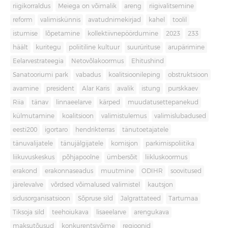
riigikorraldus
Meiega on võimalik
areng
riigivalitsemine
reform
valimiskünnis
avatudnimekirjad
kahel
toolil
istumise
lõpetamine
kollektiivnepöördumine
2023
233
häält
kuritegu
poliitiline kultuur
suurürituse
arupärimine
Eelarvestrateegia
Netovõlakoormus
Ehitushind
Sanatooriumi park
vabadus
koalitsioonileping
obstruktsioon
avamine
president
Alar Karis
avalik
istung
purskkaev
Riia
tänav
linnaeelarve
kärped
muudatusettepanekud
külmutamine
koalitsioon
valimistulemus
valimislubadused
eesti200
igortaro
hendrikterras
tänutoetajatele
tänuvalijatele
tänujälgijatele
komisjon
parkimispoliitika
liikuvuskeskus
põhjapoolne
ümbersõit
liikluskoormus
erakond
erakonnaseadus
muutmine
ODIHR
soovitused
järelevalve
võrdsed võimalused valimistel
kautsjon
sidusorganisatsioon
Sõpruse sild
Jalgrattateed
Tartumaa
Tiksoja sild
teehoiukava
lisaeelarve
arengukava
maksutõusud
konkurentsivõime
regioonid