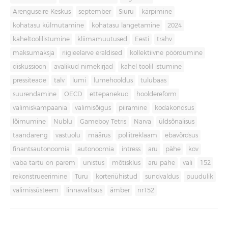
Arenguseire Keskus
september
Siuru
kärpimine
kohatasu külmutamine
kohatasu langetamine
2024
kaheltoolilistumine
kliimamuutused
Eesti
trahv
maksumaksja
riigieelarve eraldised
kollektiivne pöördumine
diskussioon
avalikud nimekirjad
kahel toolil istumine
pressiteade
talv
lumi
lumehooldus
tulubaas
suurendamine
OECD
ettepanekud
hooldereform
valimiskampaania
valimisõigus
piiramine
kodakondsus
lõimumine
Nublu
Gameboy Tetris
Narva
üldsõnalisus
taandareng
vastuolu
määrus
poliitreklaam
ebavõrdsus
finantsautonoomia
autonoomia
intress
aru
pähe
kov
vaba tartu on parem
unistus
mõtisklus
aru pähe
vali
152
rekonstrueerimine
Turu
korteriühistud
sundvaldus
puudulik
valimissüsteem
linnavalitsus
ämber
nr152