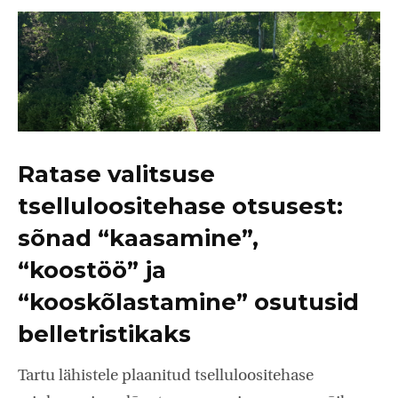
Ratase valitsuse
tselluloositehase otsusest:
sõnad “kaasamine”,
“koostöö” ja
“kooskõlastamine” osutusid
belletristikaks
Tartu lähistele plaanitud tselluloositehase