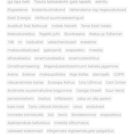
iga laps loeb
Tasuta lasteaiakoht igale lapsele
eelnõu
Riigieelarve
Kodanikuühiskond
Vähendame riigi tegevuskulusid
Eesti Energia
riiklikud suurinvesteeringud
Avalikult Rail Balticust
Indrek Neivelt
Terve Eesti heaks
Maksukorraldus
Tegelik juht
Bürokraatia
Maksu-ja Tolliamet
198
nr
toiduahel
vabaühendused
erasektor
maksuvabastused
ajakirjanik
erapooletu
meedia
sõnavabadus
arvamusvabadus
arvamusterohkus
Omafinantseering
Majandusterritoorimumi kaheks jagamine
Arena
Eelarve
maksupoliitika
Kaja Kallas
alampalk
GDPR
Isikuandmete kaitse
Euroopa Kohus
Uno Lõhmus
Carri Ginter
Andmete suuremahuline kogumine
George Orwell
Suur Vend
pensionireform
tootlus
inflatsioon
vaba on olla parem
kaks tooli
Tartu ülikooli kliinikum
viirus
eriolukord
inimeste toimetulek
töö
tervis
likvideerimine
erapooletus
Ajakirjanduse kallutatus
meedia sõltumatus
väikesed erakonnad
Kõrgemate riigiteenistujate palgatõus