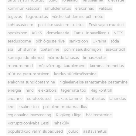
tartu vajab muutust
Süku
rohealad
Terviseamet
ülevaade
kommunikatsioon
rahulolematus
erakonnad
valitsus
tegevus
tegevusetus
võrdse kohtlemise põhimõte
kohtusüsteem
poliitilise süsteemi suletus
Eesti vajab muutust
opositsioon
KOKS
demokraatia
Tartu Linnavolikogu
NETS
seadusloome
põhiõiguste riive
sanktsioon
Ukraina
sõda
abi
ühistunne
toetamine
põhimääruskomisjon
sisekontroll
komisjonide liikmed
võimude lahusus
linnasekretär
monumendid
mõjuvõimuga kauplemine
kriminaalmenetlus
süütuse presumptsioon
korduv süüdimõistmine
erakonna sundlõpetamine
riigieelarvelise rahastamise peatamine
energia
hind
elektribörs
tegemata töö
Riigikontroll
aruanne
eurotoetused
alakasutamine
kahtlustus
lahendus
kriis
sisuline töö
poliitiline mudamaadlus
regionaalne investeering
Riigikogu liige
häälteostmine
Korruptsioonivaba Eesti
rahakülv
populistlikud valimislubadused
jõulud
aastavahetus