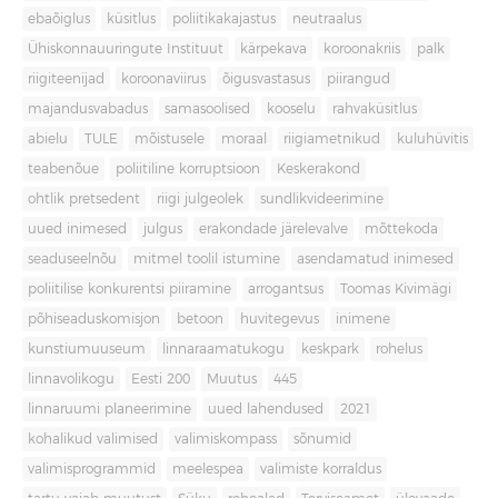
ebaõiglus
küsitlus
poliitikakajastus
neutraalus
Ühiskonnauuringute Instituut
kärpekava
koroonakriis
palk
riigiteenijad
koroonaviirus
õigusvastasus
piirangud
majandusvabadus
samasoolised
kooselu
rahvaküsitlus
abielu
TULE
mõistusele
moraal
riigiametnikud
kuluhüvitis
teabenõue
poliitiline korruptsioon
Keskerakond
ohtlik pretsedent
riigi julgeolek
sundlikvideerimine
uued inimesed
julgus
erakondade järelevalve
mõttekoda
seaduseelnõu
mitmel toolil istumine
asendamatud inimesed
poliitilise konkurentsi piiramine
arrogantsus
Toomas Kivimägi
põhiseaduskomisjon
betoon
huvitegevus
inimene
kunstiumuuseum
linnaraamatukogu
keskpark
rohelus
linnavolikogu
Eesti 200
Muutus
445
linnaruumi planeerimine
uued lahendused
2021
kohalikud valimised
valimiskompass
sõnumid
valimisprogrammid
meelespea
valimiste korraldus