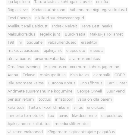
iga laps loeb
Tasuta lasteaiakoht igale lapsele
eelnõu
Riigieelarve
Kodanikuühiskond
Vähendame riigi tegevuskulusid
Eesti Energia
riiklikud suurinvesteeringud
Avalikult Rail Balticust
Indrek Neivelt
Terve Eesti heaks
Maksukorraldus
Tegelik juht
Bürokraatia
Maksu-ja Tolliamet
198
nr
toiduahel
vabaühendused
erasektor
maksuvabastused
ajakirjanik
erapooletu
meedia
sõnavabadus
arvamusvabadus
arvamusterohkus
Omafinantseering
Majandusterritoorimumi kaheks jagamine
Arena
Eelarve
maksupoliitika
Kaja Kallas
alampalk
GDPR
Isikuandmete kaitse
Euroopa Kohus
Uno Lõhmus
Carri Ginter
Andmete suuremahuline kogumine
George Orwell
Suur Vend
pensionireform
tootlus
inflatsioon
vaba on olla parem
kaks tooli
Tartu ülikooli kliinikum
viirus
eriolukord
inimeste toimetulek
töö
tervis
likvideerimine
erapooletus
Ajakirjanduse kallutatus
meedia sõltumatus
väikesed erakonnad
Kõrgemate riigiteenistujate palgatõus