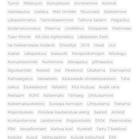
Turniir
Mõistujutt
Korruptsioon
Ennetamine
Kontroll
Väärkasutus
Usaldus
Mati Ombler
Muutused
Salatsemine
Läbipaistmatus
Tsentraliseerimine
Tallinna Sadam
Palgatõus
Südametunnistus
Preemia
Lindilõikus
Ettepanek
Postimees
Taavi Minnik
Alt-üles riigikorraldus
Läbipaistev Eesti
Ise hakkamasaav kodanik
Ettevõtja
2018
Head
Uut
Aastat
Läbipaistvus
Siseaudit
Revisjonikomisjon
Nõukogu
Korruptsioonirisk
Nuhkimine
Abivajadus
põhiseadus
õiguskantsler
Noored
Iive
Perekond
Üksikema
Elamispind
Rahvaalgatus
Vabaabielu
Abikaasade ühisdeklaratsioon
Tahe
Isekus
Elukeskkond
Vallaleht
Rita Rudusa
Avalik raha
Reklaam
KOFS
Käibemaks
Tähtaeg
Ühtlustamine
Käibemaksudirektiiv
Euroopa Komisjon
Lihtsustama
Toetama
Majanduskasv
Piiriülese kaubanduse areng
Saated
Artiklid
Kuritarvitamine
Laristamine
Riigikontrolör
ERJK
Peaminister
PBK
Kevadkontsert
Karlova kool
Kurekell
Tartu 7 keskkool
Koduke
Kulud
Valitsussektor
Kulude kokkuhoid
EKK