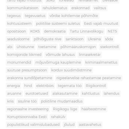
tartu vajab muutust
Süku
rohealad
Terviseamet
ülevaade
kommunikatsioon
rahulolematus
erakonnad
valitsus
tegevus
tegevusetus
võrdse kohtlemise põhimõte
kohtusüsteem
poliitilise süsteemi suletus
Eesti vajab muutust
opositsioon
KOKS
demokraatia
Tartu Linnavolikogu
NETS
seadusloome
põhiõiguste riive
sanktsioon
Ukraina
sõda
abi
ühistunne
toetamine
põhimääruskomisjon
sisekontroll
komisjonide liikmed
võimude lahusus
linnasekretär
monumendid
mõjuvõimuga kauplemine
kriminaalmenetlus
süütuse presumptsioon
korduv süüdimõistmine
erakonna sundlõpetamine
riigieelarvelise rahastamise peatamine
energia
hind
elektribörs
tegemata töö
Riigikontroll
aruanne
eurotoetused
alakasutamine
kahtlustus
lahendus
kriis
sisuline töö
poliitiline mudamaadlus
regionaalne investeering
Riigikogu liige
häälteostmine
Korruptsioonivaba Eesti
rahakülv
populistlikud valimislubadused
jõulud
aastavahetus