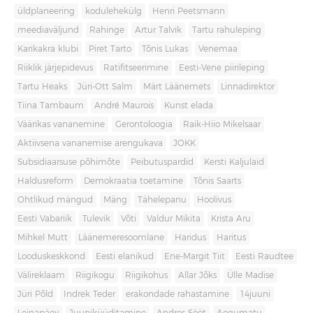
üldplaneering
kodulehekülg
Henri Peetsmann
meediaväljund
Rahinge
Artur Talvik
Tartu rahuleping
Karikakra klubi
Piret Tarto
Tõnis Lukas
Venemaa
Riiklik järjepidevus
Ratifitseerimine
Eesti-Vene piirileping
Tartu Heaks
Jüri-Ott Salm
Märt Läänemets
Linnadirektor
Tiina Tambaum
André Maurois
Kunst elada
Väärikas vananemine
Gerontoloogia
Raik-Hiio Mikelsaar
Aktiivsena vananemise arengukava
JOKK
Subsidiaarsuse põhimõte
Peibutuspardid
Kersti Kaljulaid
Haldusreform
Demokraatia toetamine
Tõnis Saarts
Ohtlikud mängud
Mäng
Tähelepanu
Hoolivus
Eesti Vabariik
Tulevik
Võti
Valdur Mikita
Krista Aru
Mihkel Mutt
Läänemeresoomlane
Haridus
Haritus
Looduskeskkond
Eesti elanikud
Ene-Margit Tiit
Eesti Raudtee
Välireklaam
Riigikogu
Riigikohus
Allar Jõks
Ülle Madise
Jüri Põld
Indrek Teder
erakondade rahastamine
14juuni