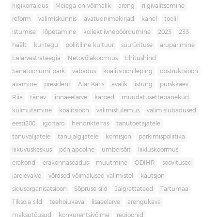
riigikorraldus
Meiega on võimalik
areng
riigivalitsemine
reform
valimiskünnis
avatudnimekirjad
kahel
toolil
istumise
lõpetamine
kollektiivnepöördumine
2023
233
häält
kuritegu
poliitiline kultuur
suurürituse
arupärimine
Eelarvestrateegia
Netovõlakoormus
Ehitushind
Sanatooriumi park
vabadus
koalitsioonileping
obstruktsioon
avamine
president
Alar Karis
avalik
istung
purskkaev
Riia
tänav
linnaeelarve
kärped
muudatusettepanekud
külmutamine
koalitsioon
valimistulemus
valimislubadused
eesti200
igortaro
hendrikterras
tänutoetajatele
tänuvalijatele
tänujälgijatele
komisjon
parkimispoliitika
liikuvuskeskus
põhjapoolne
ümbersõit
liikluskoormus
erakond
erakonnaseadus
muutmine
ODIHR
soovitused
järelevalve
võrdsed võimalused valimistel
kautsjon
sidusorganisatsioon
Sõpruse sild
Jalgrattateed
Tartumaa
Tiksoja sild
teehoiukava
lisaeelarve
arengukava
maksutõusud
konkurentsivõime
regioonid