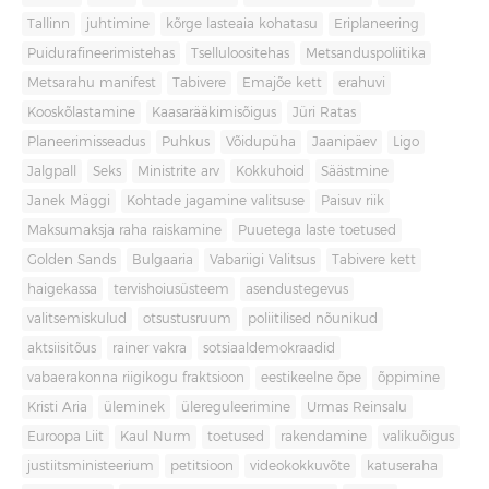
Tallinn
juhtimine
kõrge lasteaia kohatasu
Eriplaneering
Puidurafineerimistehas
Tselluloositehas
Metsanduspoliitika
Metsarahu manifest
Tabivere
Emajõe kett
erahuvi
Kooskõlastamine
Kaasarääkimisõigus
Jüri Ratas
Planeerimisseadus
Puhkus
Võidupüha
Jaanipäev
Ligo
Jalgpall
Seks
Ministrite arv
Kokkuhoid
Säästmine
Janek Mäggi
Kohtade jagamine valitsuse
Paisuv riik
Maksumaksja raha raiskamine
Puuetega laste toetused
Golden Sands
Bulgaaria
Vabariigi Valitsus
Tabivere kett
haigekassa
tervishoiusüsteem
asendustegevus
valitsemiskulud
otsustusruum
poliitilised nõunikud
aktsiisitõus
rainer vakra
sotsiaaldemokraadid
vabaerakonna riigikogu fraktsioon
eestikeelne õpe
õppimine
Kristi Aria
üleminek
ülereguleerimine
Urmas Reinsalu
Euroopa Liit
Kaul Nurm
toetused
rakendamine
valikuõigus
justiitsministeerium
petitsioon
videokokkuvõte
katuseraha