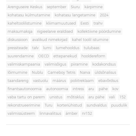
Arenguseire Keskus
september
Siuru
kärpimine
kohatasu külmutamine
kohatasu langetamine
2024
kaheltoolilistumine
kliimamuutused
Eesti
trahv
maksumaksja
riigieelarve eraldised
kollektiivne pöördumine
diskussioon
avalikud nimekirjad
kahel toolil istumine
pressiteade
talv
lumi
lumehooldus
tulubaas
suurendamine
OECD
ettepanekud
hooldereform
valimiskampaania
valimisõigus
piiramine
kodakondsus
lõimumine
Nublu
Gameboy Tetris
Narva
üldsõnalisus
taandareng
vastuolu
määrus
poliitreklaam
ebavõrdsus
finantsautonoomia
autonoomia
intress
aru
pähe
kov
vaba tartu on parem
unistus
mõtisklus
aru pähe
vali
152
rekonstrueerimine
Turu
korteriühistud
sundvaldus
puudulik
valimissüsteem
linnavalitsus
ämber
nr152