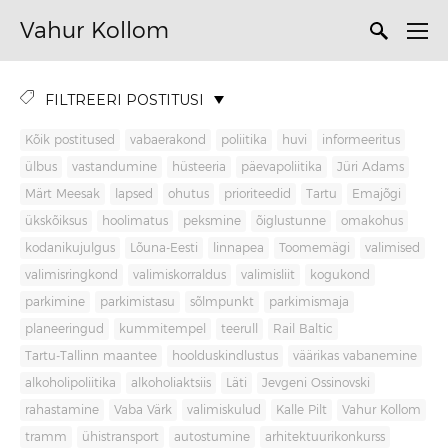
Vahur Kollom
FILTREERI POSTITUSI
Kõik postitused
vabaerakond
poliitika
huvi
informeeritus
ülbus
vastandumine
hüsteeria
päevapoliitika
Jüri Adams
Märt Meesak
lapsed
ohutus
prioriteedid
Tartu
Emajõgi
ükskõiksus
hoolimatus
peksmine
õiglustunne
omakohus
kodanikujulgus
Lõuna-Eesti
linnapea
Toomemägi
valimised
valimisringkond
valimiskorraldus
valimisliit
kogukond
parkimine
parkimistasu
sõlmpunkt
parkimismaja
planeeringud
kummitempel
teerull
Rail Baltic
Tartu-Tallinn maantee
hoolduskindlustus
väärikas vabanemine
alkoholipoliitika
alkoholiaktsiis
Läti
Jevgeni Ossinovski
rahastamine
Vaba Värk
valimiskulud
Kalle Pilt
Vahur Kollom
tramm
ühistransport
autostumine
arhitektuurikonkurss