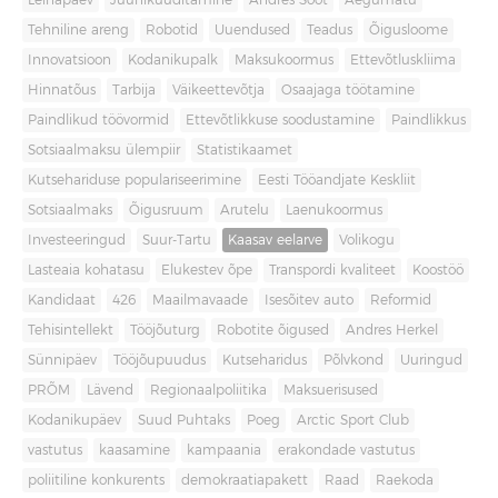
Leinapäev
Juuniküüditamine
Andres Sööt
Aegumatu
Tehniline areng
Robotid
Uuendused
Teadus
Õigusloome
Innovatsioon
Kodanikupalk
Maksukoormus
Ettevõtluskliima
Hinnatõus
Tarbija
Väikeettevõtja
Osaajaga töötamine
Paindlikud töövormid
Ettevõtlikkuse soodustamine
Paindlikkus
Sotsiaalmaksu ülempiir
Statistikaamet
Kutsehariduse populariseerimine
Eesti Tööandjate Keskliit
Sotsiaalmaks
Õigusruum
Arutelu
Laenukoormus
Investeeringud
Suur-Tartu
Kaasav eelarve
Volikogu
Lasteaia kohatasu
Elukestev õpe
Transpordi kvaliteet
Koostöö
Kandidaat
426
Maailmavaade
Isesõitev auto
Reformid
Tehisintellekt
Tööjõuturg
Robotite õigused
Andres Herkel
Sünnipäev
Tööjõupuudus
Kutseharidus
Põlvkond
Uuringud
PRÕM
Lävend
Regionaalpoliitika
Maksuerisused
Kodanikupäev
Suud Puhtaks
Poeg
Arctic Sport Club
vastutus
kaasamine
kampaania
erakondade vastutus
poliitiline konkurents
demokraatiapakett
Raad
Raekoda