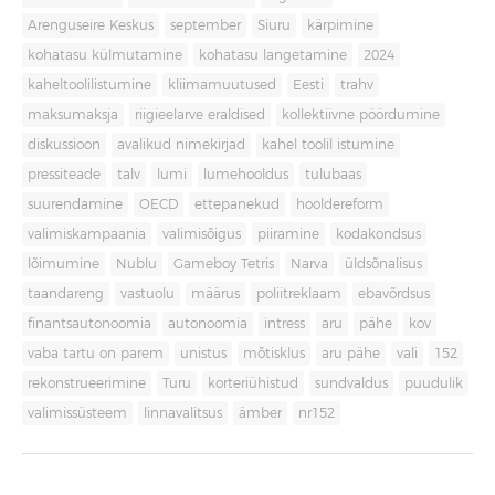
Arenguseire Keskus
september
Siuru
kärpimine
kohatasu külmutamine
kohatasu langetamine
2024
kaheltoolilistumine
kliimamuutused
Eesti
trahv
maksumaksja
riigieelarve eraldised
kollektiivne pöördumine
diskussioon
avalikud nimekirjad
kahel toolil istumine
pressiteade
talv
lumi
lumehooldus
tulubaas
suurendamine
OECD
ettepanekud
hooldereform
valimiskampaania
valimisõigus
piiramine
kodakondsus
lõimumine
Nublu
Gameboy Tetris
Narva
üldsõnalisus
taandareng
vastuolu
määrus
poliitreklaam
ebavõrdsus
finantsautonoomia
autonoomia
intress
aru
pähe
kov
vaba tartu on parem
unistus
mõtisklus
aru pähe
vali
152
rekonstrueerimine
Turu
korteriühistud
sundvaldus
puudulik
valimissüsteem
linnavalitsus
ämber
nr152