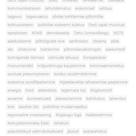
tartu vajab muutust
Süku
rohealad
Terviseamet
ülevaade
kommunikatsioon
rahulolematus
erakonnad
valitsus
tegevus
tegevusetus
võrdse kohtlemise põhimõte
kohtusüsteem
poliitilise süsteemi suletus
Eesti vajab muutust
opositsioon
KOKS
demokraatia
Tartu Linnavolikogu
NETS
seadusloome
põhiõiguste riive
sanktsioon
Ukraina
sõda
abi
ühistunne
toetamine
põhimääruskomisjon
sisekontroll
komisjonide liikmed
võimude lahusus
linnasekretär
monumendid
mõjuvõimuga kauplemine
kriminaalmenetlus
süütuse presumptsioon
korduv süüdimõistmine
erakonna sundlõpetamine
riigieelarvelise rahastamise peatamine
energia
hind
elektribörs
tegemata töö
Riigikontroll
aruanne
eurotoetused
alakasutamine
kahtlustus
lahendus
kriis
sisuline töö
poliitiline mudamaadlus
regionaalne investeering
Riigikogu liige
häälteostmine
Korruptsioonivaba Eesti
rahakülv
populistlikud valimislubadused
jõulud
aastavahetus