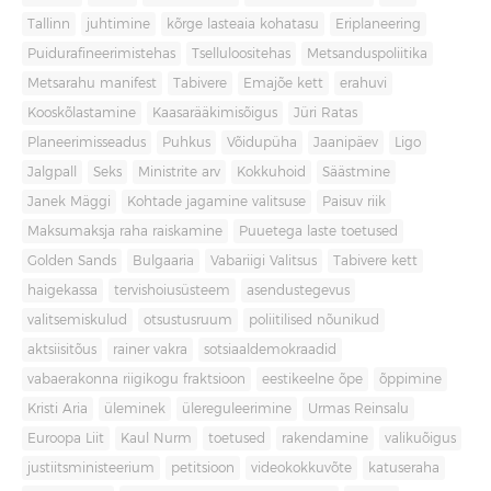
Tallinn
juhtimine
kõrge lasteaia kohatasu
Eriplaneering
Puidurafineerimistehas
Tselluloositehas
Metsanduspoliitika
Metsarahu manifest
Tabivere
Emajõe kett
erahuvi
Kooskõlastamine
Kaasarääkimisõigus
Jüri Ratas
Planeerimisseadus
Puhkus
Võidupüha
Jaanipäev
Ligo
Jalgpall
Seks
Ministrite arv
Kokkuhoid
Säästmine
Janek Mäggi
Kohtade jagamine valitsuse
Paisuv riik
Maksumaksja raha raiskamine
Puuetega laste toetused
Golden Sands
Bulgaaria
Vabariigi Valitsus
Tabivere kett
haigekassa
tervishoiusüsteem
asendustegevus
valitsemiskulud
otsustusruum
poliitilised nõunikud
aktsiisitõus
rainer vakra
sotsiaaldemokraadid
vabaerakonna riigikogu fraktsioon
eestikeelne õpe
õppimine
Kristi Aria
üleminek
ülereguleerimine
Urmas Reinsalu
Euroopa Liit
Kaul Nurm
toetused
rakendamine
valikuõigus
justiitsministeerium
petitsioon
videokokkuvõte
katuseraha