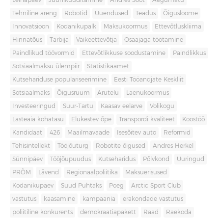
Leinapäev
Juuniküüditamine
Andres Sööt
Aegumatu
Tehniline areng
Robotid
Uuendused
Teadus
Õigusloome
Innovatsioon
Kodanikupalk
Maksukoormus
Ettevõtluskliima
Hinnatõus
Tarbija
Väikeettevõtja
Osaajaga töötamine
Paindlikud töövormid
Ettevõtlikkuse soodustamine
Paindlikkus
Sotsiaalmaksu ülempiir
Statistikaamet
Kutsehariduse populariseerimine
Eesti Tööandjate Keskliit
Sotsiaalmaks
Õigusruum
Arutelu
Laenukoormus
Investeeringud
Suur-Tartu
Kaasav eelarve
Volikogu
Lasteaia kohatasu
Elukestev õpe
Transpordi kvaliteet
Koostöö
Kandidaat
426
Maailmavaade
Isesõitev auto
Reformid
Tehisintellekt
Tööjõuturg
Robotite õigused
Andres Herkel
Sünnipäev
Tööjõupuudus
Kutseharidus
Põlvkond
Uuringud
PRÕM
Lävend
Regionaalpoliitika
Maksuerisused
Kodanikupäev
Suud Puhtaks
Poeg
Arctic Sport Club
vastutus
kaasamine
kampaania
erakondade vastutus
poliitiline konkurents
demokraatiapakett
Raad
Raekoda