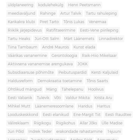
üldplaneering
kodulehekülg
Henri Peetsmann
meediaväljund
Rahinge
Artur Talvik
Tartu rahuleping
Karikakra klubi
Piret Tarto
Tõnis Lukas
Venemaa
Riiklik järjepidevus
Ratifitseerimine
Eesti-Vene piirileping
Tartu Heaks
Jüri-Ott Salm
Märt Läänemets
Linnadirektor
Tiina Tambaum
André Maurois
Kunst elada
Väärikas vananemine
Gerontoloogia
Raik-Hiio Mikelsaar
Aktiivsena vananemise arengukava
JOKK
Subsidiaarsuse põhimõte
Peibutuspardid
Kersti Kaljulaid
Haldusreform
Demokraatia toetamine
Tõnis Saarts
Ohtlikud mängud
Mäng
Tähelepanu
Hoolivus
Eesti Vabariik
Tulevik
Võti
Valdur Mikita
Krista Aru
Mihkel Mutt
Läänemeresoomlane
Haridus
Haritus
Looduskeskkond
Eesti elanikud
Ene-Margit Tiit
Eesti Raudtee
Välireklaam
Riigikogu
Riigikohus
Allar Jõks
Ülle Madise
Jüri Põld
Indrek Teder
erakondade rahastamine
14juuni