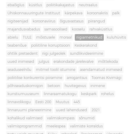
ebaõiglus
küsitlus
poliitikakajastus
neutraalus
Ühiskonnauuringute Instituut
kärpekava
koroonakriis
palk
riigiteenijad
koroonaviirus
õigusvastasus
piirangud
majandusvabadus
samasoolised
kooselu
rahvaküsitlus
abielu
TULE
mõistusele
moraal
riigiametnikud
kuluhüvitis
teabenõue
poliitiline korruptsioon
Keskerakond
ohtlik pretsedent
riigi julgeolek
sundlikvideerimine
uued inimesed
julgus
erakondade järelevalve
mõttekoda
seaduseelnõu
mitmel toolil istumine
asendamatud inimesed
poliitilise konkurentsi piiramine
arrogantsus
Toomas Kivimägi
põhiseaduskomisjon
betoon
huvitegevus
inimene
kunstiumuuseum
linnaraamatukogu
keskpark
rohelus
linnavolikogu
Eesti 200
Muutus
445
linnaruumi planeerimine
uued lahendused
2021
kohalikud valimised
valimiskompass
sõnumid
valimisprogrammid
meelespea
valimiste korraldus