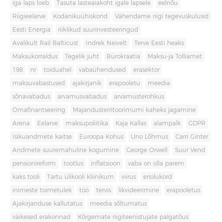
iga laps loeb
Tasuta lasteaiakoht igale lapsele
eelnõu
Riigieelarve
Kodanikuühiskond
Vähendame riigi tegevuskulusid
Eesti Energia
riiklikud suurinvesteeringud
Avalikult Rail Balticust
Indrek Neivelt
Terve Eesti heaks
Maksukorraldus
Tegelik juht
Bürokraatia
Maksu-ja Tolliamet
198
nr
toiduahel
vabaühendused
erasektor
maksuvabastused
ajakirjanik
erapooletu
meedia
sõnavabadus
arvamusvabadus
arvamusterohkus
Omafinantseering
Majandusterritoorimumi kaheks jagamine
Arena
Eelarve
maksupoliitika
Kaja Kallas
alampalk
GDPR
Isikuandmete kaitse
Euroopa Kohus
Uno Lõhmus
Carri Ginter
Andmete suuremahuline kogumine
George Orwell
Suur Vend
pensionireform
tootlus
inflatsioon
vaba on olla parem
kaks tooli
Tartu ülikooli kliinikum
viirus
eriolukord
inimeste toimetulek
töö
tervis
likvideerimine
erapooletus
Ajakirjanduse kallutatus
meedia sõltumatus
väikesed erakonnad
Kõrgemate riigiteenistujate palgatõus