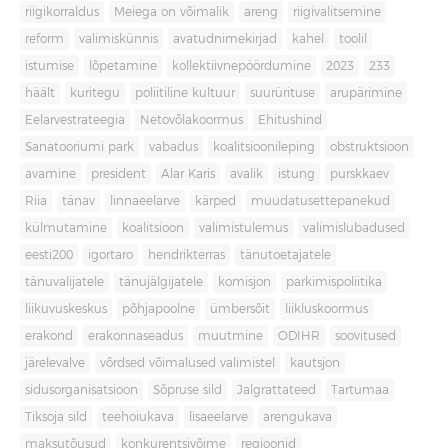
riigikorraldus
Meiega on võimalik
areng
riigivalitsemine
reform
valimiskünnis
avatudnimekirjad
kahel
toolil
istumise
lõpetamine
kollektiivnepöördumine
2023
233
häält
kuritegu
poliitiline kultuur
suurürituse
arupärimine
Eelarvestrateegia
Netovõlakoormus
Ehitushind
Sanatooriumi park
vabadus
koalitsioonileping
obstruktsioon
avamine
president
Alar Karis
avalik
istung
purskkaev
Riia
tänav
linnaeelarve
kärped
muudatusettepanekud
külmutamine
koalitsioon
valimistulemus
valimislubadused
eesti200
igortaro
hendrikterras
tänutoetajatele
tänuvalijatele
tänujälgijatele
komisjon
parkimispoliitika
liikuvuskeskus
põhjapoolne
ümbersõit
liikluskoormus
erakond
erakonnaseadus
muutmine
ODIHR
soovitused
järelevalve
võrdsed võimalused valimistel
kautsjon
sidusorganisatsioon
Sõpruse sild
Jalgrattateed
Tartumaa
Tiksoja sild
teehoiukava
lisaeelarve
arengukava
maksutõusud
konkurentsivõime
regioonid