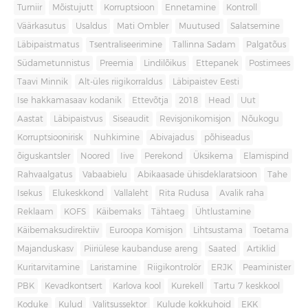
Turniir
Mõistujutt
Korruptsioon
Ennetamine
Kontroll
Väärkasutus
Usaldus
Mati Ombler
Muutused
Salatsemine
Läbipaistmatus
Tsentraliseerimine
Tallinna Sadam
Palgatõus
Südametunnistus
Preemia
Lindilõikus
Ettepanek
Postimees
Taavi Minnik
Alt-üles riigikorraldus
Läbipaistev Eesti
Ise hakkamasaav kodanik
Ettevõtja
2018
Head
Uut
Aastat
Läbipaistvus
Siseaudit
Revisjonikomisjon
Nõukogu
Korruptsioonirisk
Nuhkimine
Abivajadus
põhiseadus
õiguskantsler
Noored
Iive
Perekond
Üksikema
Elamispind
Rahvaalgatus
Vabaabielu
Abikaasade ühisdeklaratsioon
Tahe
Isekus
Elukeskkond
Vallaleht
Rita Rudusa
Avalik raha
Reklaam
KOFS
Käibemaks
Tähtaeg
Ühtlustamine
Käibemaksudirektiiv
Euroopa Komisjon
Lihtsustama
Toetama
Majanduskasv
Piiriülese kaubanduse areng
Saated
Artiklid
Kuritarvitamine
Laristamine
Riigikontrolör
ERJK
Peaminister
PBK
Kevadkontsert
Karlova kool
Kurekell
Tartu 7 keskkool
Koduke
Kulud
Valitsussektor
Kulude kokkuhoid
EKK