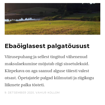
Ebaõiglasest palgatõusust
Viirusepuhang ja sellest tingitud vähenenud
maksulaekumine mõjutab riigi sissetulekuid.
Kärpekava on aga saanud alguse täiesti valest
otsast. Õpetajatele palgad külmutati ja riigikogu
liikmete palka tõsteti.
9. DETSEMBER 2020,
VAHUR KOLLOM