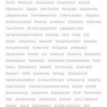
Turniir
Mõistujutt
Korruptsioon
Ennetamine
Kontroll
Väärkasutus
Usaldus
Mati Ombler
Muutused
Salatsemine
Läbipaistmatus
Tsentraliseerimine
Tallinna Sadam
Palgatõus
Südametunnistus
Preemia
Lindilõikus
Ettepanek
Postimees
Taavi Minnik
Alt-üles riigikorraldus
Läbipaistev Eesti
Ise hakkamasaav kodanik
Ettevõtja
2018
Head
Uut
Aastat
Läbipaistvus
Siseaudit
Revisjonikomisjon
Nõukogu
Korruptsioonirisk
Nuhkimine
Abivajadus
põhiseadus
õiguskantsler
Noored
Iive
Perekond
Üksikema
Elamispind
Rahvaalgatus
Vabaabielu
Abikaasade ühisdeklaratsioon
Tahe
Isekus
Elukeskkond
Vallaleht
Rita Rudusa
Avalik raha
Reklaam
KOFS
Käibemaks
Tähtaeg
Ühtlustamine
Käibemaksudirektiiv
Euroopa Komisjon
Lihtsustama
Toetama
Majanduskasv
Piiriülese kaubanduse areng
Saated
Artiklid
Kuritarvitamine
Laristamine
Riigikontrolör
ERJK
Peaminister
PBK
Kevadkontsert
Karlova kool
Kurekell
Tartu 7 keskkool
Koduke
Kulud
Valitsussektor
Kulude kokkuhoid
EKK