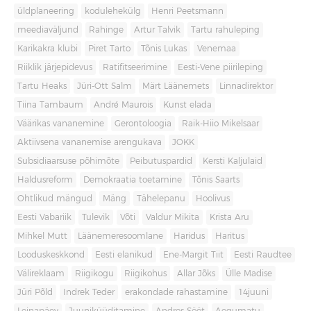
üldplaneering
kodulehekülg
Henri Peetsmann
meediaväljund
Rahinge
Artur Talvik
Tartu rahuleping
Karikakra klubi
Piret Tarto
Tõnis Lukas
Venemaa
Riiklik järjepidevus
Ratifitseerimine
Eesti-Vene piirileping
Tartu Heaks
Jüri-Ott Salm
Märt Läänemets
Linnadirektor
Tiina Tambaum
André Maurois
Kunst elada
Väärikas vananemine
Gerontoloogia
Raik-Hiio Mikelsaar
Aktiivsena vananemise arengukava
JOKK
Subsidiaarsuse põhimõte
Peibutuspardid
Kersti Kaljulaid
Haldusreform
Demokraatia toetamine
Tõnis Saarts
Ohtlikud mängud
Mäng
Tähelepanu
Hoolivus
Eesti Vabariik
Tulevik
Võti
Valdur Mikita
Krista Aru
Mihkel Mutt
Läänemeresoomlane
Haridus
Haritus
Looduskeskkond
Eesti elanikud
Ene-Margit Tiit
Eesti Raudtee
Välireklaam
Riigikogu
Riigikohus
Allar Jõks
Ülle Madise
Jüri Põld
Indrek Teder
erakondade rahastamine
14juuni