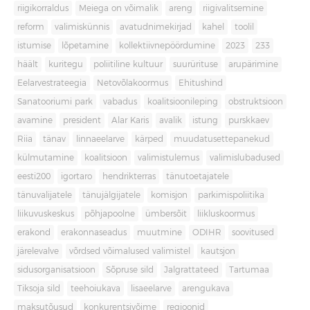
riigikorraldus
Meiega on võimalik
areng
riigivalitsemine
reform
valimiskünnis
avatudnimekirjad
kahel
toolil
istumise
lõpetamine
kollektiivnepöördumine
2023
233
häält
kuritegu
poliitiline kultuur
suurürituse
arupärimine
Eelarvestrateegia
Netovõlakoormus
Ehitushind
Sanatooriumi park
vabadus
koalitsioonileping
obstruktsioon
avamine
president
Alar Karis
avalik
istung
purskkaev
Riia
tänav
linnaeelarve
kärped
muudatusettepanekud
külmutamine
koalitsioon
valimistulemus
valimislubadused
eesti200
igortaro
hendrikterras
tänutoetajatele
tänuvalijatele
tänujälgijatele
komisjon
parkimispoliitika
liikuvuskeskus
põhjapoolne
ümbersõit
liikluskoormus
erakond
erakonnaseadus
muutmine
ODIHR
soovitused
järelevalve
võrdsed võimalused valimistel
kautsjon
sidusorganisatsioon
Sõpruse sild
Jalgrattateed
Tartumaa
Tiksoja sild
teehoiukava
lisaeelarve
arengukava
maksutõusud
konkurentsivõime
regioonid