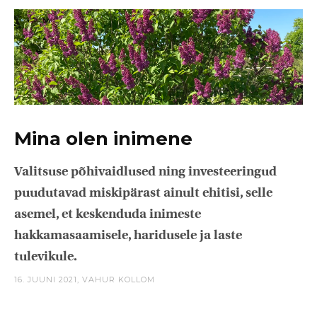
Mina olen inimene
Valitsuse põhivaidlused ning investeeringud
puudutavad miskipärast ainult ehitisi, selle
asemel, et keskenduda inimeste
hakkamasaamisele, haridusele ja laste
tulevikule.
16. JUUNI 2021,
VAHUR KOLLOM