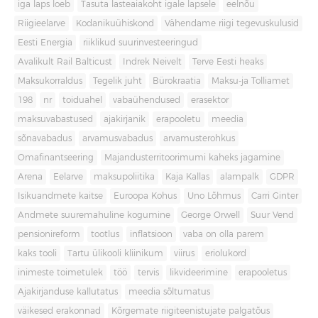
iga laps loeb
Tasuta lasteaiakoht igale lapsele
eelnõu
Riigieelarve
Kodanikuühiskond
Vähendame riigi tegevuskulusid
Eesti Energia
riiklikud suurinvesteeringud
Avalikult Rail Balticust
Indrek Neivelt
Terve Eesti heaks
Maksukorraldus
Tegelik juht
Bürokraatia
Maksu-ja Tolliamet
198
nr
toiduahel
vabaühendused
erasektor
maksuvabastused
ajakirjanik
erapooletu
meedia
sõnavabadus
arvamusvabadus
arvamusterohkus
Omafinantseering
Majandusterritoorimumi kaheks jagamine
Arena
Eelarve
maksupoliitika
Kaja Kallas
alampalk
GDPR
Isikuandmete kaitse
Euroopa Kohus
Uno Lõhmus
Carri Ginter
Andmete suuremahuline kogumine
George Orwell
Suur Vend
pensionireform
tootlus
inflatsioon
vaba on olla parem
kaks tooli
Tartu ülikooli kliinikum
viirus
eriolukord
inimeste toimetulek
töö
tervis
likvideerimine
erapooletus
Ajakirjanduse kallutatus
meedia sõltumatus
väikesed erakonnad
Kõrgemate riigiteenistujate palgatõus