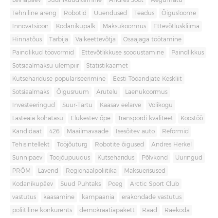
Leinapäev
Juuniküüditamine
Andres Sööt
Aegumatu
Tehniline areng
Robotid
Uuendused
Teadus
Õigusloome
Innovatsioon
Kodanikupalk
Maksukoormus
Ettevõtluskliima
Hinnatõus
Tarbija
Väikeettevõtja
Osaajaga töötamine
Paindlikud töövormid
Ettevõtlikkuse soodustamine
Paindlikkus
Sotsiaalmaksu ülempiir
Statistikaamet
Kutsehariduse populariseerimine
Eesti Tööandjate Keskliit
Sotsiaalmaks
Õigusruum
Arutelu
Laenukoormus
Investeeringud
Suur-Tartu
Kaasav eelarve
Volikogu
Lasteaia kohatasu
Elukestev õpe
Transpordi kvaliteet
Koostöö
Kandidaat
426
Maailmavaade
Isesõitev auto
Reformid
Tehisintellekt
Tööjõuturg
Robotite õigused
Andres Herkel
Sünnipäev
Tööjõupuudus
Kutseharidus
Põlvkond
Uuringud
PRÕM
Lävend
Regionaalpoliitika
Maksuerisused
Kodanikupäev
Suud Puhtaks
Poeg
Arctic Sport Club
vastutus
kaasamine
kampaania
erakondade vastutus
poliitiline konkurents
demokraatiapakett
Raad
Raekoda