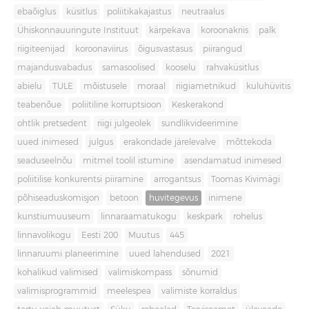
ebaõiglus
küsitlus
poliitikakajastus
neutraalus
Ühiskonnauuringute Instituut
kärpekava
koroonakriis
palk
riigiteenijad
koroonaviirus
õigusvastasus
piirangud
majandusvabadus
samasoolised
kooselu
rahvaküsitlus
abielu
TULE
mõistusele
moraal
riigiametnikud
kuluhüvitis
teabenõue
poliitiline korruptsioon
Keskerakond
ohtlik pretsedent
riigi julgeolek
sundlikvideerimine
uued inimesed
julgus
erakondade järelevalve
mõttekoda
seaduseelnõu
mitmel toolil istumine
asendamatud inimesed
poliitilise konkurentsi piiramine
arrogantsus
Toomas Kivimägi
põhiseaduskomisjon
betoon
huvitegevus
inimene
kunstiumuuseum
linnaraamatukogu
keskpark
rohelus
linnavolikogu
Eesti 200
Muutus
445
linnaruumi planeerimine
uued lahendused
2021
kohalikud valimised
valimiskompass
sõnumid
valimisprogrammid
meelespea
valimiste korraldus