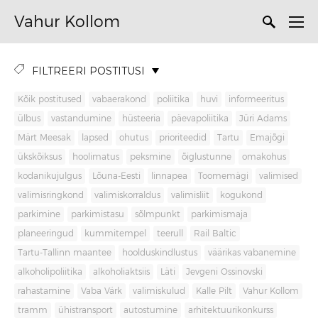
Vahur Kollom
FILTREERI POSTITUSI
Kõik postitused
vabaerakond
poliitika
huvi
informeeritus
ülbus
vastandumine
hüsteeria
päevapoliitika
Jüri Adams
Märt Meesak
lapsed
ohutus
prioriteedid
Tartu
Emajõgi
ükskõiksus
hoolimatus
peksmine
õiglustunne
omakohus
kodanikujulgus
Lõuna-Eesti
linnapea
Toomemägi
valimised
valimisringkond
valimiskorraldus
valimisliit
kogukond
parkimine
parkimistasu
sõlmpunkt
parkimismaja
planeeringud
kummitempel
teerull
Rail Baltic
Tartu-Tallinn maantee
hoolduskindlustus
väärikas vabanemine
alkoholipoliitika
alkoholiaktsiis
Läti
Jevgeni Ossinovski
rahastamine
Vaba Värk
valimiskulud
Kalle Pilt
Vahur Kollom
tramm
ühistransport
autostumine
arhitektuurikonkurss