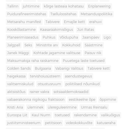
Tallinn
juhtimine
kõrge lasteaia kohatasu
Eriplaneering
Puidurafineerimistehas
Tselluloositehas
Metsanduspoliitika
Metsarahu manifest
Tabivere
Emajõe kett
erahuvi
Kooskõlastamine
Kaasarääkimisõigus
Jüri Ratas
Planeerimisseadus
Puhkus
Võidupüha
Jaanipäev
Ligo
Jalgpall
Seks
Ministrite arv
Kokkuhoid
Säästmine
Janek Mäggi
Kohtade jagamine valitsuse
Paisuv riik
Maksumaksja raha raiskamine
Puuetega laste toetused
Golden Sands
Bulgaaria
Vabariigi Valitsus
Tabivere kett
haigekassa
tervishoiusüsteem
asendustegevus
valitsemiskulud
otsustusruum
poliitilised nõunikud
aktsiisitõus
rainer vakra
sotsiaaldemokraadid
vabaerakonna riigikogu fraktsioon
eestikeelne õpe
õppimine
Kristi Aria
üleminek
ülereguleerimine
Urmas Reinsalu
Euroopa Liit
Kaul Nurm
toetused
rakendamine
valikuõigus
justiitsministeerium
petitsioon
videokokkuvõte
katuseraha