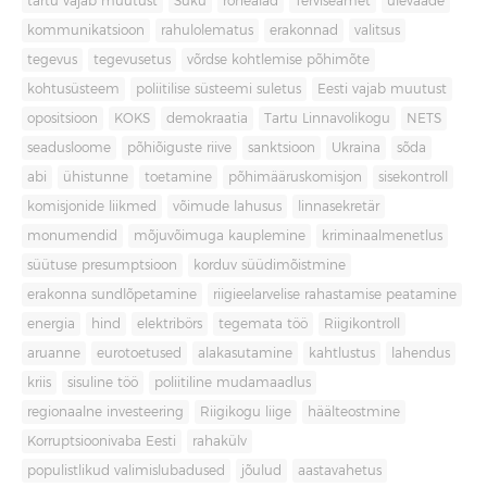
tartu vajab muutust
Süku
rohealad
Terviseamet
ülevaade
kommunikatsioon
rahulolematus
erakonnad
valitsus
tegevus
tegevusetus
võrdse kohtlemise põhimõte
kohtusüsteem
poliitilise süsteemi suletus
Eesti vajab muutust
opositsioon
KOKS
demokraatia
Tartu Linnavolikogu
NETS
seadusloome
põhiõiguste riive
sanktsioon
Ukraina
sõda
abi
ühistunne
toetamine
põhimääruskomisjon
sisekontroll
komisjonide liikmed
võimude lahusus
linnasekretär
monumendid
mõjuvõimuga kauplemine
kriminaalmenetlus
süütuse presumptsioon
korduv süüdimõistmine
erakonna sundlõpetamine
riigieelarvelise rahastamise peatamine
energia
hind
elektribörs
tegemata töö
Riigikontroll
aruanne
eurotoetused
alakasutamine
kahtlustus
lahendus
kriis
sisuline töö
poliitiline mudamaadlus
regionaalne investeering
Riigikogu liige
häälteostmine
Korruptsioonivaba Eesti
rahakülv
populistlikud valimislubadused
jõulud
aastavahetus