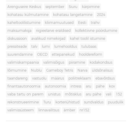
Arenguseire Keskus
september
Siuru
kärpimine
kohatasu külmutamine
kohatasu langetamine
2024
kaheltoolilistumine
kliimamuutused
Eesti
trahv
maksumaksja
riigieelarve eraldised
kollektiivne pöördumine
diskussioon
avalikud nimekirjad
kahel toolil istumine
pressiteade
talv
lumi
lumehooldus
tulubaas
suurendamine
OECD
ettepanekud
hooldereform
valimiskampaania
valimisõigus
piiramine
kodakondsus
lõimumine
Nublu
Gameboy Tetris
Narva
üldsõnalisus
taandareng
vastuolu
määrus
poliitreklaam
ebavõrdsus
finantsautonoomia
autonoomia
intress
aru
pähe
kov
vaba tartu on parem
unistus
mõtisklus
aru pähe
vali
152
rekonstrueerimine
Turu
korteriühistud
sundvaldus
puudulik
valimissüsteem
linnavalitsus
ämber
nr152