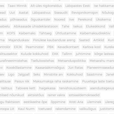
ees
Taavi Minnik
Alt-üles riigikorraldus
Läbipaistev Eesti
Ise hakkama
ead
Uut
Aastat
Läbipaistvus
Siseaudit
Revisjonikomisjon
Nõukog
adus
põhiseadus
õiguskantsler
Noored
Iive
Perekond
Üksikema
abielu
Abikaasade ühisdeklaratsioon
Tahe
Isekus
Elukeskkond
Val
am
KOFS
Käibemaks
Tähtaeg
Ühtlustamine
Käibemaksudirektiiv
ama
Majanduskasv
Piiriülese kaubanduse areng
Saated
Artiklid
Kur
ontrolör
ERJK
Peaminister
PBK
Kevadkontsert
Karlova kool
Kureke
alitsussektor
Kulude kokkuhoid
EKK
Tallinn
juhtimine
kõrge lastea
urafineerimistehas
Tselluloositehas
Metsanduspoliitika
Metsarahu mani
vi
Kooskõlastamine
Kaasarääkimisõigus
Jüri Ratas
Planeerimisseadu
äev
Ligo
Jalgpall
Seks
Ministrite arv
Kokkuhoid
Säästmine
Jane
litsuse
Paisuv riik
Maksumaksja raha raiskamine
Puuetega laste toet
 Valitsus
Tabivere kett
haigekassa
tervishoiusüsteem
asendustegevus
itilised nõunikud
aktsiisitõus
rainer vakra
sotsiaaldemokraadid
gu fraktsioon
eestikeelne õpe
õppimine
Kristi Aria
üleminek
ülere
roopa Liit
Kaul Nurm
toetused
rakendamine
valikuõigus
justiitsm