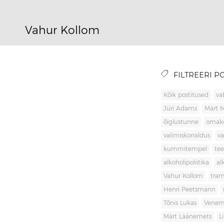
Vahur Kollom
FILTREERI PO
Kõik postitused
va
Jüri Adams
Märt 
õiglustunne
omak
valimiskorraldus
va
kummitempel
tee
alkoholipoliitika
al
Vahur Kollom
tra
Henri Peetsmann
Tõnis Lukas
Venem
Märt Läänemets
L