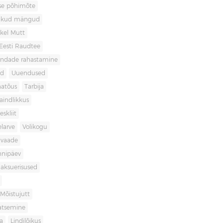
use põhimõte
likud mängud
kel Mutt
Eesti Raudtee
ondade rahastamine
id
Uuendused
natõus
Tarbija
aindlikkus
skliit
larve
Volikogu
avaade
nnipäev
aksuerisused
Mõistujutt
atsemine
a
Lindilõikus