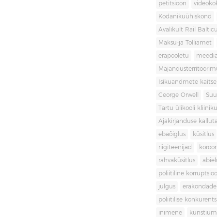
petitsioon
videoko
Kodanikuühiskond
Avalikult Rail Baltic
Maksu-ja Tolliamet
erapooletu
meedi
Majandusterritoori
Isikuandmete kaitse
George Orwell
Suu
Tartu ülikooli kliini
Ajakirjanduse kallut
ebaõiglus
küsitlus
riigiteenijad
koroon
rahvaküsitlus
abiel
poliitiline korruptsio
julgus
erakondade 
poliitilise konkurent
inimene
kunstiu