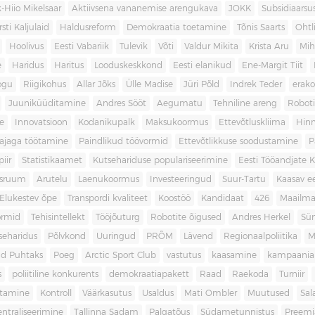
-Hiio Mikelsaar
Aktiivsena vananemise arengukava
JOKK
Subsidiaars
rsti Kaljulaid
Haldusreform
Demokraatia toetamine
Tõnis Saarts
Oht
Hoolivus
Eesti Vabariik
Tulevik
Võti
Valdur Mikita
Krista Aru
Mih
e
Haridus
Haritus
Looduskeskkond
Eesti elanikud
Ene-Margit Tiit
ogu
Riigikohus
Allar Jõks
Ülle Madise
Jüri Põld
Indrek Teder
erak
Juuniküüditamine
Andres Sööt
Aegumatu
Tehniline areng
Robot
e
Innovatsioon
Kodanikupalk
Maksukoormus
Ettevõtluskliima
Hin
ajaga töötamine
Paindlikud töövormid
Ettevõtlikkuse soodustamine
P
iir
Statistikaamet
Kutsehariduse populariseerimine
Eesti Tööandjate Ke
sruum
Arutelu
Laenukoormus
Investeeringud
Suur-Tartu
Kaasav ee
Elukestev õpe
Transpordi kvaliteet
Koostöö
Kandidaat
426
Maailm
ormid
Tehisintellekt
Tööjõuturg
Robotite õigused
Andres Herkel
Sü
seharidus
Põlvkond
Uuringud
PRÕM
Lävend
Regionaalpoliitika
M
d Puhtaks
Poeg
Arctic Sport Club
vastutus
kaasamine
kampaania
s
poliitiline konkurents
demokraatiapakett
Raad
Raekoda
Turniir
tamine
Kontroll
Väärkasutus
Usaldus
Mati Ombler
Muutused
Sal
entraliseerimine
Tallinna Sadam
Palgatõus
Südametunnistus
Preemi