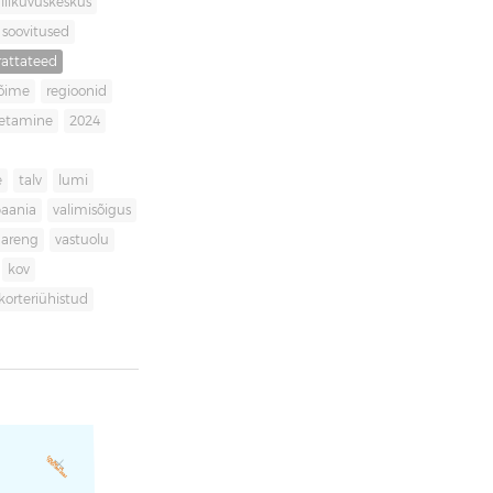
liikuvuskeskus
soovitused
rattateed
võime
regioonid
getamine
2024
e
talv
lumi
aania
valimisõigus
dareng
vastuolu
kov
korteriühistud