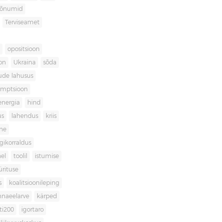
sõnumid
Terviseamet
opositsioon
on
Ukraina
sõda
ude lahusus
umptsioon
energia
hind
us
lahendus
kriis
ne
igikorraldus
el
toolil
istumise
ürituse
s
koalitsioonileping
innaeelarve
kärped
ti200
igortaro