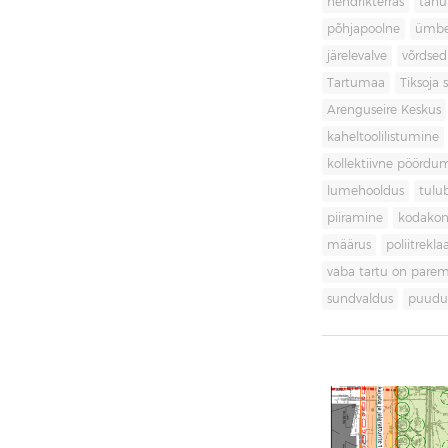
hendrikterras
tänu
põhjapoolne
ümbe
järelevalve
võrdsed
Tartumaa
Tiksoja s
Arenguseire Keskus
kaheltoolilistumine
kollektiivne pöördu
lumehooldus
tulu
piiramine
kodakon
määrus
poliitrekl
vaba tartu on pare
sundvaldus
puudul