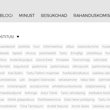
BLOGI
MINUST
SEISUKOHAD
RAHANDUSKOMIS
STITUSI
baerakond
poliitika
huvi
informeeritus
ülbus
vastandumine
hüste
Meesak
lapsed
ohutus
prioriteedid
Tartu
Emajõgi
ükskõiksus
ho
ohus
kodanikujulgus
Lõuna-Eesti
linnapea
Toomemägi
valimised
limisliit
kogukond
parkimine
parkimistasu
sõlmpunkt
parkimisma
rull
Rail Baltic
Tartu-Tallinn maantee
hoolduskindlustus
väärikas va
koholiaktsiis
Läti
Jevgeni Ossinovski
rahastamine
Vaba Värk
valimis
mm
ühistransport
autostumine
arhitektuurikonkurss
üldplaneering
meediaväljund
Rahinge
Artur Talvik
Tartu rahuleping
Karikakra klub
aa
Riiklik järjepidevus
Ratifitseerimine
Eesti-Vene piirileping
Tartu H
innadirektor
Tiina Tambaum
André Maurois
Kunst elada
Väärikas v