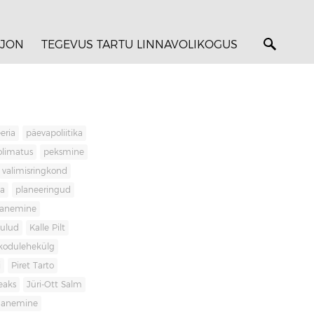
JON
TEGEVUS TARTU LINNAVOLIKOGUS
eria
päevapoliitika
olimatus
peksmine
valimisringkond
ja
planeeringud
banemine
kulud
Kalle Pilt
kodulehekülg
i
Piret Tarto
eaks
Jüri-Ott Salm
ananemine