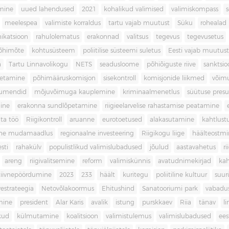
imine
uued lahendused
2021
kohalikud valimised
valimiskompass
meelespea
valimiste korraldus
tartu vajab muutust
Süku
rohealad
katsioon
rahulolematus
erakonnad
valitsus
tegevus
tegevusetus
põhimõte
kohtusüsteem
poliitilise süsteemi suletus
Eesti vajab muutust
a
Tartu Linnavolikogu
NETS
seadusloome
põhiõiguste riive
sanktsio
oetamine
põhimääruskomisjon
sisekontroll
komisjonide liikmed
võim
umendid
mõjuvõimuga kauplemine
kriminaalmenetlus
süütuse pres
ine
erakonna sundlõpetamine
riigieelarvelise rahastamise peatamine
ta töö
Riigikontroll
aruanne
eurotoetused
alakasutamine
kahtlust
iline mudamaadlus
regionaalne investeering
Riigikogu liige
häälteostmi
sti
rahakülv
populistlikud valimislubadused
jõulud
aastavahetus
ri
areng
riigivalitsemine
reform
valimiskünnis
avatudnimekirjad
kah
tiivnepöördumine
2023
233
häält
kuritegu
poliitiline kultuur
suur
vestrateegia
Netovõlakoormus
Ehitushind
Sanatooriumi park
vabadu
mine
president
Alar Karis
avalik
istung
purskkaev
Riia
tänav
l
kud
külmutamine
koalitsioon
valimistulemus
valimislubadused
ees