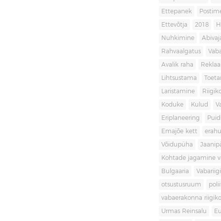
Ettepanek
Postim
Ettevõtja
2018
H
Nuhkimine
Abivaj
Rahvaalgatus
Vaba
Avalik raha
Rekla
Lihtsustama
Toet
Laristamine
Riigik
Koduke
Kulud
V
Eriplaneering
Puid
Emajõe kett
erahu
Võidupüha
Jaanip
Kohtade jagamine va
Bulgaaria
Vabariigi
otsustusruum
poli
vabaerakonna riigiko
Urmas Reinsalu
Eu