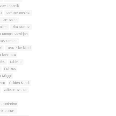
saav kodanik
u
Korruptsioonirisk
Elamispind
laleht
Rita Rudusa
Euroopa Komisjon
itarvitamine
ll
Tartu 7 keskkool
ia kohatasu
fest
Tabivere
s
Puhkus
k Mäggi
used
Golden Sands
valitsemiskulud
guleerimine
inisteerium