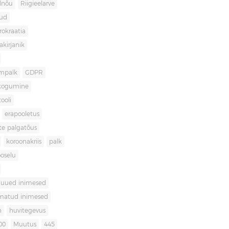
lnõu
Riigieelarve
gud
rokraatia
akirjanik
mpalk
GDPR
kogumine
ooli
erapooletus
te palgatõus
koroonakriis
palk
oselu
uued inimesed
matud inimesed
n
huvitegevus
00
Muutus
445