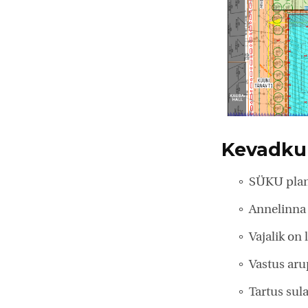
Kevadkuu
SÜKU plane
Annelinna r
Vajalik on
Vastus aru
Tartus sula