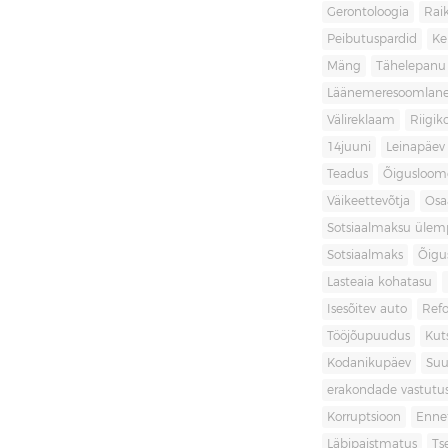
Gerontoloogia
Raik
Peibutuspardid
Ke
Mäng
Tähelepanu
Läänemeresoomlan
Välireklaam
Riigik
14juuni
Leinapäev
Teadus
Õigusloom
Väikeettevõtja
Osa
Sotsiaalmaksu ülemp
Sotsiaalmaks
Õigu
Lasteaia kohatasu
Isesõitev auto
Ref
Tööjõupuudus
Kut
Kodanikupäev
Suu
erakondade vastutu
Korruptsioon
Enne
Läbipaistmatus
Ts