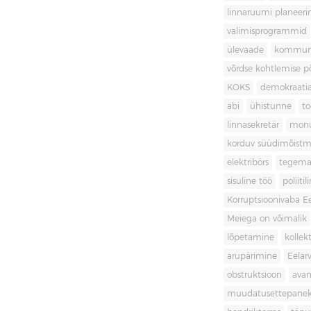
linnaruumi planeer
valimisprogrammid
ülevaade
kommuni
võrdse kohtlemise 
KOKS
demokraati
abi
ühistunne
t
linnasekretär
mon
korduv süüdimõistm
elektribörs
tegema
sisuline töö
poliit
Korruptsioonivaba Ee
Meiega on võimalik
lõpetamine
kollek
arupärimine
Eelar
obstruktsioon
ava
muudatusettepane