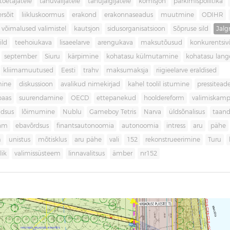
toetajatele
tänuvalijatele
tänujälgijatele
komisjon
parkimispoliitika
rsõit
liikluskoormus
erakond
erakonnaseadus
muutmine
ODIHR
 võimalused valimistel
kautsjon
sidusorganisatsioon
Sõpruse sild
Jalg
ild
teehoiukava
lisaeelarve
arengukava
maksutõusud
konkurentsi
september
Siuru
kärpimine
kohatasu külmutamine
kohatasu lan
kliimamuutused
Eesti
trahv
maksumaksja
riigieelarve eraldised
mine
diskussioon
avalikud nimekirjad
kahel toolil istumine
pressitead
baas
suurendamine
OECD
ettepanekud
hooldereform
valimiskamp
dsus
lõimumine
Nublu
Gameboy Tetris
Narva
üldsõnalisus
taan
aam
ebavõrdsus
finantsautonoomia
autonoomia
intress
aru
pähe
m
unistus
mõtisklus
aru pähe
vali
152
rekonstrueerimine
Turu
ik
valimissüsteem
linnavalitsus
ämber
nr152