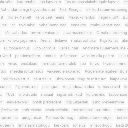
kkuvõte
katuseraha
iga laps loeb
Tasuta lasteaiakoht igale lapsele
ee
Vähendame riigi tegevuskulusid
Eesti Energia
riiklikud suurinvesteerin
ust
Indrek Neivelt
Terve Eesti heaks
Maksukorraldus
Tegelik juht
Bü
198
nr
toiduahel
vabaühendused
erasektor
maksuvabastused
aj
a
sõnavabadus
arvamusvabadus
arvamusterohkus
Omafinantseering
mumi kaheks jagamine
Arena
Eelarve
maksupoliitika
Kaja Kallas
ala
Euroopa Kohus
Uno Lõhmus
Carri Ginter
Andmete suuremahuline 
r Vend
pensionireform
tootlus
inflatsioon
vaba on olla parem
kaks t
kum
viirus
eriolukord
inimeste toimetulek
töö
tervis
likvideerimine
atus
meedia sõltumatus
väikesed erakonnad
Kõrgemate riigiteenistuja
poliitikakajastus
neutraalus
Ühiskonnauuringute Instituut
kärpekava
aviirus
õigusvastasus
piirangud
majandusvabadus
samasoolised
ko
u
TULE
mõistusele
moraal
riigiametnikud
kuluhüvitis
teabenõue
on
Keskerakond
ohtlik pretsedent
riigi julgeolek
sundlikvideerimine
järelevalve
mõttekoda
seaduseelnõu
mitmel toolil istumine
asenda
si piiramine
arrogantsus
Toomas Kivimägi
põhiseaduskomisjon
betoo
muuseum
linnaraamatukogu
keskpark
rohelus
linnavolikogu
Eesti 2