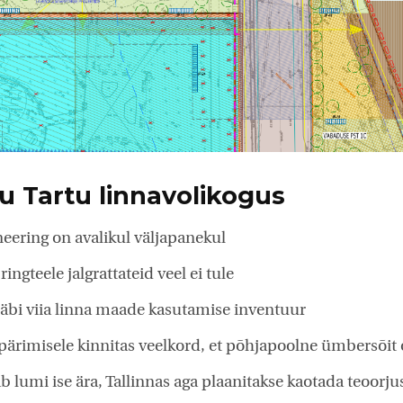
 Tartu linnavolikogus
ering on avalikul väljapanekul
ingteele jalgrattateid veel ei tule
 läbi viia linna maade kasutamise inventuur
pärimisele kinnitas veelkord, et põhjapoolne ümbersõit 
b lumi ise ära, Tallinnas aga plaanitakse kaotada teoorju