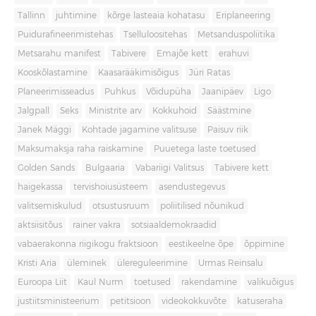
Tallinn
juhtimine
kõrge lasteaia kohatasu
Eriplaneering
Puidurafineerimistehas
Tselluloositehas
Metsanduspoliitika
Metsarahu manifest
Tabivere
Emajõe kett
erahuvi
Kooskõlastamine
Kaasarääkimisõigus
Jüri Ratas
Planeerimisseadus
Puhkus
Võidupüha
Jaanipäev
Ligo
Jalgpall
Seks
Ministrite arv
Kokkuhoid
Säästmine
Janek Mäggi
Kohtade jagamine valitsuse
Paisuv riik
Maksumaksja raha raiskamine
Puuetega laste toetused
Golden Sands
Bulgaaria
Vabariigi Valitsus
Tabivere kett
haigekassa
tervishoiusüsteem
asendustegevus
valitsemiskulud
otsustusruum
poliitilised nõunikud
aktsiisitõus
rainer vakra
sotsiaaldemokraadid
vabaerakonna riigikogu fraktsioon
eestikeelne õpe
õppimine
Kristi Aria
üleminek
ülereguleerimine
Urmas Reinsalu
Euroopa Liit
Kaul Nurm
toetused
rakendamine
valikuõigus
justiitsministeerium
petitsioon
videokokkuvõte
katuseraha