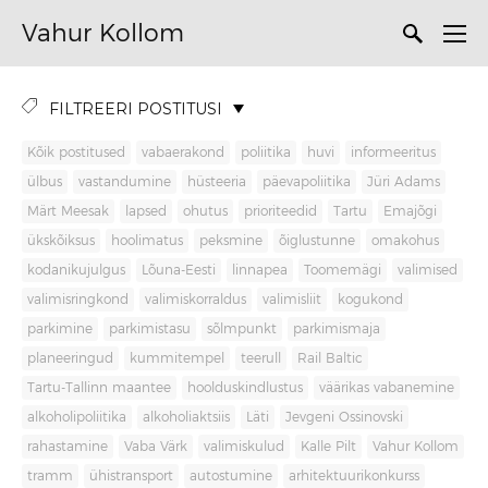
Vahur Kollom
FILTREERI POSTITUSI
Kõik postitused
vabaerakond
poliitika
huvi
informeeritus
ülbus
vastandumine
hüsteeria
päevapoliitika
Jüri Adams
Märt Meesak
lapsed
ohutus
prioriteedid
Tartu
Emajõgi
ükskõiksus
hoolimatus
peksmine
õiglustunne
omakohus
kodanikujulgus
Lõuna-Eesti
linnapea
Toomemägi
valimised
valimisringkond
valimiskorraldus
valimisliit
kogukond
parkimine
parkimistasu
sõlmpunkt
parkimismaja
planeeringud
kummitempel
teerull
Rail Baltic
Tartu-Tallinn maantee
hoolduskindlustus
väärikas vabanemine
alkoholipoliitika
alkoholiaktsiis
Läti
Jevgeni Ossinovski
rahastamine
Vaba Värk
valimiskulud
Kalle Pilt
Vahur Kollom
tramm
ühistransport
autostumine
arhitektuurikonkurss