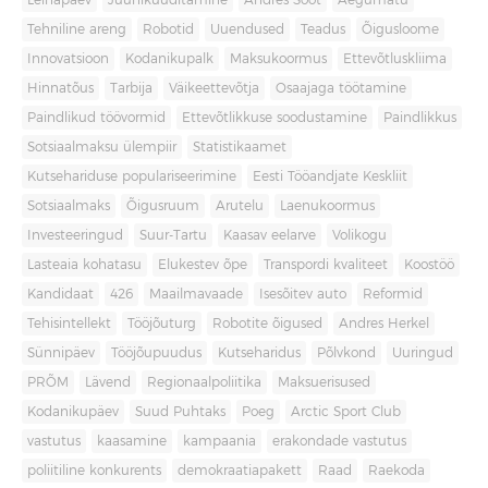
Leinapäev
Juuniküüditamine
Andres Sööt
Aegumatu
Tehniline areng
Robotid
Uuendused
Teadus
Õigusloome
Innovatsioon
Kodanikupalk
Maksukoormus
Ettevõtluskliima
Hinnatõus
Tarbija
Väikeettevõtja
Osaajaga töötamine
Paindlikud töövormid
Ettevõtlikkuse soodustamine
Paindlikkus
Sotsiaalmaksu ülempiir
Statistikaamet
Kutsehariduse populariseerimine
Eesti Tööandjate Keskliit
Sotsiaalmaks
Õigusruum
Arutelu
Laenukoormus
Investeeringud
Suur-Tartu
Kaasav eelarve
Volikogu
Lasteaia kohatasu
Elukestev õpe
Transpordi kvaliteet
Koostöö
Kandidaat
426
Maailmavaade
Isesõitev auto
Reformid
Tehisintellekt
Tööjõuturg
Robotite õigused
Andres Herkel
Sünnipäev
Tööjõupuudus
Kutseharidus
Põlvkond
Uuringud
PRÕM
Lävend
Regionaalpoliitika
Maksuerisused
Kodanikupäev
Suud Puhtaks
Poeg
Arctic Sport Club
vastutus
kaasamine
kampaania
erakondade vastutus
poliitiline konkurents
demokraatiapakett
Raad
Raekoda