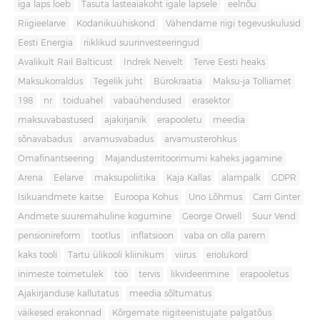
iga laps loeb
Tasuta lasteaiakoht igale lapsele
eelnõu
Riigieelarve
Kodanikuühiskond
Vähendame riigi tegevuskulusid
Eesti Energia
riiklikud suurinvesteeringud
Avalikult Rail Balticust
Indrek Neivelt
Terve Eesti heaks
Maksukorraldus
Tegelik juht
Bürokraatia
Maksu-ja Tolliamet
198
nr
toiduahel
vabaühendused
erasektor
maksuvabastused
ajakirjanik
erapooletu
meedia
sõnavabadus
arvamusvabadus
arvamusterohkus
Omafinantseering
Majandusterritoorimumi kaheks jagamine
Arena
Eelarve
maksupoliitika
Kaja Kallas
alampalk
GDPR
Isikuandmete kaitse
Euroopa Kohus
Uno Lõhmus
Carri Ginter
Andmete suuremahuline kogumine
George Orwell
Suur Vend
pensionireform
tootlus
inflatsioon
vaba on olla parem
kaks tooli
Tartu ülikooli kliinikum
viirus
eriolukord
inimeste toimetulek
töö
tervis
likvideerimine
erapooletus
Ajakirjanduse kallutatus
meedia sõltumatus
väikesed erakonnad
Kõrgemate riigiteenistujate palgatõus