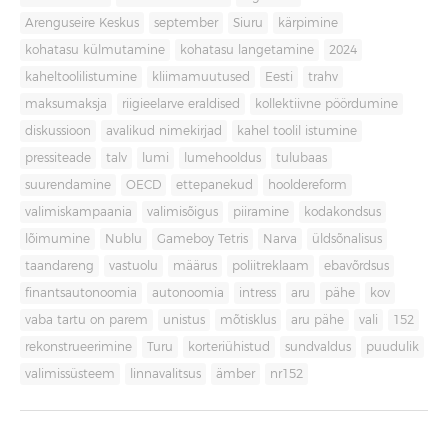
Arenguseire Keskus
september
Siuru
kärpimine
kohatasu külmutamine
kohatasu langetamine
2024
kaheltoolilistumine
kliimamuutused
Eesti
trahv
maksumaksja
riigieelarve eraldised
kollektiivne pöördumine
diskussioon
avalikud nimekirjad
kahel toolil istumine
pressiteade
talv
lumi
lumehooldus
tulubaas
suurendamine
OECD
ettepanekud
hooldereform
valimiskampaania
valimisõigus
piiramine
kodakondsus
lõimumine
Nublu
Gameboy Tetris
Narva
üldsõnalisus
taandareng
vastuolu
määrus
poliitreklaam
ebavõrdsus
finantsautonoomia
autonoomia
intress
aru
pähe
kov
vaba tartu on parem
unistus
mõtisklus
aru pähe
vali
152
rekonstrueerimine
Turu
korteriühistud
sundvaldus
puudulik
valimissüsteem
linnavalitsus
ämber
nr152