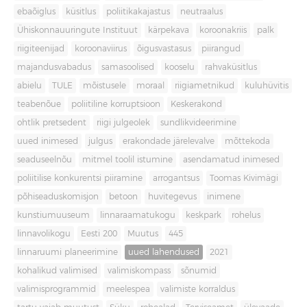
ebaõiglus
küsitlus
poliitikakajastus
neutraalus
Ühiskonnauuringute Instituut
kärpekava
koroonakriis
palk
riigiteenijad
koroonaviirus
õigusvastasus
piirangud
majandusvabadus
samasoolised
kooselu
rahvaküsitlus
abielu
TULE
mõistusele
moraal
riigiametnikud
kuluhüvitis
teabenõue
poliitiline korruptsioon
Keskerakond
ohtlik pretsedent
riigi julgeolek
sundlikvideerimine
uued inimesed
julgus
erakondade järelevalve
mõttekoda
seaduseelnõu
mitmel toolil istumine
asendamatud inimesed
poliitilise konkurentsi piiramine
arrogantsus
Toomas Kivimägi
põhiseaduskomisjon
betoon
huvitegevus
inimene
kunstiumuuseum
linnaraamatukogu
keskpark
rohelus
linnavolikogu
Eesti 200
Muutus
445
linnaruumi planeerimine
uued lahendused
2021
kohalikud valimised
valimiskompass
sõnumid
valimisprogrammid
meelespea
valimiste korraldus