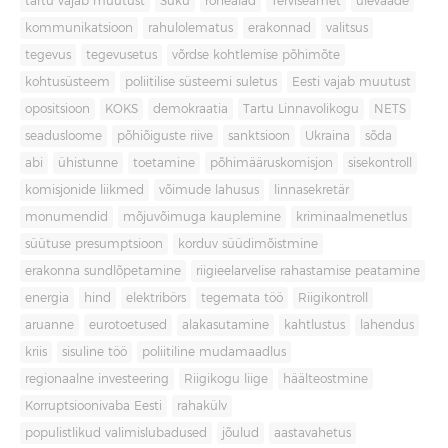
tartu vajab muutust
Süku
rohealad
Terviseamet
ülevaade
kommunikatsioon
rahulolematus
erakonnad
valitsus
tegevus
tegevusetus
võrdse kohtlemise põhimõte
kohtusüsteem
poliitilise süsteemi suletus
Eesti vajab muutust
opositsioon
KOKS
demokraatia
Tartu Linnavolikogu
NETS
seadusloome
põhiõiguste riive
sanktsioon
Ukraina
sõda
abi
ühistunne
toetamine
põhimääruskomisjon
sisekontroll
komisjonide liikmed
võimude lahusus
linnasekretär
monumendid
mõjuvõimuga kauplemine
kriminaalmenetlus
süütuse presumptsioon
korduv süüdimõistmine
erakonna sundlõpetamine
riigieelarvelise rahastamise peatamine
energia
hind
elektribörs
tegemata töö
Riigikontroll
aruanne
eurotoetused
alakasutamine
kahtlustus
lahendus
kriis
sisuline töö
poliitiline mudamaadlus
regionaalne investeering
Riigikogu liige
häälteostmine
Korruptsioonivaba Eesti
rahakülv
populistlikud valimislubadused
jõulud
aastavahetus