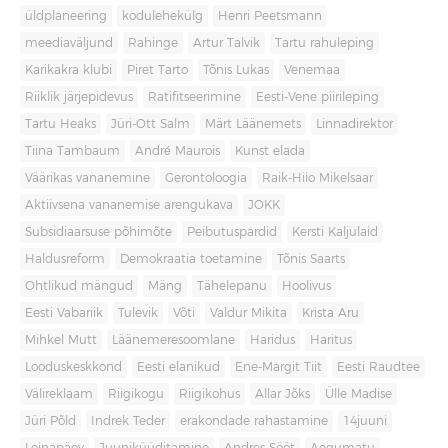
üldplaneering
kodulehekülg
Henri Peetsmann
meediaväljund
Rahinge
Artur Talvik
Tartu rahuleping
Karikakra klubi
Piret Tarto
Tõnis Lukas
Venemaa
Riiklik järjepidevus
Ratifitseerimine
Eesti-Vene piirileping
Tartu Heaks
Jüri-Ott Salm
Märt Läänemets
Linnadirektor
Tiina Tambaum
André Maurois
Kunst elada
Väärikas vananemine
Gerontoloogia
Raik-Hiio Mikelsaar
Aktiivsena vananemise arengukava
JOKK
Subsidiaarsuse põhimõte
Peibutuspardid
Kersti Kaljulaid
Haldusreform
Demokraatia toetamine
Tõnis Saarts
Ohtlikud mängud
Mäng
Tähelepanu
Hoolivus
Eesti Vabariik
Tulevik
Võti
Valdur Mikita
Krista Aru
Mihkel Mutt
Läänemeresoomlane
Haridus
Haritus
Looduskeskkond
Eesti elanikud
Ene-Margit Tiit
Eesti Raudtee
Välireklaam
Riigikogu
Riigikohus
Allar Jõks
Ülle Madise
Jüri Põld
Indrek Teder
erakondade rahastamine
14juuni