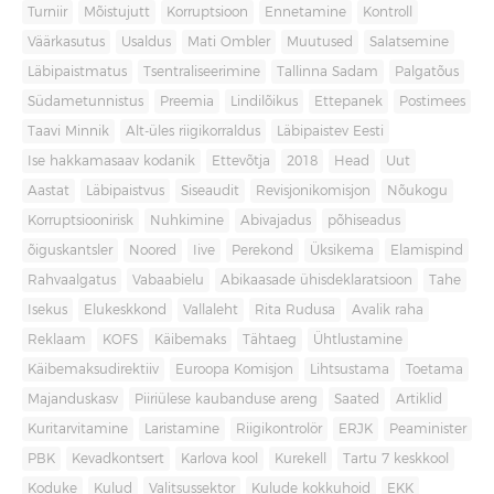
Turniir
Mõistujutt
Korruptsioon
Ennetamine
Kontroll
Väärkasutus
Usaldus
Mati Ombler
Muutused
Salatsemine
Läbipaistmatus
Tsentraliseerimine
Tallinna Sadam
Palgatõus
Südametunnistus
Preemia
Lindilõikus
Ettepanek
Postimees
Taavi Minnik
Alt-üles riigikorraldus
Läbipaistev Eesti
Ise hakkamasaav kodanik
Ettevõtja
2018
Head
Uut
Aastat
Läbipaistvus
Siseaudit
Revisjonikomisjon
Nõukogu
Korruptsioonirisk
Nuhkimine
Abivajadus
põhiseadus
õiguskantsler
Noored
Iive
Perekond
Üksikema
Elamispind
Rahvaalgatus
Vabaabielu
Abikaasade ühisdeklaratsioon
Tahe
Isekus
Elukeskkond
Vallaleht
Rita Rudusa
Avalik raha
Reklaam
KOFS
Käibemaks
Tähtaeg
Ühtlustamine
Käibemaksudirektiiv
Euroopa Komisjon
Lihtsustama
Toetama
Majanduskasv
Piiriülese kaubanduse areng
Saated
Artiklid
Kuritarvitamine
Laristamine
Riigikontrolör
ERJK
Peaminister
PBK
Kevadkontsert
Karlova kool
Kurekell
Tartu 7 keskkool
Koduke
Kulud
Valitsussektor
Kulude kokkuhoid
EKK