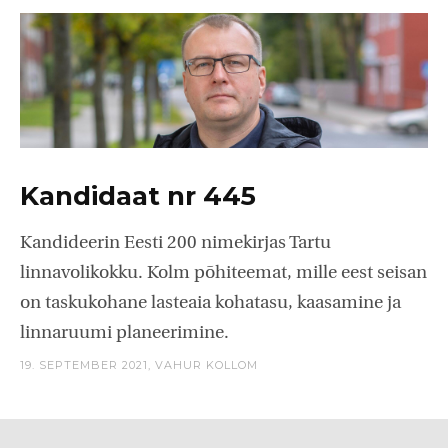
Kandidaat nr 445
Kandideerin Eesti 200 nimekirjas Tartu
linnavolikokku. Kolm põhiteemat, mille eest seisan
on taskukohane lasteaia kohatasu, kaasamine ja
linnaruumi planeerimine.
19. SEPTEMBER 2021,
VAHUR KOLLOM