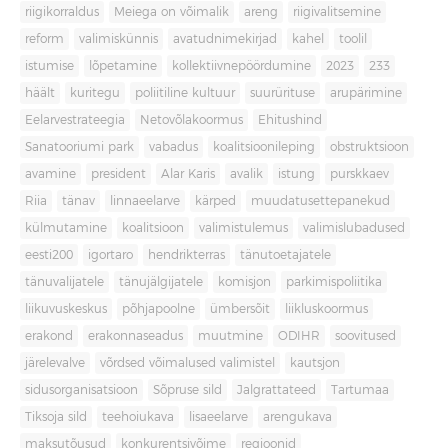
riigikorraldus
Meiega on võimalik
areng
riigivalitsemine
reform
valimiskünnis
avatudnimekirjad
kahel
toolil
istumise
lõpetamine
kollektiivnepöördumine
2023
233
häält
kuritegu
poliitiline kultuur
suurürituse
arupärimine
Eelarvestrateegia
Netovõlakoormus
Ehitushind
Sanatooriumi park
vabadus
koalitsioonileping
obstruktsioon
avamine
president
Alar Karis
avalik
istung
purskkaev
Riia
tänav
linnaeelarve
kärped
muudatusettepanekud
külmutamine
koalitsioon
valimistulemus
valimislubadused
eesti200
igortaro
hendrikterras
tänutoetajatele
tänuvalijatele
tänujälgijatele
komisjon
parkimispoliitika
liikuvuskeskus
põhjapoolne
ümbersõit
liikluskoormus
erakond
erakonnaseadus
muutmine
ODIHR
soovitused
järelevalve
võrdsed võimalused valimistel
kautsjon
sidusorganisatsioon
Sõpruse sild
Jalgrattateed
Tartumaa
Tiksoja sild
teehoiukava
lisaeelarve
arengukava
maksutõusud
konkurentsivõime
regioonid