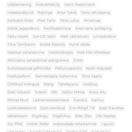
üldplaneering
kodulehekülg
Henri Peetsmann
meediaväljund
Rahinge
Artur Talvik
Tartu rahuleping
Karikakra klubi
Piret Tarto
Tõnis Lukas
Venemaa
Riiklik järjepidevus
Ratifitseerimine
Eesti-Vene piirileping
Tartu Heaks
Jüri-Ott Salm
Märt Läänemets
Linnadirektor
Tiina Tambaum
André Maurois
Kunst elada
Väärikas vananemine
Gerontoloogia
Raik-Hiio Mikelsaar
Aktiivsena vananemise arengukava
JOKK
Subsidiaarsuse põhimõte
Peibutuspardid
Kersti Kaljulaid
Haldusreform
Demokraatia toetamine
Tõnis Saarts
Ohtlikud mängud
Mäng
Tähelepanu
Hoolivus
Eesti Vabariik
Tulevik
Võti
Valdur Mikita
Krista Aru
Mihkel Mutt
Läänemeresoomlane
Haridus
Haritus
Looduskeskkond
Eesti elanikud
Ene-Margit Tiit
Eesti Raudtee
Välireklaam
Riigikogu
Riigikohus
Allar Jõks
Ülle Madise
Jüri Põld
Indrek Teder
erakondade rahastamine
14juuni