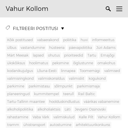
Vahur Kollom
FILTREERI POSTITUSI
Kõik postitused
vabaerakond
poliitika
huvi
informeeritus
ülbus
vastandumine
hüsteeria
päevapoliitika
Jüri Adams
Märt Meesak
lapsed
ohutus
prioriteedid
Tartu
Emajõgi
ükskõiksus
hoolimatus
peksmine
õiglustunne
omakohus
kodanikujulgus
Lõuna-Eesti
linnapea
Toomemägi
valimised
valimisringkond
valimiskorraldus
valimisliit
kogukond
parkimine
parkimistasu
sõlmpunkt
parkimismaja
planeeringud
kummitempel
teerull
Rail Baltic
Tartu-Tallinn maantee
hoolduskindlustus
väärikas vabanemine
alkoholipoliitika
alkoholiaktsiis
Läti
Jevgeni Ossinovski
rahastamine
Vaba Värk
valimiskulud
Kalle Pilt
Vahur Kollom
tramm
ühistransport
autostumine
arhitektuurikonkurss