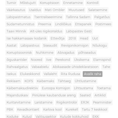
Turniir
Mõistujutt
Korruptsioon
Ennetamine
Kontroll
Väärkasutus
Usaldus
Mati Ombler
Muutused
Salatsemine
Läbipaistmatus
Tsentraliseerimine
Tallinna Sadam
Palgatõus
Südametunnistus
Preemia
Lindilõikus
Ettepanek
Postimees
Taavi Minnik
Alt-üles riigikorraldus
Läbipaistev Eesti
Ise hakkamasaav kodanik
Ettevõtja
2018
Head
Uut
Aastat
Läbipaistvus
Siseaudit
Revisjonikomisjon
Nõukogu
Korruptsioonirisk
Nuhkimine
Abivajadus
põhiseadus
õiguskantsler
Noored
Iive
Perekond
Üksikema
Elamispind
Rahvaalgatus
Vabaabielu
Abikaasade ühisdeklaratsioon
Tahe
Isekus
Elukeskkond
Vallaleht
Rita Rudusa
Avalik raha
Reklaam
KOFS
Käibemaks
Tähtaeg
Ühtlustamine
Käibemaksudirektiiv
Euroopa Komisjon
Lihtsustama
Toetama
Majanduskasv
Piiriülese kaubanduse areng
Saated
Artiklid
Kuritarvitamine
Laristamine
Riigikontrolör
ERJK
Peaminister
PBK
Kevadkontsert
Karlova kool
Kurekell
Tartu 7 keskkool
Koduke
Kulud
Valitsussektor
Kulude kokkuhoid
EKK