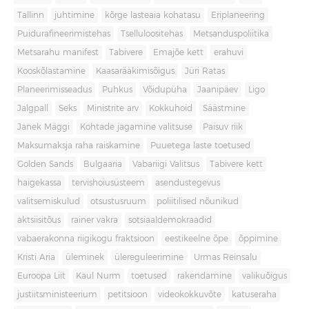
Tallinn
juhtimine
kõrge lasteaia kohatasu
Eriplaneering
Puidurafineerimistehas
Tselluloositehas
Metsanduspoliitika
Metsarahu manifest
Tabivere
Emajõe kett
erahuvi
Kooskõlastamine
Kaasarääkimisõigus
Jüri Ratas
Planeerimisseadus
Puhkus
Võidupüha
Jaanipäev
Ligo
Jalgpall
Seks
Ministrite arv
Kokkuhoid
Säästmine
Janek Mäggi
Kohtade jagamine valitsuse
Paisuv riik
Maksumaksja raha raiskamine
Puuetega laste toetused
Golden Sands
Bulgaaria
Vabariigi Valitsus
Tabivere kett
haigekassa
tervishoiusüsteem
asendustegevus
valitsemiskulud
otsustusruum
poliitilised nõunikud
aktsiisitõus
rainer vakra
sotsiaaldemokraadid
vabaerakonna riigikogu fraktsioon
eestikeelne õpe
õppimine
Kristi Aria
üleminek
ülereguleerimine
Urmas Reinsalu
Euroopa Liit
Kaul Nurm
toetused
rakendamine
valikuõigus
justiitsministeerium
petitsioon
videokokkuvõte
katuseraha