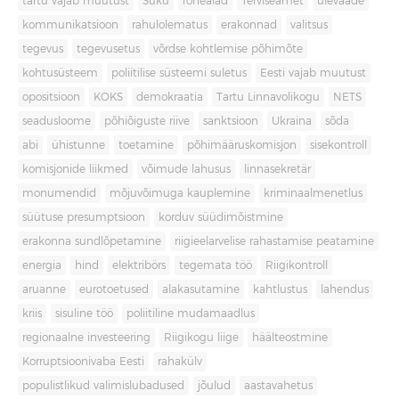
tartu vajab muutust
Süku
rohealad
Terviseamet
ülevaade
kommunikatsioon
rahulolematus
erakonnad
valitsus
tegevus
tegevusetus
võrdse kohtlemise põhimõte
kohtusüsteem
poliitilise süsteemi suletus
Eesti vajab muutust
opositsioon
KOKS
demokraatia
Tartu Linnavolikogu
NETS
seadusloome
põhiõiguste riive
sanktsioon
Ukraina
sõda
abi
ühistunne
toetamine
põhimääruskomisjon
sisekontroll
komisjonide liikmed
võimude lahusus
linnasekretär
monumendid
mõjuvõimuga kauplemine
kriminaalmenetlus
süütuse presumptsioon
korduv süüdimõistmine
erakonna sundlõpetamine
riigieelarvelise rahastamise peatamine
energia
hind
elektribörs
tegemata töö
Riigikontroll
aruanne
eurotoetused
alakasutamine
kahtlustus
lahendus
kriis
sisuline töö
poliitiline mudamaadlus
regionaalne investeering
Riigikogu liige
häälteostmine
Korruptsioonivaba Eesti
rahakülv
populistlikud valimislubadused
jõulud
aastavahetus