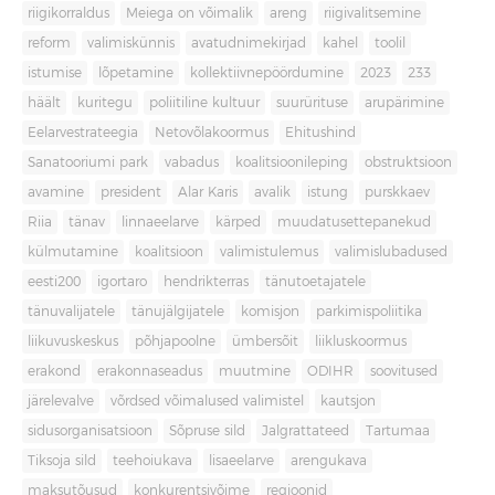
riigikorraldus
Meiega on võimalik
areng
riigivalitsemine
reform
valimiskünnis
avatudnimekirjad
kahel
toolil
istumise
lõpetamine
kollektiivnepöördumine
2023
233
häält
kuritegu
poliitiline kultuur
suurürituse
arupärimine
Eelarvestrateegia
Netovõlakoormus
Ehitushind
Sanatooriumi park
vabadus
koalitsioonileping
obstruktsioon
avamine
president
Alar Karis
avalik
istung
purskkaev
Riia
tänav
linnaeelarve
kärped
muudatusettepanekud
külmutamine
koalitsioon
valimistulemus
valimislubadused
eesti200
igortaro
hendrikterras
tänutoetajatele
tänuvalijatele
tänujälgijatele
komisjon
parkimispoliitika
liikuvuskeskus
põhjapoolne
ümbersõit
liikluskoormus
erakond
erakonnaseadus
muutmine
ODIHR
soovitused
järelevalve
võrdsed võimalused valimistel
kautsjon
sidusorganisatsioon
Sõpruse sild
Jalgrattateed
Tartumaa
Tiksoja sild
teehoiukava
lisaeelarve
arengukava
maksutõusud
konkurentsivõime
regioonid