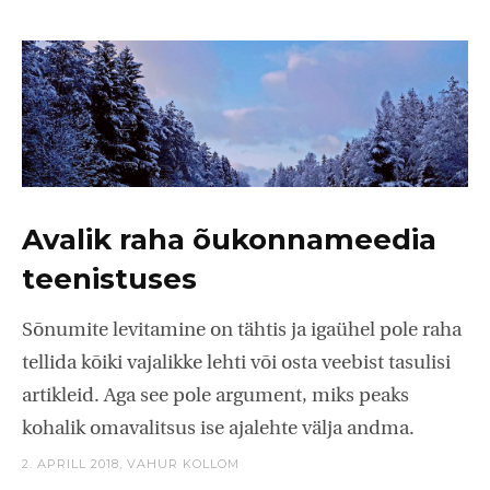
Avalik raha õukonnameedia
teenistuses
Sõnumite levitamine on tähtis ja igaühel pole raha
tellida kõiki vajalikke lehti või osta veebist tasulisi
artikleid. Aga see pole argument, miks peaks
kohalik omavalitsus ise ajalehte välja andma.
2. APRILL 2018,
VAHUR KOLLOM