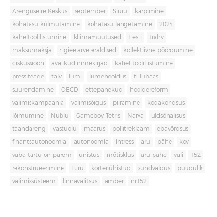
Arenguseire Keskus
september
Siuru
kärpimine
kohatasu külmutamine
kohatasu langetamine
2024
kaheltoolilistumine
kliimamuutused
Eesti
trahv
maksumaksja
riigieelarve eraldised
kollektiivne pöördumine
diskussioon
avalikud nimekirjad
kahel toolil istumine
pressiteade
talv
lumi
lumehooldus
tulubaas
suurendamine
OECD
ettepanekud
hooldereform
valimiskampaania
valimisõigus
piiramine
kodakondsus
lõimumine
Nublu
Gameboy Tetris
Narva
üldsõnalisus
taandareng
vastuolu
määrus
poliitreklaam
ebavõrdsus
finantsautonoomia
autonoomia
intress
aru
pähe
kov
vaba tartu on parem
unistus
mõtisklus
aru pähe
vali
152
rekonstrueerimine
Turu
korteriühistud
sundvaldus
puudulik
valimissüsteem
linnavalitsus
ämber
nr152