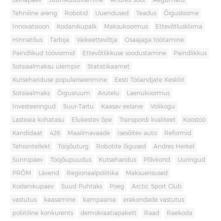
Leinapäev
Juuniküüditamine
Andres Sööt
Aegumatu
Tehniline areng
Robotid
Uuendused
Teadus
Õigusloome
Innovatsioon
Kodanikupalk
Maksukoormus
Ettevõtluskliima
Hinnatõus
Tarbija
Väikeettevõtja
Osaajaga töötamine
Paindlikud töövormid
Ettevõtlikkuse soodustamine
Paindlikkus
Sotsiaalmaksu ülempiir
Statistikaamet
Kutsehariduse populariseerimine
Eesti Tööandjate Keskliit
Sotsiaalmaks
Õigusruum
Arutelu
Laenukoormus
Investeeringud
Suur-Tartu
Kaasav eelarve
Volikogu
Lasteaia kohatasu
Elukestev õpe
Transpordi kvaliteet
Koostöö
Kandidaat
426
Maailmavaade
Isesõitev auto
Reformid
Tehisintellekt
Tööjõuturg
Robotite õigused
Andres Herkel
Sünnipäev
Tööjõupuudus
Kutseharidus
Põlvkond
Uuringud
PRÕM
Lävend
Regionaalpoliitika
Maksuerisused
Kodanikupäev
Suud Puhtaks
Poeg
Arctic Sport Club
vastutus
kaasamine
kampaania
erakondade vastutus
poliitiline konkurents
demokraatiapakett
Raad
Raekoda