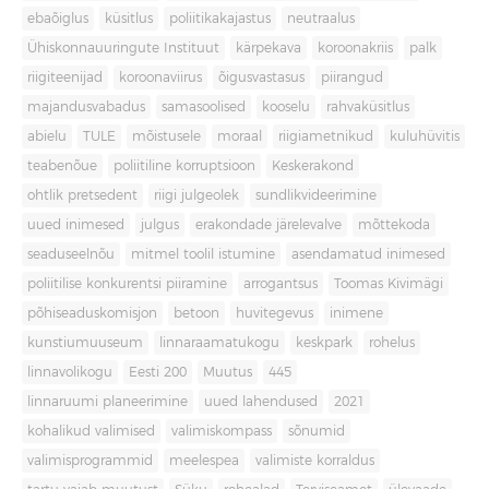
ebaõiglus
küsitlus
poliitikakajastus
neutraalus
Ühiskonnauuringute Instituut
kärpekava
koroonakriis
palk
riigiteenijad
koroonaviirus
õigusvastasus
piirangud
majandusvabadus
samasoolised
kooselu
rahvaküsitlus
abielu
TULE
mõistusele
moraal
riigiametnikud
kuluhüvitis
teabenõue
poliitiline korruptsioon
Keskerakond
ohtlik pretsedent
riigi julgeolek
sundlikvideerimine
uued inimesed
julgus
erakondade järelevalve
mõttekoda
seaduseelnõu
mitmel toolil istumine
asendamatud inimesed
poliitilise konkurentsi piiramine
arrogantsus
Toomas Kivimägi
põhiseaduskomisjon
betoon
huvitegevus
inimene
kunstiumuuseum
linnaraamatukogu
keskpark
rohelus
linnavolikogu
Eesti 200
Muutus
445
linnaruumi planeerimine
uued lahendused
2021
kohalikud valimised
valimiskompass
sõnumid
valimisprogrammid
meelespea
valimiste korraldus