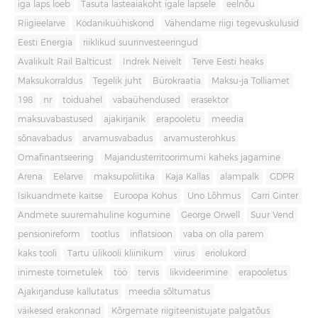
iga laps loeb
Tasuta lasteaiakoht igale lapsele
eelnõu
Riigieelarve
Kodanikuühiskond
Vähendame riigi tegevuskulusid
Eesti Energia
riiklikud suurinvesteeringud
Avalikult Rail Balticust
Indrek Neivelt
Terve Eesti heaks
Maksukorraldus
Tegelik juht
Bürokraatia
Maksu-ja Tolliamet
198
nr
toiduahel
vabaühendused
erasektor
maksuvabastused
ajakirjanik
erapooletu
meedia
sõnavabadus
arvamusvabadus
arvamusterohkus
Omafinantseering
Majandusterritoorimumi kaheks jagamine
Arena
Eelarve
maksupoliitika
Kaja Kallas
alampalk
GDPR
Isikuandmete kaitse
Euroopa Kohus
Uno Lõhmus
Carri Ginter
Andmete suuremahuline kogumine
George Orwell
Suur Vend
pensionireform
tootlus
inflatsioon
vaba on olla parem
kaks tooli
Tartu ülikooli kliinikum
viirus
eriolukord
inimeste toimetulek
töö
tervis
likvideerimine
erapooletus
Ajakirjanduse kallutatus
meedia sõltumatus
väikesed erakonnad
Kõrgemate riigiteenistujate palgatõus