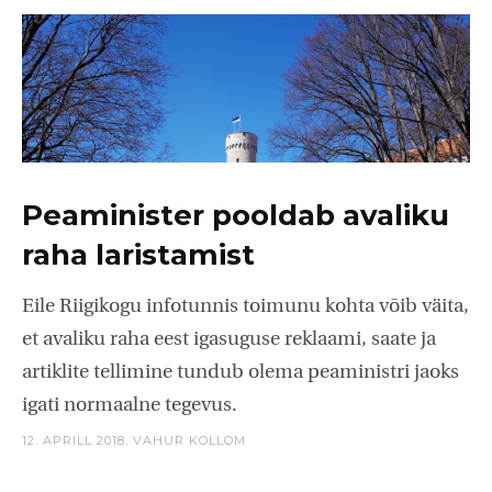
Peaminister pooldab avaliku
raha laristamist
Eile Riigikogu infotunnis toimunu kohta võib väita,
et avaliku raha eest igasuguse reklaami, saate ja
artiklite tellimine tundub olema peaministri jaoks
igati normaalne tegevus.
12. APRILL 2018,
VAHUR KOLLOM