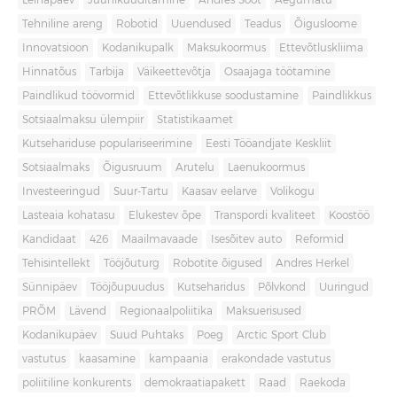
Leinapäev
Juuniküüditamine
Andres Sööt
Aegumatu
Tehniline areng
Robotid
Uuendused
Teadus
Õigusloome
Innovatsioon
Kodanikupalk
Maksukoormus
Ettevõtluskliima
Hinnatõus
Tarbija
Väikeettevõtja
Osaajaga töötamine
Paindlikud töövormid
Ettevõtlikkuse soodustamine
Paindlikkus
Sotsiaalmaksu ülempiir
Statistikaamet
Kutsehariduse populariseerimine
Eesti Tööandjate Keskliit
Sotsiaalmaks
Õigusruum
Arutelu
Laenukoormus
Investeeringud
Suur-Tartu
Kaasav eelarve
Volikogu
Lasteaia kohatasu
Elukestev õpe
Transpordi kvaliteet
Koostöö
Kandidaat
426
Maailmavaade
Isesõitev auto
Reformid
Tehisintellekt
Tööjõuturg
Robotite õigused
Andres Herkel
Sünnipäev
Tööjõupuudus
Kutseharidus
Põlvkond
Uuringud
PRÕM
Lävend
Regionaalpoliitika
Maksuerisused
Kodanikupäev
Suud Puhtaks
Poeg
Arctic Sport Club
vastutus
kaasamine
kampaania
erakondade vastutus
poliitiline konkurents
demokraatiapakett
Raad
Raekoda