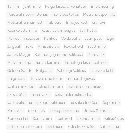
Tallinn
juhtimine
kõrge lasteaia kohatasu
Eriplaneering
Puidurafineerimistehas
Tselluloositehas
Metsanduspoliitika
Metsarahu manifest
Tabivere
Emajõe kett
erahuvi
Kooskõlastamine
Kaasarääkimisõigus
Jüri Ratas
Planeerimisseadus
Puhkus
Võidupüha
Jaanipäev
Ligo
Jalgpall
Seks
Ministrite arv
Kokkuhoid
Säästmine
Janek Mäggi
Kohtade jagamine valitsuse
Paisuv riik
Maksumaksja raha raiskamine
Puuetega laste toetused
Golden Sands
Bulgaaria
Vabariigi Valitsus
Tabivere kett
haigekassa
tervishoiusüsteem
asendustegevus
valitsemiskulud
otsustusruum
poliitilised nõunikud
aktsiisitõus
rainer vakra
sotsiaaldemokraadid
vabaerakonna riigikogu fraktsioon
eestikeelne õpe
õppimine
Kristi Aria
üleminek
ülereguleerimine
Urmas Reinsalu
Euroopa Liit
Kaul Nurm
toetused
rakendamine
valikuõigus
justiitsministeerium
petitsioon
videokokkuvõte
katuseraha