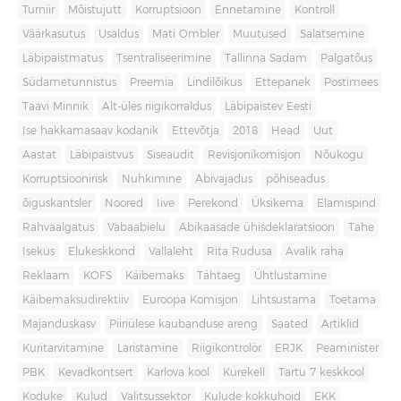
Turniir
Mõistujutt
Korruptsioon
Ennetamine
Kontroll
Väärkasutus
Usaldus
Mati Ombler
Muutused
Salatsemine
Läbipaistmatus
Tsentraliseerimine
Tallinna Sadam
Palgatõus
Südametunnistus
Preemia
Lindilõikus
Ettepanek
Postimees
Taavi Minnik
Alt-üles riigikorraldus
Läbipaistev Eesti
Ise hakkamasaav kodanik
Ettevõtja
2018
Head
Uut
Aastat
Läbipaistvus
Siseaudit
Revisjonikomisjon
Nõukogu
Korruptsioonirisk
Nuhkimine
Abivajadus
põhiseadus
õiguskantsler
Noored
Iive
Perekond
Üksikema
Elamispind
Rahvaalgatus
Vabaabielu
Abikaasade ühisdeklaratsioon
Tahe
Isekus
Elukeskkond
Vallaleht
Rita Rudusa
Avalik raha
Reklaam
KOFS
Käibemaks
Tähtaeg
Ühtlustamine
Käibemaksudirektiiv
Euroopa Komisjon
Lihtsustama
Toetama
Majanduskasv
Piiriülese kaubanduse areng
Saated
Artiklid
Kuritarvitamine
Laristamine
Riigikontrolör
ERJK
Peaminister
PBK
Kevadkontsert
Karlova kool
Kurekell
Tartu 7 keskkool
Koduke
Kulud
Valitsussektor
Kulude kokkuhoid
EKK