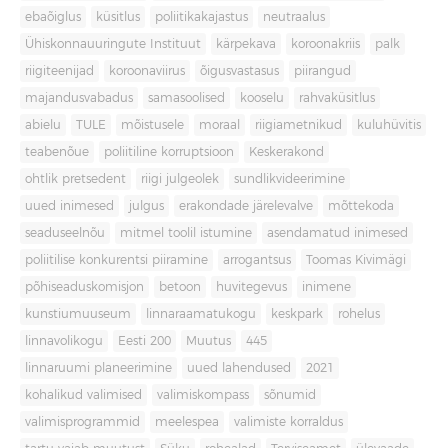
ebaõiglus
küsitlus
poliitikakajastus
neutraalus
Ühiskonnauuringute Instituut
kärpekava
koroonakriis
palk
riigiteenijad
koroonaviirus
õigusvastasus
piirangud
majandusvabadus
samasoolised
kooselu
rahvaküsitlus
abielu
TULE
mõistusele
moraal
riigiametnikud
kuluhüvitis
teabenõue
poliitiline korruptsioon
Keskerakond
ohtlik pretsedent
riigi julgeolek
sundlikvideerimine
uued inimesed
julgus
erakondade järelevalve
mõttekoda
seaduseelnõu
mitmel toolil istumine
asendamatud inimesed
poliitilise konkurentsi piiramine
arrogantsus
Toomas Kivimägi
põhiseaduskomisjon
betoon
huvitegevus
inimene
kunstiumuuseum
linnaraamatukogu
keskpark
rohelus
linnavolikogu
Eesti 200
Muutus
445
linnaruumi planeerimine
uued lahendused
2021
kohalikud valimised
valimiskompass
sõnumid
valimisprogrammid
meelespea
valimiste korraldus