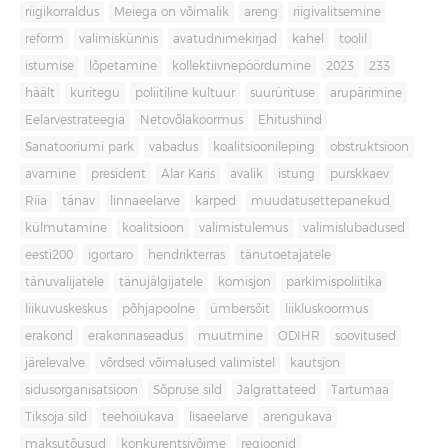
riigikorraldus
Meiega on võimalik
areng
riigivalitsemine
reform
valimiskünnis
avatudnimekirjad
kahel
toolil
istumise
lõpetamine
kollektiivnepöördumine
2023
233
häält
kuritegu
poliitiline kultuur
suurürituse
arupärimine
Eelarvestrateegia
Netovõlakoormus
Ehitushind
Sanatooriumi park
vabadus
koalitsioonileping
obstruktsioon
avamine
president
Alar Karis
avalik
istung
purskkaev
Riia
tänav
linnaeelarve
kärped
muudatusettepanekud
külmutamine
koalitsioon
valimistulemus
valimislubadused
eesti200
igortaro
hendrikterras
tänutoetajatele
tänuvalijatele
tänujälgijatele
komisjon
parkimispoliitika
liikuvuskeskus
põhjapoolne
ümbersõit
liikluskoormus
erakond
erakonnaseadus
muutmine
ODIHR
soovitused
järelevalve
võrdsed võimalused valimistel
kautsjon
sidusorganisatsioon
Sõpruse sild
Jalgrattateed
Tartumaa
Tiksoja sild
teehoiukava
lisaeelarve
arengukava
maksutõusud
konkurentsivõime
regioonid