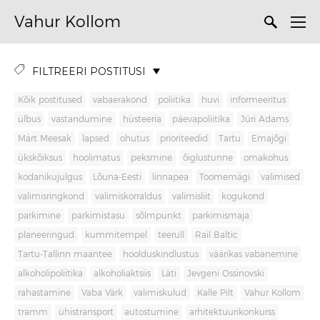
Vahur Kollom
FILTREERI POSTITUSI
Kõik postitused
vabaerakond
poliitika
huvi
informeeritus
ülbus
vastandumine
hüsteeria
päevapoliitika
Jüri Adams
Märt Meesak
lapsed
ohutus
prioriteedid
Tartu
Emajõgi
ükskõiksus
hoolimatus
peksmine
õiglustunne
omakohus
kodanikujulgus
Lõuna-Eesti
linnapea
Toomemägi
valimised
valimisringkond
valimiskorraldus
valimisliit
kogukond
parkimine
parkimistasu
sõlmpunkt
parkimismaja
planeeringud
kummitempel
teerull
Rail Baltic
Tartu-Tallinn maantee
hoolduskindlustus
väärikas vabanemine
alkoholipoliitika
alkoholiaktsiis
Läti
Jevgeni Ossinovski
rahastamine
Vaba Värk
valimiskulud
Kalle Pilt
Vahur Kollom
tramm
ühistransport
autostumine
arhitektuurikonkurss