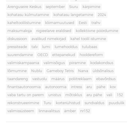
Arenguseire Keskus
september
Siuru
kärpimine
kohatasu külmutamine
kohatasu langetamine
2024
kaheltoolilistumine
kliimamuutused
Eesti
trahv
maksumaksja
riigieelarve eraldised
kollektiivne pöördumine
diskussioon
avalikud nimekirjad
kahel toolil istumine
pressiteade
talv
lumi
lumehooldus
tulubaas
suurendamine
OECD
ettepanekud
hooldereform
valimiskampaania
valimisõigus
piiramine
kodakondsus
lõimumine
Nublu
Gameboy Tetris
Narva
üldsõnalisus
taandareng
vastuolu
määrus
poliitreklaam
ebavõrdsus
finantsautonoomia
autonoomia
intress
aru
pähe
kov
vaba tartu on parem
unistus
mõtisklus
aru pähe
vali
152
rekonstrueerimine
Turu
korteriühistud
sundvaldus
puudulik
valimissüsteem
linnavalitsus
ämber
nr152