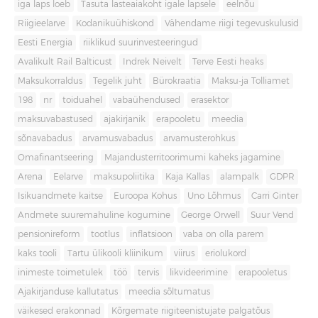
iga laps loeb
Tasuta lasteaiakoht igale lapsele
eelnõu
Riigieelarve
Kodanikuühiskond
Vähendame riigi tegevuskulusid
Eesti Energia
riiklikud suurinvesteeringud
Avalikult Rail Balticust
Indrek Neivelt
Terve Eesti heaks
Maksukorraldus
Tegelik juht
Bürokraatia
Maksu-ja Tolliamet
198
nr
toiduahel
vabaühendused
erasektor
maksuvabastused
ajakirjanik
erapooletu
meedia
sõnavabadus
arvamusvabadus
arvamusterohkus
Omafinantseering
Majandusterritoorimumi kaheks jagamine
Arena
Eelarve
maksupoliitika
Kaja Kallas
alampalk
GDPR
Isikuandmete kaitse
Euroopa Kohus
Uno Lõhmus
Carri Ginter
Andmete suuremahuline kogumine
George Orwell
Suur Vend
pensionireform
tootlus
inflatsioon
vaba on olla parem
kaks tooli
Tartu ülikooli kliinikum
viirus
eriolukord
inimeste toimetulek
töö
tervis
likvideerimine
erapooletus
Ajakirjanduse kallutatus
meedia sõltumatus
väikesed erakonnad
Kõrgemate riigiteenistujate palgatõus