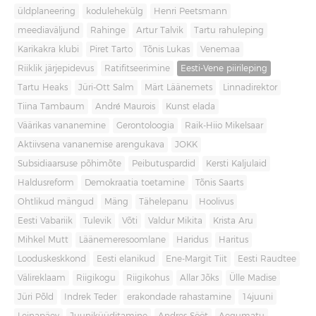
üldplaneering
kodulehekülg
Henri Peetsmann
meediaväljund
Rahinge
Artur Talvik
Tartu rahuleping
Karikakra klubi
Piret Tarto
Tõnis Lukas
Venemaa
Riiklik järjepidevus
Ratifitseerimine
Eesti-Vene piirileping
Tartu Heaks
Jüri-Ott Salm
Märt Läänemets
Linnadirektor
Tiina Tambaum
André Maurois
Kunst elada
Väärikas vananemine
Gerontoloogia
Raik-Hiio Mikelsaar
Aktiivsena vananemise arengukava
JOKK
Subsidiaarsuse põhimõte
Peibutuspardid
Kersti Kaljulaid
Haldusreform
Demokraatia toetamine
Tõnis Saarts
Ohtlikud mängud
Mäng
Tähelepanu
Hoolivus
Eesti Vabariik
Tulevik
Võti
Valdur Mikita
Krista Aru
Mihkel Mutt
Läänemeresoomlane
Haridus
Haritus
Looduskeskkond
Eesti elanikud
Ene-Margit Tiit
Eesti Raudtee
Välireklaam
Riigikogu
Riigikohus
Allar Jõks
Ülle Madise
Jüri Põld
Indrek Teder
erakondade rahastamine
14juuni