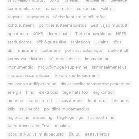
tartu vajab muutust
Süku
rohealad
Terviseamet
ülevaade
kommunikatsioon
rahulolematus
erakonnad
valitsus
tegevus
tegevusetus
võrdse kohtlemise põhimõte
kohtusüsteem
poliitilise süsteemi suletus
Eesti vajab muutust
opositsioon
KOKS
demokraatia
Tartu Linnavolikogu
NETS
seadusloome
põhiõiguste riive
sanktsioon
Ukraina
sõda
abi
ühistunne
toetamine
põhimääruskomisjon
sisekontroll
komisjonide liikmed
võimude lahusus
linnasekretär
monumendid
mõjuvõimuga kauplemine
kriminaalmenetlus
süütuse presumptsioon
korduv süüdimõistmine
erakonna sundlõpetamine
riigieelarvelise rahastamise peatamine
energia
hind
elektribörs
tegemata töö
Riigikontroll
aruanne
eurotoetused
alakasutamine
kahtlustus
lahendus
kriis
sisuline töö
poliitiline mudamaadlus
regionaalne investeering
Riigikogu liige
häälteostmine
Korruptsioonivaba Eesti
rahakülv
populistlikud valimislubadused
jõulud
aastavahetus