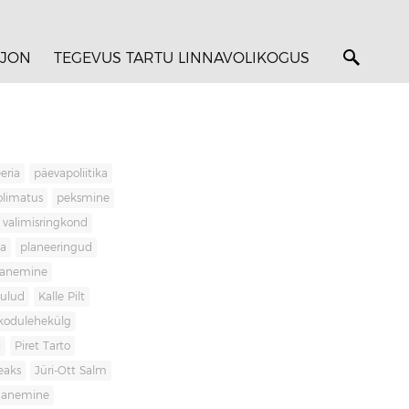
JON
TEGEVUS TARTU LINNAVOLIKOGUS
eria
päevapoliitika
olimatus
peksmine
valimisringkond
ja
planeeringud
banemine
kulud
Kalle Pilt
kodulehekülg
i
Piret Tarto
eaks
Jüri-Ott Salm
ananemine