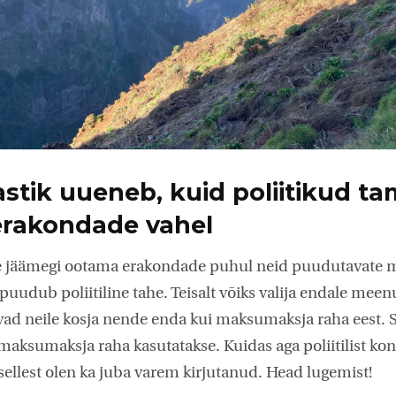
astik uueneb, kuid poliitikud 
erakondade vahel
e jäämegi ootama erakondade puhul neid puudutavate 
puudub poliitiline tahe. Teisalt võiks valija endale meen
ad neile kosja nende enda kui maksumaksja raha eest. S
 maksumaksja raha kasutatakse. Kuidas aga poliitilist ko
ellest olen ka juba varem kirjutanud. Head lugemist!