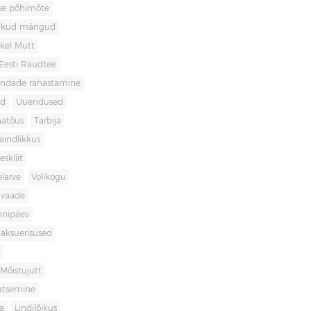
use põhimõte
likud mängud
kel Mutt
Eesti Raudtee
ondade rahastamine
id
Uuendused
natõus
Tarbija
aindlikkus
skliit
larve
Volikogu
avaade
nnipäev
aksuerisused
Mõistujutt
atsemine
a
Lindilõikus