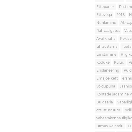
Ettepanek
Postim
Ettevõtja
2018
H
Nuhkimine
Abivaj
Rahvaalgatus
Vaba
Avalik raha
Rekla
Lihtsustama
Toet
Laristamine
Riigik
Koduke
Kulud
V
Eriplaneering
Puid
Emajõe kett
erahu
Võidupüha
Jaanip
Kohtade jagamine va
Bulgaaria
Vabariigi
otsustusruum
poli
vabaerakonna riigiko
Urmas Reinsalu
Eu