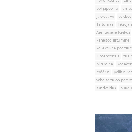
hendrikterras
tänu
põhjapoolne
ümbe
järelevalve
võrdsed
Tartumaa
Tiksoja s
Arenguseire Keskus
kaheltoolilistumine
kollektiivne pöördu
lumehooldus
tulu
piiramine
kodakon
määrus
poliitrekl
vaba tartu on pare
sundvaldus
puudul