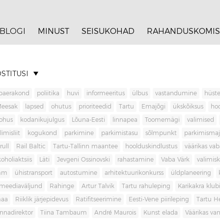
BLOGI
MINUST
SEISUKOHAD
RAHANDUSKOMIS
STITUSI
baerakond
poliitika
huvi
informeeritus
ülbus
vastandumine
hüste
Meesak
lapsed
ohutus
prioriteedid
Tartu
Emajõgi
ükskõiksus
ho
ohus
kodanikujulgus
Lõuna-Eesti
linnapea
Toomemägi
valimised
limisliit
kogukond
parkimine
parkimistasu
sõlmpunkt
parkimisma
rull
Rail Baltic
Tartu-Tallinn maantee
hoolduskindlustus
väärikas va
koholiaktsiis
Läti
Jevgeni Ossinovski
rahastamine
Vaba Värk
valimis
mm
ühistransport
autostumine
arhitektuurikonkurss
üldplaneering
meediaväljund
Rahinge
Artur Talvik
Tartu rahuleping
Karikakra klub
aa
Riiklik järjepidevus
Ratifitseerimine
Eesti-Vene piirileping
Tartu H
innadirektor
Tiina Tambaum
André Maurois
Kunst elada
Väärikas v