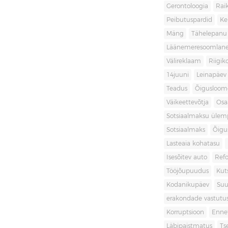
Gerontoloogia
Raik
Peibutuspardid
Ke
Mäng
Tähelepanu
Läänemeresoomlan
Välireklaam
Riigik
14juuni
Leinapäev
Teadus
Õigusloom
Väikeettevõtja
Osa
Sotsiaalmaksu ülemp
Sotsiaalmaks
Õigu
Lasteaia kohatasu
Isesõitev auto
Ref
Tööjõupuudus
Kut
Kodanikupäev
Suu
erakondade vastutu
Korruptsioon
Enne
Läbipaistmatus
Ts