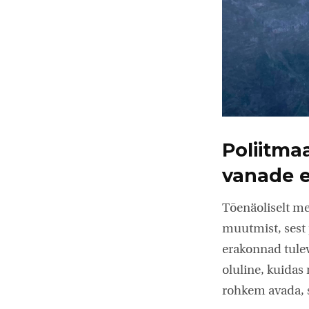
Poliitma
vanade 
Tõenäoliselt m
muutmist, sest 
erakonnad tulev
oluline, kuidas
rohkem avada, s