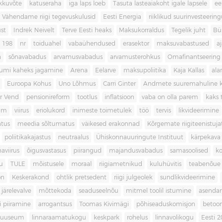
kkuvõte
katuseraha
iga laps loeb
Tasuta lasteaiakoht igale lapsele
ee
Vähendame riigi tegevuskulusid
Eesti Energia
riiklikud suurinvesteerin
ust
Indrek Neivelt
Terve Eesti heaks
Maksukorraldus
Tegelik juht
Bü
198
nr
toiduahel
vabaühendused
erasektor
maksuvabastused
aj
a
sõnavabadus
arvamusvabadus
arvamusterohkus
Omafinantseering
mumi kaheks jagamine
Arena
Eelarve
maksupoliitika
Kaja Kallas
ala
Euroopa Kohus
Uno Lõhmus
Carri Ginter
Andmete suuremahuline 
r Vend
pensionireform
tootlus
inflatsioon
vaba on olla parem
kaks t
kum
viirus
eriolukord
inimeste toimetulek
töö
tervis
likvideerimine
atus
meedia sõltumatus
väikesed erakonnad
Kõrgemate riigiteenistuja
poliitikakajastus
neutraalus
Ühiskonnauuringute Instituut
kärpekava
aviirus
õigusvastasus
piirangud
majandusvabadus
samasoolised
ko
u
TULE
mõistusele
moraal
riigiametnikud
kuluhüvitis
teabenõue
on
Keskerakond
ohtlik pretsedent
riigi julgeolek
sundlikvideerimine
järelevalve
mõttekoda
seaduseelnõu
mitmel toolil istumine
asenda
si piiramine
arrogantsus
Toomas Kivimägi
põhiseaduskomisjon
betoo
muuseum
linnaraamatukogu
keskpark
rohelus
linnavolikogu
Eesti 2