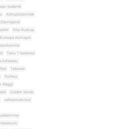
saav kodanik
u
Korruptsioonirisk
Elamispind
laleht
Rita Rudusa
Euroopa Komisjon
itarvitamine
ll
Tartu 7 keskkool
ia kohatasu
fest
Tabivere
s
Puhkus
k Mäggi
used
Golden Sands
valitsemiskulud
guleerimine
inisteerium