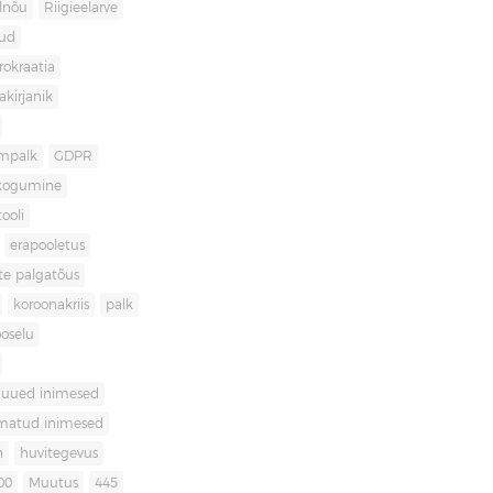
lnõu
Riigieelarve
gud
rokraatia
akirjanik
mpalk
GDPR
kogumine
ooli
erapooletus
te palgatõus
koroonakriis
palk
oselu
uued inimesed
matud inimesed
n
huvitegevus
00
Muutus
445