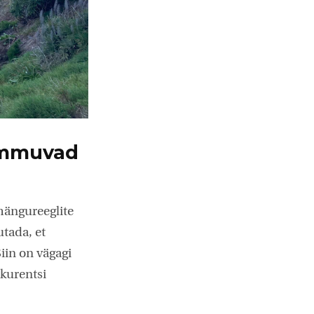
tammuvad
mängureeglite
utada, et
iin on vägagi
nkurentsi