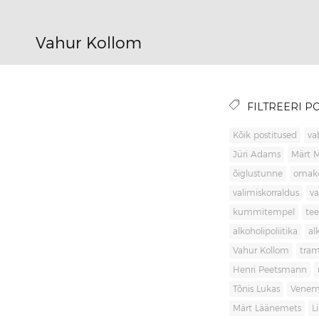
Vahur Kollom
FILTREERI PO
Kõik postitused
va
Jüri Adams
Märt 
õiglustunne
omak
valimiskorraldus
va
kummitempel
tee
alkoholipoliitika
al
Vahur Kollom
tra
Henri Peetsmann
Tõnis Lukas
Venem
Märt Läänemets
L