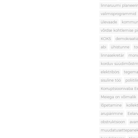
linnaruumi planeer
valimisprogrammid
ülevaade
kommuni
võrdse kohtlemise 
KOKS
demokraati
abi
ühistunne
t
linnasekretär
mon
korduv süüdimõistm
elektribörs
tegema
sisuline töö
poliit
Korruptsioonivaba Ee
Meiega on võimalik
lõpetamine
kollek
arupärimine
Eelar
obstruktsioon
ava
muudatusettepane