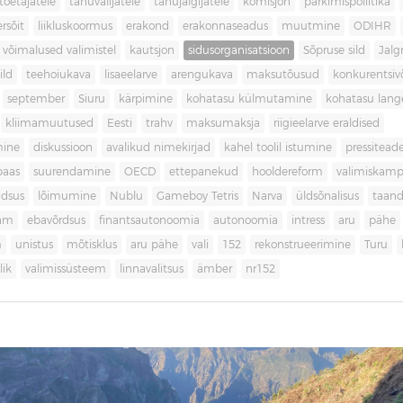
toetajatele
tänuvalijatele
tänujälgijatele
komisjon
parkimispoliitika
rsõit
liikluskoormus
erakond
erakonnaseadus
muutmine
ODIHR
 võimalused valimistel
kautsjon
sidusorganisatsioon
Sõpruse sild
Jalg
ild
teehoiukava
lisaeelarve
arengukava
maksutõusud
konkurentsi
september
Siuru
kärpimine
kohatasu külmutamine
kohatasu lan
kliimamuutused
Eesti
trahv
maksumaksja
riigieelarve eraldised
mine
diskussioon
avalikud nimekirjad
kahel toolil istumine
pressitead
baas
suurendamine
OECD
ettepanekud
hooldereform
valimiskamp
dsus
lõimumine
Nublu
Gameboy Tetris
Narva
üldsõnalisus
taan
aam
ebavõrdsus
finantsautonoomia
autonoomia
intress
aru
pähe
m
unistus
mõtisklus
aru pähe
vali
152
rekonstrueerimine
Turu
ik
valimissüsteem
linnavalitsus
ämber
nr152