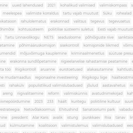
imine
uued lahendused
2021
kohalikud valimised
valimiskompass
meelespea
valimiste korraldus
tartu vajab muutust
Süku
rohealad
katsioon
rahulolematus
erakonnad
valitsus
tegevus
tegevusetus
põhimõte
kohtusüsteem
poliitilise süsteemi suletus
Eesti vajab muutust
a
Tartu Linnavolikogu
NETS
seadusloome
põhiõiguste riive
sanktsio
oetamine
põhimääruskomisjon
sisekontroll
komisjonide liikmed
võim
umendid
mõjuvõimuga kauplemine
kriminaalmenetlus
süütuse pres
ine
erakonna sundlõpetamine
riigieelarvelise rahastamise peatamine
ta töö
Riigikontroll
aruanne
eurotoetused
alakasutamine
kahtlust
iline mudamaadlus
regionaalne investeering
Riigikogu liige
häälteostmi
sti
rahakülv
populistlikud valimislubadused
jõulud
aastavahetus
ri
areng
riigivalitsemine
reform
valimiskünnis
avatudnimekirjad
kah
tiivnepöördumine
2023
233
häält
kuritegu
poliitiline kultuur
suur
vestrateegia
Netovõlakoormus
Ehitushind
Sanatooriumi park
vabadu
mine
president
Alar Karis
avalik
istung
purskkaev
Riia
tänav
l
kud
külmutamine
koalitsioon
valimistulemus
valimislubadused
ees