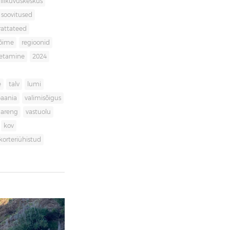
liikuvuskeskus
soovitused
rattateed
võime
regioonid
getamine
2024
e
talv
lumi
aania
valimisõigus
dareng
vastuolu
kov
korteriühistud