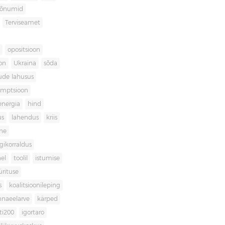
sõnumid
Terviseamet
opositsioon
on
Ukraina
sõda
ude lahusus
umptsioon
energia
hind
us
lahendus
kriis
ne
igikorraldus
el
toolil
istumise
ürituse
s
koalitsioonileping
innaeelarve
kärped
ti200
igortaro