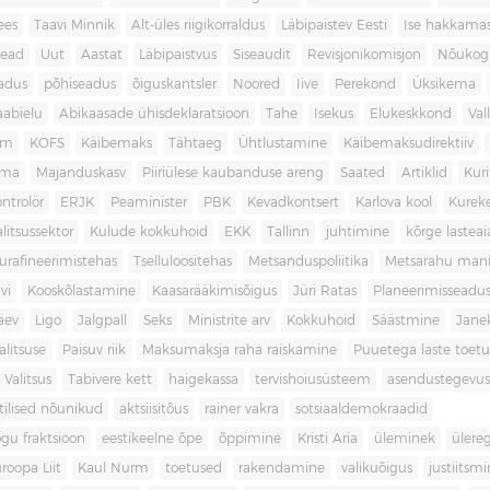
ees
Taavi Minnik
Alt-üles riigikorraldus
Läbipaistev Eesti
Ise hakkama
ead
Uut
Aastat
Läbipaistvus
Siseaudit
Revisjonikomisjon
Nõukog
adus
põhiseadus
õiguskantsler
Noored
Iive
Perekond
Üksikema
abielu
Abikaasade ühisdeklaratsioon
Tahe
Isekus
Elukeskkond
Val
am
KOFS
Käibemaks
Tähtaeg
Ühtlustamine
Käibemaksudirektiiv
ama
Majanduskasv
Piiriülese kaubanduse areng
Saated
Artiklid
Kur
ontrolör
ERJK
Peaminister
PBK
Kevadkontsert
Karlova kool
Kureke
alitsussektor
Kulude kokkuhoid
EKK
Tallinn
juhtimine
kõrge lastea
urafineerimistehas
Tselluloositehas
Metsanduspoliitika
Metsarahu mani
vi
Kooskõlastamine
Kaasarääkimisõigus
Jüri Ratas
Planeerimisseadu
äev
Ligo
Jalgpall
Seks
Ministrite arv
Kokkuhoid
Säästmine
Jane
litsuse
Paisuv riik
Maksumaksja raha raiskamine
Puuetega laste toet
 Valitsus
Tabivere kett
haigekassa
tervishoiusüsteem
asendustegevus
itilised nõunikud
aktsiisitõus
rainer vakra
sotsiaaldemokraadid
gu fraktsioon
eestikeelne õpe
õppimine
Kristi Aria
üleminek
ülere
roopa Liit
Kaul Nurm
toetused
rakendamine
valikuõigus
justiitsm