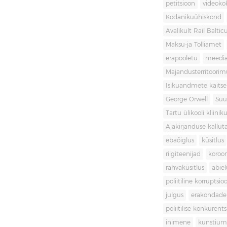
petitsioon
videoko
Kodanikuühiskond
Avalikult Rail Baltic
Maksu-ja Tolliamet
erapooletu
meedi
Majandusterritoori
Isikuandmete kaitse
George Orwell
Suu
Tartu ülikooli kliini
Ajakirjanduse kallut
ebaõiglus
küsitlus
riigiteenijad
koroon
rahvaküsitlus
abiel
poliitiline korruptsio
julgus
erakondade 
poliitilise konkurent
inimene
kunstiu