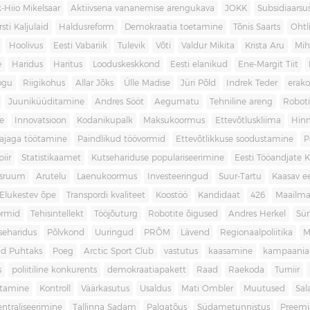
-Hiio Mikelsaar
Aktiivsena vananemise arengukava
JOKK
Subsidiaars
rsti Kaljulaid
Haldusreform
Demokraatia toetamine
Tõnis Saarts
Oht
Hoolivus
Eesti Vabariik
Tulevik
Võti
Valdur Mikita
Krista Aru
Mih
e
Haridus
Haritus
Looduskeskkond
Eesti elanikud
Ene-Margit Tiit
ogu
Riigikohus
Allar Jõks
Ülle Madise
Jüri Põld
Indrek Teder
erak
Juuniküüditamine
Andres Sööt
Aegumatu
Tehniline areng
Robot
e
Innovatsioon
Kodanikupalk
Maksukoormus
Ettevõtluskliima
Hin
ajaga töötamine
Paindlikud töövormid
Ettevõtlikkuse soodustamine
P
iir
Statistikaamet
Kutsehariduse populariseerimine
Eesti Tööandjate Ke
sruum
Arutelu
Laenukoormus
Investeeringud
Suur-Tartu
Kaasav ee
Elukestev õpe
Transpordi kvaliteet
Koostöö
Kandidaat
426
Maailm
ormid
Tehisintellekt
Tööjõuturg
Robotite õigused
Andres Herkel
Sü
seharidus
Põlvkond
Uuringud
PRÕM
Lävend
Regionaalpoliitika
M
d Puhtaks
Poeg
Arctic Sport Club
vastutus
kaasamine
kampaania
s
poliitiline konkurents
demokraatiapakett
Raad
Raekoda
Turniir
tamine
Kontroll
Väärkasutus
Usaldus
Mati Ombler
Muutused
Sal
entraliseerimine
Tallinna Sadam
Palgatõus
Südametunnistus
Preemi