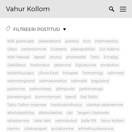
Vahur Kollom
FILTREERI POSTITUSI
Kõik postitused
vabaerakond
poliitika
huvi
informeeritus
ülbus
vastandumine
hüsteeria
päevapoliitika
Jüri Adams
Märt Meesak
lapsed
ohutus
prioriteedid
Tartu
Emajõgi
ükskõiksus
hoolimatus
peksmine
õiglustunne
omakohus
kodanikujulgus
Lõuna-Eesti
linnapea
Toomemägi
valimised
valimisringkond
valimiskorraldus
valimisliit
kogukond
parkimine
parkimistasu
sõlmpunkt
parkimismaja
planeeringud
kummitempel
teerull
Rail Baltic
Tartu-Tallinn maantee
hoolduskindlustus
väärikas vabanemine
alkoholipoliitika
alkoholiaktsiis
Läti
Jevgeni Ossinovski
rahastamine
Vaba Värk
valimiskulud
Kalle Pilt
Vahur Kollom
tramm
ühistransport
autostumine
arhitektuurikonkurss