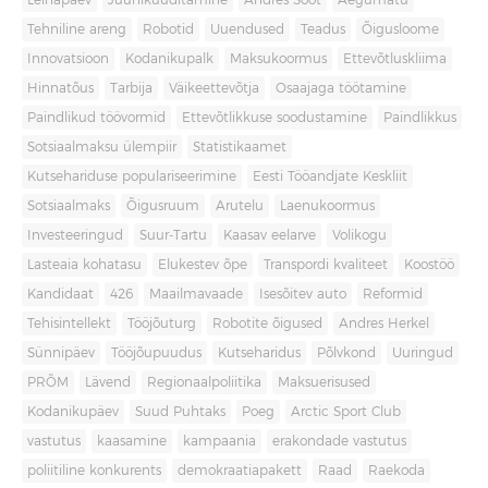
Leinapäev
Juuniküüditamine
Andres Sööt
Aegumatu
Tehniline areng
Robotid
Uuendused
Teadus
Õigusloome
Innovatsioon
Kodanikupalk
Maksukoormus
Ettevõtluskliima
Hinnatõus
Tarbija
Väikeettevõtja
Osaajaga töötamine
Paindlikud töövormid
Ettevõtlikkuse soodustamine
Paindlikkus
Sotsiaalmaksu ülempiir
Statistikaamet
Kutsehariduse populariseerimine
Eesti Tööandjate Keskliit
Sotsiaalmaks
Õigusruum
Arutelu
Laenukoormus
Investeeringud
Suur-Tartu
Kaasav eelarve
Volikogu
Lasteaia kohatasu
Elukestev õpe
Transpordi kvaliteet
Koostöö
Kandidaat
426
Maailmavaade
Isesõitev auto
Reformid
Tehisintellekt
Tööjõuturg
Robotite õigused
Andres Herkel
Sünnipäev
Tööjõupuudus
Kutseharidus
Põlvkond
Uuringud
PRÕM
Lävend
Regionaalpoliitika
Maksuerisused
Kodanikupäev
Suud Puhtaks
Poeg
Arctic Sport Club
vastutus
kaasamine
kampaania
erakondade vastutus
poliitiline konkurents
demokraatiapakett
Raad
Raekoda