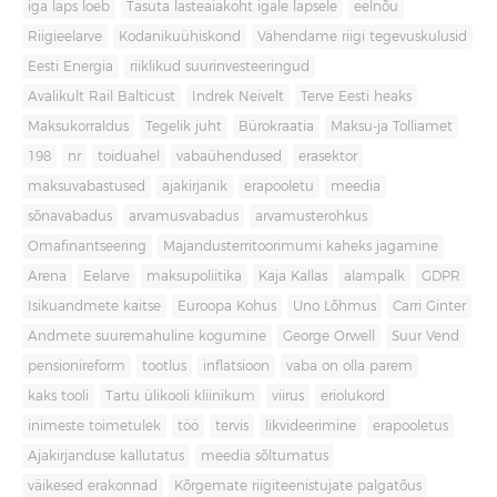
iga laps loeb
Tasuta lasteaiakoht igale lapsele
eelnõu
Riigieelarve
Kodanikuühiskond
Vähendame riigi tegevuskulusid
Eesti Energia
riiklikud suurinvesteeringud
Avalikult Rail Balticust
Indrek Neivelt
Terve Eesti heaks
Maksukorraldus
Tegelik juht
Bürokraatia
Maksu-ja Tolliamet
198
nr
toiduahel
vabaühendused
erasektor
maksuvabastused
ajakirjanik
erapooletu
meedia
sõnavabadus
arvamusvabadus
arvamusterohkus
Omafinantseering
Majandusterritoorimumi kaheks jagamine
Arena
Eelarve
maksupoliitika
Kaja Kallas
alampalk
GDPR
Isikuandmete kaitse
Euroopa Kohus
Uno Lõhmus
Carri Ginter
Andmete suuremahuline kogumine
George Orwell
Suur Vend
pensionireform
tootlus
inflatsioon
vaba on olla parem
kaks tooli
Tartu ülikooli kliinikum
viirus
eriolukord
inimeste toimetulek
töö
tervis
likvideerimine
erapooletus
Ajakirjanduse kallutatus
meedia sõltumatus
väikesed erakonnad
Kõrgemate riigiteenistujate palgatõus