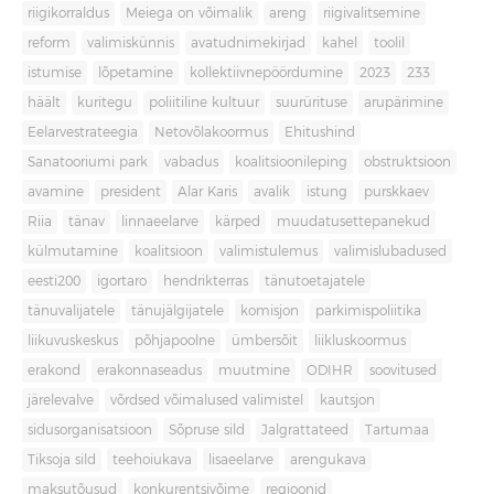
riigikorraldus
Meiega on võimalik
areng
riigivalitsemine
reform
valimiskünnis
avatudnimekirjad
kahel
toolil
istumise
lõpetamine
kollektiivnepöördumine
2023
233
häält
kuritegu
poliitiline kultuur
suurürituse
arupärimine
Eelarvestrateegia
Netovõlakoormus
Ehitushind
Sanatooriumi park
vabadus
koalitsioonileping
obstruktsioon
avamine
president
Alar Karis
avalik
istung
purskkaev
Riia
tänav
linnaeelarve
kärped
muudatusettepanekud
külmutamine
koalitsioon
valimistulemus
valimislubadused
eesti200
igortaro
hendrikterras
tänutoetajatele
tänuvalijatele
tänujälgijatele
komisjon
parkimispoliitika
liikuvuskeskus
põhjapoolne
ümbersõit
liikluskoormus
erakond
erakonnaseadus
muutmine
ODIHR
soovitused
järelevalve
võrdsed võimalused valimistel
kautsjon
sidusorganisatsioon
Sõpruse sild
Jalgrattateed
Tartumaa
Tiksoja sild
teehoiukava
lisaeelarve
arengukava
maksutõusud
konkurentsivõime
regioonid