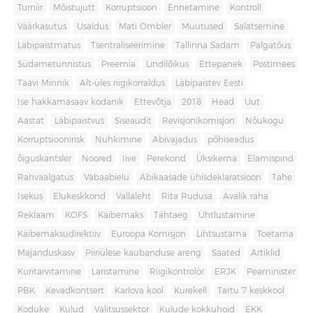
Turniir
Mõistujutt
Korruptsioon
Ennetamine
Kontroll
Väärkasutus
Usaldus
Mati Ombler
Muutused
Salatsemine
Läbipaistmatus
Tsentraliseerimine
Tallinna Sadam
Palgatõus
Südametunnistus
Preemia
Lindilõikus
Ettepanek
Postimees
Taavi Minnik
Alt-üles riigikorraldus
Läbipaistev Eesti
Ise hakkamasaav kodanik
Ettevõtja
2018
Head
Uut
Aastat
Läbipaistvus
Siseaudit
Revisjonikomisjon
Nõukogu
Korruptsioonirisk
Nuhkimine
Abivajadus
põhiseadus
õiguskantsler
Noored
Iive
Perekond
Üksikema
Elamispind
Rahvaalgatus
Vabaabielu
Abikaasade ühisdeklaratsioon
Tahe
Isekus
Elukeskkond
Vallaleht
Rita Rudusa
Avalik raha
Reklaam
KOFS
Käibemaks
Tähtaeg
Ühtlustamine
Käibemaksudirektiiv
Euroopa Komisjon
Lihtsustama
Toetama
Majanduskasv
Piiriülese kaubanduse areng
Saated
Artiklid
Kuritarvitamine
Laristamine
Riigikontrolör
ERJK
Peaminister
PBK
Kevadkontsert
Karlova kool
Kurekell
Tartu 7 keskkool
Koduke
Kulud
Valitsussektor
Kulude kokkuhoid
EKK