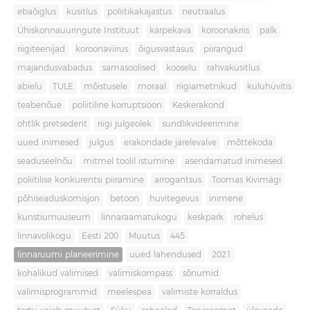
ebaõiglus
küsitlus
poliitikakajastus
neutraalus
Ühiskonnauuringute Instituut
kärpekava
koroonakriis
palk
riigiteenijad
koroonaviirus
õigusvastasus
piirangud
majandusvabadus
samasoolised
kooselu
rahvaküsitlus
abielu
TULE
mõistusele
moraal
riigiametnikud
kuluhüvitis
teabenõue
poliitiline korruptsioon
Keskerakond
ohtlik pretsedent
riigi julgeolek
sundlikvideerimine
uued inimesed
julgus
erakondade järelevalve
mõttekoda
seaduseelnõu
mitmel toolil istumine
asendamatud inimesed
poliitilise konkurentsi piiramine
arrogantsus
Toomas Kivimägi
põhiseaduskomisjon
betoon
huvitegevus
inimene
kunstiumuuseum
linnaraamatukogu
keskpark
rohelus
linnavolikogu
Eesti 200
Muutus
445
linnaruumi planeerimine
uued lahendused
2021
kohalikud valimised
valimiskompass
sõnumid
valimisprogrammid
meelespea
valimiste korraldus