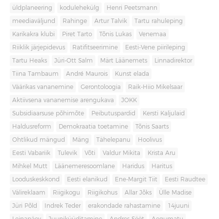
üldplaneering
kodulehekülg
Henri Peetsmann
meediaväljund
Rahinge
Artur Talvik
Tartu rahuleping
Karikakra klubi
Piret Tarto
Tõnis Lukas
Venemaa
Riiklik järjepidevus
Ratifitseerimine
Eesti-Vene piirileping
Tartu Heaks
Jüri-Ott Salm
Märt Läänemets
Linnadirektor
Tiina Tambaum
André Maurois
Kunst elada
Väärikas vananemine
Gerontoloogia
Raik-Hiio Mikelsaar
Aktiivsena vananemise arengukava
JOKK
Subsidiaarsuse põhimõte
Peibutuspardid
Kersti Kaljulaid
Haldusreform
Demokraatia toetamine
Tõnis Saarts
Ohtlikud mängud
Mäng
Tähelepanu
Hoolivus
Eesti Vabariik
Tulevik
Võti
Valdur Mikita
Krista Aru
Mihkel Mutt
Läänemeresoomlane
Haridus
Haritus
Looduskeskkond
Eesti elanikud
Ene-Margit Tiit
Eesti Raudtee
Välireklaam
Riigikogu
Riigikohus
Allar Jõks
Ülle Madise
Jüri Põld
Indrek Teder
erakondade rahastamine
14juuni