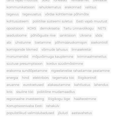
tartu vajab muutust
Süku
rohealad
Terviseamet
ülevaade
kommunikatsioon
rahulolematus
erakonnad
valitsus
tegevus
tegevusetus
võrdse kohtlemise põhimõte
kohtusüsteem
poliitilise süsteemi suletus
Eesti vajab muutust
opositsioon
KOKS
demokraatia
Tartu Linnavolikogu
NETS
seadusloome
põhiõiguste riive
sanktsioon
Ukraina
sõda
abi
ühistunne
toetamine
põhimääruskomisjon
sisekontroll
komisjonide liikmed
võimude lahusus
linnasekretär
monumendid
mõjuvõimuga kauplemine
kriminaalmenetlus
süütuse presumptsioon
korduv süüdimõistmine
erakonna sundlõpetamine
riigieelarvelise rahastamise peatamine
energia
hind
elektribörs
tegemata töö
Riigikontroll
aruanne
eurotoetused
alakasutamine
kahtlustus
lahendus
kriis
sisuline töö
poliitiline mudamaadlus
regionaalne investeering
Riigikogu liige
häälteostmine
Korruptsioonivaba Eesti
rahakülv
populistlikud valimislubadused
jõulud
aastavahetus