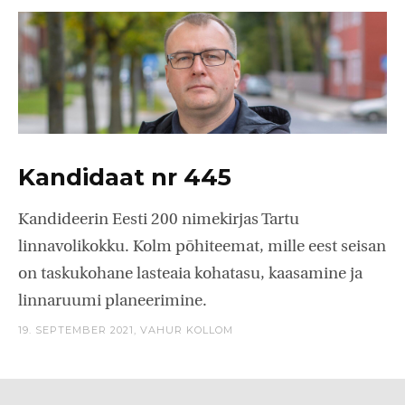
Kandidaat nr 445
Kandideerin Eesti 200 nimekirjas Tartu
linnavolikokku. Kolm põhiteemat, mille eest seisan
on taskukohane lasteaia kohatasu, kaasamine ja
linnaruumi planeerimine.
19. SEPTEMBER 2021,
VAHUR KOLLOM