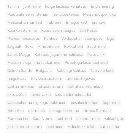
Tallinn
juhtimine
kõrge lasteaia kohatasu
Eriplaneering
Puidurafineerimistehas
Tselluloositehas
Metsanduspoliitika
Metsarahu manifest
Tabivere
Emajõe kett
erahuvi
Kooskõlastamine
Kaasarääkimisõigus
Jüri Ratas
Planeerimisseadus
Puhkus
Võidupüha
Jaanipäev
Ligo
Jalgpall
Seks
Ministrite arv
Kokkuhoid
Säästmine
Janek Mäggi
Kohtade jagamine valitsuse
Paisuv riik
Maksumaksja raha raiskamine
Puuetega laste toetused
Golden Sands
Bulgaaria
Vabariigi Valitsus
Tabivere kett
haigekassa
tervishoiusüsteem
asendustegevus
valitsemiskulud
otsustusruum
poliitilised nõunikud
aktsiisitõus
rainer vakra
sotsiaaldemokraadid
vabaerakonna riigikogu fraktsioon
eestikeelne õpe
õppimine
Kristi Aria
üleminek
ülereguleerimine
Urmas Reinsalu
Euroopa Liit
Kaul Nurm
toetused
rakendamine
valikuõigus
justiitsministeerium
petitsioon
videokokkuvõte
katuseraha