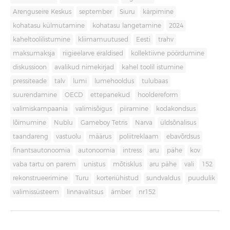
Arenguseire Keskus
september
Siuru
kärpimine
kohatasu külmutamine
kohatasu langetamine
2024
kaheltoolilistumine
kliimamuutused
Eesti
trahv
maksumaksja
riigieelarve eraldised
kollektiivne pöördumine
diskussioon
avalikud nimekirjad
kahel toolil istumine
pressiteade
talv
lumi
lumehooldus
tulubaas
suurendamine
OECD
ettepanekud
hooldereform
valimiskampaania
valimisõigus
piiramine
kodakondsus
lõimumine
Nublu
Gameboy Tetris
Narva
üldsõnalisus
taandareng
vastuolu
määrus
poliitreklaam
ebavõrdsus
finantsautonoomia
autonoomia
intress
aru
pähe
kov
vaba tartu on parem
unistus
mõtisklus
aru pähe
vali
152
rekonstrueerimine
Turu
korteriühistud
sundvaldus
puudulik
valimissüsteem
linnavalitsus
ämber
nr152