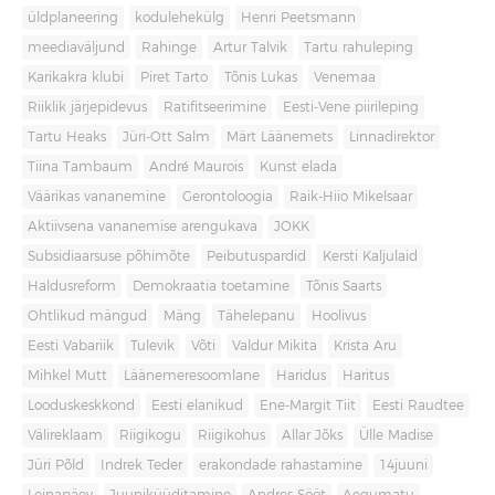
üldplaneering
kodulehekülg
Henri Peetsmann
meediaväljund
Rahinge
Artur Talvik
Tartu rahuleping
Karikakra klubi
Piret Tarto
Tõnis Lukas
Venemaa
Riiklik järjepidevus
Ratifitseerimine
Eesti-Vene piirileping
Tartu Heaks
Jüri-Ott Salm
Märt Läänemets
Linnadirektor
Tiina Tambaum
André Maurois
Kunst elada
Väärikas vananemine
Gerontoloogia
Raik-Hiio Mikelsaar
Aktiivsena vananemise arengukava
JOKK
Subsidiaarsuse põhimõte
Peibutuspardid
Kersti Kaljulaid
Haldusreform
Demokraatia toetamine
Tõnis Saarts
Ohtlikud mängud
Mäng
Tähelepanu
Hoolivus
Eesti Vabariik
Tulevik
Võti
Valdur Mikita
Krista Aru
Mihkel Mutt
Läänemeresoomlane
Haridus
Haritus
Looduskeskkond
Eesti elanikud
Ene-Margit Tiit
Eesti Raudtee
Välireklaam
Riigikogu
Riigikohus
Allar Jõks
Ülle Madise
Jüri Põld
Indrek Teder
erakondade rahastamine
14juuni