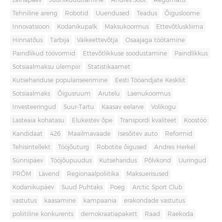
Leinapäev
Juuniküüditamine
Andres Sööt
Aegumatu
Tehniline areng
Robotid
Uuendused
Teadus
Õigusloome
Innovatsioon
Kodanikupalk
Maksukoormus
Ettevõtluskliima
Hinnatõus
Tarbija
Väikeettevõtja
Osaajaga töötamine
Paindlikud töövormid
Ettevõtlikkuse soodustamine
Paindlikkus
Sotsiaalmaksu ülempiir
Statistikaamet
Kutsehariduse populariseerimine
Eesti Tööandjate Keskliit
Sotsiaalmaks
Õigusruum
Arutelu
Laenukoormus
Investeeringud
Suur-Tartu
Kaasav eelarve
Volikogu
Lasteaia kohatasu
Elukestev õpe
Transpordi kvaliteet
Koostöö
Kandidaat
426
Maailmavaade
Isesõitev auto
Reformid
Tehisintellekt
Tööjõuturg
Robotite õigused
Andres Herkel
Sünnipäev
Tööjõupuudus
Kutseharidus
Põlvkond
Uuringud
PRÕM
Lävend
Regionaalpoliitika
Maksuerisused
Kodanikupäev
Suud Puhtaks
Poeg
Arctic Sport Club
vastutus
kaasamine
kampaania
erakondade vastutus
poliitiline konkurents
demokraatiapakett
Raad
Raekoda