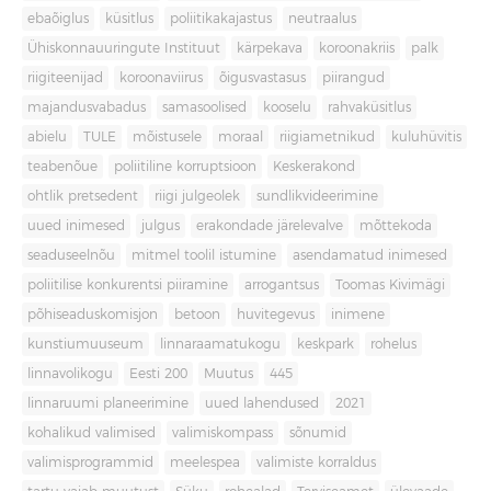
ebaõiglus
küsitlus
poliitikakajastus
neutraalus
Ühiskonnauuringute Instituut
kärpekava
koroonakriis
palk
riigiteenijad
koroonaviirus
õigusvastasus
piirangud
majandusvabadus
samasoolised
kooselu
rahvaküsitlus
abielu
TULE
mõistusele
moraal
riigiametnikud
kuluhüvitis
teabenõue
poliitiline korruptsioon
Keskerakond
ohtlik pretsedent
riigi julgeolek
sundlikvideerimine
uued inimesed
julgus
erakondade järelevalve
mõttekoda
seaduseelnõu
mitmel toolil istumine
asendamatud inimesed
poliitilise konkurentsi piiramine
arrogantsus
Toomas Kivimägi
põhiseaduskomisjon
betoon
huvitegevus
inimene
kunstiumuuseum
linnaraamatukogu
keskpark
rohelus
linnavolikogu
Eesti 200
Muutus
445
linnaruumi planeerimine
uued lahendused
2021
kohalikud valimised
valimiskompass
sõnumid
valimisprogrammid
meelespea
valimiste korraldus