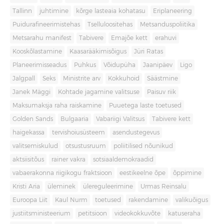
Tallinn
juhtimine
kõrge lasteaia kohatasu
Eriplaneering
Puidurafineerimistehas
Tselluloositehas
Metsanduspoliitika
Metsarahu manifest
Tabivere
Emajõe kett
erahuvi
Kooskõlastamine
Kaasarääkimisõigus
Jüri Ratas
Planeerimisseadus
Puhkus
Võidupüha
Jaanipäev
Ligo
Jalgpall
Seks
Ministrite arv
Kokkuhoid
Säästmine
Janek Mäggi
Kohtade jagamine valitsuse
Paisuv riik
Maksumaksja raha raiskamine
Puuetega laste toetused
Golden Sands
Bulgaaria
Vabariigi Valitsus
Tabivere kett
haigekassa
tervishoiusüsteem
asendustegevus
valitsemiskulud
otsustusruum
poliitilised nõunikud
aktsiisitõus
rainer vakra
sotsiaaldemokraadid
vabaerakonna riigikogu fraktsioon
eestikeelne õpe
õppimine
Kristi Aria
üleminek
ülereguleerimine
Urmas Reinsalu
Euroopa Liit
Kaul Nurm
toetused
rakendamine
valikuõigus
justiitsministeerium
petitsioon
videokokkuvõte
katuseraha