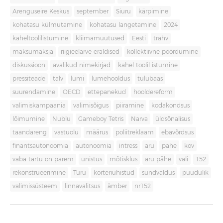
Arenguseire Keskus
september
Siuru
kärpimine
kohatasu külmutamine
kohatasu langetamine
2024
kaheltoolilistumine
kliimamuutused
Eesti
trahv
maksumaksja
riigieelarve eraldised
kollektiivne pöördumine
diskussioon
avalikud nimekirjad
kahel toolil istumine
pressiteade
talv
lumi
lumehooldus
tulubaas
suurendamine
OECD
ettepanekud
hooldereform
valimiskampaania
valimisõigus
piiramine
kodakondsus
lõimumine
Nublu
Gameboy Tetris
Narva
üldsõnalisus
taandareng
vastuolu
määrus
poliitreklaam
ebavõrdsus
finantsautonoomia
autonoomia
intress
aru
pähe
kov
vaba tartu on parem
unistus
mõtisklus
aru pähe
vali
152
rekonstrueerimine
Turu
korteriühistud
sundvaldus
puudulik
valimissüsteem
linnavalitsus
ämber
nr152