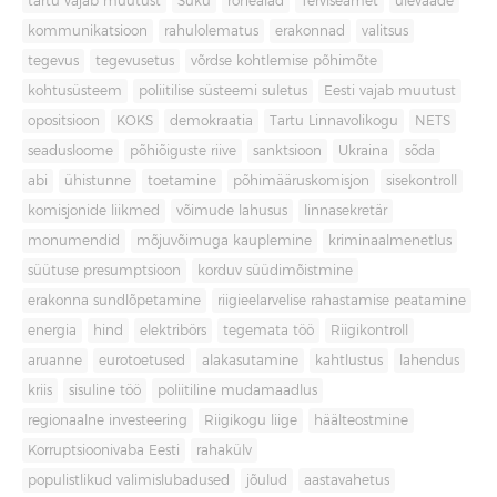
tartu vajab muutust
Süku
rohealad
Terviseamet
ülevaade
kommunikatsioon
rahulolematus
erakonnad
valitsus
tegevus
tegevusetus
võrdse kohtlemise põhimõte
kohtusüsteem
poliitilise süsteemi suletus
Eesti vajab muutust
opositsioon
KOKS
demokraatia
Tartu Linnavolikogu
NETS
seadusloome
põhiõiguste riive
sanktsioon
Ukraina
sõda
abi
ühistunne
toetamine
põhimääruskomisjon
sisekontroll
komisjonide liikmed
võimude lahusus
linnasekretär
monumendid
mõjuvõimuga kauplemine
kriminaalmenetlus
süütuse presumptsioon
korduv süüdimõistmine
erakonna sundlõpetamine
riigieelarvelise rahastamise peatamine
energia
hind
elektribörs
tegemata töö
Riigikontroll
aruanne
eurotoetused
alakasutamine
kahtlustus
lahendus
kriis
sisuline töö
poliitiline mudamaadlus
regionaalne investeering
Riigikogu liige
häälteostmine
Korruptsioonivaba Eesti
rahakülv
populistlikud valimislubadused
jõulud
aastavahetus