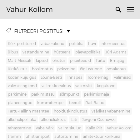
Vahur Kollom
FILTREERI POSTITUSI
Kõik postitused
vabaerakond
poliitika
huvi
informeeritus
ülbus
vastandumine
hüsteeria
päevapoliitika
Jüri Adams
Märt Meesak
lapsed
ohutus
prioriteedid
Tartu
Emajõgi
ükskõiksus
hoolimatus
peksmine
õiglustunne
omakohus
kodanikujulgus
Lõuna-Eesti
linnapea
Toomemägi
valimised
valimisringkond
valimiskorraldus
valimisliit
kogukond
parkimine
parkimistasu
sõlmpunkt
parkimismaja
planeeringud
kummitempel
teerull
Rail Baltic
Tartu-Tallinn maantee
hoolduskindlustus
väärikas vabanemine
alkoholipoliitika
alkoholiaktsiis
Läti
Jevgeni Ossinovski
rahastamine
Vaba Värk
valimiskulud
Kalle Pilt
Vahur Kollom
tramm
ühistransport
autostumine
arhitektuurikonkurss