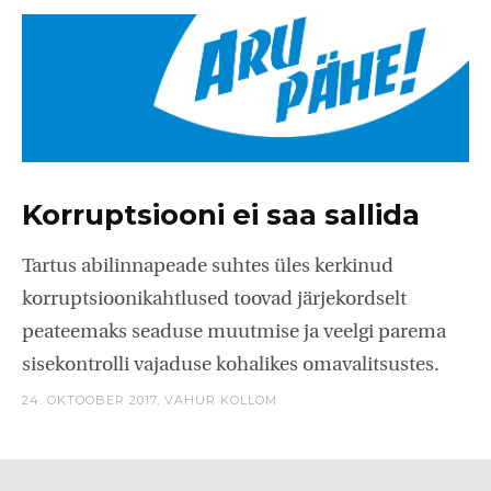
Korruptsiooni ei saa sallida
Tartus abilinnapeade suhtes üles kerkinud
korruptsioonikahtlused toovad järjekordselt
peateemaks seaduse muutmise ja veelgi parema
sisekontrolli vajaduse kohalikes omavalitsustes.
24. OKTOOBER 2017,
VAHUR KOLLOM