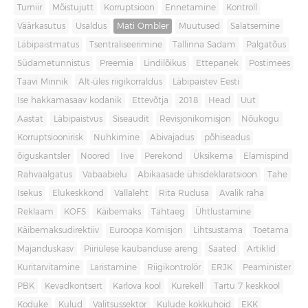
Turniir
Mõistujutt
Korruptsioon
Ennetamine
Kontroll
Väärkasutus
Usaldus
Mati Ombler
Muutused
Salatsemine
Läbipaistmatus
Tsentraliseerimine
Tallinna Sadam
Palgatõus
Südametunnistus
Preemia
Lindilõikus
Ettepanek
Postimees
Taavi Minnik
Alt-üles riigikorraldus
Läbipaistev Eesti
Ise hakkamasaav kodanik
Ettevõtja
2018
Head
Uut
Aastat
Läbipaistvus
Siseaudit
Revisjonikomisjon
Nõukogu
Korruptsioonirisk
Nuhkimine
Abivajadus
põhiseadus
õiguskantsler
Noored
Iive
Perekond
Üksikema
Elamispind
Rahvaalgatus
Vabaabielu
Abikaasade ühisdeklaratsioon
Tahe
Isekus
Elukeskkond
Vallaleht
Rita Rudusa
Avalik raha
Reklaam
KOFS
Käibemaks
Tähtaeg
Ühtlustamine
Käibemaksudirektiiv
Euroopa Komisjon
Lihtsustama
Toetama
Majanduskasv
Piiriülese kaubanduse areng
Saated
Artiklid
Kuritarvitamine
Laristamine
Riigikontrolör
ERJK
Peaminister
PBK
Kevadkontsert
Karlova kool
Kurekell
Tartu 7 keskkool
Koduke
Kulud
Valitsussektor
Kulude kokkuhoid
EKK