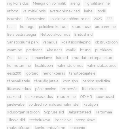
riigikorraldus
Meiega on võimalik
areng
riigivalitsemine
reform
valimiskünnis
avatudnimekirjad
kahel
toolil
istumise
lõpetamine
kollektiivnepöördumine
2023
233
häält
kuritegu
poliitiline kultuur
suurürituse
arupärimine
Eelarvestrateegia
Netovõlakoormus
Ehitushind
Sanatooriumi park
vabadus
koalitsioonileping
obstruktsioon
avamine
president
Alar Karis
avalik
istung
purskkaev
Riia
tänav
linnaeelarve
kärped
muudatusettepanekud
külmutamine
koalitsioon
valimistulemus
valimislubadused
eesti200
igortaro
hendrikterras
tänutoetajatele
tänuvalijatele
tänujälgijatele
komisjon
parkimispoliitika
liikuvuskeskus
põhjapoolne
ümbersõit
liikluskoormus
erakond
erakonnaseadus
muutmine
ODIHR
soovitused
järelevalve
võrdsed võimalused valimistel
kautsjon
sidusorganisatsioon
Sõpruse sild
Jalgrattateed
Tartumaa
Tiksoja sild
teehoiukava
lisaeelarve
arengukava
maksutõusud
konkurentsivõime
regioonid