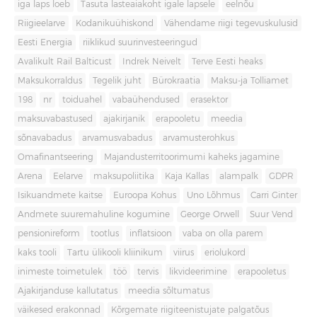
iga laps loeb
Tasuta lasteaiakoht igale lapsele
eelnõu
Riigieelarve
Kodanikuühiskond
Vähendame riigi tegevuskulusid
Eesti Energia
riiklikud suurinvesteeringud
Avalikult Rail Balticust
Indrek Neivelt
Terve Eesti heaks
Maksukorraldus
Tegelik juht
Bürokraatia
Maksu-ja Tolliamet
198
nr
toiduahel
vabaühendused
erasektor
maksuvabastused
ajakirjanik
erapooletu
meedia
sõnavabadus
arvamusvabadus
arvamusterohkus
Omafinantseering
Majandusterritoorimumi kaheks jagamine
Arena
Eelarve
maksupoliitika
Kaja Kallas
alampalk
GDPR
Isikuandmete kaitse
Euroopa Kohus
Uno Lõhmus
Carri Ginter
Andmete suuremahuline kogumine
George Orwell
Suur Vend
pensionireform
tootlus
inflatsioon
vaba on olla parem
kaks tooli
Tartu ülikooli kliinikum
viirus
eriolukord
inimeste toimetulek
töö
tervis
likvideerimine
erapooletus
Ajakirjanduse kallutatus
meedia sõltumatus
väikesed erakonnad
Kõrgemate riigiteenistujate palgatõus