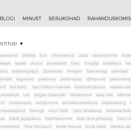
BLOGI
MINUST
SEISUKOHAD
RAHANDUSKOMIS
STITUSI
baerakond
poliitika
huvi
informeeritus
ülbus
vastandumine
hüste
Meesak
lapsed
ohutus
prioriteedid
Tartu
Emajõgi
ükskõiksus
ho
ohus
kodanikujulgus
Lõuna-Eesti
linnapea
Toomemägi
valimised
limisliit
kogukond
parkimine
parkimistasu
sõlmpunkt
parkimisma
rull
Rail Baltic
Tartu-Tallinn maantee
hoolduskindlustus
väärikas va
koholiaktsiis
Läti
Jevgeni Ossinovski
rahastamine
Vaba Värk
valimis
mm
ühistransport
autostumine
arhitektuurikonkurss
üldplaneering
meediaväljund
Rahinge
Artur Talvik
Tartu rahuleping
Karikakra klub
aa
Riiklik järjepidevus
Ratifitseerimine
Eesti-Vene piirileping
Tartu H
innadirektor
Tiina Tambaum
André Maurois
Kunst elada
Väärikas v