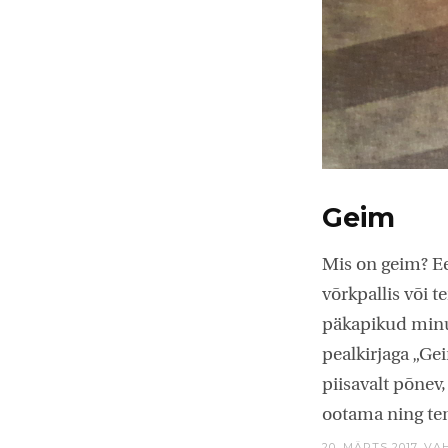
Geim
Mis on geim? E
võrkpallis või t
päkapikud minu 
pealkirjaga „Gei
piisavalt põnev,
ootama ning tem
20. MÄRTS 2017,
VA