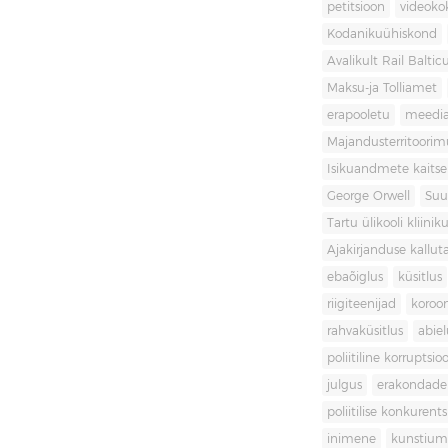
petitsioon
videoko
Kodanikuühiskond
Avalikult Rail Baltic
Maksu-ja Tolliamet
erapooletu
meedi
Majandusterritoori
Isikuandmete kaitse
George Orwell
Suu
Tartu ülikooli kliini
Ajakirjanduse kallut
ebaõiglus
küsitlus
riigiteenijad
koroon
rahvaküsitlus
abiel
poliitiline korruptsio
julgus
erakondade 
poliitilise konkurent
inimene
kunstiu