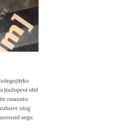
 mängujärku
na jõulupeol olid
tte raamatu
 kubisev ning
 paremaid aegu