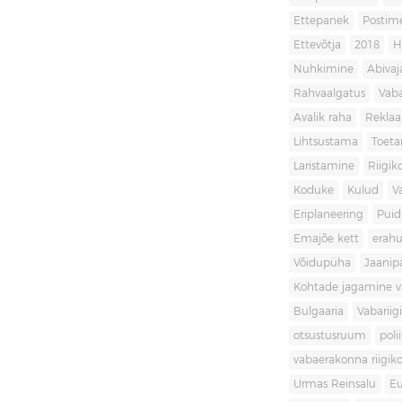
Ettepanek
Postim
Ettevõtja
2018
H
Nuhkimine
Abivaj
Rahvaalgatus
Vaba
Avalik raha
Rekla
Lihtsustama
Toet
Laristamine
Riigik
Koduke
Kulud
V
Eriplaneering
Puid
Emajõe kett
erahu
Võidupüha
Jaanip
Kohtade jagamine va
Bulgaaria
Vabariigi
otsustusruum
poli
vabaerakonna riigiko
Urmas Reinsalu
Eu