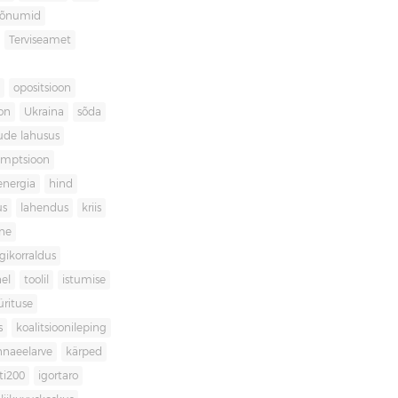
sõnumid
Terviseamet
opositsioon
on
Ukraina
sõda
ude lahusus
umptsioon
energia
hind
us
lahendus
kriis
ne
igikorraldus
el
toolil
istumise
ürituse
s
koalitsioonileping
innaeelarve
kärped
ti200
igortaro