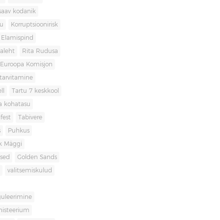
saav kodanik
u
Korruptsioonirisk
Elamispind
laleht
Rita Rudusa
Euroopa Komisjon
itarvitamine
ll
Tartu 7 keskkool
ia kohatasu
fest
Tabivere
s
Puhkus
k Mäggi
used
Golden Sands
valitsemiskulud
guleerimine
inisteerium