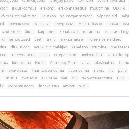
toetajatele
tänuvalijatele
tänujälgijatele
komisjon
parkimispoliitika
rsõit
liikluskoormus
erakond
erakonnaseadus
muutmine
ODIHR
 võimalused valimistel
kautsjon
sidusorganisatsioon
Sõpruse sild
Jalg
ild
teehoiukava
lisaeelarve
arengukava
maksutõusud
konkurentsi
september
Siuru
kärpimine
kohatasu külmutamine
kohatasu lan
kliimamuutused
Eesti
trahv
maksumaksja
riigieelarve eraldised
mine
diskussioon
avalikud nimekirjad
kahel toolil istumine
pressitead
baas
suurendamine
OECD
ettepanekud
hooldereform
valimiskamp
dsus
lõimumine
Nublu
Gameboy Tetris
Narva
üldsõnalisus
taan
aam
ebavõrdsus
finantsautonoomia
autonoomia
intress
aru
pähe
m
unistus
mõtisklus
aru pähe
vali
152
rekonstrueerimine
Turu
ik
valimissüsteem
linnavalitsus
ämber
nr152