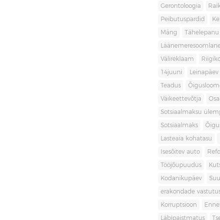
Gerontoloogia
Raik
Peibutuspardid
Ke
Mäng
Tähelepanu
Läänemeresoomlan
Välireklaam
Riigik
14juuni
Leinapäev
Teadus
Õigusloom
Väikeettevõtja
Osa
Sotsiaalmaksu ülemp
Sotsiaalmaks
Õigu
Lasteaia kohatasu
Isesõitev auto
Ref
Tööjõupuudus
Kut
Kodanikupäev
Suu
erakondade vastutu
Korruptsioon
Enne
Läbipaistmatus
Ts