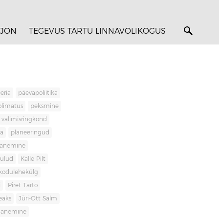
JON
TEGEVUS TARTU LINNAVOLIKOGUS
eria
päevapoliitika
olimatus
peksmine
valimisringkond
ja
planeeringud
banemine
kulud
Kalle Pilt
kodulehekülg
i
Piret Tarto
eaks
Jüri-Ott Salm
ananemine