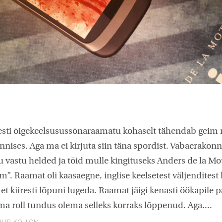
esti õigekeelsusussõnaraamatu kohaselt tähendab geim
ennises. Aga ma ei kirjuta siin täna spordist. Vabaerakon
vastu helded ja tõid mulle kingituseks Anders de la Mo
m”. Raamat oli kaasaegne, inglise keelsetest väljenditest
 et kiiresti lõpuni lugeda. Raamat jäigi kenasti öökapile
a roll tundus olema selleks korraks lõppenud. Aga....
HUR KOLLOM