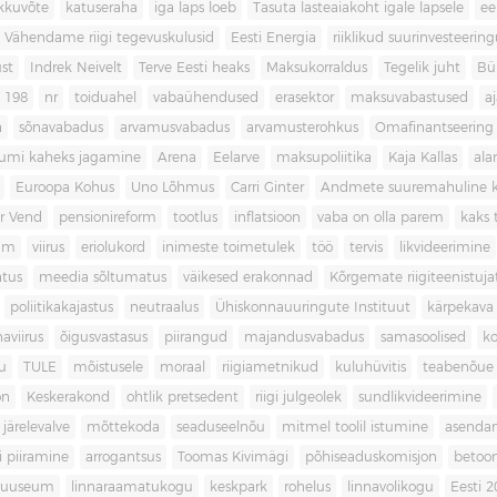
kkuvõte
katuseraha
iga laps loeb
Tasuta lasteaiakoht igale lapsele
ee
Vähendame riigi tegevuskulusid
Eesti Energia
riiklikud suurinvesteerin
ust
Indrek Neivelt
Terve Eesti heaks
Maksukorraldus
Tegelik juht
Bü
198
nr
toiduahel
vabaühendused
erasektor
maksuvabastused
aj
a
sõnavabadus
arvamusvabadus
arvamusterohkus
Omafinantseering
mumi kaheks jagamine
Arena
Eelarve
maksupoliitika
Kaja Kallas
ala
Euroopa Kohus
Uno Lõhmus
Carri Ginter
Andmete suuremahuline 
r Vend
pensionireform
tootlus
inflatsioon
vaba on olla parem
kaks t
kum
viirus
eriolukord
inimeste toimetulek
töö
tervis
likvideerimine
atus
meedia sõltumatus
väikesed erakonnad
Kõrgemate riigiteenistuja
poliitikakajastus
neutraalus
Ühiskonnauuringute Instituut
kärpekava
aviirus
õigusvastasus
piirangud
majandusvabadus
samasoolised
ko
u
TULE
mõistusele
moraal
riigiametnikud
kuluhüvitis
teabenõue
on
Keskerakond
ohtlik pretsedent
riigi julgeolek
sundlikvideerimine
järelevalve
mõttekoda
seaduseelnõu
mitmel toolil istumine
asenda
si piiramine
arrogantsus
Toomas Kivimägi
põhiseaduskomisjon
betoo
muuseum
linnaraamatukogu
keskpark
rohelus
linnavolikogu
Eesti 2