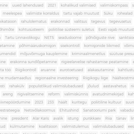
imine
uued lahendused
2021
kohalikud valimised
valimiskompass
meelespea
valimiste korraldus
tartu vajab muutust
Süku
rohealad
katsioon
rahulolematus
erakonnad
valitsus
tegevus
tegevusetus
põhimõte
kohtusüsteem
poliitilise süsteemi suletus
Eesti vajab muutust
a
Tartu Linnavolikogu
NETS
seadusloome
põhiõiguste riive
sanktsio
oetamine
põhimääruskomisjon
sisekontroll
komisjonide liikmed
võim
umendid
mõjuvõimuga kauplemine
kriminaalmenetlus
süütuse pres
ine
erakonna sundlõpetamine
riigieelarvelise rahastamise peatamine
ta töö
Riigikontroll
aruanne
eurotoetused
alakasutamine
kahtlust
iline mudamaadlus
regionaalne investeering
Riigikogu liige
häälteostmi
sti
rahakülv
populistlikud valimislubadused
jõulud
aastavahetus
ri
areng
riigivalitsemine
reform
valimiskünnis
avatudnimekirjad
kah
tiivnepöördumine
2023
233
häält
kuritegu
poliitiline kultuur
suur
vestrateegia
Netovõlakoormus
Ehitushind
Sanatooriumi park
vabadu
mine
president
Alar Karis
avalik
istung
purskkaev
Riia
tänav
l
kud
külmutamine
koalitsioon
valimistulemus
valimislubadused
ees