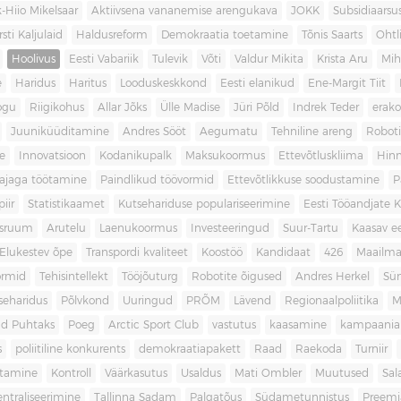
-Hiio Mikelsaar
Aktiivsena vananemise arengukava
JOKK
Subsidiaars
rsti Kaljulaid
Haldusreform
Demokraatia toetamine
Tõnis Saarts
Oht
Hoolivus
Eesti Vabariik
Tulevik
Võti
Valdur Mikita
Krista Aru
Mih
e
Haridus
Haritus
Looduskeskkond
Eesti elanikud
Ene-Margit Tiit
ogu
Riigikohus
Allar Jõks
Ülle Madise
Jüri Põld
Indrek Teder
erak
Juuniküüditamine
Andres Sööt
Aegumatu
Tehniline areng
Robot
e
Innovatsioon
Kodanikupalk
Maksukoormus
Ettevõtluskliima
Hin
ajaga töötamine
Paindlikud töövormid
Ettevõtlikkuse soodustamine
P
iir
Statistikaamet
Kutsehariduse populariseerimine
Eesti Tööandjate Ke
sruum
Arutelu
Laenukoormus
Investeeringud
Suur-Tartu
Kaasav ee
Elukestev õpe
Transpordi kvaliteet
Koostöö
Kandidaat
426
Maailm
ormid
Tehisintellekt
Tööjõuturg
Robotite õigused
Andres Herkel
Sü
seharidus
Põlvkond
Uuringud
PRÕM
Lävend
Regionaalpoliitika
M
d Puhtaks
Poeg
Arctic Sport Club
vastutus
kaasamine
kampaania
s
poliitiline konkurents
demokraatiapakett
Raad
Raekoda
Turniir
tamine
Kontroll
Väärkasutus
Usaldus
Mati Ombler
Muutused
Sal
entraliseerimine
Tallinna Sadam
Palgatõus
Südametunnistus
Preemi