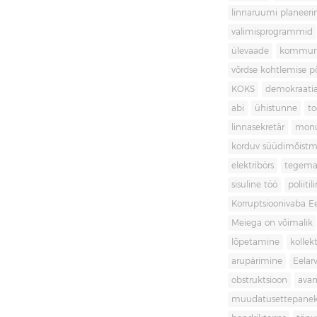
linnaruumi planeer
valimisprogrammid
ülevaade
kommuni
võrdse kohtlemise 
KOKS
demokraati
abi
ühistunne
t
linnasekretär
mon
korduv süüdimõistm
elektribörs
tegema
sisuline töö
poliit
Korruptsioonivaba Ee
Meiega on võimalik
lõpetamine
kollek
arupärimine
Eelar
obstruktsioon
ava
muudatusettepane