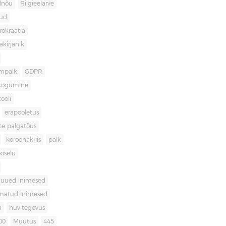
lnõu
Riigieelarve
gud
rokraatia
akirjanik
mpalk
GDPR
kogumine
ooli
erapooletus
te palgatõus
koroonakriis
palk
oselu
uued inimesed
matud inimesed
n
huvitegevus
00
Muutus
445