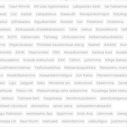
ees
Taavi Minnik
Alt-üles riigikorraldus
Läbipaistev Eesti
Ise hakkama
ead
Uut
Aastat
Läbipaistvus
Siseaudit
Revisjonikomisjon
Nõukog
adus
põhiseadus
õiguskantsler
Noored
Iive
Perekond
Üksikema
abielu
Abikaasade ühisdeklaratsioon
Tahe
Isekus
Elukeskkond
Val
am
KOFS
Käibemaks
Tähtaeg
Ühtlustamine
Käibemaksudirektiiv
ama
Majanduskasv
Piiriülese kaubanduse areng
Saated
Artiklid
Kur
ontrolör
ERJK
Peaminister
PBK
Kevadkontsert
Karlova kool
Kureke
alitsussektor
Kulude kokkuhoid
EKK
Tallinn
juhtimine
kõrge lastea
urafineerimistehas
Tselluloositehas
Metsanduspoliitika
Metsarahu mani
vi
Kooskõlastamine
Kaasarääkimisõigus
Jüri Ratas
Planeerimisseadu
äev
Ligo
Jalgpall
Seks
Ministrite arv
Kokkuhoid
Säästmine
Jane
litsuse
Paisuv riik
Maksumaksja raha raiskamine
Puuetega laste toet
 Valitsus
Tabivere kett
haigekassa
tervishoiusüsteem
asendustegevus
itilised nõunikud
aktsiisitõus
rainer vakra
sotsiaaldemokraadid
gu fraktsioon
eestikeelne õpe
õppimine
Kristi Aria
üleminek
ülere
roopa Liit
Kaul Nurm
toetused
rakendamine
valikuõigus
justiitsm