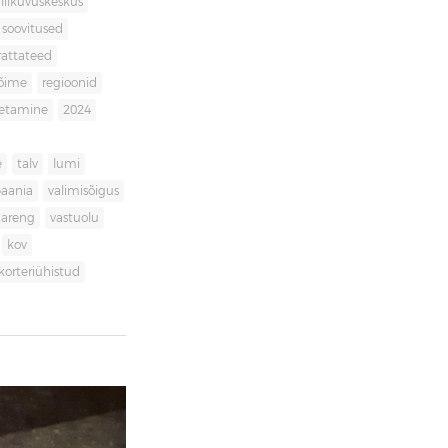
liikuvuskeskus
soovitused
rattateed
võime
regioonid
getamine
2024
e
talv
lumi
aania
valimisõigus
dareng
vastuolu
kov
korteriühistud