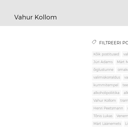
Vahur Kollom
FILTREERI PO
Kõik postitused
va
Jüri Adams
Märt 
õiglustunne
omak
valimiskorraldus
va
kummitempel
tee
alkoholipoliitika
al
Vahur Kollom
tra
Henri Peetsmann
Tõnis Lukas
Venem
Märt Läänemets
L