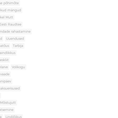
use põhimõte
likud mängud
kel Mutt
Eesti Raudtee
ondade rahastamine
id
Uuendused
natõus
Tarbija
aindlikkus
skliit
larve
Volikogu
avaade
nnipäev
aksuerisused
Mõistujutt
atsemine
a
Lindilõikus