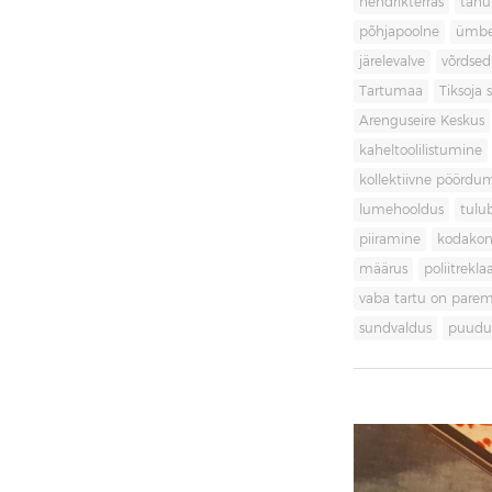
hendrikterras
tänu
põhjapoolne
ümbe
järelevalve
võrdsed
Tartumaa
Tiksoja s
Arenguseire Keskus
kaheltoolilistumine
kollektiivne pöördu
lumehooldus
tulu
piiramine
kodakon
määrus
poliitrekl
vaba tartu on pare
sundvaldus
puudul