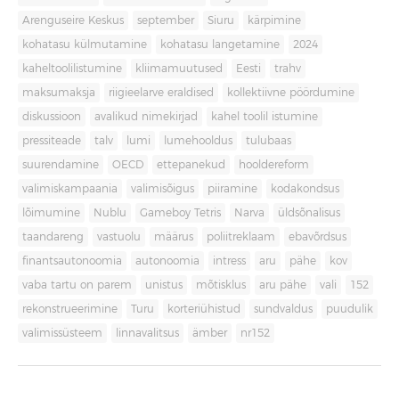
Arenguseire Keskus
september
Siuru
kärpimine
kohatasu külmutamine
kohatasu langetamine
2024
kaheltoolilistumine
kliimamuutused
Eesti
trahv
maksumaksja
riigieelarve eraldised
kollektiivne pöördumine
diskussioon
avalikud nimekirjad
kahel toolil istumine
pressiteade
talv
lumi
lumehooldus
tulubaas
suurendamine
OECD
ettepanekud
hooldereform
valimiskampaania
valimisõigus
piiramine
kodakondsus
lõimumine
Nublu
Gameboy Tetris
Narva
üldsõnalisus
taandareng
vastuolu
määrus
poliitreklaam
ebavõrdsus
finantsautonoomia
autonoomia
intress
aru
pähe
kov
vaba tartu on parem
unistus
mõtisklus
aru pähe
vali
152
rekonstrueerimine
Turu
korteriühistud
sundvaldus
puudulik
valimissüsteem
linnavalitsus
ämber
nr152