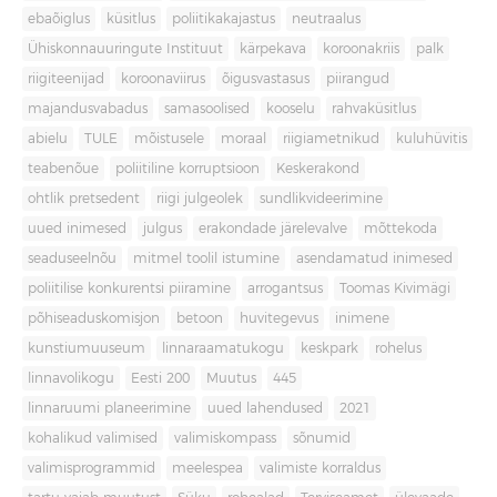
ebaõiglus
küsitlus
poliitikakajastus
neutraalus
Ühiskonnauuringute Instituut
kärpekava
koroonakriis
palk
riigiteenijad
koroonaviirus
õigusvastasus
piirangud
majandusvabadus
samasoolised
kooselu
rahvaküsitlus
abielu
TULE
mõistusele
moraal
riigiametnikud
kuluhüvitis
teabenõue
poliitiline korruptsioon
Keskerakond
ohtlik pretsedent
riigi julgeolek
sundlikvideerimine
uued inimesed
julgus
erakondade järelevalve
mõttekoda
seaduseelnõu
mitmel toolil istumine
asendamatud inimesed
poliitilise konkurentsi piiramine
arrogantsus
Toomas Kivimägi
põhiseaduskomisjon
betoon
huvitegevus
inimene
kunstiumuuseum
linnaraamatukogu
keskpark
rohelus
linnavolikogu
Eesti 200
Muutus
445
linnaruumi planeerimine
uued lahendused
2021
kohalikud valimised
valimiskompass
sõnumid
valimisprogrammid
meelespea
valimiste korraldus