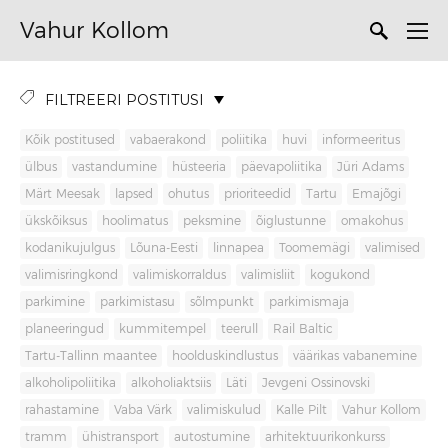
Vahur Kollom
FILTREERI POSTITUSI
Kõik postitused
vabaerakond
poliitika
huvi
informeeritus
ülbus
vastandumine
hüsteeria
päevapoliitika
Jüri Adams
Märt Meesak
lapsed
ohutus
prioriteedid
Tartu
Emajõgi
ükskõiksus
hoolimatus
peksmine
õiglustunne
omakohus
kodanikujulgus
Lõuna-Eesti
linnapea
Toomemägi
valimised
valimisringkond
valimiskorraldus
valimisliit
kogukond
parkimine
parkimistasu
sõlmpunkt
parkimismaja
planeeringud
kummitempel
teerull
Rail Baltic
Tartu-Tallinn maantee
hoolduskindlustus
väärikas vabanemine
alkoholipoliitika
alkoholiaktsiis
Läti
Jevgeni Ossinovski
rahastamine
Vaba Värk
valimiskulud
Kalle Pilt
Vahur Kollom
tramm
ühistransport
autostumine
arhitektuurikonkurss