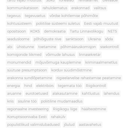
tartu vajab muutust
Süku
rohealad
Terviseamet
ülevaade
kommunikatsioon
rahulolematus
erakonnad
valitsus
tegevus
tegevusetus
võrdse kohtlemise põhimõte
kohtusüsteem
poliitilise süsteemi suletus
Eesti vajab muutust
opositsioon
KOKS
demokraatia
Tartu Linnavolikogu
NETS
seadusloome
põhiõiguste riive
sanktsioon
Ukraina
sõda
abi
ühistunne
toetamine
põhimääruskomisjon
sisekontroll
komisjonide liikmed
võimude lahusus
linnasekretär
monumendid
mõjuvõimuga kauplemine
kriminaalmenetlus
süütuse presumptsioon
korduv süüdimõistmine
erakonna sundlõpetamine
riigieelarvelise rahastamise peatamine
energia
hind
elektribörs
tegemata töö
Riigikontroll
aruanne
eurotoetused
alakasutamine
kahtlustus
lahendus
kriis
sisuline töö
poliitiline mudamaadlus
regionaalne investeering
Riigikogu liige
häälteostmine
Korruptsioonivaba Eesti
rahakülv
populistlikud valimislubadused
jõulud
aastavahetus