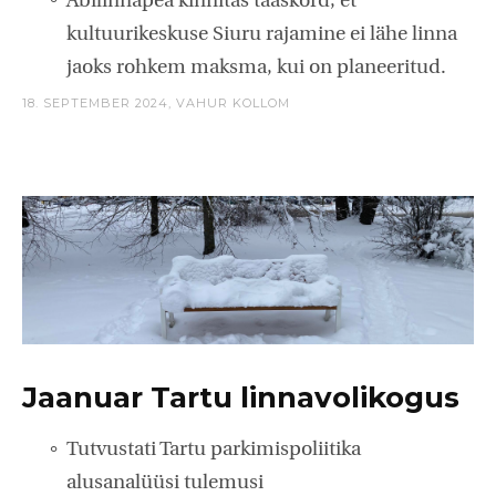
Abilinnapea kinnitas taaskord, et
kultuurikeskuse Siuru rajamine ei lähe linna
jaoks rohkem maksma, kui on planeeritud.
18. SEPTEMBER 2024,
VAHUR KOLLOM
Jaanuar Tartu linnavolikogus
Tutvustati Tartu parkimispoliitika
alusanalüüsi tulemusi