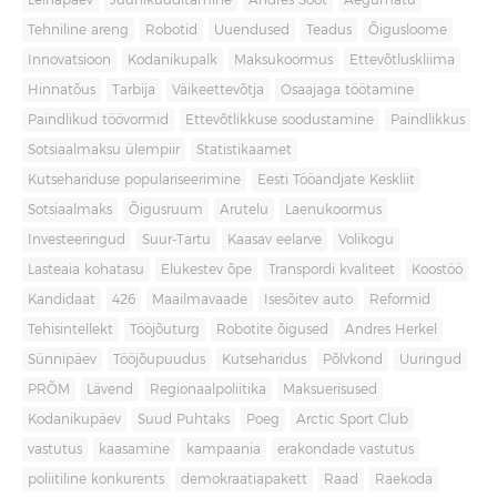
Leinapäev
Juuniküüditamine
Andres Sööt
Aegumatu
Tehniline areng
Robotid
Uuendused
Teadus
Õigusloome
Innovatsioon
Kodanikupalk
Maksukoormus
Ettevõtluskliima
Hinnatõus
Tarbija
Väikeettevõtja
Osaajaga töötamine
Paindlikud töövormid
Ettevõtlikkuse soodustamine
Paindlikkus
Sotsiaalmaksu ülempiir
Statistikaamet
Kutsehariduse populariseerimine
Eesti Tööandjate Keskliit
Sotsiaalmaks
Õigusruum
Arutelu
Laenukoormus
Investeeringud
Suur-Tartu
Kaasav eelarve
Volikogu
Lasteaia kohatasu
Elukestev õpe
Transpordi kvaliteet
Koostöö
Kandidaat
426
Maailmavaade
Isesõitev auto
Reformid
Tehisintellekt
Tööjõuturg
Robotite õigused
Andres Herkel
Sünnipäev
Tööjõupuudus
Kutseharidus
Põlvkond
Uuringud
PRÕM
Lävend
Regionaalpoliitika
Maksuerisused
Kodanikupäev
Suud Puhtaks
Poeg
Arctic Sport Club
vastutus
kaasamine
kampaania
erakondade vastutus
poliitiline konkurents
demokraatiapakett
Raad
Raekoda