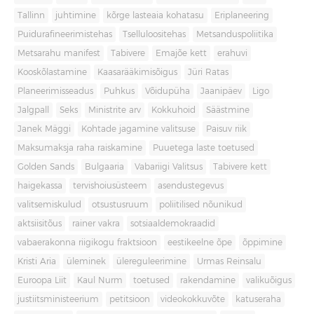
Tallinn
juhtimine
kõrge lasteaia kohatasu
Eriplaneering
Puidurafineerimistehas
Tselluloositehas
Metsanduspoliitika
Metsarahu manifest
Tabivere
Emajõe kett
erahuvi
Kooskõlastamine
Kaasarääkimisõigus
Jüri Ratas
Planeerimisseadus
Puhkus
Võidupüha
Jaanipäev
Ligo
Jalgpall
Seks
Ministrite arv
Kokkuhoid
Säästmine
Janek Mäggi
Kohtade jagamine valitsuse
Paisuv riik
Maksumaksja raha raiskamine
Puuetega laste toetused
Golden Sands
Bulgaaria
Vabariigi Valitsus
Tabivere kett
haigekassa
tervishoiusüsteem
asendustegevus
valitsemiskulud
otsustusruum
poliitilised nõunikud
aktsiisitõus
rainer vakra
sotsiaaldemokraadid
vabaerakonna riigikogu fraktsioon
eestikeelne õpe
õppimine
Kristi Aria
üleminek
ülereguleerimine
Urmas Reinsalu
Euroopa Liit
Kaul Nurm
toetused
rakendamine
valikuõigus
justiitsministeerium
petitsioon
videokokkuvõte
katuseraha