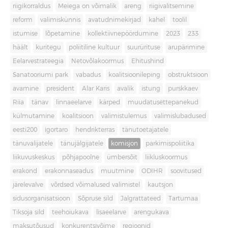
riigikorraldus
Meiega on võimalik
areng
riigivalitsemine
reform
valimiskünnis
avatudnimekirjad
kahel
toolil
istumise
lõpetamine
kollektiivnepöördumine
2023
233
häält
kuritegu
poliitiline kultuur
suurürituse
arupärimine
Eelarvestrateegia
Netovõlakoormus
Ehitushind
Sanatooriumi park
vabadus
koalitsioonileping
obstruktsioon
avamine
president
Alar Karis
avalik
istung
purskkaev
Riia
tänav
linnaeelarve
kärped
muudatusettepanekud
külmutamine
koalitsioon
valimistulemus
valimislubadused
eesti200
igortaro
hendrikterras
tänutoetajatele
tänuvalijatele
tänujälgijatele
komisjon
parkimispoliitika
liikuvuskeskus
põhjapoolne
ümbersõit
liikluskoormus
erakond
erakonnaseadus
muutmine
ODIHR
soovitused
järelevalve
võrdsed võimalused valimistel
kautsjon
sidusorganisatsioon
Sõpruse sild
Jalgrattateed
Tartumaa
Tiksoja sild
teehoiukava
lisaeelarve
arengukava
maksutõusud
konkurentsivõime
regioonid