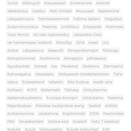
Turniir
Mõistujutt
Korruptsioon
Ennetamine
Kontroll
Väärkasutus
Usaldus
Mati Ombler
Muutused
Salatsemine
Läbipaistmatus
Tsentraliseerimine
Tallinna Sadam
Palgatõus
Südametunnistus
Preemia
Lindilõikus
Ettepanek
Postimees
Taavi Minnik
Alt-üles riigikorraldus
Läbipaistev Eesti
Ise hakkamasaav kodanik
Ettevõtja
2018
Head
Uut
Aastat
Läbipaistvus
Siseaudit
Revisjonikomisjon
Nõukogu
Korruptsioonirisk
Nuhkimine
Abivajadus
põhiseadus
õiguskantsler
Noored
Iive
Perekond
Üksikema
Elamispind
Rahvaalgatus
Vabaabielu
Abikaasade ühisdeklaratsioon
Tahe
Isekus
Elukeskkond
Vallaleht
Rita Rudusa
Avalik raha
Reklaam
KOFS
Käibemaks
Tähtaeg
Ühtlustamine
Käibemaksudirektiiv
Euroopa Komisjon
Lihtsustama
Toetama
Majanduskasv
Piiriülese kaubanduse areng
Saated
Artiklid
Kuritarvitamine
Laristamine
Riigikontrolör
ERJK
Peaminister
PBK
Kevadkontsert
Karlova kool
Kurekell
Tartu 7 keskkool
Koduke
Kulud
Valitsussektor
Kulude kokkuhoid
EKK