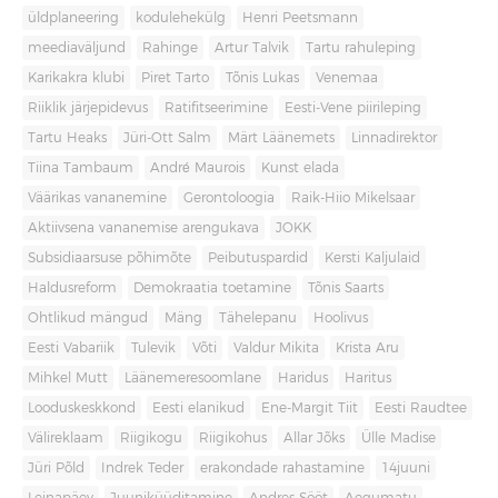
üldplaneering
kodulehekülg
Henri Peetsmann
meediaväljund
Rahinge
Artur Talvik
Tartu rahuleping
Karikakra klubi
Piret Tarto
Tõnis Lukas
Venemaa
Riiklik järjepidevus
Ratifitseerimine
Eesti-Vene piirileping
Tartu Heaks
Jüri-Ott Salm
Märt Läänemets
Linnadirektor
Tiina Tambaum
André Maurois
Kunst elada
Väärikas vananemine
Gerontoloogia
Raik-Hiio Mikelsaar
Aktiivsena vananemise arengukava
JOKK
Subsidiaarsuse põhimõte
Peibutuspardid
Kersti Kaljulaid
Haldusreform
Demokraatia toetamine
Tõnis Saarts
Ohtlikud mängud
Mäng
Tähelepanu
Hoolivus
Eesti Vabariik
Tulevik
Võti
Valdur Mikita
Krista Aru
Mihkel Mutt
Läänemeresoomlane
Haridus
Haritus
Looduskeskkond
Eesti elanikud
Ene-Margit Tiit
Eesti Raudtee
Välireklaam
Riigikogu
Riigikohus
Allar Jõks
Ülle Madise
Jüri Põld
Indrek Teder
erakondade rahastamine
14juuni