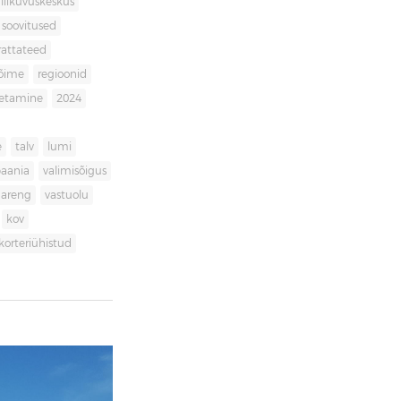
liikuvuskeskus
soovitused
rattateed
võime
regioonid
getamine
2024
e
talv
lumi
aania
valimisõigus
dareng
vastuolu
kov
korteriühistud