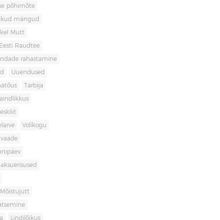
use põhimõte
likud mängud
kel Mutt
Eesti Raudtee
ondade rahastamine
id
Uuendused
natõus
Tarbija
aindlikkus
skliit
larve
Volikogu
avaade
nnipäev
aksuerisused
Mõistujutt
atsemine
a
Lindilõikus