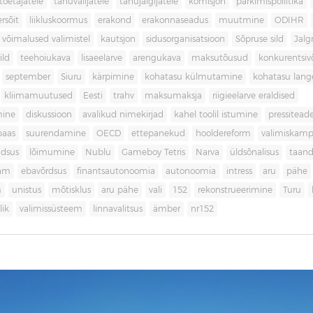
toetajatele
tänuvalijatele
tänujälgijatele
komisjon
parkimispoliitika
rsõit
liikluskoormus
erakond
erakonnaseadus
muutmine
ODIHR
 võimalused valimistel
kautsjon
sidusorganisatsioon
Sõpruse sild
Jalg
ild
teehoiukava
lisaeelarve
arengukava
maksutõusud
konkurentsi
september
Siuru
kärpimine
kohatasu külmutamine
kohatasu lan
kliimamuutused
Eesti
trahv
maksumaksja
riigieelarve eraldised
mine
diskussioon
avalikud nimekirjad
kahel toolil istumine
pressitead
baas
suurendamine
OECD
ettepanekud
hooldereform
valimiskamp
dsus
lõimumine
Nublu
Gameboy Tetris
Narva
üldsõnalisus
taan
aam
ebavõrdsus
finantsautonoomia
autonoomia
intress
aru
pähe
m
unistus
mõtisklus
aru pähe
vali
152
rekonstrueerimine
Turu
ik
valimissüsteem
linnavalitsus
ämber
nr152