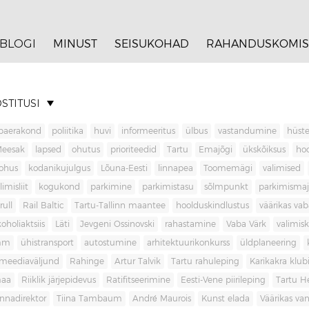
BLOGI
MINUST
SEISUKOHAD
RAHANDUSKOMIS
STITUSI
baerakond
poliitika
huvi
informeeritus
ülbus
vastandumine
hüste
Meesak
lapsed
ohutus
prioriteedid
Tartu
Emajõgi
ükskõiksus
ho
ohus
kodanikujulgus
Lõuna-Eesti
linnapea
Toomemägi
valimised
limisliit
kogukond
parkimine
parkimistasu
sõlmpunkt
parkimisma
rull
Rail Baltic
Tartu-Tallinn maantee
hoolduskindlustus
väärikas va
koholiaktsiis
Läti
Jevgeni Ossinovski
rahastamine
Vaba Värk
valimis
mm
ühistransport
autostumine
arhitektuurikonkurss
üldplaneering
meediaväljund
Rahinge
Artur Talvik
Tartu rahuleping
Karikakra klub
aa
Riiklik järjepidevus
Ratifitseerimine
Eesti-Vene piirileping
Tartu H
innadirektor
Tiina Tambaum
André Maurois
Kunst elada
Väärikas v