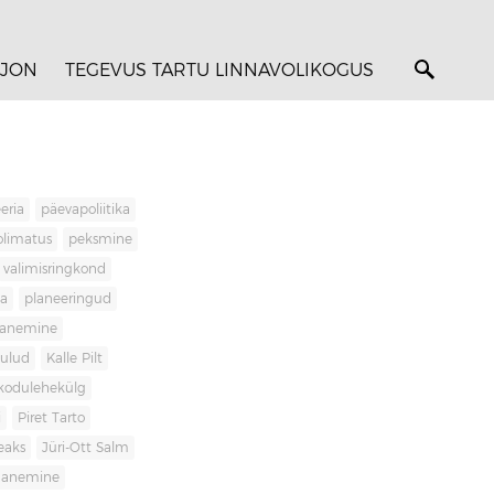
JON
TEGEVUS TARTU LINNAVOLIKOGUS
eria
päevapoliitika
olimatus
peksmine
valimisringkond
ja
planeeringud
banemine
kulud
Kalle Pilt
kodulehekülg
i
Piret Tarto
eaks
Jüri-Ott Salm
ananemine