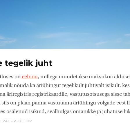
 tegelik juht
tluses on
eelnõu
, millega muudetakse maksukorralduse
alik nõuda ka äriühingut tegelikult juhtivalt isikult, kes
a äriregistris registrikaardile, vastutusotsusega sisse tah
siis on plaan panna vastutama äriühingu võlgade eest li
ises osalenud isikuid, sealhulgas omanikke ja juhatuse li
8,
VAHUR KOLLOM