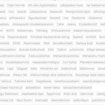
ees
Taavi Minnik
Alt-üles riigikorraldus
Läbipaistev Eesti
Ise hakkama
ead
Uut
Aastat
Läbipaistvus
Siseaudit
Revisjonikomisjon
Nõukog
adus
põhiseadus
õiguskantsler
Noored
Iive
Perekond
Üksikema
abielu
Abikaasade ühisdeklaratsioon
Tahe
Isekus
Elukeskkond
Val
am
KOFS
Käibemaks
Tähtaeg
Ühtlustamine
Käibemaksudirektiiv
ama
Majanduskasv
Piiriülese kaubanduse areng
Saated
Artiklid
Kur
ontrolör
ERJK
Peaminister
PBK
Kevadkontsert
Karlova kool
Kureke
alitsussektor
Kulude kokkuhoid
EKK
Tallinn
juhtimine
kõrge lastea
urafineerimistehas
Tselluloositehas
Metsanduspoliitika
Metsarahu mani
vi
Kooskõlastamine
Kaasarääkimisõigus
Jüri Ratas
Planeerimisseadu
äev
Ligo
Jalgpall
Seks
Ministrite arv
Kokkuhoid
Säästmine
Jane
litsuse
Paisuv riik
Maksumaksja raha raiskamine
Puuetega laste toet
 Valitsus
Tabivere kett
haigekassa
tervishoiusüsteem
asendustegevus
itilised nõunikud
aktsiisitõus
rainer vakra
sotsiaaldemokraadid
gu fraktsioon
eestikeelne õpe
õppimine
Kristi Aria
üleminek
ülere
roopa Liit
Kaul Nurm
toetused
rakendamine
valikuõigus
justiitsm