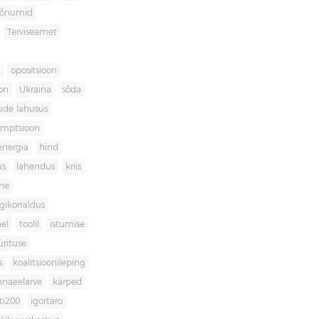
sõnumid
Terviseamet
opositsioon
on
Ukraina
sõda
ude lahusus
umptsioon
energia
hind
us
lahendus
kriis
ne
igikorraldus
el
toolil
istumise
ürituse
s
koalitsioonileping
innaeelarve
kärped
ti200
igortaro