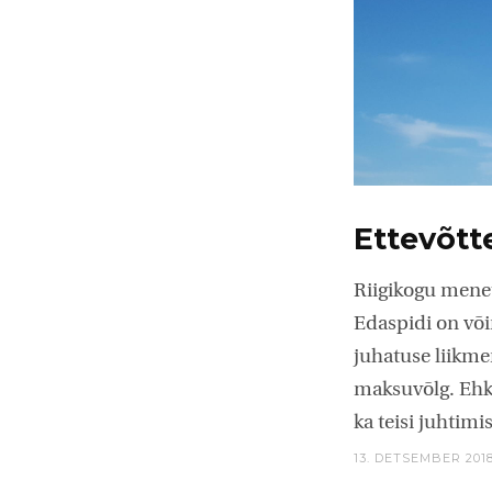
Ettevõtte
Riigikogu mene
Edaspidi on võim
juhatuse liikmen
maksuvõlg. Ehk 
ka teisi juhtim
13. DETSEMBER 201