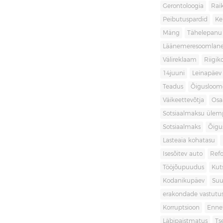
Gerontoloogia
Raik
Peibutuspardid
Ke
Mäng
Tähelepanu
Läänemeresoomlan
Välireklaam
Riigik
14juuni
Leinapäev
Teadus
Õigusloom
Väikeettevõtja
Osa
Sotsiaalmaksu ülemp
Sotsiaalmaks
Õigu
Lasteaia kohatasu
Isesõitev auto
Ref
Tööjõupuudus
Kut
Kodanikupäev
Suu
erakondade vastutu
Korruptsioon
Enne
Läbipaistmatus
Ts