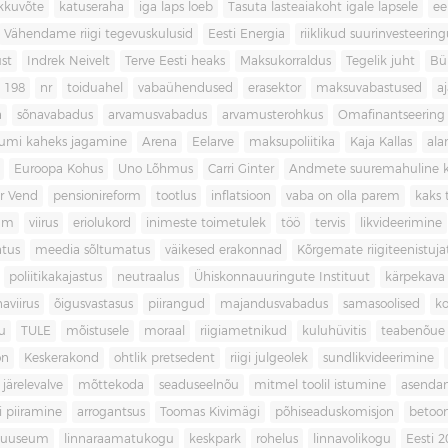
kkuvõte
katuseraha
iga laps loeb
Tasuta lasteaiakoht igale lapsele
ee
Vähendame riigi tegevuskulusid
Eesti Energia
riiklikud suurinvesteerin
ust
Indrek Neivelt
Terve Eesti heaks
Maksukorraldus
Tegelik juht
Bü
198
nr
toiduahel
vabaühendused
erasektor
maksuvabastused
aj
a
sõnavabadus
arvamusvabadus
arvamusterohkus
Omafinantseering
mumi kaheks jagamine
Arena
Eelarve
maksupoliitika
Kaja Kallas
ala
Euroopa Kohus
Uno Lõhmus
Carri Ginter
Andmete suuremahuline 
r Vend
pensionireform
tootlus
inflatsioon
vaba on olla parem
kaks t
kum
viirus
eriolukord
inimeste toimetulek
töö
tervis
likvideerimine
atus
meedia sõltumatus
väikesed erakonnad
Kõrgemate riigiteenistuja
poliitikakajastus
neutraalus
Ühiskonnauuringute Instituut
kärpekava
aviirus
õigusvastasus
piirangud
majandusvabadus
samasoolised
ko
u
TULE
mõistusele
moraal
riigiametnikud
kuluhüvitis
teabenõue
on
Keskerakond
ohtlik pretsedent
riigi julgeolek
sundlikvideerimine
järelevalve
mõttekoda
seaduseelnõu
mitmel toolil istumine
asenda
si piiramine
arrogantsus
Toomas Kivimägi
põhiseaduskomisjon
betoo
muuseum
linnaraamatukogu
keskpark
rohelus
linnavolikogu
Eesti 2