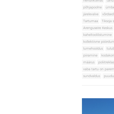
hendrikterras
tänu
põhjapoolne
ümbe
järelevalve
võrdsed
Tartumaa
Tiksoja s
Arenguseire Keskus
kaheltoolilistumine
kollektiivne pöördu
lumehooldus
tulu
piiramine
kodakon
määrus
poliitrekl
vaba tartu on pare
sundvaldus
puudul