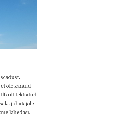
 seadust.
 ei ole kantud
tlikult tekitatud
saks juhatajale
ikme lähedasi.