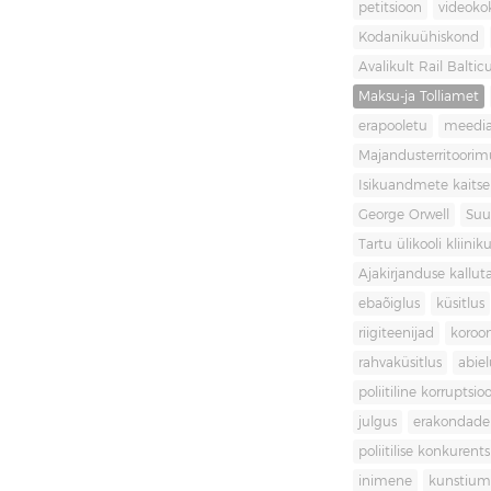
petitsioon
videoko
Kodanikuühiskond
Avalikult Rail Baltic
Maksu-ja Tolliamet
erapooletu
meedi
Majandusterritoori
Isikuandmete kaitse
George Orwell
Suu
Tartu ülikooli kliini
Ajakirjanduse kallut
ebaõiglus
küsitlus
riigiteenijad
koroon
rahvaküsitlus
abiel
poliitiline korruptsio
julgus
erakondade 
poliitilise konkurent
inimene
kunstiu