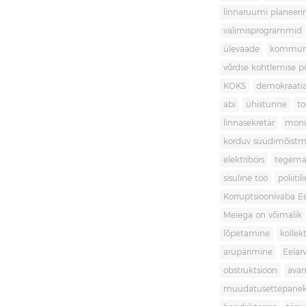
linnaruumi planeer
valimisprogrammid
ülevaade
kommuni
võrdse kohtlemise 
KOKS
demokraati
abi
ühistunne
t
linnasekretär
mon
korduv süüdimõistm
elektribörs
tegema
sisuline töö
poliit
Korruptsioonivaba Ee
Meiega on võimalik
lõpetamine
kollek
arupärimine
Eelar
obstruktsioon
ava
muudatusettepane