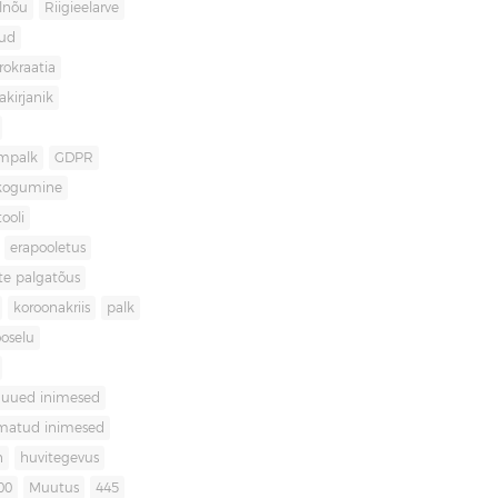
lnõu
Riigieelarve
gud
rokraatia
akirjanik
mpalk
GDPR
kogumine
ooli
erapooletus
te palgatõus
koroonakriis
palk
oselu
uued inimesed
matud inimesed
n
huvitegevus
00
Muutus
445