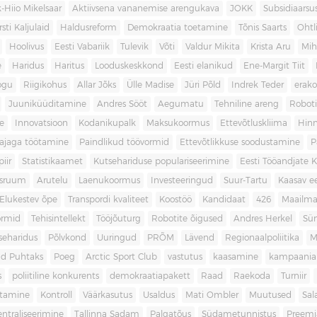
-Hiio Mikelsaar
Aktiivsena vananemise arengukava
JOKK
Subsidiaars
rsti Kaljulaid
Haldusreform
Demokraatia toetamine
Tõnis Saarts
Oht
Hoolivus
Eesti Vabariik
Tulevik
Võti
Valdur Mikita
Krista Aru
Mih
e
Haridus
Haritus
Looduskeskkond
Eesti elanikud
Ene-Margit Tiit
ogu
Riigikohus
Allar Jõks
Ülle Madise
Jüri Põld
Indrek Teder
erak
Juuniküüditamine
Andres Sööt
Aegumatu
Tehniline areng
Robot
e
Innovatsioon
Kodanikupalk
Maksukoormus
Ettevõtluskliima
Hin
ajaga töötamine
Paindlikud töövormid
Ettevõtlikkuse soodustamine
P
iir
Statistikaamet
Kutsehariduse populariseerimine
Eesti Tööandjate Ke
sruum
Arutelu
Laenukoormus
Investeeringud
Suur-Tartu
Kaasav ee
Elukestev õpe
Transpordi kvaliteet
Koostöö
Kandidaat
426
Maailm
ormid
Tehisintellekt
Tööjõuturg
Robotite õigused
Andres Herkel
Sü
seharidus
Põlvkond
Uuringud
PRÕM
Lävend
Regionaalpoliitika
M
d Puhtaks
Poeg
Arctic Sport Club
vastutus
kaasamine
kampaania
s
poliitiline konkurents
demokraatiapakett
Raad
Raekoda
Turniir
tamine
Kontroll
Väärkasutus
Usaldus
Mati Ombler
Muutused
Sal
entraliseerimine
Tallinna Sadam
Palgatõus
Südametunnistus
Preemi