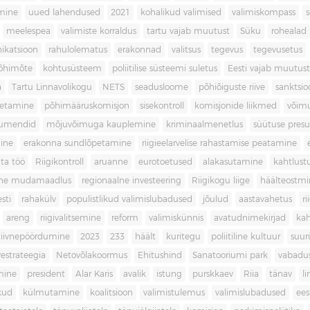
imine
uued lahendused
2021
kohalikud valimised
valimiskompass
meelespea
valimiste korraldus
tartu vajab muutust
Süku
rohealad
katsioon
rahulolematus
erakonnad
valitsus
tegevus
tegevusetus
põhimõte
kohtusüsteem
poliitilise süsteemi suletus
Eesti vajab muutust
a
Tartu Linnavolikogu
NETS
seadusloome
põhiõiguste riive
sanktsio
oetamine
põhimääruskomisjon
sisekontroll
komisjonide liikmed
võim
umendid
mõjuvõimuga kauplemine
kriminaalmenetlus
süütuse pres
ine
erakonna sundlõpetamine
riigieelarvelise rahastamise peatamine
ta töö
Riigikontroll
aruanne
eurotoetused
alakasutamine
kahtlust
iline mudamaadlus
regionaalne investeering
Riigikogu liige
häälteostmi
sti
rahakülv
populistlikud valimislubadused
jõulud
aastavahetus
ri
areng
riigivalitsemine
reform
valimiskünnis
avatudnimekirjad
kah
tiivnepöördumine
2023
233
häält
kuritegu
poliitiline kultuur
suur
vestrateegia
Netovõlakoormus
Ehitushind
Sanatooriumi park
vabadu
mine
president
Alar Karis
avalik
istung
purskkaev
Riia
tänav
l
kud
külmutamine
koalitsioon
valimistulemus
valimislubadused
ees