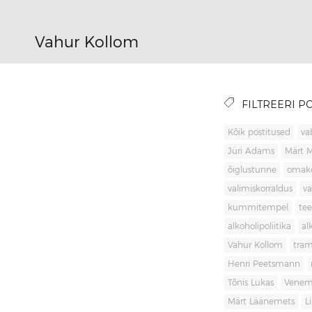
Vahur Kollom
FILTREERI PO
Kõik postitused
va
Jüri Adams
Märt 
õiglustunne
omak
valimiskorraldus
va
kummitempel
tee
alkoholipoliitika
al
Vahur Kollom
tra
Henri Peetsmann
Tõnis Lukas
Venem
Märt Läänemets
L