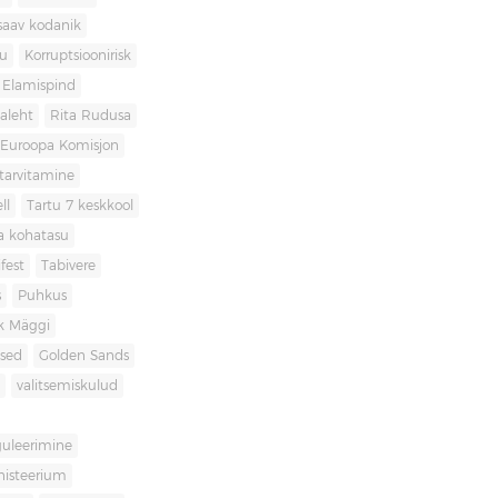
saav kodanik
u
Korruptsioonirisk
Elamispind
laleht
Rita Rudusa
Euroopa Komisjon
itarvitamine
ll
Tartu 7 keskkool
ia kohatasu
fest
Tabivere
s
Puhkus
k Mäggi
used
Golden Sands
valitsemiskulud
guleerimine
inisteerium