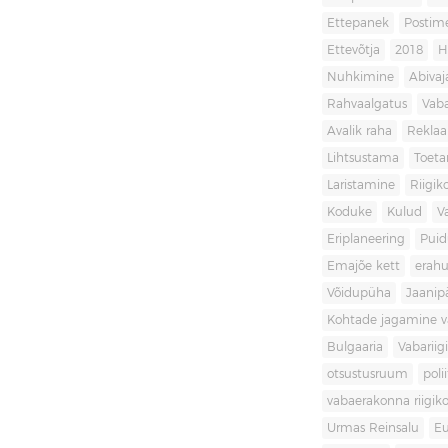
Ettepanek
Postim
Ettevõtja
2018
H
Nuhkimine
Abivaj
Rahvaalgatus
Vaba
Avalik raha
Rekla
Lihtsustama
Toet
Laristamine
Riigik
Koduke
Kulud
V
Eriplaneering
Puid
Emajõe kett
erahu
Võidupüha
Jaanip
Kohtade jagamine va
Bulgaaria
Vabariigi
otsustusruum
poli
vabaerakonna riigiko
Urmas Reinsalu
Eu