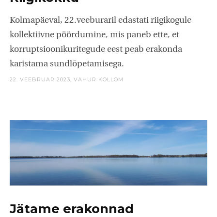
Kolmapäeval, 22.veeburaril edastati riigikogule
kollektiivne pöördumine, mis paneb ette, et
korruptsioonikuritegude eest peab erakonda
karistama sundlõpetamisega.
22. VEEBRUAR 2023,
VAHUR KOLLOM
Jätame erakonnad