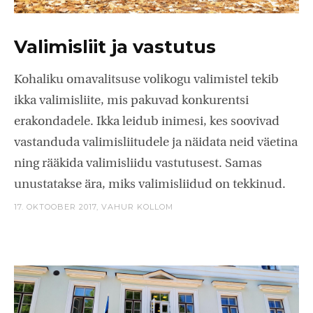
Valimisliit ja vastutus
Kohaliku omavalitsuse volikogu valimistel tekib
ikka valimisliite, mis pakuvad konkurentsi
erakondadele. Ikka leidub inimesi, kes soovivad
vastanduda valimisliitudele ja näidata neid väetina
ning rääkida valimisliidu vastutusest. Samas
unustatakse ära, miks valimisliidud on tekkinud.
17. OKTOOBER 2017,
VAHUR KOLLOM