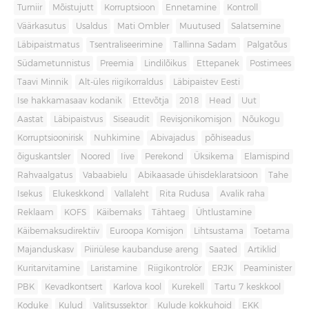
Turniir
Mõistujutt
Korruptsioon
Ennetamine
Kontroll
Väärkasutus
Usaldus
Mati Ombler
Muutused
Salatsemine
Läbipaistmatus
Tsentraliseerimine
Tallinna Sadam
Palgatõus
Südametunnistus
Preemia
Lindilõikus
Ettepanek
Postimees
Taavi Minnik
Alt-üles riigikorraldus
Läbipaistev Eesti
Ise hakkamasaav kodanik
Ettevõtja
2018
Head
Uut
Aastat
Läbipaistvus
Siseaudit
Revisjonikomisjon
Nõukogu
Korruptsioonirisk
Nuhkimine
Abivajadus
põhiseadus
õiguskantsler
Noored
Iive
Perekond
Üksikema
Elamispind
Rahvaalgatus
Vabaabielu
Abikaasade ühisdeklaratsioon
Tahe
Isekus
Elukeskkond
Vallaleht
Rita Rudusa
Avalik raha
Reklaam
KOFS
Käibemaks
Tähtaeg
Ühtlustamine
Käibemaksudirektiiv
Euroopa Komisjon
Lihtsustama
Toetama
Majanduskasv
Piiriülese kaubanduse areng
Saated
Artiklid
Kuritarvitamine
Laristamine
Riigikontrolör
ERJK
Peaminister
PBK
Kevadkontsert
Karlova kool
Kurekell
Tartu 7 keskkool
Koduke
Kulud
Valitsussektor
Kulude kokkuhoid
EKK