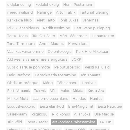
üldplaneering
kodulehekülg
Henri Peetsmann
meediaväljund
Rahinge
Artur Talvik
Tartu rahuleping
Karikakra klubi
Piret Tarto
Tõnis Lukas
Venemaa
Riiklik järjepidevus
Ratifitseerimine
Eesti-Vene piirileping
Tartu Heaks
Jüri-Ott Salm
Märt Läänemets
Linnadirektor
Tiina Tambaum
André Maurois
Kunst elada
Väärikas vananemine
Gerontoloogia
Raik-Hiio Mikelsaar
Aktiivsena vananemise arengukava
JOKK
Subsidiaarsuse põhimõte
Peibutuspardid
Kersti Kaljulaid
Haldusreform
Demokraatia toetamine
Tõnis Saarts
Ohtlikud mängud
Mäng
Tähelepanu
Hoolivus
Eesti Vabariik
Tulevik
Võti
Valdur Mikita
Krista Aru
Mihkel Mutt
Läänemeresoomlane
Haridus
Haritus
Looduskeskkond
Eesti elanikud
Ene-Margit Tiit
Eesti Raudtee
Välireklaam
Riigikogu
Riigikohus
Allar Jõks
Ülle Madise
Jüri Põld
Indrek Teder
erakondade rahastamine
14juuni