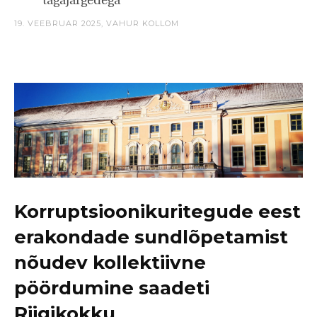
tagajärgedega
19. VEEBRUAR 2025,
VAHUR KOLLOM
Korruptsioonikuritegude eest
erakondade sundlõpetamist
nõudev kollektiivne
pöördumine saadeti
Riigikokku