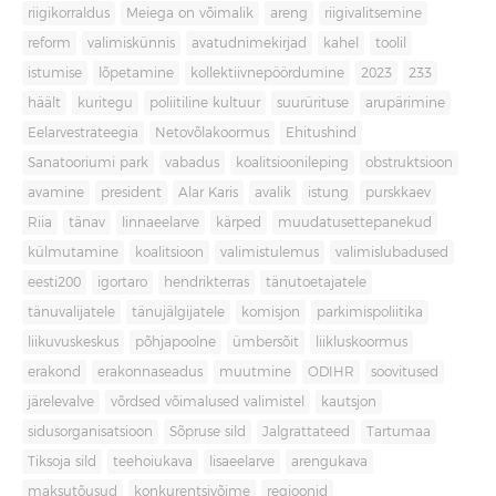
riigikorraldus
Meiega on võimalik
areng
riigivalitsemine
reform
valimiskünnis
avatudnimekirjad
kahel
toolil
istumise
lõpetamine
kollektiivnepöördumine
2023
233
häält
kuritegu
poliitiline kultuur
suurürituse
arupärimine
Eelarvestrateegia
Netovõlakoormus
Ehitushind
Sanatooriumi park
vabadus
koalitsioonileping
obstruktsioon
avamine
president
Alar Karis
avalik
istung
purskkaev
Riia
tänav
linnaeelarve
kärped
muudatusettepanekud
külmutamine
koalitsioon
valimistulemus
valimislubadused
eesti200
igortaro
hendrikterras
tänutoetajatele
tänuvalijatele
tänujälgijatele
komisjon
parkimispoliitika
liikuvuskeskus
põhjapoolne
ümbersõit
liikluskoormus
erakond
erakonnaseadus
muutmine
ODIHR
soovitused
järelevalve
võrdsed võimalused valimistel
kautsjon
sidusorganisatsioon
Sõpruse sild
Jalgrattateed
Tartumaa
Tiksoja sild
teehoiukava
lisaeelarve
arengukava
maksutõusud
konkurentsivõime
regioonid