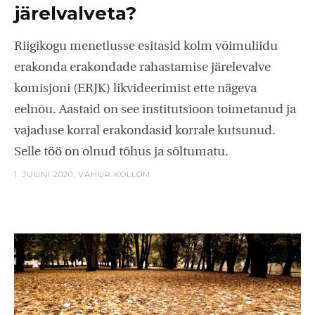
järelvalveta?
Riigikogu menetlusse esitasid kolm võimuliidu
erakonda erakondade rahastamise järelevalve
komisjoni (ERJK) likvideerimist ette nägeva
eelnõu. Aastaid on see institutsioon toimetanud ja
vajaduse korral erakondasid korrale kutsunud.
Selle töö on olnud tõhus ja sõltumatu.
1. JUUNI 2020,
VAHUR KOLLOM