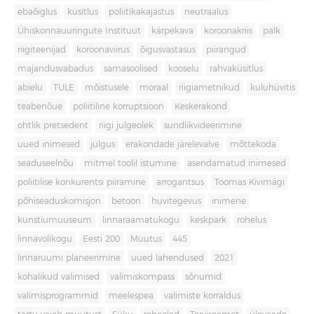
ebaõiglus
küsitlus
poliitikakajastus
neutraalus
Ühiskonnauuringute Instituut
kärpekava
koroonakriis
palk
riigiteenijad
koroonaviirus
õigusvastasus
piirangud
majandusvabadus
samasoolised
kooselu
rahvaküsitlus
abielu
TULE
mõistusele
moraal
riigiametnikud
kuluhüvitis
teabenõue
poliitiline korruptsioon
Keskerakond
ohtlik pretsedent
riigi julgeolek
sundlikvideerimine
uued inimesed
julgus
erakondade järelevalve
mõttekoda
seaduseelnõu
mitmel toolil istumine
asendamatud inimesed
poliitilise konkurentsi piiramine
arrogantsus
Toomas Kivimägi
põhiseaduskomisjon
betoon
huvitegevus
inimene
kunstiumuuseum
linnaraamatukogu
keskpark
rohelus
linnavolikogu
Eesti 200
Muutus
445
linnaruumi planeerimine
uued lahendused
2021
kohalikud valimised
valimiskompass
sõnumid
valimisprogrammid
meelespea
valimiste korraldus