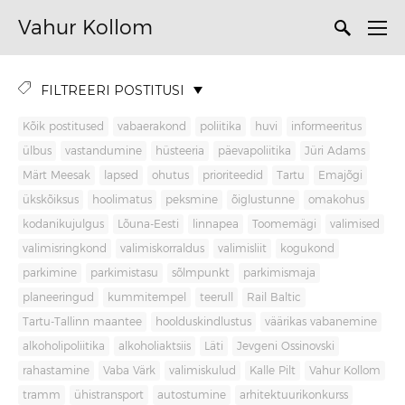
Vahur Kollom
FILTREERI POSTITUSI
Kõik postitused
vabaerakond
poliitika
huvi
informeeritus
ülbus
vastandumine
hüsteeria
päevapoliitika
Jüri Adams
Märt Meesak
lapsed
ohutus
prioriteedid
Tartu
Emajõgi
ükskõiksus
hoolimatus
peksmine
õiglustunne
omakohus
kodanikujulgus
Lõuna-Eesti
linnapea
Toomemägi
valimised
valimisringkond
valimiskorraldus
valimisliit
kogukond
parkimine
parkimistasu
sõlmpunkt
parkimismaja
planeeringud
kummitempel
teerull
Rail Baltic
Tartu-Tallinn maantee
hoolduskindlustus
väärikas vabanemine
alkoholipoliitika
alkoholiaktsiis
Läti
Jevgeni Ossinovski
rahastamine
Vaba Värk
valimiskulud
Kalle Pilt
Vahur Kollom
tramm
ühistransport
autostumine
arhitektuurikonkurss