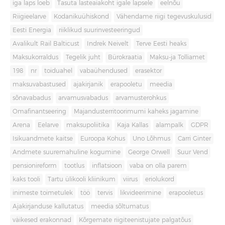
iga laps loeb
Tasuta lasteaiakoht igale lapsele
eelnõu
Riigieelarve
Kodanikuühiskond
Vähendame riigi tegevuskulusid
Eesti Energia
riiklikud suurinvesteeringud
Avalikult Rail Balticust
Indrek Neivelt
Terve Eesti heaks
Maksukorraldus
Tegelik juht
Bürokraatia
Maksu-ja Tolliamet
198
nr
toiduahel
vabaühendused
erasektor
maksuvabastused
ajakirjanik
erapooletu
meedia
sõnavabadus
arvamusvabadus
arvamusterohkus
Omafinantseering
Majandusterritoorimumi kaheks jagamine
Arena
Eelarve
maksupoliitika
Kaja Kallas
alampalk
GDPR
Isikuandmete kaitse
Euroopa Kohus
Uno Lõhmus
Carri Ginter
Andmete suuremahuline kogumine
George Orwell
Suur Vend
pensionireform
tootlus
inflatsioon
vaba on olla parem
kaks tooli
Tartu ülikooli kliinikum
viirus
eriolukord
inimeste toimetulek
töö
tervis
likvideerimine
erapooletus
Ajakirjanduse kallutatus
meedia sõltumatus
väikesed erakonnad
Kõrgemate riigiteenistujate palgatõus