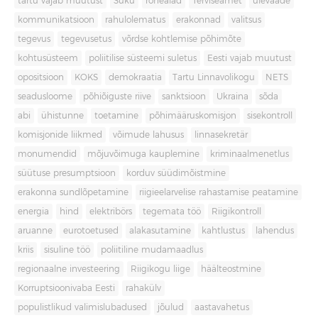
tartu vajab muutust
Süku
rohealad
Terviseamet
ülevaade
kommunikatsioon
rahulolematus
erakonnad
valitsus
tegevus
tegevusetus
võrdse kohtlemise põhimõte
kohtusüsteem
poliitilise süsteemi suletus
Eesti vajab muutust
opositsioon
KOKS
demokraatia
Tartu Linnavolikogu
NETS
seadusloome
põhiõiguste riive
sanktsioon
Ukraina
sõda
abi
ühistunne
toetamine
põhimääruskomisjon
sisekontroll
komisjonide liikmed
võimude lahusus
linnasekretär
monumendid
mõjuvõimuga kauplemine
kriminaalmenetlus
süütuse presumptsioon
korduv süüdimõistmine
erakonna sundlõpetamine
riigieelarvelise rahastamise peatamine
energia
hind
elektribörs
tegemata töö
Riigikontroll
aruanne
eurotoetused
alakasutamine
kahtlustus
lahendus
kriis
sisuline töö
poliitiline mudamaadlus
regionaalne investeering
Riigikogu liige
häälteostmine
Korruptsioonivaba Eesti
rahakülv
populistlikud valimislubadused
jõulud
aastavahetus