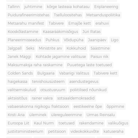
Tallinn
juhtimine
kõrge lasteaia kohatasu
Eriplaneering
Puidurafineerimistehas
Tselluloositehas
Metsanduspoliitika
Metsarahu manifest
Tabivere
Emajõe kett
erahuvi
Kooskõlastamine
Kaasarääkimisõigus
Jüri Ratas
Planeerimisseadus
Puhkus
Võidupüha
Jaanipäev
Ligo
Jalgpall
Seks
Ministrite arv
Kokkuhoid
Säästmine
Janek Mäggi
Kohtade jagamine valitsuse
Paisuv riik
Maksumaksja raha raiskamine
Puuetega laste toetused
Golden Sands
Bulgaaria
Vabariigi Valitsus
Tabivere kett
haigekassa
tervishoiusüsteem
asendustegevus
valitsemiskulud
otsustusruum
poliitilised nõunikud
aktsiisitõus
rainer vakra
sotsiaaldemokraadid
vabaerakonna riigikogu fraktsioon
eestikeelne õpe
õppimine
Kristi Aria
üleminek
ülereguleerimine
Urmas Reinsalu
Euroopa Liit
Kaul Nurm
toetused
rakendamine
valikuõigus
justiitsministeerium
petitsioon
videokokkuvõte
katuseraha