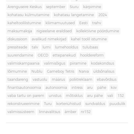
Arenguseire Keskus
september
Siuru
kärpimine
kohatasu külmutamine
kohatasu langetamine
2024
kaheltoolilistumine
kliimamuutused
Eesti
trahv
maksumaksja
riigieelarve eraldised
kollektiivne pöördumine
diskussioon
avalikud nimekirjad
kahel toolil istumine
pressiteade
talv
lumi
lumehooldus
tulubaas
suurendamine
OECD
ettepanekud
hooldereform
valimiskampaania
valimisõigus
piiramine
kodakondsus
lõimumine
Nublu
Gameboy Tetris
Narva
üldsõnalisus
taandareng
vastuolu
määrus
poliitreklaam
ebavõrdsus
finantsautonoomia
autonoomia
intress
aru
pähe
kov
vaba tartu on parem
unistus
mõtisklus
aru pähe
vali
152
rekonstrueerimine
Turu
korteriühistud
sundvaldus
puudulik
valimissüsteem
linnavalitsus
ämber
nr152