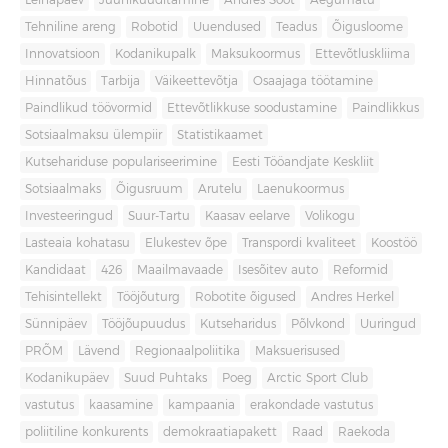
Leinapäev
Juuniküüditamine
Andres Sööt
Aegumatu
Tehniline areng
Robotid
Uuendused
Teadus
Õigusloome
Innovatsioon
Kodanikupalk
Maksukoormus
Ettevõtluskliima
Hinnatõus
Tarbija
Väikeettevõtja
Osaajaga töötamine
Paindlikud töövormid
Ettevõtlikkuse soodustamine
Paindlikkus
Sotsiaalmaksu ülempiir
Statistikaamet
Kutsehariduse populariseerimine
Eesti Tööandjate Keskliit
Sotsiaalmaks
Õigusruum
Arutelu
Laenukoormus
Investeeringud
Suur-Tartu
Kaasav eelarve
Volikogu
Lasteaia kohatasu
Elukestev õpe
Transpordi kvaliteet
Koostöö
Kandidaat
426
Maailmavaade
Isesõitev auto
Reformid
Tehisintellekt
Tööjõuturg
Robotite õigused
Andres Herkel
Sünnipäev
Tööjõupuudus
Kutseharidus
Põlvkond
Uuringud
PRÕM
Lävend
Regionaalpoliitika
Maksuerisused
Kodanikupäev
Suud Puhtaks
Poeg
Arctic Sport Club
vastutus
kaasamine
kampaania
erakondade vastutus
poliitiline konkurents
demokraatiapakett
Raad
Raekoda