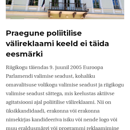
Praegune poliitilise
välireklaami keeld ei täida
eesmärki
Riigikogu täiendas 9. juunil 2005 Euroopa
Parlamendi valimise seadust, kohaliku
omavalitsuse volikogu valimise seadust ja riigikogu
valimise seadust sättega, mis keelustas aktiivse
agitatsiooni ajal poliitilise välireklaami. Nii on
üksikkandidaadi, erakonna või erakonna
nimekirjas kandideeriva isiku või nende logo või
muu eraldusmärgi või programmi reklaamimine