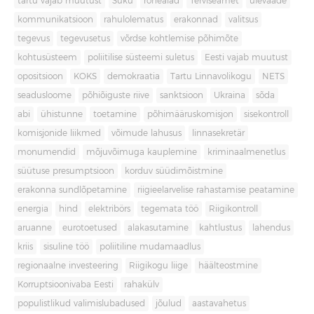
tartu vajab muutust
Süku
rohealad
Terviseamet
ülevaade
kommunikatsioon
rahulolematus
erakonnad
valitsus
tegevus
tegevusetus
võrdse kohtlemise põhimõte
kohtusüsteem
poliitilise süsteemi suletus
Eesti vajab muutust
opositsioon
KOKS
demokraatia
Tartu Linnavolikogu
NETS
seadusloome
põhiõiguste riive
sanktsioon
Ukraina
sõda
abi
ühistunne
toetamine
põhimääruskomisjon
sisekontroll
komisjonide liikmed
võimude lahusus
linnasekretär
monumendid
mõjuvõimuga kauplemine
kriminaalmenetlus
süütuse presumptsioon
korduv süüdimõistmine
erakonna sundlõpetamine
riigieelarvelise rahastamise peatamine
energia
hind
elektribörs
tegemata töö
Riigikontroll
aruanne
eurotoetused
alakasutamine
kahtlustus
lahendus
kriis
sisuline töö
poliitiline mudamaadlus
regionaalne investeering
Riigikogu liige
häälteostmine
Korruptsioonivaba Eesti
rahakülv
populistlikud valimislubadused
jõulud
aastavahetus