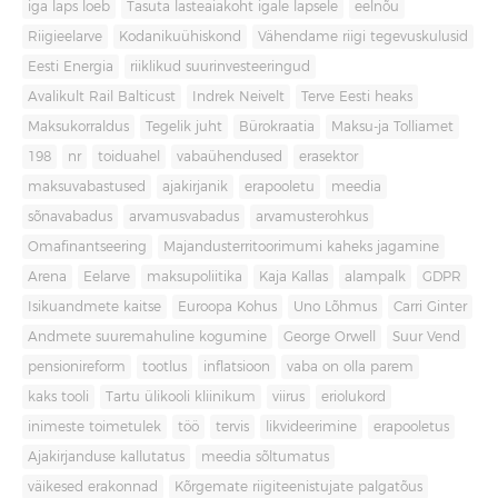
iga laps loeb
Tasuta lasteaiakoht igale lapsele
eelnõu
Riigieelarve
Kodanikuühiskond
Vähendame riigi tegevuskulusid
Eesti Energia
riiklikud suurinvesteeringud
Avalikult Rail Balticust
Indrek Neivelt
Terve Eesti heaks
Maksukorraldus
Tegelik juht
Bürokraatia
Maksu-ja Tolliamet
198
nr
toiduahel
vabaühendused
erasektor
maksuvabastused
ajakirjanik
erapooletu
meedia
sõnavabadus
arvamusvabadus
arvamusterohkus
Omafinantseering
Majandusterritoorimumi kaheks jagamine
Arena
Eelarve
maksupoliitika
Kaja Kallas
alampalk
GDPR
Isikuandmete kaitse
Euroopa Kohus
Uno Lõhmus
Carri Ginter
Andmete suuremahuline kogumine
George Orwell
Suur Vend
pensionireform
tootlus
inflatsioon
vaba on olla parem
kaks tooli
Tartu ülikooli kliinikum
viirus
eriolukord
inimeste toimetulek
töö
tervis
likvideerimine
erapooletus
Ajakirjanduse kallutatus
meedia sõltumatus
väikesed erakonnad
Kõrgemate riigiteenistujate palgatõus