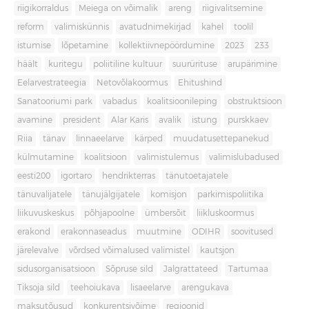
riigikorraldus
Meiega on võimalik
areng
riigivalitsemine
reform
valimiskünnis
avatudnimekirjad
kahel
toolil
istumise
lõpetamine
kollektiivnepöördumine
2023
233
häält
kuritegu
poliitiline kultuur
suurürituse
arupärimine
Eelarvestrateegia
Netovõlakoormus
Ehitushind
Sanatooriumi park
vabadus
koalitsioonileping
obstruktsioon
avamine
president
Alar Karis
avalik
istung
purskkaev
Riia
tänav
linnaeelarve
kärped
muudatusettepanekud
külmutamine
koalitsioon
valimistulemus
valimislubadused
eesti200
igortaro
hendrikterras
tänutoetajatele
tänuvalijatele
tänujälgijatele
komisjon
parkimispoliitika
liikuvuskeskus
põhjapoolne
ümbersõit
liikluskoormus
erakond
erakonnaseadus
muutmine
ODIHR
soovitused
järelevalve
võrdsed võimalused valimistel
kautsjon
sidusorganisatsioon
Sõpruse sild
Jalgrattateed
Tartumaa
Tiksoja sild
teehoiukava
lisaeelarve
arengukava
maksutõusud
konkurentsivõime
regioonid