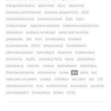
Arenguseire Keskus
september
Siuru
kärpimine
kohatasu külmutamine
kohatasu langetamine
2024
kaheltoolilistumine
kliimamuutused
Eesti
trahv
maksumaksja
riigieelarve eraldised
kollektiivne pöördumine
diskussioon
avalikud nimekirjad
kahel toolil istumine
pressiteade
talv
lumi
lumehooldus
tulubaas
suurendamine
OECD
ettepanekud
hooldereform
valimiskampaania
valimisõigus
piiramine
kodakondsus
lõimumine
Nublu
Gameboy Tetris
Narva
üldsõnalisus
taandareng
vastuolu
määrus
poliitreklaam
ebavõrdsus
finantsautonoomia
autonoomia
intress
aru
pähe
kov
vaba tartu on parem
unistus
mõtisklus
aru pähe
vali
152
rekonstrueerimine
Turu
korteriühistud
sundvaldus
puudulik
valimissüsteem
linnavalitsus
ämber
nr152