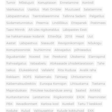
Turniir
Mõistujutt
Korruptsioon
Ennetamine
Kontroll
Väärkasutus
Usaldus
Mati Ombler
Muutused
Salatsemine
Läbipaistmatus
Tsentraliseerimine
Tallinna Sadam
Palgatõus
Südametunnistus
Preemia
Lindilõikus
Ettepanek
Postimees
Taavi Minnik
Alt-üles riigikorraldus
Läbipaistev Eesti
Ise hakkamasaav kodanik
Ettevõtja
2018
Head
Uut
Aastat
Läbipaistvus
Siseaudit
Revisjonikomisjon
Nõukogu
Korruptsioonirisk
Nuhkimine
Abivajadus
põhiseadus
õiguskantsler
Noored
Iive
Perekond
Üksikema
Elamispind
Rahvaalgatus
Vabaabielu
Abikaasade ühisdeklaratsioon
Tahe
Isekus
Elukeskkond
Vallaleht
Rita Rudusa
Avalik raha
Reklaam
KOFS
Käibemaks
Tähtaeg
Ühtlustamine
Käibemaksudirektiiv
Euroopa Komisjon
Lihtsustama
Toetama
Majanduskasv
Piiriülese kaubanduse areng
Saated
Artiklid
Kuritarvitamine
Laristamine
Riigikontrolör
ERJK
Peaminister
PBK
Kevadkontsert
Karlova kool
Kurekell
Tartu 7 keskkool
Koduke
Kulud
Valitsussektor
Kulude kokkuhoid
EKK