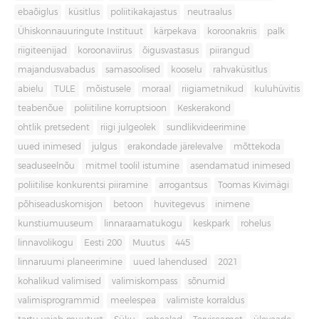
ebaõiglus
küsitlus
poliitikakajastus
neutraalus
Ühiskonnauuringute Instituut
kärpekava
koroonakriis
palk
riigiteenijad
koroonaviirus
õigusvastasus
piirangud
majandusvabadus
samasoolised
kooselu
rahvaküsitlus
abielu
TULE
mõistusele
moraal
riigiametnikud
kuluhüvitis
teabenõue
poliitiline korruptsioon
Keskerakond
ohtlik pretsedent
riigi julgeolek
sundlikvideerimine
uued inimesed
julgus
erakondade järelevalve
mõttekoda
seaduseelnõu
mitmel toolil istumine
asendamatud inimesed
poliitilise konkurentsi piiramine
arrogantsus
Toomas Kivimägi
põhiseaduskomisjon
betoon
huvitegevus
inimene
kunstiumuuseum
linnaraamatukogu
keskpark
rohelus
linnavolikogu
Eesti 200
Muutus
445
linnaruumi planeerimine
uued lahendused
2021
kohalikud valimised
valimiskompass
sõnumid
valimisprogrammid
meelespea
valimiste korraldus