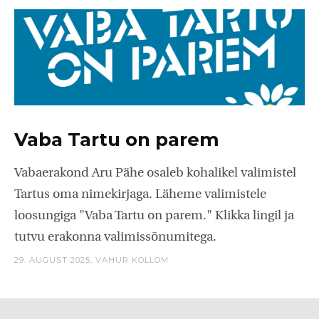
Vaba Tartu on parem
Vabaerakond Aru Pähe osaleb kohalikel valimistel
Tartus oma nimekirjaga. Läheme valimistele
loosungiga "Vaba Tartu on parem." Klikka lingil ja
tutvu erakonna valimissõnumitega.
29. AUGUST 2025,
VAHUR KOLLOM