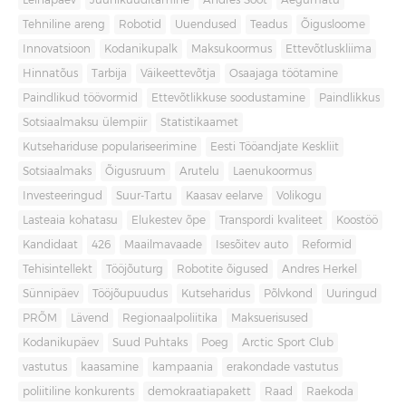
Leinapäev
Juuniküüditamine
Andres Sööt
Aegumatu
Tehniline areng
Robotid
Uuendused
Teadus
Õigusloome
Innovatsioon
Kodanikupalk
Maksukoormus
Ettevõtluskliima
Hinnatõus
Tarbija
Väikeettevõtja
Osaajaga töötamine
Paindlikud töövormid
Ettevõtlikkuse soodustamine
Paindlikkus
Sotsiaalmaksu ülempiir
Statistikaamet
Kutsehariduse populariseerimine
Eesti Tööandjate Keskliit
Sotsiaalmaks
Õigusruum
Arutelu
Laenukoormus
Investeeringud
Suur-Tartu
Kaasav eelarve
Volikogu
Lasteaia kohatasu
Elukestev õpe
Transpordi kvaliteet
Koostöö
Kandidaat
426
Maailmavaade
Isesõitev auto
Reformid
Tehisintellekt
Tööjõuturg
Robotite õigused
Andres Herkel
Sünnipäev
Tööjõupuudus
Kutseharidus
Põlvkond
Uuringud
PRÕM
Lävend
Regionaalpoliitika
Maksuerisused
Kodanikupäev
Suud Puhtaks
Poeg
Arctic Sport Club
vastutus
kaasamine
kampaania
erakondade vastutus
poliitiline konkurents
demokraatiapakett
Raad
Raekoda