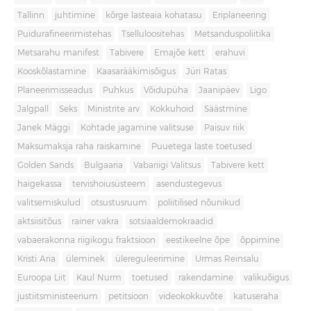
Tallinn
juhtimine
kõrge lasteaia kohatasu
Eriplaneering
Puidurafineerimistehas
Tselluloositehas
Metsanduspoliitika
Metsarahu manifest
Tabivere
Emajõe kett
erahuvi
Kooskõlastamine
Kaasarääkimisõigus
Jüri Ratas
Planeerimisseadus
Puhkus
Võidupüha
Jaanipäev
Ligo
Jalgpall
Seks
Ministrite arv
Kokkuhoid
Säästmine
Janek Mäggi
Kohtade jagamine valitsuse
Paisuv riik
Maksumaksja raha raiskamine
Puuetega laste toetused
Golden Sands
Bulgaaria
Vabariigi Valitsus
Tabivere kett
haigekassa
tervishoiusüsteem
asendustegevus
valitsemiskulud
otsustusruum
poliitilised nõunikud
aktsiisitõus
rainer vakra
sotsiaaldemokraadid
vabaerakonna riigikogu fraktsioon
eestikeelne õpe
õppimine
Kristi Aria
üleminek
ülereguleerimine
Urmas Reinsalu
Euroopa Liit
Kaul Nurm
toetused
rakendamine
valikuõigus
justiitsministeerium
petitsioon
videokokkuvõte
katuseraha