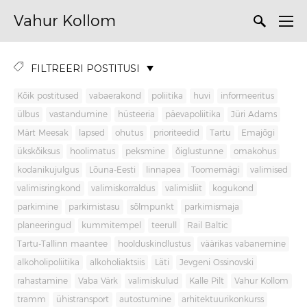
Vahur Kollom
FILTREERI POSTITUSI
Kõik postitused
vabaerakond
poliitika
huvi
informeeritus
ülbus
vastandumine
hüsteeria
päevapoliitika
Jüri Adams
Märt Meesak
lapsed
ohutus
prioriteedid
Tartu
Emajõgi
ükskõiksus
hoolimatus
peksmine
õiglustunne
omakohus
kodanikujulgus
Lõuna-Eesti
linnapea
Toomemägi
valimised
valimisringkond
valimiskorraldus
valimisliit
kogukond
parkimine
parkimistasu
sõlmpunkt
parkimismaja
planeeringud
kummitempel
teerull
Rail Baltic
Tartu-Tallinn maantee
hoolduskindlustus
väärikas vabanemine
alkoholipoliitika
alkoholiaktsiis
Läti
Jevgeni Ossinovski
rahastamine
Vaba Värk
valimiskulud
Kalle Pilt
Vahur Kollom
tramm
ühistransport
autostumine
arhitektuurikonkurss