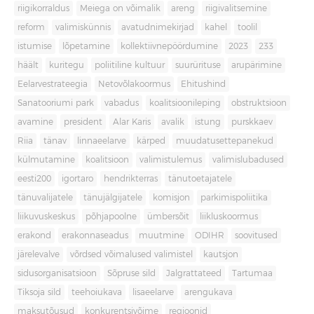
riigikorraldus
Meiega on võimalik
areng
riigivalitsemine
reform
valimiskünnis
avatudnimekirjad
kahel
toolil
istumise
lõpetamine
kollektiivnepöördumine
2023
233
häält
kuritegu
poliitiline kultuur
suurürituse
arupärimine
Eelarvestrateegia
Netovõlakoormus
Ehitushind
Sanatooriumi park
vabadus
koalitsioonileping
obstruktsioon
avamine
president
Alar Karis
avalik
istung
purskkaev
Riia
tänav
linnaeelarve
kärped
muudatusettepanekud
külmutamine
koalitsioon
valimistulemus
valimislubadused
eesti200
igortaro
hendrikterras
tänutoetajatele
tänuvalijatele
tänujälgijatele
komisjon
parkimispoliitika
liikuvuskeskus
põhjapoolne
ümbersõit
liikluskoormus
erakond
erakonnaseadus
muutmine
ODIHR
soovitused
järelevalve
võrdsed võimalused valimistel
kautsjon
sidusorganisatsioon
Sõpruse sild
Jalgrattateed
Tartumaa
Tiksoja sild
teehoiukava
lisaeelarve
arengukava
maksutõusud
konkurentsivõime
regioonid