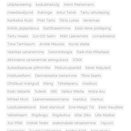
üldplaneering
kodulehekülg
Henri Peetsmann
meediaväljund
Rahinge
Artur Talvik
Tartu rahuleping
Karikakra klubi
Piret Tarto
Tõnis Lukas
Venemaa
Riiklik järjepidevus
Ratifitseerimine
Eesti-Vene piirileping
Tartu Heaks
Jüri-Ott Salm
Märt Läänemets
Linnadirektor
Tiina Tambaum
André Maurois
Kunst elada
Väärikas vananemine
Gerontoloogia
Raik-Hiio Mikelsaar
Aktiivsena vananemise arengukava
JOKK
Subsidiaarsuse põhimõte
Peibutuspardid
Kersti Kaljulaid
Haldusreform
Demokraatia toetamine
Tõnis Saarts
Ohtlikud mängud
Mäng
Tähelepanu
Hoolivus
Eesti Vabariik
Tulevik
Võti
Valdur Mikita
Krista Aru
Mihkel Mutt
Läänemeresoomlane
Haridus
Haritus
Looduskeskkond
Eesti elanikud
Ene-Margit Tiit
Eesti Raudtee
Välireklaam
Riigikogu
Riigikohus
Allar Jõks
Ülle Madise
Jüri Põld
Indrek Teder
erakondade rahastamine
14juuni