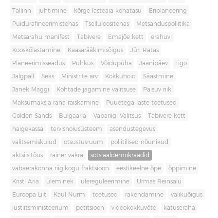
Tallinn
juhtimine
kõrge lasteaia kohatasu
Eriplaneering
Puidurafineerimistehas
Tselluloositehas
Metsanduspoliitika
Metsarahu manifest
Tabivere
Emajõe kett
erahuvi
Kooskõlastamine
Kaasarääkimisõigus
Jüri Ratas
Planeerimisseadus
Puhkus
Võidupüha
Jaanipäev
Ligo
Jalgpall
Seks
Ministrite arv
Kokkuhoid
Säästmine
Janek Mäggi
Kohtade jagamine valitsuse
Paisuv riik
Maksumaksja raha raiskamine
Puuetega laste toetused
Golden Sands
Bulgaaria
Vabariigi Valitsus
Tabivere kett
haigekassa
tervishoiusüsteem
asendustegevus
valitsemiskulud
otsustusruum
poliitilised nõunikud
aktsiisitõus
rainer vakra
sotsiaaldemokraadid
vabaerakonna riigikogu fraktsioon
eestikeelne õpe
õppimine
Kristi Aria
üleminek
ülereguleerimine
Urmas Reinsalu
Euroopa Liit
Kaul Nurm
toetused
rakendamine
valikuõigus
justiitsministeerium
petitsioon
videokokkuvõte
katuseraha