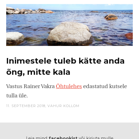
Inimestele tuleb kätte anda
õng, mitte kala
Vastus Rainer Vakra
Õhtulehes
edastatud kutsele
tulla üle.
11. SEPTEMBER 2018,
VAHUR KOLLOM
facebookist
Leia mind
või kirjuta mulle