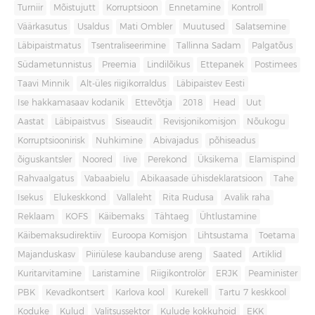
Turniir
Mõistujutt
Korruptsioon
Ennetamine
Kontroll
Väärkasutus
Usaldus
Mati Ombler
Muutused
Salatsemine
Läbipaistmatus
Tsentraliseerimine
Tallinna Sadam
Palgatõus
Südametunnistus
Preemia
Lindilõikus
Ettepanek
Postimees
Taavi Minnik
Alt-üles riigikorraldus
Läbipaistev Eesti
Ise hakkamasaav kodanik
Ettevõtja
2018
Head
Uut
Aastat
Läbipaistvus
Siseaudit
Revisjonikomisjon
Nõukogu
Korruptsioonirisk
Nuhkimine
Abivajadus
põhiseadus
õiguskantsler
Noored
Iive
Perekond
Üksikema
Elamispind
Rahvaalgatus
Vabaabielu
Abikaasade ühisdeklaratsioon
Tahe
Isekus
Elukeskkond
Vallaleht
Rita Rudusa
Avalik raha
Reklaam
KOFS
Käibemaks
Tähtaeg
Ühtlustamine
Käibemaksudirektiiv
Euroopa Komisjon
Lihtsustama
Toetama
Majanduskasv
Piiriülese kaubanduse areng
Saated
Artiklid
Kuritarvitamine
Laristamine
Riigikontrolör
ERJK
Peaminister
PBK
Kevadkontsert
Karlova kool
Kurekell
Tartu 7 keskkool
Koduke
Kulud
Valitsussektor
Kulude kokkuhoid
EKK