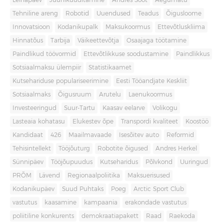
Leinapäev
Juuniküüditamine
Andres Sööt
Aegumatu
Tehniline areng
Robotid
Uuendused
Teadus
Õigusloome
Innovatsioon
Kodanikupalk
Maksukoormus
Ettevõtluskliima
Hinnatõus
Tarbija
Väikeettevõtja
Osaajaga töötamine
Paindlikud töövormid
Ettevõtlikkuse soodustamine
Paindlikkus
Sotsiaalmaksu ülempiir
Statistikaamet
Kutsehariduse populariseerimine
Eesti Tööandjate Keskliit
Sotsiaalmaks
Õigusruum
Arutelu
Laenukoormus
Investeeringud
Suur-Tartu
Kaasav eelarve
Volikogu
Lasteaia kohatasu
Elukestev õpe
Transpordi kvaliteet
Koostöö
Kandidaat
426
Maailmavaade
Isesõitev auto
Reformid
Tehisintellekt
Tööjõuturg
Robotite õigused
Andres Herkel
Sünnipäev
Tööjõupuudus
Kutseharidus
Põlvkond
Uuringud
PRÕM
Lävend
Regionaalpoliitika
Maksuerisused
Kodanikupäev
Suud Puhtaks
Poeg
Arctic Sport Club
vastutus
kaasamine
kampaania
erakondade vastutus
poliitiline konkurents
demokraatiapakett
Raad
Raekoda