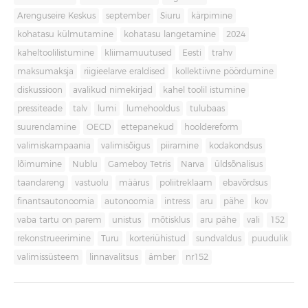
Arenguseire Keskus
september
Siuru
kärpimine
kohatasu külmutamine
kohatasu langetamine
2024
kaheltoolilistumine
kliimamuutused
Eesti
trahv
maksumaksja
riigieelarve eraldised
kollektiivne pöördumine
diskussioon
avalikud nimekirjad
kahel toolil istumine
pressiteade
talv
lumi
lumehooldus
tulubaas
suurendamine
OECD
ettepanekud
hooldereform
valimiskampaania
valimisõigus
piiramine
kodakondsus
lõimumine
Nublu
Gameboy Tetris
Narva
üldsõnalisus
taandareng
vastuolu
määrus
poliitreklaam
ebavõrdsus
finantsautonoomia
autonoomia
intress
aru
pähe
kov
vaba tartu on parem
unistus
mõtisklus
aru pähe
vali
152
rekonstrueerimine
Turu
korteriühistud
sundvaldus
puudulik
valimissüsteem
linnavalitsus
ämber
nr152