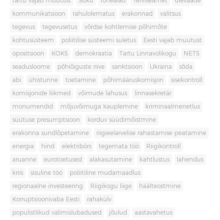
tartu vajab muutust
Süku
rohealad
Terviseamet
ülevaade
kommunikatsioon
rahulolematus
erakonnad
valitsus
tegevus
tegevusetus
võrdse kohtlemise põhimõte
kohtusüsteem
poliitilise süsteemi suletus
Eesti vajab muutust
opositsioon
KOKS
demokraatia
Tartu Linnavolikogu
NETS
seadusloome
põhiõiguste riive
sanktsioon
Ukraina
sõda
abi
ühistunne
toetamine
põhimääruskomisjon
sisekontroll
komisjonide liikmed
võimude lahusus
linnasekretär
monumendid
mõjuvõimuga kauplemine
kriminaalmenetlus
süütuse presumptsioon
korduv süüdimõistmine
erakonna sundlõpetamine
riigieelarvelise rahastamise peatamine
energia
hind
elektribörs
tegemata töö
Riigikontroll
aruanne
eurotoetused
alakasutamine
kahtlustus
lahendus
kriis
sisuline töö
poliitiline mudamaadlus
regionaalne investeering
Riigikogu liige
häälteostmine
Korruptsioonivaba Eesti
rahakülv
populistlikud valimislubadused
jõulud
aastavahetus