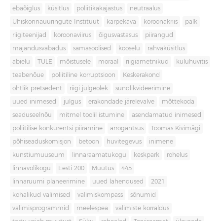
ebaõiglus
küsitlus
poliitikakajastus
neutraalus
Ühiskonnauuringute Instituut
kärpekava
koroonakriis
palk
riigiteenijad
koroonaviirus
õigusvastasus
piirangud
majandusvabadus
samasoolised
kooselu
rahvaküsitlus
abielu
TULE
mõistusele
moraal
riigiametnikud
kuluhüvitis
teabenõue
poliitiline korruptsioon
Keskerakond
ohtlik pretsedent
riigi julgeolek
sundlikvideerimine
uued inimesed
julgus
erakondade järelevalve
mõttekoda
seaduseelnõu
mitmel toolil istumine
asendamatud inimesed
poliitilise konkurentsi piiramine
arrogantsus
Toomas Kivimägi
põhiseaduskomisjon
betoon
huvitegevus
inimene
kunstiumuuseum
linnaraamatukogu
keskpark
rohelus
linnavolikogu
Eesti 200
Muutus
445
linnaruumi planeerimine
uued lahendused
2021
kohalikud valimised
valimiskompass
sõnumid
valimisprogrammid
meelespea
valimiste korraldus