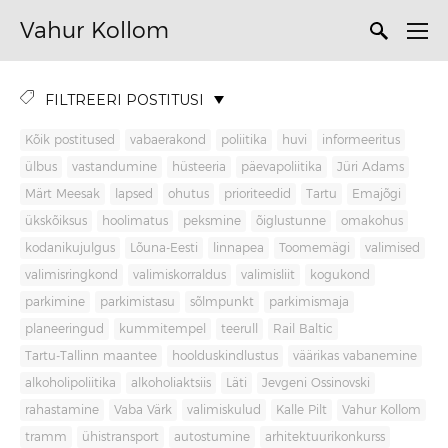
Vahur Kollom
FILTREERI POSTITUSI
Kõik postitused
vabaerakond
poliitika
huvi
informeeritus
ülbus
vastandumine
hüsteeria
päevapoliitika
Jüri Adams
Märt Meesak
lapsed
ohutus
prioriteedid
Tartu
Emajõgi
ükskõiksus
hoolimatus
peksmine
õiglustunne
omakohus
kodanikujulgus
Lõuna-Eesti
linnapea
Toomemägi
valimised
valimisringkond
valimiskorraldus
valimisliit
kogukond
parkimine
parkimistasu
sõlmpunkt
parkimismaja
planeeringud
kummitempel
teerull
Rail Baltic
Tartu-Tallinn maantee
hoolduskindlustus
väärikas vabanemine
alkoholipoliitika
alkoholiaktsiis
Läti
Jevgeni Ossinovski
rahastamine
Vaba Värk
valimiskulud
Kalle Pilt
Vahur Kollom
tramm
ühistransport
autostumine
arhitektuurikonkurss