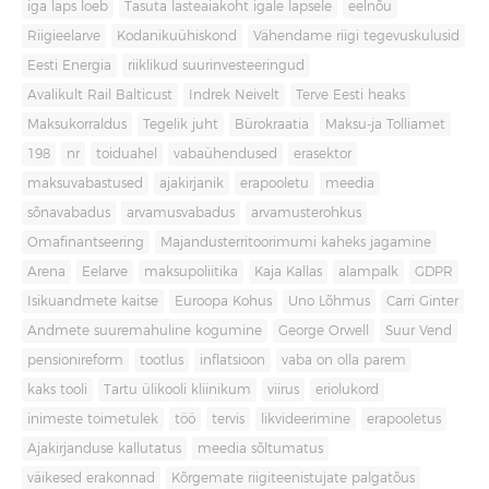
iga laps loeb
Tasuta lasteaiakoht igale lapsele
eelnõu
Riigieelarve
Kodanikuühiskond
Vähendame riigi tegevuskulusid
Eesti Energia
riiklikud suurinvesteeringud
Avalikult Rail Balticust
Indrek Neivelt
Terve Eesti heaks
Maksukorraldus
Tegelik juht
Bürokraatia
Maksu-ja Tolliamet
198
nr
toiduahel
vabaühendused
erasektor
maksuvabastused
ajakirjanik
erapooletu
meedia
sõnavabadus
arvamusvabadus
arvamusterohkus
Omafinantseering
Majandusterritoorimumi kaheks jagamine
Arena
Eelarve
maksupoliitika
Kaja Kallas
alampalk
GDPR
Isikuandmete kaitse
Euroopa Kohus
Uno Lõhmus
Carri Ginter
Andmete suuremahuline kogumine
George Orwell
Suur Vend
pensionireform
tootlus
inflatsioon
vaba on olla parem
kaks tooli
Tartu ülikooli kliinikum
viirus
eriolukord
inimeste toimetulek
töö
tervis
likvideerimine
erapooletus
Ajakirjanduse kallutatus
meedia sõltumatus
väikesed erakonnad
Kõrgemate riigiteenistujate palgatõus