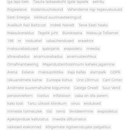
iga laps loeb
Tasuta lasteaiakoht igale lapsele
eelnõu
Riigieelarve
Kodanikuühiskond
Vähendame riigi tegevuskulusid
Eesti Energia
riiklikud suurinvesteeringud
Avalikult Rail Balticust
Indrek Neivelt
Terve Eesti heaks
Maksukorraldus
Tegelik juht
Bürokraatia
Maksu-ja Tolliamet
198
nr
toiduahel
vabaühendused
erasektor
maksuvabastused
ajakirjanik
erapooletu
meedia
sõnavabadus
arvamusvabadus
arvamusterohkus
Omafinantseering
Majandusterritoorimumi kaheks jagamine
Arena
Eelarve
maksupoliitika
Kaja Kallas
alampalk
GDPR
Isikuandmete kaitse
Euroopa Kohus
Uno Lõhmus
Carri Ginter
Andmete suuremahuline kogumine
George Orwell
Suur Vend
pensionireform
tootlus
inflatsioon
vaba on olla parem
kaks tooli
Tartu ülikooli kliinikum
viirus
eriolukord
inimeste toimetulek
töö
tervis
likvideerimine
erapooletus
Ajakirjanduse kallutatus
meedia sõltumatus
väikesed erakonnad
Kõrgemate riigiteenistujate palgatõus