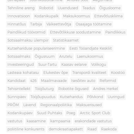
Leinapäev
Juuniküüditamine
Andres Sööt
Aegumatu
Tehniline areng
Robotid
Uuendused
Teadus
Õigusloome
Innovatsioon
Kodanikupalk
Maksukoormus
Ettevõtluskliima
Hinnatõus
Tarbija
Väikeettevõtja
Osaajaga töötamine
Paindlikud töövormid
Ettevõtlikkuse soodustamine
Paindlikkus
Sotsiaalmaksu ülempiir
Statistikaamet
Kutsehariduse populariseerimine
Eesti Tööandjate Keskliit
Sotsiaalmaks
Õigusruum
Arutelu
Laenukoormus
Investeeringud
Suur-Tartu
Kaasav eelarve
Volikogu
Lasteaia kohatasu
Elukestev õpe
Transpordi kvaliteet
Koostöö
Kandidaat
426
Maailmavaade
Isesõitev auto
Reformid
Tehisintellekt
Tööjõuturg
Robotite õigused
Andres Herkel
Sünnipäev
Tööjõupuudus
Kutseharidus
Põlvkond
Uuringud
PRÕM
Lävend
Regionaalpoliitika
Maksuerisused
Kodanikupäev
Suud Puhtaks
Poeg
Arctic Sport Club
vastutus
kaasamine
kampaania
erakondade vastutus
poliitiline konkurents
demokraatiapakett
Raad
Raekoda