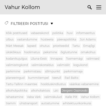
Vahur Kollom
FILTREERI POSTITUSI
Kõik postitused
vabaerakond
poliitika
huvi
informeeritus
ülbus
vastandumine
hüsteeria
päevapoliitika
Jüri Adams
Märt Meesak
lapsed
ohutus
prioriteedid
Tartu
Emajõgi
ükskõiksus
hoolimatus
peksmine
õiglustunne
omakohus
kodanikujulgus
Lõuna-Eesti
linnapea
Toomemägi
valimised
valimisringkond
valimiskorraldus
valimisliit
kogukond
parkimine
parkimistasu
sõlmpunkt
parkimismaja
planeeringud
kummitempel
teerull
Rail Baltic
Tartu-Tallinn maantee
hoolduskindlustus
väärikas vabanemine
alkoholipoliitika
alkoholiaktsiis
Läti
Jevgeni Ossinovski
rahastamine
Vaba Värk
valimiskulud
Kalle Pilt
Vahur Kollom
tramm
ühistransport
autostumine
arhitektuurikonkurss