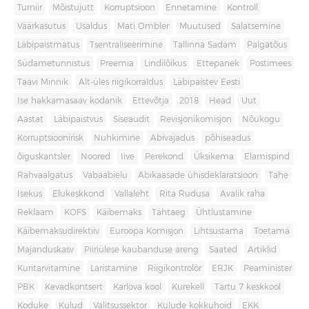
Turniir
Mõistujutt
Korruptsioon
Ennetamine
Kontroll
Väärkasutus
Usaldus
Mati Ombler
Muutused
Salatsemine
Läbipaistmatus
Tsentraliseerimine
Tallinna Sadam
Palgatõus
Südametunnistus
Preemia
Lindilõikus
Ettepanek
Postimees
Taavi Minnik
Alt-üles riigikorraldus
Läbipaistev Eesti
Ise hakkamasaav kodanik
Ettevõtja
2018
Head
Uut
Aastat
Läbipaistvus
Siseaudit
Revisjonikomisjon
Nõukogu
Korruptsioonirisk
Nuhkimine
Abivajadus
põhiseadus
õiguskantsler
Noored
Iive
Perekond
Üksikema
Elamispind
Rahvaalgatus
Vabaabielu
Abikaasade ühisdeklaratsioon
Tahe
Isekus
Elukeskkond
Vallaleht
Rita Rudusa
Avalik raha
Reklaam
KOFS
Käibemaks
Tähtaeg
Ühtlustamine
Käibemaksudirektiiv
Euroopa Komisjon
Lihtsustama
Toetama
Majanduskasv
Piiriülese kaubanduse areng
Saated
Artiklid
Kuritarvitamine
Laristamine
Riigikontrolör
ERJK
Peaminister
PBK
Kevadkontsert
Karlova kool
Kurekell
Tartu 7 keskkool
Koduke
Kulud
Valitsussektor
Kulude kokkuhoid
EKK