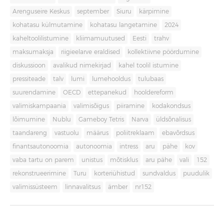
Arenguseire Keskus
september
Siuru
kärpimine
kohatasu külmutamine
kohatasu langetamine
2024
kaheltoolilistumine
kliimamuutused
Eesti
trahv
maksumaksja
riigieelarve eraldised
kollektiivne pöördumine
diskussioon
avalikud nimekirjad
kahel toolil istumine
pressiteade
talv
lumi
lumehooldus
tulubaas
suurendamine
OECD
ettepanekud
hooldereform
valimiskampaania
valimisõigus
piiramine
kodakondsus
lõimumine
Nublu
Gameboy Tetris
Narva
üldsõnalisus
taandareng
vastuolu
määrus
poliitreklaam
ebavõrdsus
finantsautonoomia
autonoomia
intress
aru
pähe
kov
vaba tartu on parem
unistus
mõtisklus
aru pähe
vali
152
rekonstrueerimine
Turu
korteriühistud
sundvaldus
puudulik
valimissüsteem
linnavalitsus
ämber
nr152