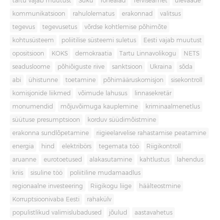
tartu vajab muutust
Süku
rohealad
Terviseamet
ülevaade
kommunikatsioon
rahulolematus
erakonnad
valitsus
tegevus
tegevusetus
võrdse kohtlemise põhimõte
kohtusüsteem
poliitilise süsteemi suletus
Eesti vajab muutust
opositsioon
KOKS
demokraatia
Tartu Linnavolikogu
NETS
seadusloome
põhiõiguste riive
sanktsioon
Ukraina
sõda
abi
ühistunne
toetamine
põhimääruskomisjon
sisekontroll
komisjonide liikmed
võimude lahusus
linnasekretär
monumendid
mõjuvõimuga kauplemine
kriminaalmenetlus
süütuse presumptsioon
korduv süüdimõistmine
erakonna sundlõpetamine
riigieelarvelise rahastamise peatamine
energia
hind
elektribörs
tegemata töö
Riigikontroll
aruanne
eurotoetused
alakasutamine
kahtlustus
lahendus
kriis
sisuline töö
poliitiline mudamaadlus
regionaalne investeering
Riigikogu liige
häälteostmine
Korruptsioonivaba Eesti
rahakülv
populistlikud valimislubadused
jõulud
aastavahetus