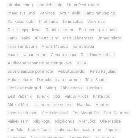
üldplaneering
kodulehekülg
Henri Peetsmann
meediaväljund
Rahinge
Artur Talvik
Tartu rahuleping
Karikakra klubi
Piret Tarto
Tõnis Lukas
Venemaa
Riiklik järjepidevus
Ratifitseerimine
Eesti-Vene piirileping
Tartu Heaks
Jüri-Ott Salm
Märt Läänemets
Linnadirektor
Tiina Tambaum
André Maurois
Kunst elada
Väärikas vananemine
Gerontoloogia
Raik-Hiio Mikelsaar
Aktiivsena vananemise arengukava
JOKK
Subsidiaarsuse põhimõte
Peibutuspardid
Kersti Kaljulaid
Haldusreform
Demokraatia toetamine
Tõnis Saarts
Ohtlikud mängud
Mäng
Tähelepanu
Hoolivus
Eesti Vabariik
Tulevik
Võti
Valdur Mikita
Krista Aru
Mihkel Mutt
Läänemeresoomlane
Haridus
Haritus
Looduskeskkond
Eesti elanikud
Ene-Margit Tiit
Eesti Raudtee
Välireklaam
Riigikogu
Riigikohus
Allar Jõks
Ülle Madise
Jüri Põld
Indrek Teder
erakondade rahastamine
14juuni