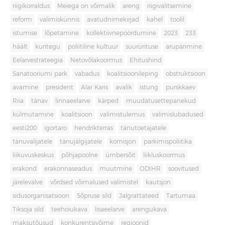
riigikorraldus
Meiega on võimalik
areng
riigivalitsemine
reform
valimiskünnis
avatudnimekirjad
kahel
toolil
istumise
lõpetamine
kollektiivnepöördumine
2023
233
häält
kuritegu
poliitiline kultuur
suurürituse
arupärimine
Eelarvestrateegia
Netovõlakoormus
Ehitushind
Sanatooriumi park
vabadus
koalitsioonileping
obstruktsioon
avamine
president
Alar Karis
avalik
istung
purskkaev
Riia
tänav
linnaeelarve
kärped
muudatusettepanekud
külmutamine
koalitsioon
valimistulemus
valimislubadused
eesti200
igortaro
hendrikterras
tänutoetajatele
tänuvalijatele
tänujälgijatele
komisjon
parkimispoliitika
liikuvuskeskus
põhjapoolne
ümbersõit
liikluskoormus
erakond
erakonnaseadus
muutmine
ODIHR
soovitused
järelevalve
võrdsed võimalused valimistel
kautsjon
sidusorganisatsioon
Sõpruse sild
Jalgrattateed
Tartumaa
Tiksoja sild
teehoiukava
lisaeelarve
arengukava
maksutõusud
konkurentsivõime
regioonid