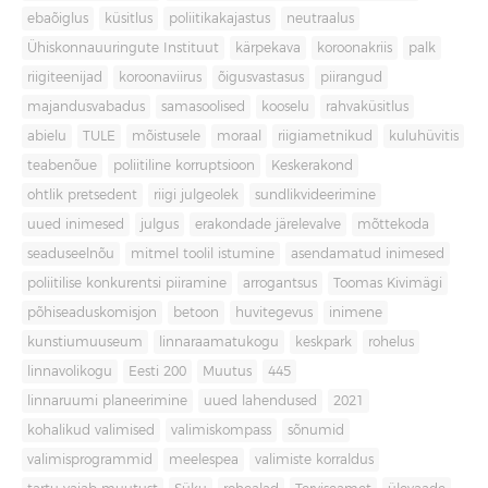
ebaõiglus
küsitlus
poliitikakajastus
neutraalus
Ühiskonnauuringute Instituut
kärpekava
koroonakriis
palk
riigiteenijad
koroonaviirus
õigusvastasus
piirangud
majandusvabadus
samasoolised
kooselu
rahvaküsitlus
abielu
TULE
mõistusele
moraal
riigiametnikud
kuluhüvitis
teabenõue
poliitiline korruptsioon
Keskerakond
ohtlik pretsedent
riigi julgeolek
sundlikvideerimine
uued inimesed
julgus
erakondade järelevalve
mõttekoda
seaduseelnõu
mitmel toolil istumine
asendamatud inimesed
poliitilise konkurentsi piiramine
arrogantsus
Toomas Kivimägi
põhiseaduskomisjon
betoon
huvitegevus
inimene
kunstiumuuseum
linnaraamatukogu
keskpark
rohelus
linnavolikogu
Eesti 200
Muutus
445
linnaruumi planeerimine
uued lahendused
2021
kohalikud valimised
valimiskompass
sõnumid
valimisprogrammid
meelespea
valimiste korraldus