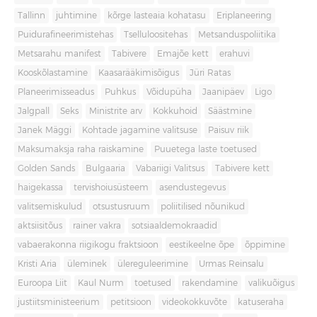
Tallinn
juhtimine
kõrge lasteaia kohatasu
Eriplaneering
Puidurafineerimistehas
Tselluloositehas
Metsanduspoliitika
Metsarahu manifest
Tabivere
Emajõe kett
erahuvi
Kooskõlastamine
Kaasarääkimisõigus
Jüri Ratas
Planeerimisseadus
Puhkus
Võidupüha
Jaanipäev
Ligo
Jalgpall
Seks
Ministrite arv
Kokkuhoid
Säästmine
Janek Mäggi
Kohtade jagamine valitsuse
Paisuv riik
Maksumaksja raha raiskamine
Puuetega laste toetused
Golden Sands
Bulgaaria
Vabariigi Valitsus
Tabivere kett
haigekassa
tervishoiusüsteem
asendustegevus
valitsemiskulud
otsustusruum
poliitilised nõunikud
aktsiisitõus
rainer vakra
sotsiaaldemokraadid
vabaerakonna riigikogu fraktsioon
eestikeelne õpe
õppimine
Kristi Aria
üleminek
ülereguleerimine
Urmas Reinsalu
Euroopa Liit
Kaul Nurm
toetused
rakendamine
valikuõigus
justiitsministeerium
petitsioon
videokokkuvõte
katuseraha