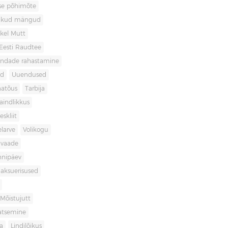
use põhimõte
likud mängud
kel Mutt
Eesti Raudtee
ondade rahastamine
id
Uuendused
natõus
Tarbija
aindlikkus
skliit
larve
Volikogu
avaade
nnipäev
aksuerisused
Mõistujutt
atsemine
a
Lindilõikus