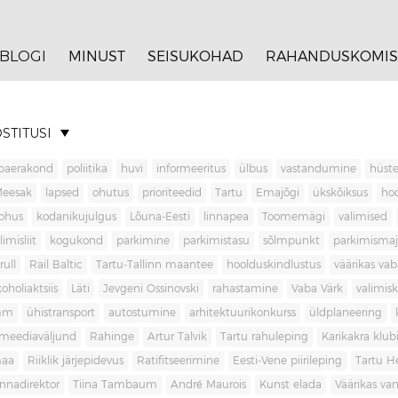
BLOGI
MINUST
SEISUKOHAD
RAHANDUSKOMIS
STITUSI
baerakond
poliitika
huvi
informeeritus
ülbus
vastandumine
hüste
Meesak
lapsed
ohutus
prioriteedid
Tartu
Emajõgi
ükskõiksus
ho
ohus
kodanikujulgus
Lõuna-Eesti
linnapea
Toomemägi
valimised
limisliit
kogukond
parkimine
parkimistasu
sõlmpunkt
parkimisma
rull
Rail Baltic
Tartu-Tallinn maantee
hoolduskindlustus
väärikas va
koholiaktsiis
Läti
Jevgeni Ossinovski
rahastamine
Vaba Värk
valimis
mm
ühistransport
autostumine
arhitektuurikonkurss
üldplaneering
meediaväljund
Rahinge
Artur Talvik
Tartu rahuleping
Karikakra klub
aa
Riiklik järjepidevus
Ratifitseerimine
Eesti-Vene piirileping
Tartu H
innadirektor
Tiina Tambaum
André Maurois
Kunst elada
Väärikas v