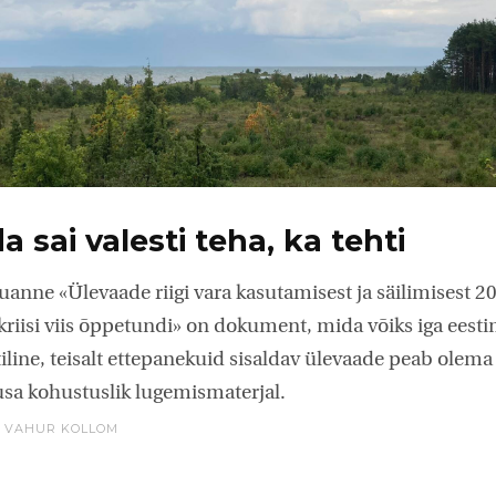
a sai valesti teha, ka tehti
aruanne «Ülevaade riigi vara kasutamisest ja säilimisest 
kriisi viis õppetundi» on dokument, mida võiks iga eest
tiline, teisalt ettepanekuid sisaldav ülevaade peab olema
ausa kohustuslik lugemismaterjal.
,
VAHUR KOLLOM