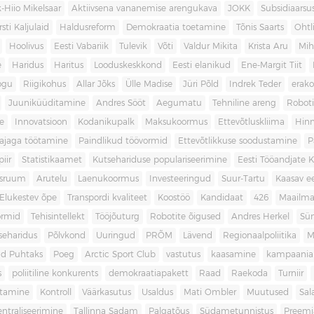
-Hiio Mikelsaar
Aktiivsena vananemise arengukava
JOKK
Subsidiaars
rsti Kaljulaid
Haldusreform
Demokraatia toetamine
Tõnis Saarts
Oht
Hoolivus
Eesti Vabariik
Tulevik
Võti
Valdur Mikita
Krista Aru
Mih
e
Haridus
Haritus
Looduskeskkond
Eesti elanikud
Ene-Margit Tiit
ogu
Riigikohus
Allar Jõks
Ülle Madise
Jüri Põld
Indrek Teder
erak
Juuniküüditamine
Andres Sööt
Aegumatu
Tehniline areng
Robot
e
Innovatsioon
Kodanikupalk
Maksukoormus
Ettevõtluskliima
Hin
ajaga töötamine
Paindlikud töövormid
Ettevõtlikkuse soodustamine
P
iir
Statistikaamet
Kutsehariduse populariseerimine
Eesti Tööandjate Ke
sruum
Arutelu
Laenukoormus
Investeeringud
Suur-Tartu
Kaasav ee
Elukestev õpe
Transpordi kvaliteet
Koostöö
Kandidaat
426
Maailm
ormid
Tehisintellekt
Tööjõuturg
Robotite õigused
Andres Herkel
Sü
seharidus
Põlvkond
Uuringud
PRÕM
Lävend
Regionaalpoliitika
M
d Puhtaks
Poeg
Arctic Sport Club
vastutus
kaasamine
kampaania
s
poliitiline konkurents
demokraatiapakett
Raad
Raekoda
Turniir
tamine
Kontroll
Väärkasutus
Usaldus
Mati Ombler
Muutused
Sal
entraliseerimine
Tallinna Sadam
Palgatõus
Südametunnistus
Preemi