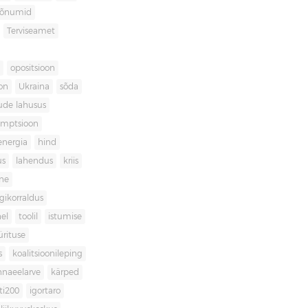
sõnumid
Terviseamet
opositsioon
on
Ukraina
sõda
ude lahusus
umptsioon
energia
hind
us
lahendus
kriis
ne
igikorraldus
el
toolil
istumise
ürituse
s
koalitsioonileping
innaeelarve
kärped
ti200
igortaro