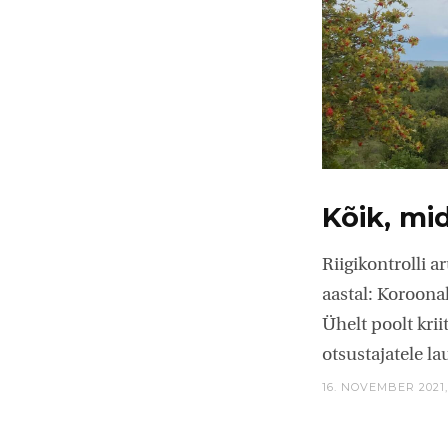
Kõik, mid
Riigikontrolli 
aastal: Koroona
Ühelt poolt krii
otsustajatele l
16. NOVEMBER 2021