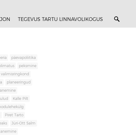
JON
TEGEVUS TARTU LINNAVOLIKOGUS
eria
päevapoliitika
olimatus
peksmine
valimisringkond
ja
planeeringud
banemine
kulud
Kalle Pilt
kodulehekülg
i
Piret Tarto
eaks
Jüri-Ott Salm
ananemine