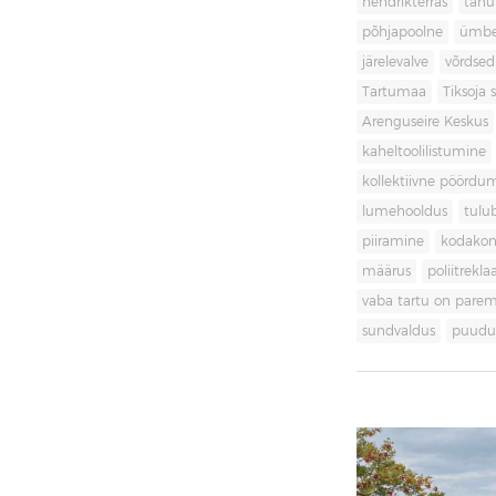
hendrikterras
tänu
põhjapoolne
ümbe
järelevalve
võrdsed
Tartumaa
Tiksoja s
Arenguseire Keskus
kaheltoolilistumine
kollektiivne pöördu
lumehooldus
tulu
piiramine
kodakon
määrus
poliitrekl
vaba tartu on pare
sundvaldus
puudul