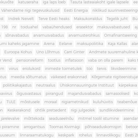
kkuvõte
katuseraha
iga laps loeb
Tasuta lasteaiakoht igale lapsele
ee
Vähendame riigi tegevuskulusid
Eesti Energia
riiklikud suurinvesteerin
ust
Indrek Neivelt
Terve Eesti heaks
Maksukorraldus
Tegelik juht
Bü
198
nr
toiduahel
vabaühendused
erasektor
maksuvabastused
aj
a
sõnavabadus
arvamusvabadus
arvamusterohkus
Omafinantseering
mumi kaheks jagamine
Arena
Eelarve
maksupoliitika
Kaja Kallas
ala
Euroopa Kohus
Uno Lõhmus
Carri Ginter
Andmete suuremahuline 
r Vend
pensionireform
tootlus
inflatsioon
vaba on olla parem
kaks t
kum
viirus
eriolukord
inimeste toimetulek
töö
tervis
likvideerimine
atus
meedia sõltumatus
väikesed erakonnad
Kõrgemate riigiteenistuja
poliitikakajastus
neutraalus
Ühiskonnauuringute Instituut
kärpekava
aviirus
õigusvastasus
piirangud
majandusvabadus
samasoolised
ko
u
TULE
mõistusele
moraal
riigiametnikud
kuluhüvitis
teabenõue
on
Keskerakond
ohtlik pretsedent
riigi julgeolek
sundlikvideerimine
järelevalve
mõttekoda
seaduseelnõu
mitmel toolil istumine
asenda
si piiramine
arrogantsus
Toomas Kivimägi
põhiseaduskomisjon
betoo
muuseum
linnaraamatukogu
keskpark
rohelus
linnavolikogu
Eesti 2