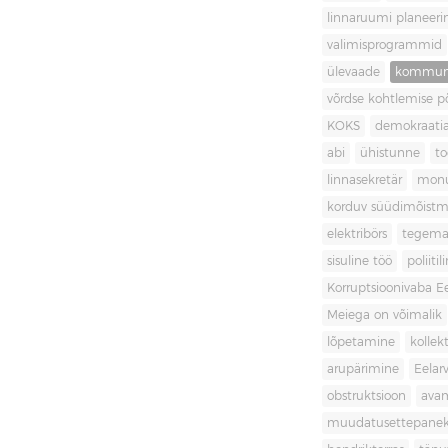
linnaruumi planeer
valimisprogrammid
ülevaade
kommuni
võrdse kohtlemise 
KOKS
demokraati
abi
ühistunne
t
linnasekretär
mon
korduv süüdimõistm
elektribörs
tegema
sisuline töö
poliit
Korruptsioonivaba Ee
Meiega on võimalik
lõpetamine
kollek
arupärimine
Eelar
obstruktsioon
ava
muudatusettepane