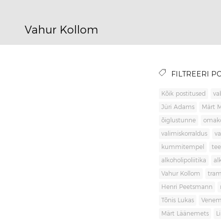
Vahur Kollom
FILTREERI PO
Kõik postitused
va
Jüri Adams
Märt 
õiglustunne
omak
valimiskorraldus
va
kummitempel
tee
alkoholipoliitika
al
Vahur Kollom
tra
Henri Peetsmann
Tõnis Lukas
Venem
Märt Läänemets
L