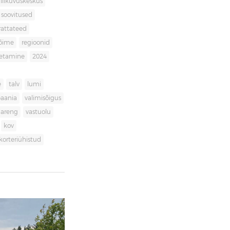
liikuvuskeskus
soovitused
rattateed
võime
regioonid
getamine
2024
e
talv
lumi
aania
valimisõigus
dareng
vastuolu
kov
korteriühistud