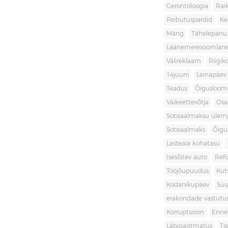
Gerontoloogia
Raik
Peibutuspardid
Ke
Mäng
Tähelepanu
Läänemeresoomlan
Välireklaam
Riigik
14juuni
Leinapäev
Teadus
Õigusloom
Väikeettevõtja
Osa
Sotsiaalmaksu ülemp
Sotsiaalmaks
Õigu
Lasteaia kohatasu
Isesõitev auto
Ref
Tööjõupuudus
Kut
Kodanikupäev
Suu
erakondade vastutu
Korruptsioon
Enne
Läbipaistmatus
Ts