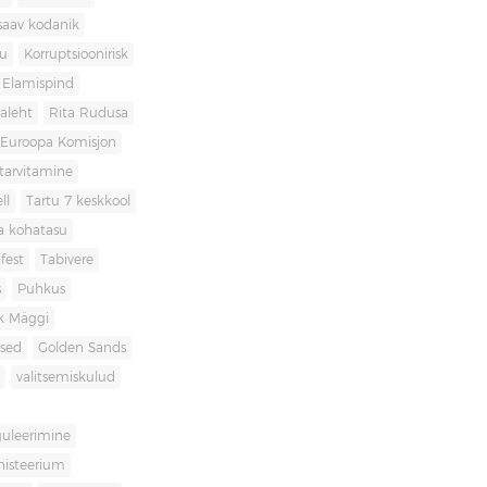
saav kodanik
u
Korruptsioonirisk
Elamispind
laleht
Rita Rudusa
Euroopa Komisjon
itarvitamine
ll
Tartu 7 keskkool
ia kohatasu
fest
Tabivere
s
Puhkus
k Mäggi
used
Golden Sands
valitsemiskulud
guleerimine
inisteerium