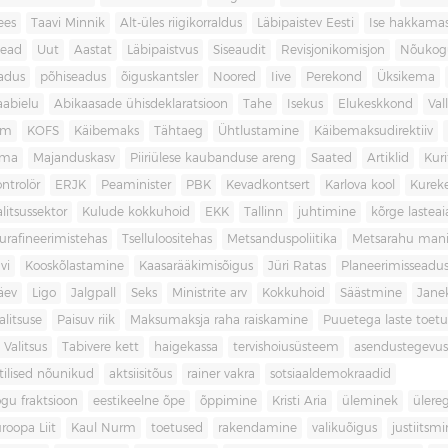
ees
Taavi Minnik
Alt-üles riigikorraldus
Läbipaistev Eesti
Ise hakkama
ead
Uut
Aastat
Läbipaistvus
Siseaudit
Revisjonikomisjon
Nõukog
adus
põhiseadus
õiguskantsler
Noored
Iive
Perekond
Üksikema
abielu
Abikaasade ühisdeklaratsioon
Tahe
Isekus
Elukeskkond
Val
am
KOFS
Käibemaks
Tähtaeg
Ühtlustamine
Käibemaksudirektiiv
ama
Majanduskasv
Piiriülese kaubanduse areng
Saated
Artiklid
Kur
ontrolör
ERJK
Peaminister
PBK
Kevadkontsert
Karlova kool
Kureke
alitsussektor
Kulude kokkuhoid
EKK
Tallinn
juhtimine
kõrge lastea
urafineerimistehas
Tselluloositehas
Metsanduspoliitika
Metsarahu mani
vi
Kooskõlastamine
Kaasarääkimisõigus
Jüri Ratas
Planeerimisseadu
äev
Ligo
Jalgpall
Seks
Ministrite arv
Kokkuhoid
Säästmine
Jane
litsuse
Paisuv riik
Maksumaksja raha raiskamine
Puuetega laste toet
 Valitsus
Tabivere kett
haigekassa
tervishoiusüsteem
asendustegevus
itilised nõunikud
aktsiisitõus
rainer vakra
sotsiaaldemokraadid
gu fraktsioon
eestikeelne õpe
õppimine
Kristi Aria
üleminek
ülere
roopa Liit
Kaul Nurm
toetused
rakendamine
valikuõigus
justiitsm