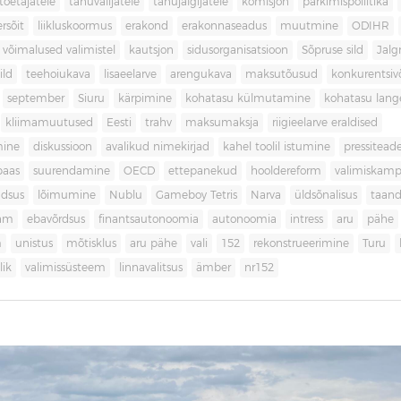
toetajatele
tänuvalijatele
tänujälgijatele
komisjon
parkimispoliitika
rsõit
liikluskoormus
erakond
erakonnaseadus
muutmine
ODIHR
 võimalused valimistel
kautsjon
sidusorganisatsioon
Sõpruse sild
Jalg
ild
teehoiukava
lisaeelarve
arengukava
maksutõusud
konkurentsi
september
Siuru
kärpimine
kohatasu külmutamine
kohatasu lan
kliimamuutused
Eesti
trahv
maksumaksja
riigieelarve eraldised
mine
diskussioon
avalikud nimekirjad
kahel toolil istumine
pressitead
baas
suurendamine
OECD
ettepanekud
hooldereform
valimiskamp
dsus
lõimumine
Nublu
Gameboy Tetris
Narva
üldsõnalisus
taan
aam
ebavõrdsus
finantsautonoomia
autonoomia
intress
aru
pähe
m
unistus
mõtisklus
aru pähe
vali
152
rekonstrueerimine
Turu
ik
valimissüsteem
linnavalitsus
ämber
nr152