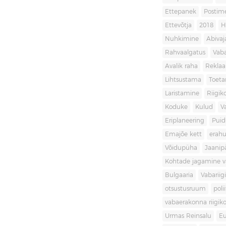
Ettepanek
Postim
Ettevõtja
2018
H
Nuhkimine
Abivaj
Rahvaalgatus
Vaba
Avalik raha
Rekla
Lihtsustama
Toet
Laristamine
Riigik
Koduke
Kulud
V
Eriplaneering
Puid
Emajõe kett
erahu
Võidupüha
Jaanip
Kohtade jagamine va
Bulgaaria
Vabariigi
otsustusruum
poli
vabaerakonna riigiko
Urmas Reinsalu
Eu