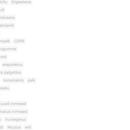
lnõu
Riigieelarve
gud
rokraatia
akirjanik
mpalk
GDPR
kogumine
ooli
erapooletus
te palgatõus
koroonakriis
palk
oselu
uued inimesed
matud inimesed
n
huvitegevus
00
Muutus
445