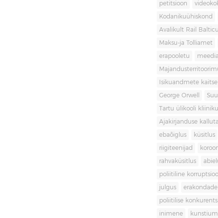
petitsioon
videoko
Kodanikuühiskond
Avalikult Rail Baltic
Maksu-ja Tolliamet
erapooletu
meedi
Majandusterritoori
Isikuandmete kaitse
George Orwell
Suu
Tartu ülikooli kliini
Ajakirjanduse kallut
ebaõiglus
küsitlus
riigiteenijad
koroon
rahvaküsitlus
abiel
poliitiline korruptsio
julgus
erakondade 
poliitilise konkurent
inimene
kunstiu