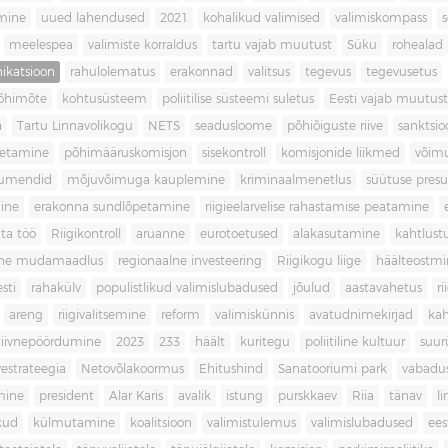
imine
uued lahendused
2021
kohalikud valimised
valimiskompass
meelespea
valimiste korraldus
tartu vajab muutust
Süku
rohealad
katsioon
rahulolematus
erakonnad
valitsus
tegevus
tegevusetus
põhimõte
kohtusüsteem
poliitilise süsteemi suletus
Eesti vajab muutust
a
Tartu Linnavolikogu
NETS
seadusloome
põhiõiguste riive
sanktsio
oetamine
põhimääruskomisjon
sisekontroll
komisjonide liikmed
võim
umendid
mõjuvõimuga kauplemine
kriminaalmenetlus
süütuse pres
ine
erakonna sundlõpetamine
riigieelarvelise rahastamise peatamine
ta töö
Riigikontroll
aruanne
eurotoetused
alakasutamine
kahtlust
iline mudamaadlus
regionaalne investeering
Riigikogu liige
häälteostmi
sti
rahakülv
populistlikud valimislubadused
jõulud
aastavahetus
ri
areng
riigivalitsemine
reform
valimiskünnis
avatudnimekirjad
kah
tiivnepöördumine
2023
233
häält
kuritegu
poliitiline kultuur
suur
vestrateegia
Netovõlakoormus
Ehitushind
Sanatooriumi park
vabadu
mine
president
Alar Karis
avalik
istung
purskkaev
Riia
tänav
l
kud
külmutamine
koalitsioon
valimistulemus
valimislubadused
ees