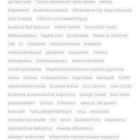
iga laps loeb
Tasuta lasteaiakoht igale lapsele
eelnõu
Riigieelarve
Kodanikuühiskond
Vähendame riigi tegevuskulusid
Eesti Energia
riiklikud suurinvesteeringud
Avalikult Rail Balticust
Indrek Neivelt
Terve Eesti heaks
Maksukorraldus
Tegelik juht
Bürokraatia
Maksu-ja Tolliamet
198
nr
toiduahel
vabaühendused
erasektor
maksuvabastused
ajakirjanik
erapooletu
meedia
sõnavabadus
arvamusvabadus
arvamusterohkus
Omafinantseering
Majandusterritoorimumi kaheks jagamine
Arena
Eelarve
maksupoliitika
Kaja Kallas
alampalk
GDPR
Isikuandmete kaitse
Euroopa Kohus
Uno Lõhmus
Carri Ginter
Andmete suuremahuline kogumine
George Orwell
Suur Vend
pensionireform
tootlus
inflatsioon
vaba on olla parem
kaks tooli
Tartu ülikooli kliinikum
viirus
eriolukord
inimeste toimetulek
töö
tervis
likvideerimine
erapooletus
Ajakirjanduse kallutatus
meedia sõltumatus
väikesed erakonnad
Kõrgemate riigiteenistujate palgatõus