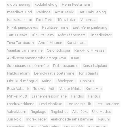
üldplaneering
kodulehekülg
Henri Peetsmann
meediaväljund
Rahinge
Artur Talvik
Tartu rahuleping
Karikakra klubi
Piret Tarto
Tõnis Lukas
Venemaa
Riiklik järjepidevus
Ratifitseerimine
Eesti-Vene piirileping
Tartu Heaks
Jüri-Ott Salm
Märt Läänemets
Linnadirektor
Tiina Tambaum
André Maurois
Kunst elada
Väärikas vananemine
Gerontoloogia
Raik-Hiio Mikelsaar
Aktiivsena vananemise arengukava
JOKK
Subsidiaarsuse põhimõte
Peibutuspardid
Kersti Kaljulaid
Haldusreform
Demokraatia toetamine
Tõnis Saarts
Ohtlikud mängud
Mäng
Tähelepanu
Hoolivus
Eesti Vabariik
Tulevik
Võti
Valdur Mikita
Krista Aru
Mihkel Mutt
Läänemeresoomlane
Haridus
Haritus
Looduskeskkond
Eesti elanikud
Ene-Margit Tiit
Eesti Raudtee
Välireklaam
Riigikogu
Riigikohus
Allar Jõks
Ülle Madise
Jüri Põld
Indrek Teder
erakondade rahastamine
14juuni