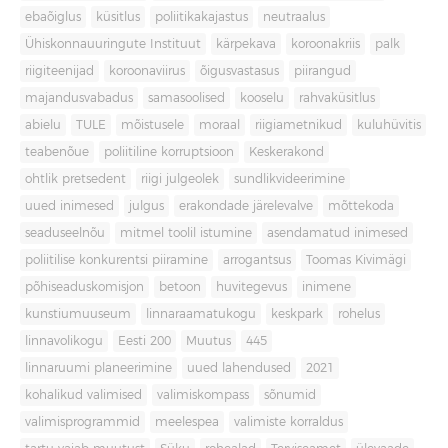
ebaõiglus
küsitlus
poliitikakajastus
neutraalus
Ühiskonnauuringute Instituut
kärpekava
koroonakriis
palk
riigiteenijad
koroonaviirus
õigusvastasus
piirangud
majandusvabadus
samasoolised
kooselu
rahvaküsitlus
abielu
TULE
mõistusele
moraal
riigiametnikud
kuluhüvitis
teabenõue
poliitiline korruptsioon
Keskerakond
ohtlik pretsedent
riigi julgeolek
sundlikvideerimine
uued inimesed
julgus
erakondade järelevalve
mõttekoda
seaduseelnõu
mitmel toolil istumine
asendamatud inimesed
poliitilise konkurentsi piiramine
arrogantsus
Toomas Kivimägi
põhiseaduskomisjon
betoon
huvitegevus
inimene
kunstiumuuseum
linnaraamatukogu
keskpark
rohelus
linnavolikogu
Eesti 200
Muutus
445
linnaruumi planeerimine
uued lahendused
2021
kohalikud valimised
valimiskompass
sõnumid
valimisprogrammid
meelespea
valimiste korraldus