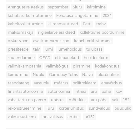
Arenguseire Keskus
september
Siuru
kärpimine
kohatasu külmutamine
kohatasu langetamine
2024
kaheltoolilistumine
kliimamuutused
Eesti
trahv
maksumaksja
riigieelarve eraldised
kollektiivne pöördumine
diskussioon
avalikud nimekirjad
kahel toolil istumine
pressiteade
talv
lumi
lumehooldus
tulubaas
suurendamine
OECD
ettepanekud
hooldereform
valimiskampaania
valimisõigus
piiramine
kodakondsus
lõimumine
Nublu
Gameboy Tetris
Narva
üldsõnalisus
taandareng
vastuolu
määrus
poliitreklaam
ebavõrdsus
finantsautonoomia
autonoomia
intress
aru
pähe
kov
vaba tartu on parem
unistus
mõtisklus
aru pähe
vali
152
rekonstrueerimine
Turu
korteriühistud
sundvaldus
puudulik
valimissüsteem
linnavalitsus
ämber
nr152