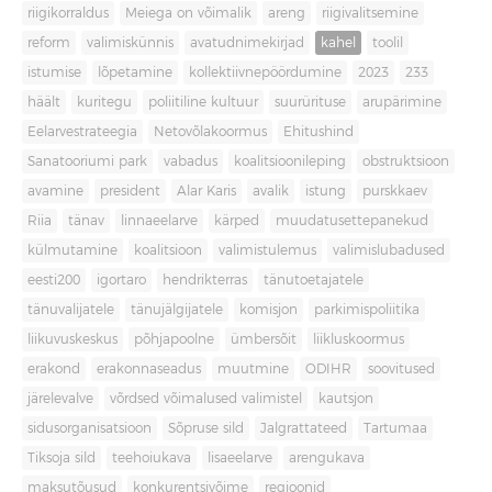
riigikorraldus
Meiega on võimalik
areng
riigivalitsemine
reform
valimiskünnis
avatudnimekirjad
kahel
toolil
istumise
lõpetamine
kollektiivnepöördumine
2023
233
häält
kuritegu
poliitiline kultuur
suurürituse
arupärimine
Eelarvestrateegia
Netovõlakoormus
Ehitushind
Sanatooriumi park
vabadus
koalitsioonileping
obstruktsioon
avamine
president
Alar Karis
avalik
istung
purskkaev
Riia
tänav
linnaeelarve
kärped
muudatusettepanekud
külmutamine
koalitsioon
valimistulemus
valimislubadused
eesti200
igortaro
hendrikterras
tänutoetajatele
tänuvalijatele
tänujälgijatele
komisjon
parkimispoliitika
liikuvuskeskus
põhjapoolne
ümbersõit
liikluskoormus
erakond
erakonnaseadus
muutmine
ODIHR
soovitused
järelevalve
võrdsed võimalused valimistel
kautsjon
sidusorganisatsioon
Sõpruse sild
Jalgrattateed
Tartumaa
Tiksoja sild
teehoiukava
lisaeelarve
arengukava
maksutõusud
konkurentsivõime
regioonid