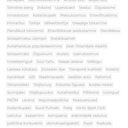
Leinapäev
Juuniküüditamine
Andres Sööt
Aegumatu
Tehniline areng
Robotid
Uuendused
Teadus
Õigusloome
Innovatsioon
Kodanikupalk
Maksukoormus
Ettevõtluskliima
Hinnatõus
Tarbija
Väikeettevõtja
Osaajaga töötamine
Paindlikud töövormid
Ettevõtlikkuse soodustamine
Paindlikkus
Sotsiaalmaksu ülempiir
Statistikaamet
Kutsehariduse populariseerimine
Eesti Tööandjate Keskliit
Sotsiaalmaks
Õigusruum
Arutelu
Laenukoormus
Investeeringud
Suur-Tartu
Kaasav eelarve
Volikogu
Lasteaia kohatasu
Elukestev õpe
Transpordi kvaliteet
Koostöö
Kandidaat
426
Maailmavaade
Isesõitev auto
Reformid
Tehisintellekt
Tööjõuturg
Robotite õigused
Andres Herkel
Sünnipäev
Tööjõupuudus
Kutseharidus
Põlvkond
Uuringud
PRÕM
Lävend
Regionaalpoliitika
Maksuerisused
Kodanikupäev
Suud Puhtaks
Poeg
Arctic Sport Club
vastutus
kaasamine
kampaania
erakondade vastutus
poliitiline konkurents
demokraatiapakett
Raad
Raekoda