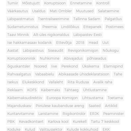
Turniir
Mõistujutt
Korruptsioon
Ennetamine
Kontroll
Väärkasutus
Usaldus
Mati Ombler
Muutused
Salatsemine
Läbipaistmatus
Tsentraliseerimine
Tallinna Sadam
Palgatõus
Südametunnistus
Preemia
Lindilõikus
Ettepanek
Postimees
Taavi Minnik
Alt-üles riigikorraldus
Läbipaistev Eesti
Ise hakkamasaav kodanik
Ettevõtja
2018
Head
Uut
Aastat
Läbipaistvus
Siseaudit
Revisjonikomisjon
Nõukogu
Korruptsioonirisk
Nuhkimine
Abivajadus
põhiseadus
õiguskantsler
Noored
Iive
Perekond
Üksikema
Elamispind
Rahvaalgatus
Vabaabielu
Abikaasade ühisdeklaratsioon
Tahe
Isekus
Elukeskkond
Vallaleht
Rita Rudusa
Avalik raha
Reklaam
KOFS
Käibemaks
Tähtaeg
Ühtlustamine
Käibemaksudirektiiv
Euroopa Komisjon
Lihtsustama
Toetama
Majanduskasv
Piiriülese kaubanduse areng
Saated
Artiklid
Kuritarvitamine
Laristamine
Riigikontrolör
ERJK
Peaminister
PBK
Kevadkontsert
Karlova kool
Kurekell
Tartu 7 keskkool
Koduke
Kulud
Valitsussektor
Kulude kokkuhoid
EKK