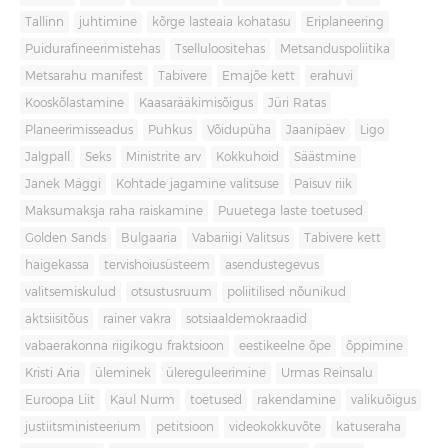
Tallinn
juhtimine
kõrge lasteaia kohatasu
Eriplaneering
Puidurafineerimistehas
Tselluloositehas
Metsanduspoliitika
Metsarahu manifest
Tabivere
Emajõe kett
erahuvi
Kooskõlastamine
Kaasarääkimisõigus
Jüri Ratas
Planeerimisseadus
Puhkus
Võidupüha
Jaanipäev
Ligo
Jalgpall
Seks
Ministrite arv
Kokkuhoid
Säästmine
Janek Mäggi
Kohtade jagamine valitsuse
Paisuv riik
Maksumaksja raha raiskamine
Puuetega laste toetused
Golden Sands
Bulgaaria
Vabariigi Valitsus
Tabivere kett
haigekassa
tervishoiusüsteem
asendustegevus
valitsemiskulud
otsustusruum
poliitilised nõunikud
aktsiisitõus
rainer vakra
sotsiaaldemokraadid
vabaerakonna riigikogu fraktsioon
eestikeelne õpe
õppimine
Kristi Aria
üleminek
ülereguleerimine
Urmas Reinsalu
Euroopa Liit
Kaul Nurm
toetused
rakendamine
valikuõigus
justiitsministeerium
petitsioon
videokokkuvõte
katuseraha