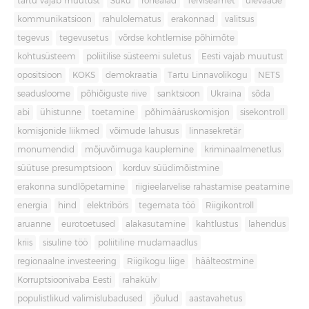
tartu vajab muutust
Süku
rohealad
Terviseamet
ülevaade
kommunikatsioon
rahulolematus
erakonnad
valitsus
tegevus
tegevusetus
võrdse kohtlemise põhimõte
kohtusüsteem
poliitilise süsteemi suletus
Eesti vajab muutust
opositsioon
KOKS
demokraatia
Tartu Linnavolikogu
NETS
seadusloome
põhiõiguste riive
sanktsioon
Ukraina
sõda
abi
ühistunne
toetamine
põhimääruskomisjon
sisekontroll
komisjonide liikmed
võimude lahusus
linnasekretär
monumendid
mõjuvõimuga kauplemine
kriminaalmenetlus
süütuse presumptsioon
korduv süüdimõistmine
erakonna sundlõpetamine
riigieelarvelise rahastamise peatamine
energia
hind
elektribörs
tegemata töö
Riigikontroll
aruanne
eurotoetused
alakasutamine
kahtlustus
lahendus
kriis
sisuline töö
poliitiline mudamaadlus
regionaalne investeering
Riigikogu liige
häälteostmine
Korruptsioonivaba Eesti
rahakülv
populistlikud valimislubadused
jõulud
aastavahetus