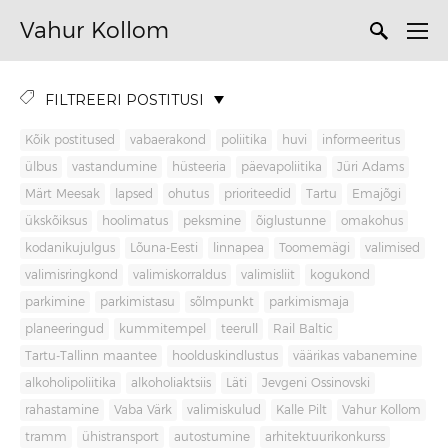
Vahur Kollom
FILTREERI POSTITUSI
Kõik postitused
vabaerakond
poliitika
huvi
informeeritus
ülbus
vastandumine
hüsteeria
päevapoliitika
Jüri Adams
Märt Meesak
lapsed
ohutus
prioriteedid
Tartu
Emajõgi
ükskõiksus
hoolimatus
peksmine
õiglustunne
omakohus
kodanikujulgus
Lõuna-Eesti
linnapea
Toomemägi
valimised
valimisringkond
valimiskorraldus
valimisliit
kogukond
parkimine
parkimistasu
sõlmpunkt
parkimismaja
planeeringud
kummitempel
teerull
Rail Baltic
Tartu-Tallinn maantee
hoolduskindlustus
väärikas vabanemine
alkoholipoliitika
alkoholiaktsiis
Läti
Jevgeni Ossinovski
rahastamine
Vaba Värk
valimiskulud
Kalle Pilt
Vahur Kollom
tramm
ühistransport
autostumine
arhitektuurikonkurss