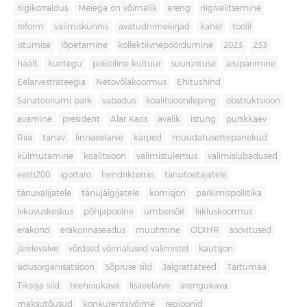
riigikorraldus
Meiega on võimalik
areng
riigivalitsemine
reform
valimiskünnis
avatudnimekirjad
kahel
toolil
istumise
lõpetamine
kollektiivnepöördumine
2023
233
häält
kuritegu
poliitiline kultuur
suurürituse
arupärimine
Eelarvestrateegia
Netovõlakoormus
Ehitushind
Sanatooriumi park
vabadus
koalitsioonileping
obstruktsioon
avamine
president
Alar Karis
avalik
istung
purskkaev
Riia
tänav
linnaeelarve
kärped
muudatusettepanekud
külmutamine
koalitsioon
valimistulemus
valimislubadused
eesti200
igortaro
hendrikterras
tänutoetajatele
tänuvalijatele
tänujälgijatele
komisjon
parkimispoliitika
liikuvuskeskus
põhjapoolne
ümbersõit
liikluskoormus
erakond
erakonnaseadus
muutmine
ODIHR
soovitused
järelevalve
võrdsed võimalused valimistel
kautsjon
sidusorganisatsioon
Sõpruse sild
Jalgrattateed
Tartumaa
Tiksoja sild
teehoiukava
lisaeelarve
arengukava
maksutõusud
konkurentsivõime
regioonid