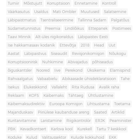
Turniir
Mõistujutt
Korruptsioon
Ennetamine
Kontroll
Väärkasutus
Usaldus
Mati Ombler
Muutused
Salatsemine
Läbipaistmatus
Tsentraliseerimine
Tallinna Sadam
Palgatõus
Südametunnistus
Preemia
Lindilõikus
Ettepanek
Postimees
Taavi Minnik
Alt-üles riigikorraldus
Läbipaistev Eesti
Ise hakkamasaav kodanik
Ettevõtja
2018
Head
Uut
Aastat
Läbipaistvus
Siseaudit
Revisjonikomisjon
Nõukogu
Korruptsioonirisk
Nuhkimine
Abivajadus
põhiseadus
õiguskantsler
Noored
Iive
Perekond
Üksikema
Elamispind
Rahvaalgatus
Vabaabielu
Abikaasade ühisdeklaratsioon
Tahe
Isekus
Elukeskkond
Vallaleht
Rita Rudusa
Avalik raha
Reklaam
KOFS
Käibemaks
Tähtaeg
Ühtlustamine
Käibemaksudirektiiv
Euroopa Komisjon
Lihtsustama
Toetama
Majanduskasv
Piiriülese kaubanduse areng
Saated
Artiklid
Kuritarvitamine
Laristamine
Riigikontrolör
ERJK
Peaminister
PBK
Kevadkontsert
Karlova kool
Kurekell
Tartu 7 keskkool
Koduke
Kulud
Valitsussektor
Kulude kokkuhoid
EKK