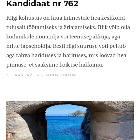
Kandidaat nr 762
Riigi kohustus on luua inimestele hea keskkond
tulusalt töötamiseks ja äriajamiseks. Riik võib olla
kodanikule nõuandja või teenusepakkuja, aga
mitte lapsehoidja. Eesti riigi suuruse võti peitub
aga rahva hariduses ja harituses, mis loovad hea
pinnase, et saaksime kõik ise hakkama.
25. JAANUAR 2023,
VAHUR KOLLOM