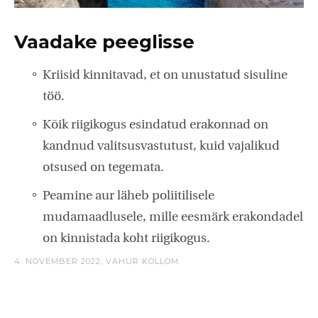
Vaadake peeglisse
Kriisid kinnitavad, et on unustatud sisuline
töö.
Kõik riigikogus esindatud erakonnad on
kandnud valitsusvastutust, kuid vajalikud
otsused on tegemata.
Peamine aur läheb poliitilisele
mudamaadlusele, mille eesmärk erakondadel
on kinnistada koht riigikogus.
4. NOVEMBER 2022,
VAHUR KOLLOM