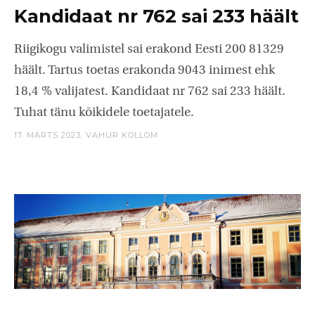
Kandidaat nr 762 sai 233 häält
Riigikogu valimistel sai erakond Eesti 200 81329
häält. Tartus toetas erakonda 9043 inimest ehk
18,4 % valijatest. Kandidaat nr 762 sai 233 häält.
Tuhat tänu kõikidele toetajatele.
17. MÄRTS 2023,
VAHUR KOLLOM