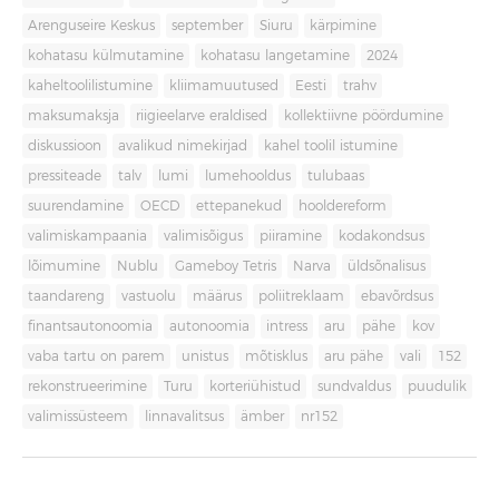
Arenguseire Keskus
september
Siuru
kärpimine
kohatasu külmutamine
kohatasu langetamine
2024
kaheltoolilistumine
kliimamuutused
Eesti
trahv
maksumaksja
riigieelarve eraldised
kollektiivne pöördumine
diskussioon
avalikud nimekirjad
kahel toolil istumine
pressiteade
talv
lumi
lumehooldus
tulubaas
suurendamine
OECD
ettepanekud
hooldereform
valimiskampaania
valimisõigus
piiramine
kodakondsus
lõimumine
Nublu
Gameboy Tetris
Narva
üldsõnalisus
taandareng
vastuolu
määrus
poliitreklaam
ebavõrdsus
finantsautonoomia
autonoomia
intress
aru
pähe
kov
vaba tartu on parem
unistus
mõtisklus
aru pähe
vali
152
rekonstrueerimine
Turu
korteriühistud
sundvaldus
puudulik
valimissüsteem
linnavalitsus
ämber
nr152