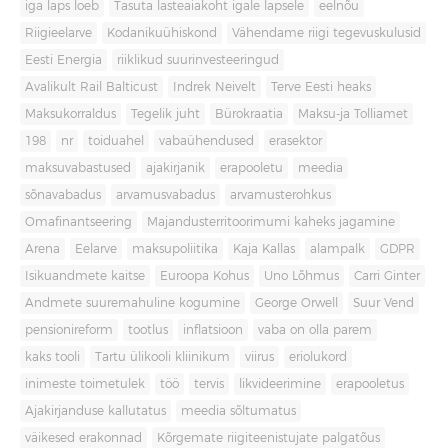
iga laps loeb
Tasuta lasteaiakoht igale lapsele
eelnõu
Riigieelarve
Kodanikuühiskond
Vähendame riigi tegevuskulusid
Eesti Energia
riiklikud suurinvesteeringud
Avalikult Rail Balticust
Indrek Neivelt
Terve Eesti heaks
Maksukorraldus
Tegelik juht
Bürokraatia
Maksu-ja Tolliamet
198
nr
toiduahel
vabaühendused
erasektor
maksuvabastused
ajakirjanik
erapooletu
meedia
sõnavabadus
arvamusvabadus
arvamusterohkus
Omafinantseering
Majandusterritoorimumi kaheks jagamine
Arena
Eelarve
maksupoliitika
Kaja Kallas
alampalk
GDPR
Isikuandmete kaitse
Euroopa Kohus
Uno Lõhmus
Carri Ginter
Andmete suuremahuline kogumine
George Orwell
Suur Vend
pensionireform
tootlus
inflatsioon
vaba on olla parem
kaks tooli
Tartu ülikooli kliinikum
viirus
eriolukord
inimeste toimetulek
töö
tervis
likvideerimine
erapooletus
Ajakirjanduse kallutatus
meedia sõltumatus
väikesed erakonnad
Kõrgemate riigiteenistujate palgatõus