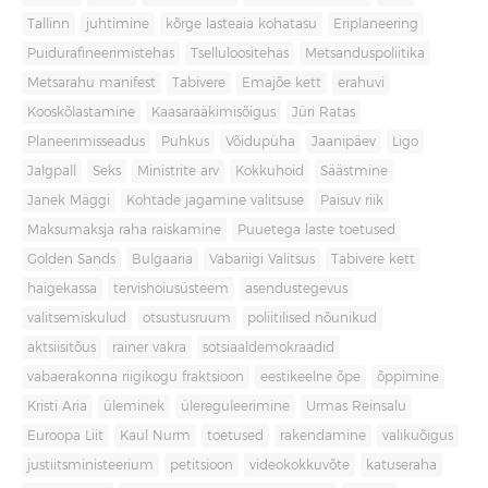
Tallinn
juhtimine
kõrge lasteaia kohatasu
Eriplaneering
Puidurafineerimistehas
Tselluloositehas
Metsanduspoliitika
Metsarahu manifest
Tabivere
Emajõe kett
erahuvi
Kooskõlastamine
Kaasarääkimisõigus
Jüri Ratas
Planeerimisseadus
Puhkus
Võidupüha
Jaanipäev
Ligo
Jalgpall
Seks
Ministrite arv
Kokkuhoid
Säästmine
Janek Mäggi
Kohtade jagamine valitsuse
Paisuv riik
Maksumaksja raha raiskamine
Puuetega laste toetused
Golden Sands
Bulgaaria
Vabariigi Valitsus
Tabivere kett
haigekassa
tervishoiusüsteem
asendustegevus
valitsemiskulud
otsustusruum
poliitilised nõunikud
aktsiisitõus
rainer vakra
sotsiaaldemokraadid
vabaerakonna riigikogu fraktsioon
eestikeelne õpe
õppimine
Kristi Aria
üleminek
ülereguleerimine
Urmas Reinsalu
Euroopa Liit
Kaul Nurm
toetused
rakendamine
valikuõigus
justiitsministeerium
petitsioon
videokokkuvõte
katuseraha