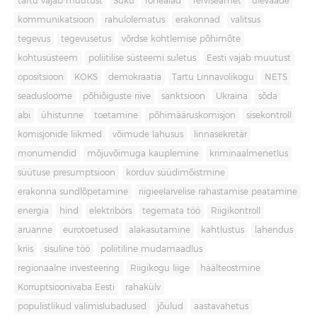
tartu vajab muutust
Süku
rohealad
Terviseamet
ülevaade
kommunikatsioon
rahulolematus
erakonnad
valitsus
tegevus
tegevusetus
võrdse kohtlemise põhimõte
kohtusüsteem
poliitilise süsteemi suletus
Eesti vajab muutust
opositsioon
KOKS
demokraatia
Tartu Linnavolikogu
NETS
seadusloome
põhiõiguste riive
sanktsioon
Ukraina
sõda
abi
ühistunne
toetamine
põhimääruskomisjon
sisekontroll
komisjonide liikmed
võimude lahusus
linnasekretär
monumendid
mõjuvõimuga kauplemine
kriminaalmenetlus
süütuse presumptsioon
korduv süüdimõistmine
erakonna sundlõpetamine
riigieelarvelise rahastamise peatamine
energia
hind
elektribörs
tegemata töö
Riigikontroll
aruanne
eurotoetused
alakasutamine
kahtlustus
lahendus
kriis
sisuline töö
poliitiline mudamaadlus
regionaalne investeering
Riigikogu liige
häälteostmine
Korruptsioonivaba Eesti
rahakülv
populistlikud valimislubadused
jõulud
aastavahetus