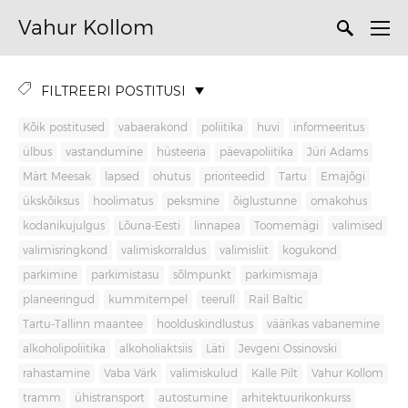
Vahur Kollom
FILTREERI POSTITUSI
Kõik postitused
vabaerakond
poliitika
huvi
informeeritus
ülbus
vastandumine
hüsteeria
päevapoliitika
Jüri Adams
Märt Meesak
lapsed
ohutus
prioriteedid
Tartu
Emajõgi
ükskõiksus
hoolimatus
peksmine
õiglustunne
omakohus
kodanikujulgus
Lõuna-Eesti
linnapea
Toomemägi
valimised
valimisringkond
valimiskorraldus
valimisliit
kogukond
parkimine
parkimistasu
sõlmpunkt
parkimismaja
planeeringud
kummitempel
teerull
Rail Baltic
Tartu-Tallinn maantee
hoolduskindlustus
väärikas vabanemine
alkoholipoliitika
alkoholiaktsiis
Läti
Jevgeni Ossinovski
rahastamine
Vaba Värk
valimiskulud
Kalle Pilt
Vahur Kollom
tramm
ühistransport
autostumine
arhitektuurikonkurss