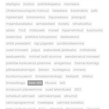
ebaõiglus
küsitlus
poliitikakajastus
neutraalus
Ühiskonnauuringute Instituut
kärpekava
koroonakriis
palk
riigiteenijad
koroonaviirus
õigusvastasus
piirangud
majandusvabadus
samasoolised
kooselu
rahvaküsitlus
abielu
TULE
mõistusele
moraal
riigiametnikud
kuluhüvitis
teabenõue
poliitiline korruptsioon
Keskerakond
ohtlik pretsedent
riigi julgeolek
sundlikvideerimine
uued inimesed
julgus
erakondade järelevalve
mõttekoda
seaduseelnõu
mitmel toolil istumine
asendamatud inimesed
poliitilise konkurentsi piiramine
arrogantsus
Toomas Kivimägi
põhiseaduskomisjon
betoon
huvitegevus
inimene
kunstiumuuseum
linnaraamatukogu
keskpark
rohelus
linnavolikogu
Eesti 200
Muutus
445
linnaruumi planeerimine
uued lahendused
2021
kohalikud valimised
valimiskompass
sõnumid
valimisprogrammid
meelespea
valimiste korraldus