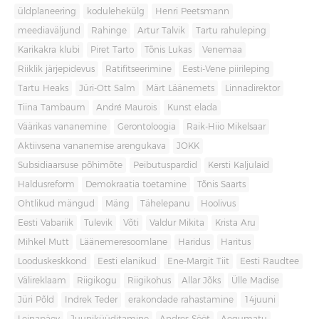
üldplaneering
kodulehekülg
Henri Peetsmann
meediaväljund
Rahinge
Artur Talvik
Tartu rahuleping
Karikakra klubi
Piret Tarto
Tõnis Lukas
Venemaa
Riiklik järjepidevus
Ratifitseerimine
Eesti-Vene piirileping
Tartu Heaks
Jüri-Ott Salm
Märt Läänemets
Linnadirektor
Tiina Tambaum
André Maurois
Kunst elada
Väärikas vananemine
Gerontoloogia
Raik-Hiio Mikelsaar
Aktiivsena vananemise arengukava
JOKK
Subsidiaarsuse põhimõte
Peibutuspardid
Kersti Kaljulaid
Haldusreform
Demokraatia toetamine
Tõnis Saarts
Ohtlikud mängud
Mäng
Tähelepanu
Hoolivus
Eesti Vabariik
Tulevik
Võti
Valdur Mikita
Krista Aru
Mihkel Mutt
Läänemeresoomlane
Haridus
Haritus
Looduskeskkond
Eesti elanikud
Ene-Margit Tiit
Eesti Raudtee
Välireklaam
Riigikogu
Riigikohus
Allar Jõks
Ülle Madise
Jüri Põld
Indrek Teder
erakondade rahastamine
14juuni