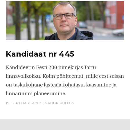
Kandidaat nr 445
Kandideerin Eesti 200 nimekirjas Tartu
linnavolikokku. Kolm põhiteemat, mille eest seisan
on taskukohane lasteaia kohatasu, kaasamine ja
linnaruumi planeerimine.
19. SEPTEMBER 2021,
VAHUR KOLLOM