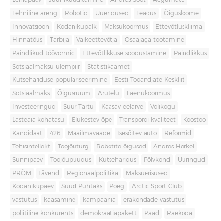
Leinapäev
Juuniküüditamine
Andres Sööt
Aegumatu
Tehniline areng
Robotid
Uuendused
Teadus
Õigusloome
Innovatsioon
Kodanikupalk
Maksukoormus
Ettevõtluskliima
Hinnatõus
Tarbija
Väikeettevõtja
Osaajaga töötamine
Paindlikud töövormid
Ettevõtlikkuse soodustamine
Paindlikkus
Sotsiaalmaksu ülempiir
Statistikaamet
Kutsehariduse populariseerimine
Eesti Tööandjate Keskliit
Sotsiaalmaks
Õigusruum
Arutelu
Laenukoormus
Investeeringud
Suur-Tartu
Kaasav eelarve
Volikogu
Lasteaia kohatasu
Elukestev õpe
Transpordi kvaliteet
Koostöö
Kandidaat
426
Maailmavaade
Isesõitev auto
Reformid
Tehisintellekt
Tööjõuturg
Robotite õigused
Andres Herkel
Sünnipäev
Tööjõupuudus
Kutseharidus
Põlvkond
Uuringud
PRÕM
Lävend
Regionaalpoliitika
Maksuerisused
Kodanikupäev
Suud Puhtaks
Poeg
Arctic Sport Club
vastutus
kaasamine
kampaania
erakondade vastutus
poliitiline konkurents
demokraatiapakett
Raad
Raekoda