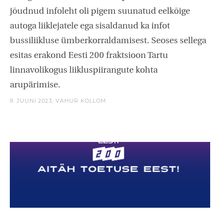
jõudnud infoleht oli pigem suunatud eelkõige
autoga liiklejatele ega sisaldanud ka infot
bussiliikluse ümberkorraldamisest. Seoses sellega
esitas erakond Eesti 200 fraktsioon Tartu
linnavolikogus liikluspiirangute kohta
arupärimise.
9. JUUNI 2023,
VAHUR KOLLOM