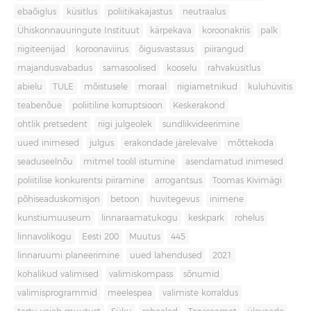
ebaõiglus
küsitlus
poliitikakajastus
neutraalus
Ühiskonnauuringute Instituut
kärpekava
koroonakriis
palk
riigiteenijad
koroonaviirus
õigusvastasus
piirangud
majandusvabadus
samasoolised
kooselu
rahvaküsitlus
abielu
TULE
mõistusele
moraal
riigiametnikud
kuluhüvitis
teabenõue
poliitiline korruptsioon
Keskerakond
ohtlik pretsedent
riigi julgeolek
sundlikvideerimine
uued inimesed
julgus
erakondade järelevalve
mõttekoda
seaduseelnõu
mitmel toolil istumine
asendamatud inimesed
poliitilise konkurentsi piiramine
arrogantsus
Toomas Kivimägi
põhiseaduskomisjon
betoon
huvitegevus
inimene
kunstiumuuseum
linnaraamatukogu
keskpark
rohelus
linnavolikogu
Eesti 200
Muutus
445
linnaruumi planeerimine
uued lahendused
2021
kohalikud valimised
valimiskompass
sõnumid
valimisprogrammid
meelespea
valimiste korraldus