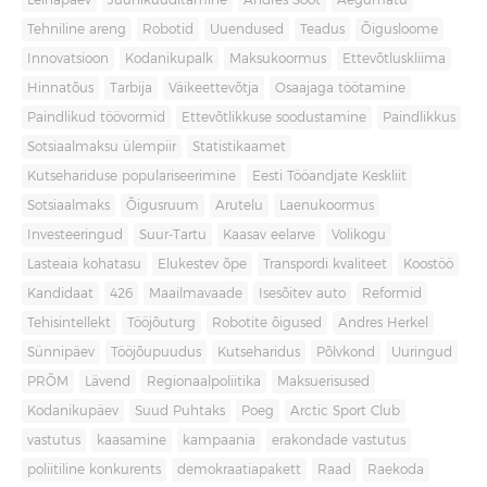
Leinapäev
Juuniküüditamine
Andres Sööt
Aegumatu
Tehniline areng
Robotid
Uuendused
Teadus
Õigusloome
Innovatsioon
Kodanikupalk
Maksukoormus
Ettevõtluskliima
Hinnatõus
Tarbija
Väikeettevõtja
Osaajaga töötamine
Paindlikud töövormid
Ettevõtlikkuse soodustamine
Paindlikkus
Sotsiaalmaksu ülempiir
Statistikaamet
Kutsehariduse populariseerimine
Eesti Tööandjate Keskliit
Sotsiaalmaks
Õigusruum
Arutelu
Laenukoormus
Investeeringud
Suur-Tartu
Kaasav eelarve
Volikogu
Lasteaia kohatasu
Elukestev õpe
Transpordi kvaliteet
Koostöö
Kandidaat
426
Maailmavaade
Isesõitev auto
Reformid
Tehisintellekt
Tööjõuturg
Robotite õigused
Andres Herkel
Sünnipäev
Tööjõupuudus
Kutseharidus
Põlvkond
Uuringud
PRÕM
Lävend
Regionaalpoliitika
Maksuerisused
Kodanikupäev
Suud Puhtaks
Poeg
Arctic Sport Club
vastutus
kaasamine
kampaania
erakondade vastutus
poliitiline konkurents
demokraatiapakett
Raad
Raekoda