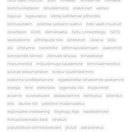
tartu vajab muutust
Süku
rohealad
Terviseamet
ülevaade
kommunikatsioon
rahulolematus
erakonnad
valitsus
tegevus
tegevusetus
võrdse kohtlemise põhimõte
kohtusüsteem
poliitilise süsteemi suletus
Eesti vajab muutust
opositsioon
KOKS
demokraatia
Tartu Linnavolikogu
NETS
seadusloome
põhiõiguste riive
sanktsioon
Ukraina
sõda
abi
ühistunne
toetamine
põhimääruskomisjon
sisekontroll
komisjonide liikmed
võimude lahusus
linnasekretär
monumendid
mõjuvõimuga kauplemine
kriminaalmenetlus
süütuse presumptsioon
korduv süüdimõistmine
erakonna sundlõpetamine
riigieelarvelise rahastamise peatamine
energia
hind
elektribörs
tegemata töö
Riigikontroll
aruanne
eurotoetused
alakasutamine
kahtlustus
lahendus
kriis
sisuline töö
poliitiline mudamaadlus
regionaalne investeering
Riigikogu liige
häälteostmine
Korruptsioonivaba Eesti
rahakülv
populistlikud valimislubadused
jõulud
aastavahetus