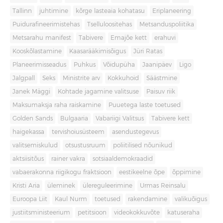
Tallinn
juhtimine
kõrge lasteaia kohatasu
Eriplaneering
Puidurafineerimistehas
Tselluloositehas
Metsanduspoliitika
Metsarahu manifest
Tabivere
Emajõe kett
erahuvi
Kooskõlastamine
Kaasarääkimisõigus
Jüri Ratas
Planeerimisseadus
Puhkus
Võidupüha
Jaanipäev
Ligo
Jalgpall
Seks
Ministrite arv
Kokkuhoid
Säästmine
Janek Mäggi
Kohtade jagamine valitsuse
Paisuv riik
Maksumaksja raha raiskamine
Puuetega laste toetused
Golden Sands
Bulgaaria
Vabariigi Valitsus
Tabivere kett
haigekassa
tervishoiusüsteem
asendustegevus
valitsemiskulud
otsustusruum
poliitilised nõunikud
aktsiisitõus
rainer vakra
sotsiaaldemokraadid
vabaerakonna riigikogu fraktsioon
eestikeelne õpe
õppimine
Kristi Aria
üleminek
ülereguleerimine
Urmas Reinsalu
Euroopa Liit
Kaul Nurm
toetused
rakendamine
valikuõigus
justiitsministeerium
petitsioon
videokokkuvõte
katuseraha