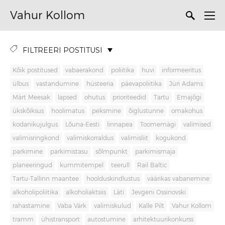
Vahur Kollom
FILTREERI POSTITUSI
Kõik postitused
vabaerakond
poliitika
huvi
informeeritus
ülbus
vastandumine
hüsteeria
päevapoliitika
Jüri Adams
Märt Meesak
lapsed
ohutus
prioriteedid
Tartu
Emajõgi
ükskõiksus
hoolimatus
peksmine
õiglustunne
omakohus
kodanikujulgus
Lõuna-Eesti
linnapea
Toomemägi
valimised
valimisringkond
valimiskorraldus
valimisliit
kogukond
parkimine
parkimistasu
sõlmpunkt
parkimismaja
planeeringud
kummitempel
teerull
Rail Baltic
Tartu-Tallinn maantee
hoolduskindlustus
väärikas vabanemine
alkoholipoliitika
alkoholiaktsiis
Läti
Jevgeni Ossinovski
rahastamine
Vaba Värk
valimiskulud
Kalle Pilt
Vahur Kollom
tramm
ühistransport
autostumine
arhitektuurikonkurss