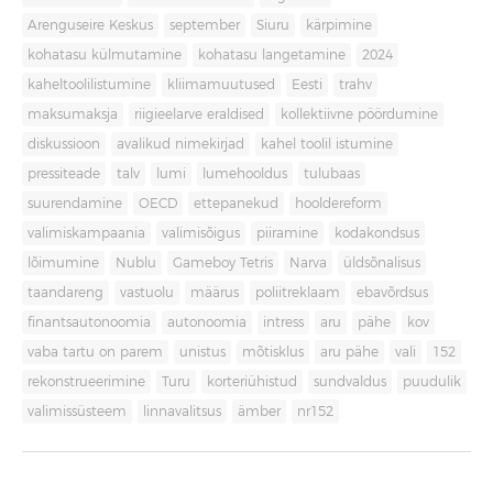
Arenguseire Keskus
september
Siuru
kärpimine
kohatasu külmutamine
kohatasu langetamine
2024
kaheltoolilistumine
kliimamuutused
Eesti
trahv
maksumaksja
riigieelarve eraldised
kollektiivne pöördumine
diskussioon
avalikud nimekirjad
kahel toolil istumine
pressiteade
talv
lumi
lumehooldus
tulubaas
suurendamine
OECD
ettepanekud
hooldereform
valimiskampaania
valimisõigus
piiramine
kodakondsus
lõimumine
Nublu
Gameboy Tetris
Narva
üldsõnalisus
taandareng
vastuolu
määrus
poliitreklaam
ebavõrdsus
finantsautonoomia
autonoomia
intress
aru
pähe
kov
vaba tartu on parem
unistus
mõtisklus
aru pähe
vali
152
rekonstrueerimine
Turu
korteriühistud
sundvaldus
puudulik
valimissüsteem
linnavalitsus
ämber
nr152