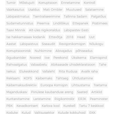
Turniir
Mõistujutt
Korruptsioon
Ennetamine
Kontroll
Väärkasutus
Usaldus
Mati Ombler
Muutused
Salatsemine
Läbipaistmatus
Tsentraliseerimine
Tallinna Sadam
Palgatõus
Südametunnistus
Preemia
Lindilõikus
Ettepanek
Postimees
Taavi Minnik
Alt-üles riigikorraldus
Läbipaistev Eesti
Ise hakkamasaav kodanik
Ettevõtja
2018
Head
Uut
Aastat
Läbipaistvus
Siseaudit
Revisjonikomisjon
Nõukogu
Korruptsioonirisk
Nuhkimine
Abivajadus
põhiseadus
õiguskantsler
Noored
Iive
Perekond
Üksikema
Elamispind
Rahvaalgatus
Vabaabielu
Abikaasade ühisdeklaratsioon
Tahe
Isekus
Elukeskkond
Vallaleht
Rita Rudusa
Avalik raha
Reklaam
KOFS
Käibemaks
Tähtaeg
Ühtlustamine
Käibemaksudirektiiv
Euroopa Komisjon
Lihtsustama
Toetama
Majanduskasv
Piiriülese kaubanduse areng
Saated
Artiklid
Kuritarvitamine
Laristamine
Riigikontrolör
ERJK
Peaminister
PBK
Kevadkontsert
Karlova kool
Kurekell
Tartu 7 keskkool
Koduke
Kulud
Valitsussektor
Kulude kokkuhoid
EKK