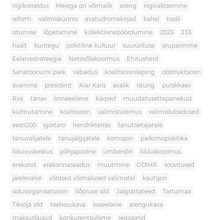
riigikorraldus
Meiega on võimalik
areng
riigivalitsemine
reform
valimiskünnis
avatudnimekirjad
kahel
toolil
istumise
lõpetamine
kollektiivnepöördumine
2023
233
häält
kuritegu
poliitiline kultuur
suurürituse
arupärimine
Eelarvestrateegia
Netovõlakoormus
Ehitushind
Sanatooriumi park
vabadus
koalitsioonileping
obstruktsioon
avamine
president
Alar Karis
avalik
istung
purskkaev
Riia
tänav
linnaeelarve
kärped
muudatusettepanekud
külmutamine
koalitsioon
valimistulemus
valimislubadused
eesti200
igortaro
hendrikterras
tänutoetajatele
tänuvalijatele
tänujälgijatele
komisjon
parkimispoliitika
liikuvuskeskus
põhjapoolne
ümbersõit
liikluskoormus
erakond
erakonnaseadus
muutmine
ODIHR
soovitused
järelevalve
võrdsed võimalused valimistel
kautsjon
sidusorganisatsioon
Sõpruse sild
Jalgrattateed
Tartumaa
Tiksoja sild
teehoiukava
lisaeelarve
arengukava
maksutõusud
konkurentsivõime
regioonid