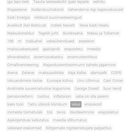
iga laps loeb
Tasuta lasteaiakoht igale lapsele
eelnõu
Riigieelarve
Kodanikuühiskond
Vähendame riigi tegevuskulusid
Eesti Energia
riiklikud suurinvesteeringud
Avalikult Rail Balticust
Indrek Neivelt
Terve Eesti heaks
Maksukorraldus
Tegelik juht
Bürokraatia
Maksu-ja Tolliamet
198
nr
toiduahel
vabaühendused
erasektor
maksuvabastused
ajakirjanik
erapooletu
meedia
sõnavabadus
arvamusvabadus
arvamusterohkus
Omafinantseering
Majandusterritoorimumi kaheks jagamine
Arena
Eelarve
maksupoliitika
Kaja Kallas
alampalk
GDPR
Isikuandmete kaitse
Euroopa Kohus
Uno Lõhmus
Carri Ginter
Andmete suuremahuline kogumine
George Orwell
Suur Vend
pensionireform
tootlus
inflatsioon
vaba on olla parem
kaks tooli
Tartu ülikooli kliinikum
viirus
eriolukord
inimeste toimetulek
töö
tervis
likvideerimine
erapooletus
Ajakirjanduse kallutatus
meedia sõltumatus
väikesed erakonnad
Kõrgemate riigiteenistujate palgatõus