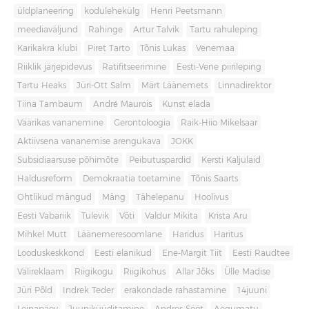
üldplaneering
kodulehekülg
Henri Peetsmann
meediaväljund
Rahinge
Artur Talvik
Tartu rahuleping
Karikakra klubi
Piret Tarto
Tõnis Lukas
Venemaa
Riiklik järjepidevus
Ratifitseerimine
Eesti-Vene piirileping
Tartu Heaks
Jüri-Ott Salm
Märt Läänemets
Linnadirektor
Tiina Tambaum
André Maurois
Kunst elada
Väärikas vananemine
Gerontoloogia
Raik-Hiio Mikelsaar
Aktiivsena vananemise arengukava
JOKK
Subsidiaarsuse põhimõte
Peibutuspardid
Kersti Kaljulaid
Haldusreform
Demokraatia toetamine
Tõnis Saarts
Ohtlikud mängud
Mäng
Tähelepanu
Hoolivus
Eesti Vabariik
Tulevik
Võti
Valdur Mikita
Krista Aru
Mihkel Mutt
Läänemeresoomlane
Haridus
Haritus
Looduskeskkond
Eesti elanikud
Ene-Margit Tiit
Eesti Raudtee
Välireklaam
Riigikogu
Riigikohus
Allar Jõks
Ülle Madise
Jüri Põld
Indrek Teder
erakondade rahastamine
14juuni