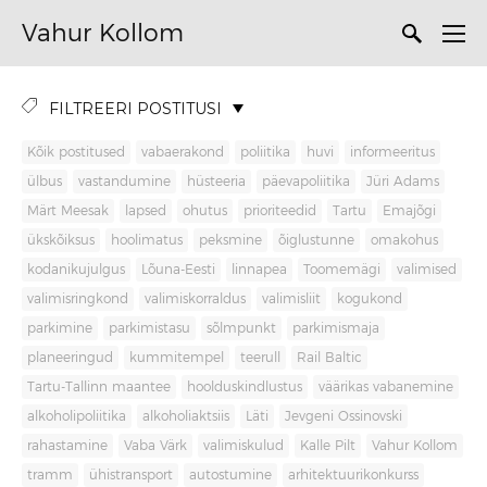
Vahur Kollom
FILTREERI POSTITUSI
Kõik postitused
vabaerakond
poliitika
huvi
informeeritus
ülbus
vastandumine
hüsteeria
päevapoliitika
Jüri Adams
Märt Meesak
lapsed
ohutus
prioriteedid
Tartu
Emajõgi
ükskõiksus
hoolimatus
peksmine
õiglustunne
omakohus
kodanikujulgus
Lõuna-Eesti
linnapea
Toomemägi
valimised
valimisringkond
valimiskorraldus
valimisliit
kogukond
parkimine
parkimistasu
sõlmpunkt
parkimismaja
planeeringud
kummitempel
teerull
Rail Baltic
Tartu-Tallinn maantee
hoolduskindlustus
väärikas vabanemine
alkoholipoliitika
alkoholiaktsiis
Läti
Jevgeni Ossinovski
rahastamine
Vaba Värk
valimiskulud
Kalle Pilt
Vahur Kollom
tramm
ühistransport
autostumine
arhitektuurikonkurss