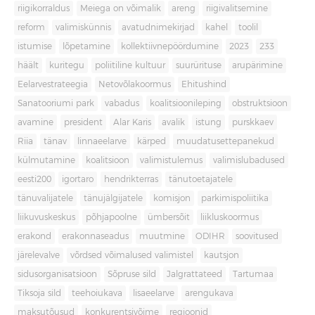
riigikorraldus
Meiega on võimalik
areng
riigivalitsemine
reform
valimiskünnis
avatudnimekirjad
kahel
toolil
istumise
lõpetamine
kollektiivnepöördumine
2023
233
häält
kuritegu
poliitiline kultuur
suurürituse
arupärimine
Eelarvestrateegia
Netovõlakoormus
Ehitushind
Sanatooriumi park
vabadus
koalitsioonileping
obstruktsioon
avamine
president
Alar Karis
avalik
istung
purskkaev
Riia
tänav
linnaeelarve
kärped
muudatusettepanekud
külmutamine
koalitsioon
valimistulemus
valimislubadused
eesti200
igortaro
hendrikterras
tänutoetajatele
tänuvalijatele
tänujälgijatele
komisjon
parkimispoliitika
liikuvuskeskus
põhjapoolne
ümbersõit
liikluskoormus
erakond
erakonnaseadus
muutmine
ODIHR
soovitused
järelevalve
võrdsed võimalused valimistel
kautsjon
sidusorganisatsioon
Sõpruse sild
Jalgrattateed
Tartumaa
Tiksoja sild
teehoiukava
lisaeelarve
arengukava
maksutõusud
konkurentsivõime
regioonid