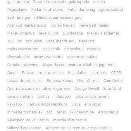
iga laps loeb
Tasuta lasteaiakoht igale lapsele
eelnõu
Riigieelarve
Kodanikuühiskond
Vähendame riigi tegevuskulusid
Eesti Energia
riiklikud suurinvesteeringud
Avalikult Rail Balticust
Indrek Neivelt
Terve Eesti heaks
Maksukorraldus
Tegelik juht
Bürokraatia
Maksu-ja Tolliamet
198
nr
toiduahel
vabaühendused
erasektor
maksuvabastused
ajakirjanik
erapooletu
meedia
sõnavabadus
arvamusvabadus
arvamusterohkus
Omafinantseering
Majandusterritoorimumi kaheks jagamine
Arena
Eelarve
maksupoliitika
Kaja Kallas
alampalk
GDPR
Isikuandmete kaitse
Euroopa Kohus
Uno Lõhmus
Carri Ginter
Andmete suuremahuline kogumine
George Orwell
Suur Vend
pensionireform
tootlus
inflatsioon
vaba on olla parem
kaks tooli
Tartu ülikooli kliinikum
viirus
eriolukord
inimeste toimetulek
töö
tervis
likvideerimine
erapooletus
Ajakirjanduse kallutatus
meedia sõltumatus
väikesed erakonnad
Kõrgemate riigiteenistujate palgatõus