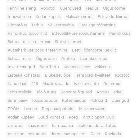
Leinapäev
Juuniküüditamine
Andres Sööt
Aegumatu
Tehniline areng
Robotid
Uuendused
Teadus
Õigusloome
Innovatsioon
Kodanikupalk
Maksukoormus
Ettevõtluskliima
Hinnatõus
Tarbija
Väikeettevõtja
Osaajaga töötamine
Paindlikud töövormid
Ettevõtlikkuse soodustamine
Paindlikkus
Sotsiaalmaksu ülempiir
Statistikaamet
Kutsehariduse populariseerimine
Eesti Tööandjate Keskliit
Sotsiaalmaks
Õigusruum
Arutelu
Laenukoormus
Investeeringud
Suur-Tartu
Kaasav eelarve
Volikogu
Lasteaia kohatasu
Elukestev õpe
Transpordi kvaliteet
Koostöö
Kandidaat
426
Maailmavaade
Isesõitev auto
Reformid
Tehisintellekt
Tööjõuturg
Robotite õigused
Andres Herkel
Sünnipäev
Tööjõupuudus
Kutseharidus
Põlvkond
Uuringud
PRÕM
Lävend
Regionaalpoliitika
Maksuerisused
Kodanikupäev
Suud Puhtaks
Poeg
Arctic Sport Club
vastutus
kaasamine
kampaania
erakondade vastutus
poliitiline konkurents
demokraatiapakett
Raad
Raekoda