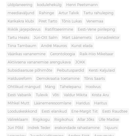
üldplaneering
kodulehekülg
Henri Peetsmann
meediaväljund
Rahinge
Artur Talvik
Tartu rahuleping
Karikakra klubi
Piret Tarto
Tõnis Lukas
Venemaa
Riiklik järjepidevus
Ratifitseerimine
Eesti-Vene piirileping
Tartu Heaks
Jüri-Ott Salm
Märt Läänemets
Linnadirektor
Tiina Tambaum
André Maurois
Kunst elada
Väärikas vananemine
Gerontoloogia
Raik-Hiio Mikelsaar
Aktiivsena vananemise arengukava
JOKK
Subsidiaarsuse põhimõte
Peibutuspardid
Kersti Kaljulaid
Haldusreform
Demokraatia toetamine
Tõnis Saarts
Ohtlikud mängud
Mäng
Tähelepanu
Hoolivus
Eesti Vabariik
Tulevik
Võti
Valdur Mikita
Krista Aru
Mihkel Mutt
Läänemeresoomlane
Haridus
Haritus
Looduskeskkond
Eesti elanikud
Ene-Margit Tiit
Eesti Raudtee
Välireklaam
Riigikogu
Riigikohus
Allar Jõks
Ülle Madise
Jüri Põld
Indrek Teder
erakondade rahastamine
14juuni