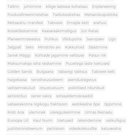
Tallinn
juhtimine
kõrge lasteaia kohatasu
Eriplaneering
Puidurafineerimistehas
Tselluloositehas
Metsanduspoliitika
Metsarahu manifest
Tabivere
Emajõe kett
erahuvi
Kooskõlastamine
Kaasarääkimisõigus
Jüri Ratas
Planeerimisseadus
Puhkus
Võidupüha
Jaanipäev
Ligo
Jalgpall
Seks
Ministrite arv
Kokkuhoid
Säästmine
Janek Mäggi
Kohtade jagamine valitsuse
Paisuv riik
Maksumaksja raha raiskamine
Puuetega laste toetused
Golden Sands
Bulgaaria
Vabariigi Valitsus
Tabivere kett
haigekassa
tervishoiusüsteem
asendustegevus
valitsemiskulud
otsustusruum
poliitilised nõunikud
aktsiisitõus
rainer vakra
sotsiaaldemokraadid
vabaerakonna riigikogu fraktsioon
eestikeelne õpe
õppimine
Kristi Aria
üleminek
ülereguleerimine
Urmas Reinsalu
Euroopa Liit
Kaul Nurm
toetused
rakendamine
valikuõigus
justiitsministeerium
petitsioon
videokokkuvõte
katuseraha