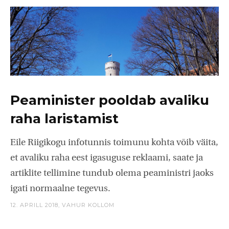
Peaminister pooldab avaliku
raha laristamist
Eile Riigikogu infotunnis toimunu kohta võib väita,
et avaliku raha eest igasuguse reklaami, saate ja
artiklite tellimine tundub olema peaministri jaoks
igati normaalne tegevus.
12. APRILL 2018,
VAHUR KOLLOM