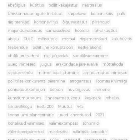
ebaõiglus
küsitlus
poliitikakajastus
neutraalus
Ühiskonnauuringute Instituut
kärpekava
koroonakriis
palk
riigiteenijad
koroonaviirus
õigusvastasus
piirangud
majandusvabadus
samasoolised
kooselu
rahvaküsitlus
abielu
TULE
mõistusele
moraal
riigiametnikud
kuluhüvitis
teabenõue
poliitiline korruptsioon
Keskerakond
ohtlik pretsedent
riigi julgeolek
sundlikvideerimine
uued inimesed
julgus
erakondade järelevalve
mõttekoda
seaduseelnõu
mitmel toolil istumine
asendamatud inimesed
poliitilise konkurentsi piiramine
arrogantsus
Toomas Kivimägi
põhiseaduskomisjon
betoon
huvitegevus
inimene
kunstiumuuseum
linnaraamatukogu
keskpark
rohelus
linnavolikogu
Eesti 200
Muutus
445
linnaruumi planeerimine
uued lahendused
2021
kohalikud valimised
valimiskompass
sõnumid
valimisprogrammid
meelespea
valimiste korraldus