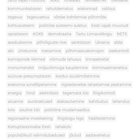
tartu vajab muutust
Süku
rohealad
Terviseamet
ülevaade
kommunikatsioon
rahulolematus
erakonnad
valitsus
tegevus
tegevusetus
võrdse kohtlemise põhimõte
kohtusüsteem
poliitilise süsteemi suletus
Eesti vajab muutust
opositsioon
KOKS
demokraatia
Tartu Linnavolikogu
NETS
seadusloome
põhiõiguste riive
sanktsioon
Ukraina
sõda
abi
ühistunne
toetamine
põhimääruskomisjon
sisekontroll
komisjonide liikmed
võimude lahusus
linnasekretär
monumendid
mõjuvõimuga kauplemine
kriminaalmenetlus
süütuse presumptsioon
korduv süüdimõistmine
erakonna sundlõpetamine
riigieelarvelise rahastamise peatamine
energia
hind
elektribörs
tegemata töö
Riigikontroll
aruanne
eurotoetused
alakasutamine
kahtlustus
lahendus
kriis
sisuline töö
poliitiline mudamaadlus
regionaalne investeering
Riigikogu liige
häälteostmine
Korruptsioonivaba Eesti
rahakülv
populistlikud valimislubadused
jõulud
aastavahetus