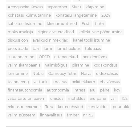
Arenguseire Keskus
september
Siuru
kärpimine
kohatasu külmutamine
kohatasu langetamine
2024
kaheltoolilistumine
kliimamuutused
Eesti
trahv
maksumaksja
riigieelarve eraldised
kollektiivne pöördumine
diskussioon
avalikud nimekirjad
kahel toolil istumine
pressiteade
talv
lumi
lumehooldus
tulubaas
suurendamine
OECD
ettepanekud
hooldereform
valimiskampaania
valimisõigus
piiramine
kodakondsus
lõimumine
Nublu
Gameboy Tetris
Narva
üldsõnalisus
taandareng
vastuolu
määrus
poliitreklaam
ebavõrdsus
finantsautonoomia
autonoomia
intress
aru
pähe
kov
vaba tartu on parem
unistus
mõtisklus
aru pähe
vali
152
rekonstrueerimine
Turu
korteriühistud
sundvaldus
puudulik
valimissüsteem
linnavalitsus
ämber
nr152