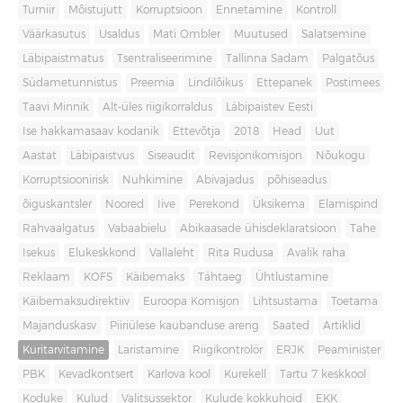
Turniir
Mõistujutt
Korruptsioon
Ennetamine
Kontroll
Väärkasutus
Usaldus
Mati Ombler
Muutused
Salatsemine
Läbipaistmatus
Tsentraliseerimine
Tallinna Sadam
Palgatõus
Südametunnistus
Preemia
Lindilõikus
Ettepanek
Postimees
Taavi Minnik
Alt-üles riigikorraldus
Läbipaistev Eesti
Ise hakkamasaav kodanik
Ettevõtja
2018
Head
Uut
Aastat
Läbipaistvus
Siseaudit
Revisjonikomisjon
Nõukogu
Korruptsioonirisk
Nuhkimine
Abivajadus
põhiseadus
õiguskantsler
Noored
Iive
Perekond
Üksikema
Elamispind
Rahvaalgatus
Vabaabielu
Abikaasade ühisdeklaratsioon
Tahe
Isekus
Elukeskkond
Vallaleht
Rita Rudusa
Avalik raha
Reklaam
KOFS
Käibemaks
Tähtaeg
Ühtlustamine
Käibemaksudirektiiv
Euroopa Komisjon
Lihtsustama
Toetama
Majanduskasv
Piiriülese kaubanduse areng
Saated
Artiklid
Kuritarvitamine
Laristamine
Riigikontrolör
ERJK
Peaminister
PBK
Kevadkontsert
Karlova kool
Kurekell
Tartu 7 keskkool
Koduke
Kulud
Valitsussektor
Kulude kokkuhoid
EKK