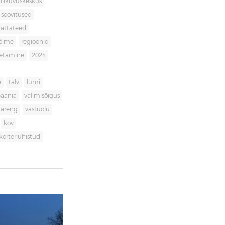
liikuvuskeskus
soovitused
rattateed
võime
regioonid
getamine
2024
e
talv
lumi
aania
valimisõigus
dareng
vastuolu
kov
korteriühistud