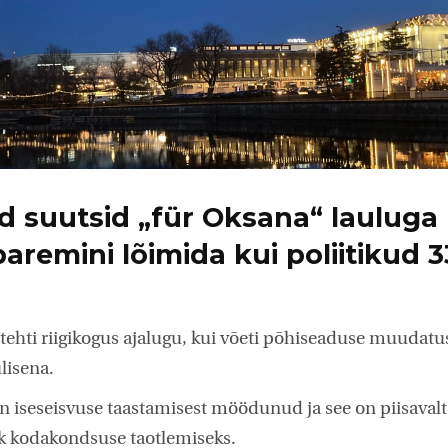
 suutsid „für Oksana“ lauluga
aremini lõimida kui poliitikud 3
 tehti riigikogus ajalugu, kui võeti põhiseaduse muudatu
lisena.
on iseseisvuse taastamisest möödunud ja see on piisavalt
k kodakondsuse taotlemiseks.