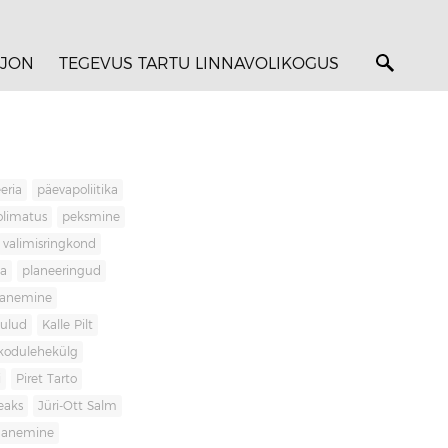
JON
TEGEVUS TARTU LINNAVOLIKOGUS
eria
päevapoliitika
olimatus
peksmine
valimisringkond
ja
planeeringud
banemine
kulud
Kalle Pilt
kodulehekülg
i
Piret Tarto
eaks
Jüri-Ott Salm
ananemine