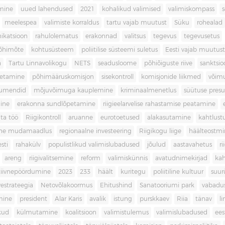
imine
uued lahendused
2021
kohalikud valimised
valimiskompass
meelespea
valimiste korraldus
tartu vajab muutust
Süku
rohealad
katsioon
rahulolematus
erakonnad
valitsus
tegevus
tegevusetus
põhimõte
kohtusüsteem
poliitilise süsteemi suletus
Eesti vajab muutust
a
Tartu Linnavolikogu
NETS
seadusloome
põhiõiguste riive
sanktsio
oetamine
põhimääruskomisjon
sisekontroll
komisjonide liikmed
võim
umendid
mõjuvõimuga kauplemine
kriminaalmenetlus
süütuse pres
ine
erakonna sundlõpetamine
riigieelarvelise rahastamise peatamine
ta töö
Riigikontroll
aruanne
eurotoetused
alakasutamine
kahtlust
iline mudamaadlus
regionaalne investeering
Riigikogu liige
häälteostmi
sti
rahakülv
populistlikud valimislubadused
jõulud
aastavahetus
ri
areng
riigivalitsemine
reform
valimiskünnis
avatudnimekirjad
kah
tiivnepöördumine
2023
233
häält
kuritegu
poliitiline kultuur
suur
vestrateegia
Netovõlakoormus
Ehitushind
Sanatooriumi park
vabadu
mine
president
Alar Karis
avalik
istung
purskkaev
Riia
tänav
l
kud
külmutamine
koalitsioon
valimistulemus
valimislubadused
ees