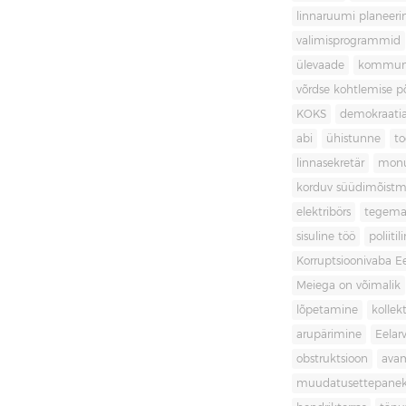
linnaruumi planeer
valimisprogrammid
ülevaade
kommuni
võrdse kohtlemise 
KOKS
demokraati
abi
ühistunne
t
linnasekretär
mon
korduv süüdimõistm
elektribörs
tegema
sisuline töö
poliit
Korruptsioonivaba Ee
Meiega on võimalik
lõpetamine
kollek
arupärimine
Eelar
obstruktsioon
ava
muudatusettepane