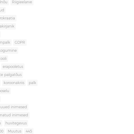
lnõu
Riigieelarve
gud
rokraatia
akirjanik
mpalk
GDPR
kogumine
ooli
erapooletus
te palgatõus
koroonakriis
palk
oselu
uued inimesed
matud inimesed
n
huvitegevus
00
Muutus
445