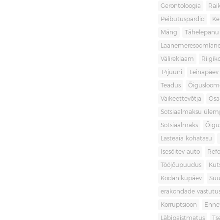
Gerontoloogia
Raik
Peibutuspardid
Ke
Mäng
Tähelepanu
Läänemeresoomlan
Välireklaam
Riigik
14juuni
Leinapäev
Teadus
Õigusloom
Väikeettevõtja
Osa
Sotsiaalmaksu ülemp
Sotsiaalmaks
Õigu
Lasteaia kohatasu
Isesõitev auto
Ref
Tööjõupuudus
Kut
Kodanikupäev
Suu
erakondade vastutu
Korruptsioon
Enne
Läbipaistmatus
Ts