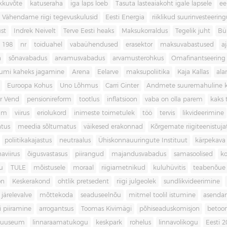
kkuvõte
katuseraha
iga laps loeb
Tasuta lasteaiakoht igale lapsele
ee
Vähendame riigi tegevuskulusid
Eesti Energia
riiklikud suurinvesteerin
ust
Indrek Neivelt
Terve Eesti heaks
Maksukorraldus
Tegelik juht
Bü
198
nr
toiduahel
vabaühendused
erasektor
maksuvabastused
aj
a
sõnavabadus
arvamusvabadus
arvamusterohkus
Omafinantseering
mumi kaheks jagamine
Arena
Eelarve
maksupoliitika
Kaja Kallas
ala
Euroopa Kohus
Uno Lõhmus
Carri Ginter
Andmete suuremahuline 
r Vend
pensionireform
tootlus
inflatsioon
vaba on olla parem
kaks t
kum
viirus
eriolukord
inimeste toimetulek
töö
tervis
likvideerimine
atus
meedia sõltumatus
väikesed erakonnad
Kõrgemate riigiteenistuja
poliitikakajastus
neutraalus
Ühiskonnauuringute Instituut
kärpekava
aviirus
õigusvastasus
piirangud
majandusvabadus
samasoolised
ko
u
TULE
mõistusele
moraal
riigiametnikud
kuluhüvitis
teabenõue
on
Keskerakond
ohtlik pretsedent
riigi julgeolek
sundlikvideerimine
järelevalve
mõttekoda
seaduseelnõu
mitmel toolil istumine
asenda
si piiramine
arrogantsus
Toomas Kivimägi
põhiseaduskomisjon
betoo
muuseum
linnaraamatukogu
keskpark
rohelus
linnavolikogu
Eesti 2