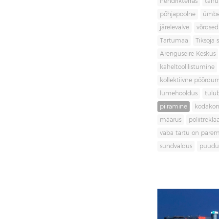
hendrikterras
tänu
põhjapoolne
ümbe
järelevalve
võrdsed
Tartumaa
Tiksoja s
Arenguseire Keskus
kaheltoolilistumine
kollektiivne pöördu
lumehooldus
tulu
piiramine
kodakon
määrus
poliitrekl
vaba tartu on pare
sundvaldus
puudul