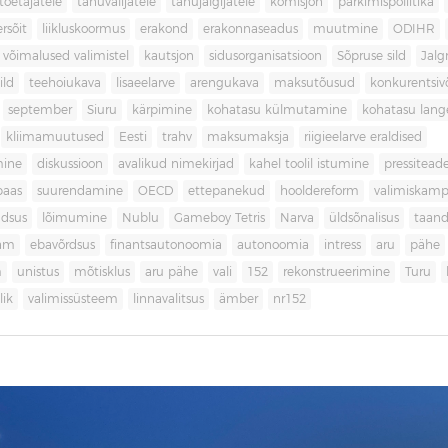
toetajatele
tänuvalijatele
tänujälgijatele
komisjon
parkimispoliitika
rsõit
liikluskoormus
erakond
erakonnaseadus
muutmine
ODIHR
 võimalused valimistel
kautsjon
sidusorganisatsioon
Sõpruse sild
Jalg
ild
teehoiukava
lisaeelarve
arengukava
maksutõusud
konkurentsi
september
Siuru
kärpimine
kohatasu külmutamine
kohatasu lan
kliimamuutused
Eesti
trahv
maksumaksja
riigieelarve eraldised
mine
diskussioon
avalikud nimekirjad
kahel toolil istumine
pressitead
baas
suurendamine
OECD
ettepanekud
hooldereform
valimiskamp
dsus
lõimumine
Nublu
Gameboy Tetris
Narva
üldsõnalisus
taan
aam
ebavõrdsus
finantsautonoomia
autonoomia
intress
aru
pähe
m
unistus
mõtisklus
aru pähe
vali
152
rekonstrueerimine
Turu
ik
valimissüsteem
linnavalitsus
ämber
nr152