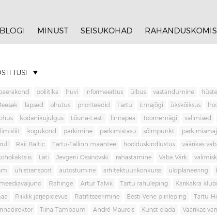
BLOGI
MINUST
SEISUKOHAD
RAHANDUSKOMIS
STITUSI
baerakond
poliitika
huvi
informeeritus
ülbus
vastandumine
hüste
Meesak
lapsed
ohutus
prioriteedid
Tartu
Emajõgi
ükskõiksus
ho
ohus
kodanikujulgus
Lõuna-Eesti
linnapea
Toomemägi
valimised
limisliit
kogukond
parkimine
parkimistasu
sõlmpunkt
parkimisma
rull
Rail Baltic
Tartu-Tallinn maantee
hoolduskindlustus
väärikas va
koholiaktsiis
Läti
Jevgeni Ossinovski
rahastamine
Vaba Värk
valimis
mm
ühistransport
autostumine
arhitektuurikonkurss
üldplaneering
meediaväljund
Rahinge
Artur Talvik
Tartu rahuleping
Karikakra klub
aa
Riiklik järjepidevus
Ratifitseerimine
Eesti-Vene piirileping
Tartu H
innadirektor
Tiina Tambaum
André Maurois
Kunst elada
Väärikas v