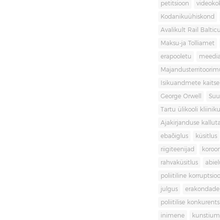
petitsioon
videoko
Kodanikuühiskond
Avalikult Rail Baltic
Maksu-ja Tolliamet
erapooletu
meedi
Majandusterritoori
Isikuandmete kaitse
George Orwell
Suu
Tartu ülikooli kliini
Ajakirjanduse kallut
ebaõiglus
küsitlus
riigiteenijad
koroon
rahvaküsitlus
abiel
poliitiline korruptsio
julgus
erakondade 
poliitilise konkurent
inimene
kunstiu