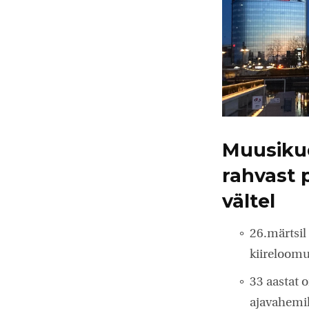
Muusikud
rahvast p
vältel
26.märtsil
kiireloomu
33 aastat 
ajavahemi