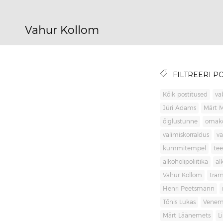
Vahur Kollom
FILTREERI PO
Kõik postitused
va
Jüri Adams
Märt 
õiglustunne
omak
valimiskorraldus
va
kummitempel
tee
alkoholipoliitika
al
Vahur Kollom
tra
Henri Peetsmann
Tõnis Lukas
Venem
Märt Läänemets
L