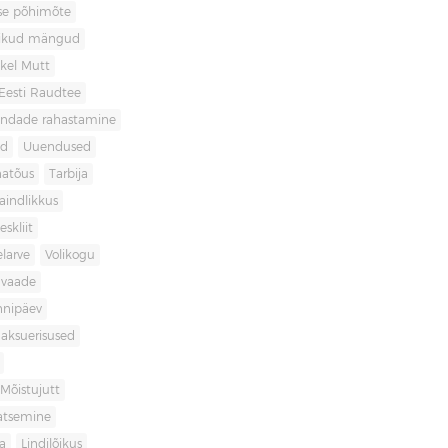
use põhimõte
likud mängud
kel Mutt
Eesti Raudtee
ondade rahastamine
id
Uuendused
natõus
Tarbija
aindlikkus
skliit
larve
Volikogu
avaade
nnipäev
aksuerisused
Mõistujutt
atsemine
a
Lindilõikus