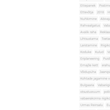
Ettepanek
Postim
Ettevõtja
2018
H
Nuhkimine
Abivaj
Rahvaalgatus
Vaba
Avalik raha
Rekla
Lihtsustama
Toet
Laristamine
Riigik
Koduke
Kulud
V
Eriplaneering
Puid
Emajõe kett
erahu
Võidupüha
Jaanip
Kohtade jagamine va
Bulgaaria
Vabariigi
otsustusruum
poli
vabaerakonna riigiko
Urmas Reinsalu
Eu