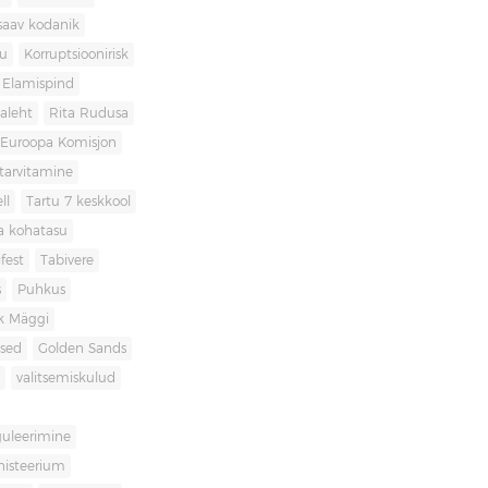
saav kodanik
u
Korruptsioonirisk
Elamispind
laleht
Rita Rudusa
Euroopa Komisjon
itarvitamine
ll
Tartu 7 keskkool
ia kohatasu
fest
Tabivere
s
Puhkus
k Mäggi
used
Golden Sands
valitsemiskulud
guleerimine
inisteerium