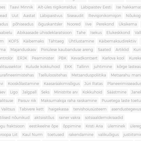
ees
Taavi Minnik
Alt-üles riigikorraldus
Läbipaistev Eesti
Ise hakkama
ead
Uut
Aastat
Läbipaistvus
Siseaudit
Revisjonikomisjon
Nõukog
adus
põhiseadus
õiguskantsler
Noored
Iive
Perekond
Üksikema
abielu
Abikaasade ühisdeklaratsioon
Tahe
Isekus
Elukeskkond
Val
am
KOFS
Käibemaks
Tähtaeg
Ühtlustamine
Käibemaksudirektiiv
ama
Majanduskasv
Piiriülese kaubanduse areng
Saated
Artiklid
Kur
ontrolör
ERJK
Peaminister
PBK
Kevadkontsert
Karlova kool
Kureke
alitsussektor
Kulude kokkuhoid
EKK
Tallinn
juhtimine
kõrge lastea
urafineerimistehas
Tselluloositehas
Metsanduspoliitika
Metsarahu mani
vi
Kooskõlastamine
Kaasarääkimisõigus
Jüri Ratas
Planeerimisseadu
äev
Ligo
Jalgpall
Seks
Ministrite arv
Kokkuhoid
Säästmine
Jane
litsuse
Paisuv riik
Maksumaksja raha raiskamine
Puuetega laste toet
 Valitsus
Tabivere kett
haigekassa
tervishoiusüsteem
asendustegevus
itilised nõunikud
aktsiisitõus
rainer vakra
sotsiaaldemokraadid
gu fraktsioon
eestikeelne õpe
õppimine
Kristi Aria
üleminek
ülere
roopa Liit
Kaul Nurm
toetused
rakendamine
valikuõigus
justiitsm