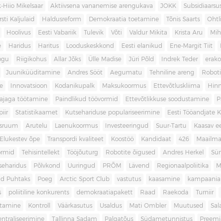
-Hiio Mikelsaar
Aktiivsena vananemise arengukava
JOKK
Subsidiaars
rsti Kaljulaid
Haldusreform
Demokraatia toetamine
Tõnis Saarts
Oht
Hoolivus
Eesti Vabariik
Tulevik
Võti
Valdur Mikita
Krista Aru
Mih
e
Haridus
Haritus
Looduskeskkond
Eesti elanikud
Ene-Margit Tiit
ogu
Riigikohus
Allar Jõks
Ülle Madise
Jüri Põld
Indrek Teder
erak
Juuniküüditamine
Andres Sööt
Aegumatu
Tehniline areng
Robot
e
Innovatsioon
Kodanikupalk
Maksukoormus
Ettevõtluskliima
Hin
ajaga töötamine
Paindlikud töövormid
Ettevõtlikkuse soodustamine
P
iir
Statistikaamet
Kutsehariduse populariseerimine
Eesti Tööandjate Ke
sruum
Arutelu
Laenukoormus
Investeeringud
Suur-Tartu
Kaasav ee
Elukestev õpe
Transpordi kvaliteet
Koostöö
Kandidaat
426
Maailm
ormid
Tehisintellekt
Tööjõuturg
Robotite õigused
Andres Herkel
Sü
seharidus
Põlvkond
Uuringud
PRÕM
Lävend
Regionaalpoliitika
M
d Puhtaks
Poeg
Arctic Sport Club
vastutus
kaasamine
kampaania
s
poliitiline konkurents
demokraatiapakett
Raad
Raekoda
Turniir
tamine
Kontroll
Väärkasutus
Usaldus
Mati Ombler
Muutused
Sal
entraliseerimine
Tallinna Sadam
Palgatõus
Südametunnistus
Preemi