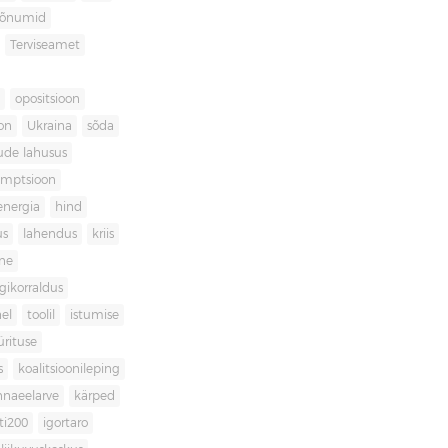
sõnumid
Terviseamet
opositsioon
on
Ukraina
sõda
ude lahusus
umptsioon
energia
hind
us
lahendus
kriis
ne
igikorraldus
el
toolil
istumise
ürituse
s
koalitsioonileping
innaeelarve
kärped
ti200
igortaro