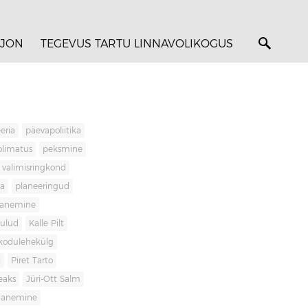
JON
TEGEVUS TARTU LINNAVOLIKOGUS
eria
päevapoliitika
olimatus
peksmine
valimisringkond
ja
planeeringud
banemine
kulud
Kalle Pilt
kodulehekülg
i
Piret Tarto
eaks
Jüri-Ott Salm
ananemine