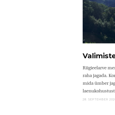
Valimist
Riigieelarve me
raha jagada. Ko
mida ümber jaga
laenukohustust
28. SEPTEMBER 202