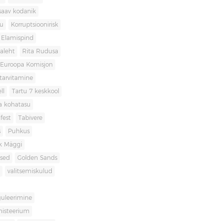
saav kodanik
u
Korruptsioonirisk
Elamispind
laleht
Rita Rudusa
Euroopa Komisjon
itarvitamine
ll
Tartu 7 keskkool
ia kohatasu
fest
Tabivere
s
Puhkus
k Mäggi
used
Golden Sands
valitsemiskulud
guleerimine
inisteerium