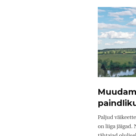
Muudame
paindli
Paljud väikeett
on liiga jäigad
tähtajad olulis