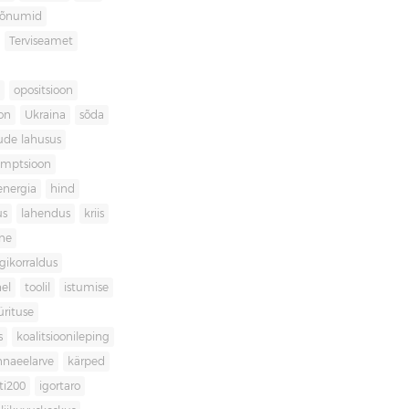
sõnumid
Terviseamet
opositsioon
on
Ukraina
sõda
ude lahusus
umptsioon
energia
hind
us
lahendus
kriis
ne
igikorraldus
el
toolil
istumise
ürituse
s
koalitsioonileping
innaeelarve
kärped
ti200
igortaro