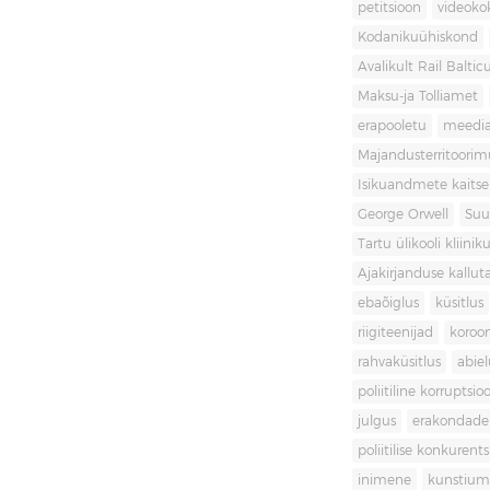
petitsioon
videoko
Kodanikuühiskond
Avalikult Rail Baltic
Maksu-ja Tolliamet
erapooletu
meedi
Majandusterritoori
Isikuandmete kaitse
George Orwell
Suu
Tartu ülikooli kliini
Ajakirjanduse kallut
ebaõiglus
küsitlus
riigiteenijad
koroon
rahvaküsitlus
abiel
poliitiline korruptsio
julgus
erakondade 
poliitilise konkurent
inimene
kunstiu