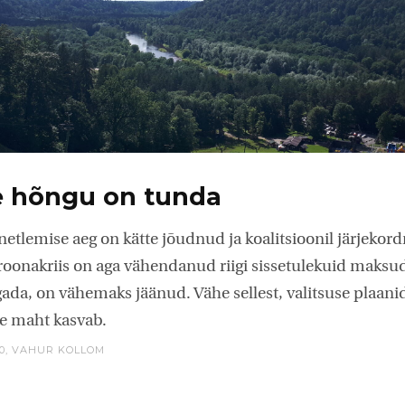
e hõngu on tunda
netlemise aeg on kätte jõudnud ja koalitsioonil järjekor
roonakriis on aga vähendanud riigi sissetulekuid maksud
da, on vähemaks jäänud. Vähe sellest, valitsuse plaanide 
e maht kasvab.
0,
VAHUR KOLLOM