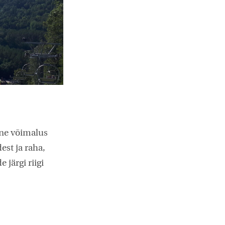
dne võimalus
est ja raha,
järgi riigi