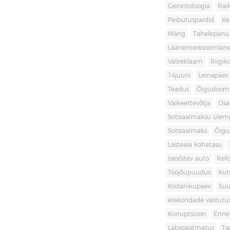
Gerontoloogia
Raik
Peibutuspardid
Ke
Mäng
Tähelepanu
Läänemeresoomlan
Välireklaam
Riigik
14juuni
Leinapäev
Teadus
Õigusloom
Väikeettevõtja
Osa
Sotsiaalmaksu ülemp
Sotsiaalmaks
Õigu
Lasteaia kohatasu
Isesõitev auto
Ref
Tööjõupuudus
Kut
Kodanikupäev
Suu
erakondade vastutu
Korruptsioon
Enne
Läbipaistmatus
Ts