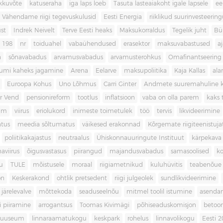
kkuvõte
katuseraha
iga laps loeb
Tasuta lasteaiakoht igale lapsele
ee
Vähendame riigi tegevuskulusid
Eesti Energia
riiklikud suurinvesteerin
ust
Indrek Neivelt
Terve Eesti heaks
Maksukorraldus
Tegelik juht
Bü
198
nr
toiduahel
vabaühendused
erasektor
maksuvabastused
aj
a
sõnavabadus
arvamusvabadus
arvamusterohkus
Omafinantseering
mumi kaheks jagamine
Arena
Eelarve
maksupoliitika
Kaja Kallas
ala
Euroopa Kohus
Uno Lõhmus
Carri Ginter
Andmete suuremahuline 
r Vend
pensionireform
tootlus
inflatsioon
vaba on olla parem
kaks t
kum
viirus
eriolukord
inimeste toimetulek
töö
tervis
likvideerimine
atus
meedia sõltumatus
väikesed erakonnad
Kõrgemate riigiteenistuja
poliitikakajastus
neutraalus
Ühiskonnauuringute Instituut
kärpekava
aviirus
õigusvastasus
piirangud
majandusvabadus
samasoolised
ko
u
TULE
mõistusele
moraal
riigiametnikud
kuluhüvitis
teabenõue
on
Keskerakond
ohtlik pretsedent
riigi julgeolek
sundlikvideerimine
järelevalve
mõttekoda
seaduseelnõu
mitmel toolil istumine
asenda
si piiramine
arrogantsus
Toomas Kivimägi
põhiseaduskomisjon
betoo
muuseum
linnaraamatukogu
keskpark
rohelus
linnavolikogu
Eesti 2