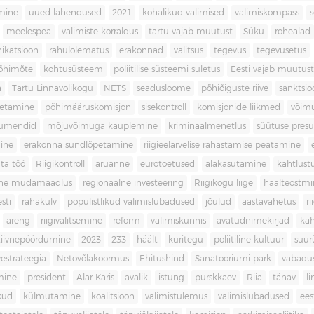
imine
uued lahendused
2021
kohalikud valimised
valimiskompass
meelespea
valimiste korraldus
tartu vajab muutust
Süku
rohealad
katsioon
rahulolematus
erakonnad
valitsus
tegevus
tegevusetus
põhimõte
kohtusüsteem
poliitilise süsteemi suletus
Eesti vajab muutust
a
Tartu Linnavolikogu
NETS
seadusloome
põhiõiguste riive
sanktsio
oetamine
põhimääruskomisjon
sisekontroll
komisjonide liikmed
võim
umendid
mõjuvõimuga kauplemine
kriminaalmenetlus
süütuse pres
ine
erakonna sundlõpetamine
riigieelarvelise rahastamise peatamine
ta töö
Riigikontroll
aruanne
eurotoetused
alakasutamine
kahtlust
iline mudamaadlus
regionaalne investeering
Riigikogu liige
häälteostmi
sti
rahakülv
populistlikud valimislubadused
jõulud
aastavahetus
ri
areng
riigivalitsemine
reform
valimiskünnis
avatudnimekirjad
kah
tiivnepöördumine
2023
233
häält
kuritegu
poliitiline kultuur
suur
vestrateegia
Netovõlakoormus
Ehitushind
Sanatooriumi park
vabadu
mine
president
Alar Karis
avalik
istung
purskkaev
Riia
tänav
l
kud
külmutamine
koalitsioon
valimistulemus
valimislubadused
ees