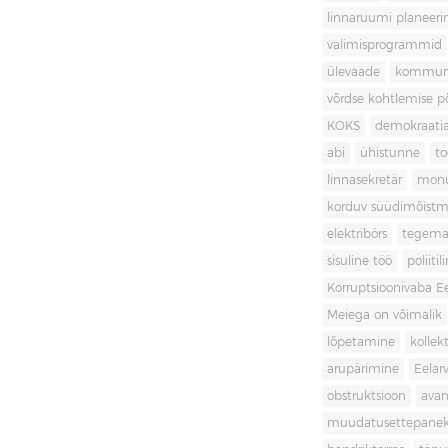
linnaruumi planeer
valimisprogrammid
ülevaade
kommuni
võrdse kohtlemise 
KOKS
demokraati
abi
ühistunne
t
linnasekretär
mon
korduv süüdimõistm
elektribörs
tegema
sisuline töö
poliit
Korruptsioonivaba Ee
Meiega on võimalik
lõpetamine
kollek
arupärimine
Eelar
obstruktsioon
ava
muudatusettepane