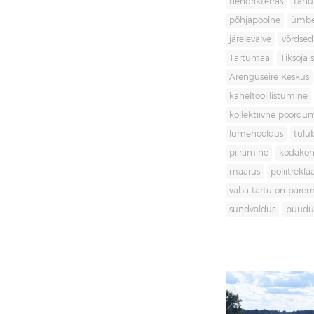
hendrikterras
tänu
põhjapoolne
ümbe
järelevalve
võrdsed
Tartumaa
Tiksoja s
Arenguseire Keskus
kaheltoolilistumine
kollektiivne pöördu
lumehooldus
tulu
piiramine
kodakon
määrus
poliitrekl
vaba tartu on pare
sundvaldus
puudul