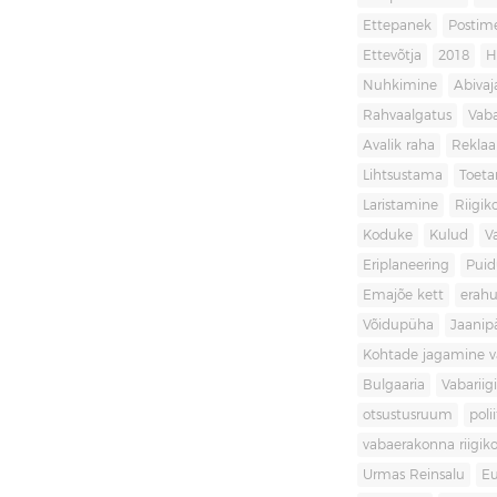
Ettepanek
Postim
Ettevõtja
2018
H
Nuhkimine
Abivaj
Rahvaalgatus
Vaba
Avalik raha
Rekla
Lihtsustama
Toet
Laristamine
Riigik
Koduke
Kulud
V
Eriplaneering
Puid
Emajõe kett
erahu
Võidupüha
Jaanip
Kohtade jagamine va
Bulgaaria
Vabariigi
otsustusruum
poli
vabaerakonna riigiko
Urmas Reinsalu
Eu