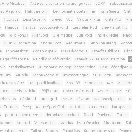
-Hiio Mikelsaar
Aktiivsena vananemise arengukava
JOKK
Subsidiaars
rsti Kaljulaid
Haldusreform
Demokraatia toetamine
Tõnis Saarts
Oht
Hoolivus
Eesti Vabariik
Tulevik
Võti
Valdur Mikita
Krista Aru
Mih
e
Haridus
Haritus
Looduskeskkond
Eesti elanikud
Ene-Margit Tiit
ogu
Riigikohus
Allar Jõks
Ülle Madise
Jüri Põld
Indrek Teder
erak
Juuniküüditamine
Andres Sööt
Aegumatu
Tehniline areng
Robot
e
Innovatsioon
Kodanikupalk
Maksukoormus
Ettevõtluskliima
Hin
ajaga töötamine
Paindlikud töövormid
Ettevõtlikkuse soodustamine
P
iir
Statistikaamet
Kutsehariduse populariseerimine
Eesti Tööandjate Ke
sruum
Arutelu
Laenukoormus
Investeeringud
Suur-Tartu
Kaasav ee
Elukestev õpe
Transpordi kvaliteet
Koostöö
Kandidaat
426
Maailm
ormid
Tehisintellekt
Tööjõuturg
Robotite õigused
Andres Herkel
Sü
seharidus
Põlvkond
Uuringud
PRÕM
Lävend
Regionaalpoliitika
M
d Puhtaks
Poeg
Arctic Sport Club
vastutus
kaasamine
kampaania
s
poliitiline konkurents
demokraatiapakett
Raad
Raekoda
Turniir
tamine
Kontroll
Väärkasutus
Usaldus
Mati Ombler
Muutused
Sal
entraliseerimine
Tallinna Sadam
Palgatõus
Südametunnistus
Preemi