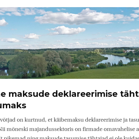
 maksude deklareerimise täht
kumaks
evõtjad on kurtnud, et käibemaksu deklareerimise ja tas
. Nii mõneski majandussektoris on firmade omavahelise 
elt pikemad ning maksude tasumise tähtajad ei ole kuida