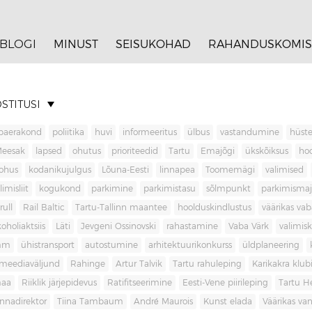
BLOGI
MINUST
SEISUKOHAD
RAHANDUSKOMIS
STITUSI
baerakond
poliitika
huvi
informeeritus
ülbus
vastandumine
hüste
Meesak
lapsed
ohutus
prioriteedid
Tartu
Emajõgi
ükskõiksus
ho
ohus
kodanikujulgus
Lõuna-Eesti
linnapea
Toomemägi
valimised
limisliit
kogukond
parkimine
parkimistasu
sõlmpunkt
parkimisma
rull
Rail Baltic
Tartu-Tallinn maantee
hoolduskindlustus
väärikas va
koholiaktsiis
Läti
Jevgeni Ossinovski
rahastamine
Vaba Värk
valimis
mm
ühistransport
autostumine
arhitektuurikonkurss
üldplaneering
meediaväljund
Rahinge
Artur Talvik
Tartu rahuleping
Karikakra klub
aa
Riiklik järjepidevus
Ratifitseerimine
Eesti-Vene piirileping
Tartu H
innadirektor
Tiina Tambaum
André Maurois
Kunst elada
Väärikas v