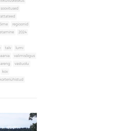
liikuvuskeskus
soovitused
rattateed
võime
regioonid
getamine
2024
e
talv
lumi
aania
valimisõigus
dareng
vastuolu
kov
korteriühistud