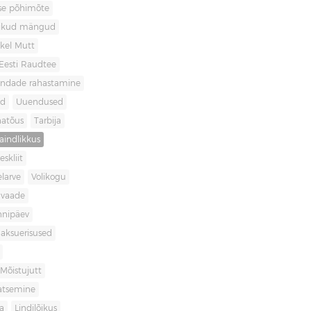
use põhimõte
likud mängud
kel Mutt
Eesti Raudtee
ondade rahastamine
id
Uuendused
natõus
Tarbija
aindlikkus
skliit
larve
Volikogu
avaade
nnipäev
aksuerisused
Mõistujutt
atsemine
a
Lindilõikus