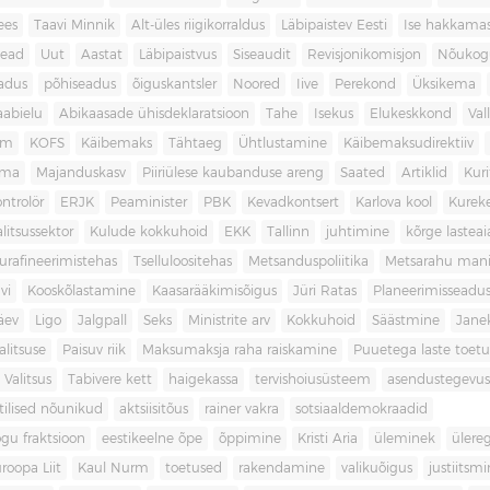
ees
Taavi Minnik
Alt-üles riigikorraldus
Läbipaistev Eesti
Ise hakkama
ead
Uut
Aastat
Läbipaistvus
Siseaudit
Revisjonikomisjon
Nõukog
adus
põhiseadus
õiguskantsler
Noored
Iive
Perekond
Üksikema
abielu
Abikaasade ühisdeklaratsioon
Tahe
Isekus
Elukeskkond
Val
am
KOFS
Käibemaks
Tähtaeg
Ühtlustamine
Käibemaksudirektiiv
ama
Majanduskasv
Piiriülese kaubanduse areng
Saated
Artiklid
Kur
ontrolör
ERJK
Peaminister
PBK
Kevadkontsert
Karlova kool
Kureke
alitsussektor
Kulude kokkuhoid
EKK
Tallinn
juhtimine
kõrge lastea
urafineerimistehas
Tselluloositehas
Metsanduspoliitika
Metsarahu mani
vi
Kooskõlastamine
Kaasarääkimisõigus
Jüri Ratas
Planeerimisseadu
äev
Ligo
Jalgpall
Seks
Ministrite arv
Kokkuhoid
Säästmine
Jane
litsuse
Paisuv riik
Maksumaksja raha raiskamine
Puuetega laste toet
 Valitsus
Tabivere kett
haigekassa
tervishoiusüsteem
asendustegevus
itilised nõunikud
aktsiisitõus
rainer vakra
sotsiaaldemokraadid
gu fraktsioon
eestikeelne õpe
õppimine
Kristi Aria
üleminek
ülere
roopa Liit
Kaul Nurm
toetused
rakendamine
valikuõigus
justiitsm