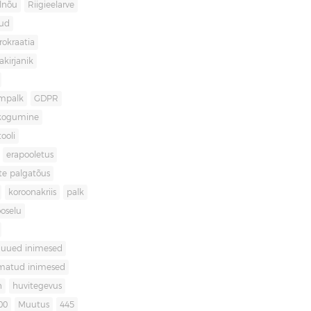
lnõu
Riigieelarve
gud
rokraatia
akirjanik
mpalk
GDPR
kogumine
ooli
erapooletus
te palgatõus
koroonakriis
palk
oselu
uued inimesed
matud inimesed
n
huvitegevus
00
Muutus
445