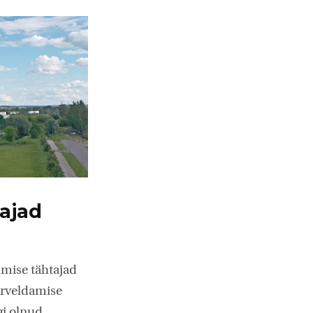
ajad
umise tähtajad
arveldamise
gi olnud