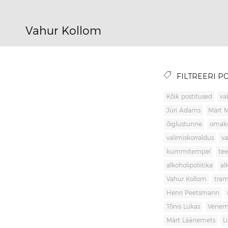
Vahur Kollom
FILTREERI PO
Kõik postitused
va
Jüri Adams
Märt 
õiglustunne
omak
valimiskorraldus
va
kummitempel
tee
alkoholipoliitika
al
Vahur Kollom
tra
Henri Peetsmann
Tõnis Lukas
Venem
Märt Läänemets
L