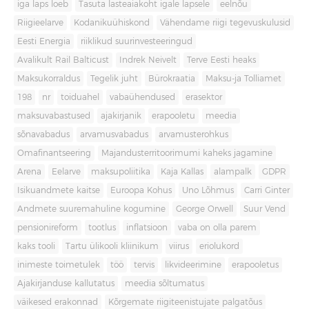
iga laps loeb
Tasuta lasteaiakoht igale lapsele
eelnõu
Riigieelarve
Kodanikuühiskond
Vähendame riigi tegevuskulusid
Eesti Energia
riiklikud suurinvesteeringud
Avalikult Rail Balticust
Indrek Neivelt
Terve Eesti heaks
Maksukorraldus
Tegelik juht
Bürokraatia
Maksu-ja Tolliamet
198
nr
toiduahel
vabaühendused
erasektor
maksuvabastused
ajakirjanik
erapooletu
meedia
sõnavabadus
arvamusvabadus
arvamusterohkus
Omafinantseering
Majandusterritoorimumi kaheks jagamine
Arena
Eelarve
maksupoliitika
Kaja Kallas
alampalk
GDPR
Isikuandmete kaitse
Euroopa Kohus
Uno Lõhmus
Carri Ginter
Andmete suuremahuline kogumine
George Orwell
Suur Vend
pensionireform
tootlus
inflatsioon
vaba on olla parem
kaks tooli
Tartu ülikooli kliinikum
viirus
eriolukord
inimeste toimetulek
töö
tervis
likvideerimine
erapooletus
Ajakirjanduse kallutatus
meedia sõltumatus
väikesed erakonnad
Kõrgemate riigiteenistujate palgatõus