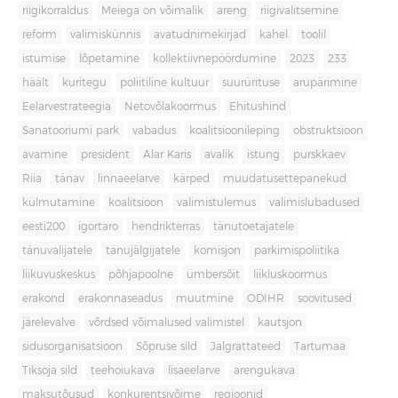
riigikorraldus
Meiega on võimalik
areng
riigivalitsemine
reform
valimiskünnis
avatudnimekirjad
kahel
toolil
istumise
lõpetamine
kollektiivnepöördumine
2023
233
häält
kuritegu
poliitiline kultuur
suurürituse
arupärimine
Eelarvestrateegia
Netovõlakoormus
Ehitushind
Sanatooriumi park
vabadus
koalitsioonileping
obstruktsioon
avamine
president
Alar Karis
avalik
istung
purskkaev
Riia
tänav
linnaeelarve
kärped
muudatusettepanekud
külmutamine
koalitsioon
valimistulemus
valimislubadused
eesti200
igortaro
hendrikterras
tänutoetajatele
tänuvalijatele
tänujälgijatele
komisjon
parkimispoliitika
liikuvuskeskus
põhjapoolne
ümbersõit
liikluskoormus
erakond
erakonnaseadus
muutmine
ODIHR
soovitused
järelevalve
võrdsed võimalused valimistel
kautsjon
sidusorganisatsioon
Sõpruse sild
Jalgrattateed
Tartumaa
Tiksoja sild
teehoiukava
lisaeelarve
arengukava
maksutõusud
konkurentsivõime
regioonid