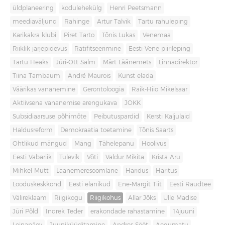
üldplaneering
kodulehekülg
Henri Peetsmann
meediaväljund
Rahinge
Artur Talvik
Tartu rahuleping
Karikakra klubi
Piret Tarto
Tõnis Lukas
Venemaa
Riiklik järjepidevus
Ratifitseerimine
Eesti-Vene piirileping
Tartu Heaks
Jüri-Ott Salm
Märt Läänemets
Linnadirektor
Tiina Tambaum
André Maurois
Kunst elada
Väärikas vananemine
Gerontoloogia
Raik-Hiio Mikelsaar
Aktiivsena vananemise arengukava
JOKK
Subsidiaarsuse põhimõte
Peibutuspardid
Kersti Kaljulaid
Haldusreform
Demokraatia toetamine
Tõnis Saarts
Ohtlikud mängud
Mäng
Tähelepanu
Hoolivus
Eesti Vabariik
Tulevik
Võti
Valdur Mikita
Krista Aru
Mihkel Mutt
Läänemeresoomlane
Haridus
Haritus
Looduskeskkond
Eesti elanikud
Ene-Margit Tiit
Eesti Raudtee
Välireklaam
Riigikogu
Riigikohus
Allar Jõks
Ülle Madise
Jüri Põld
Indrek Teder
erakondade rahastamine
14juuni