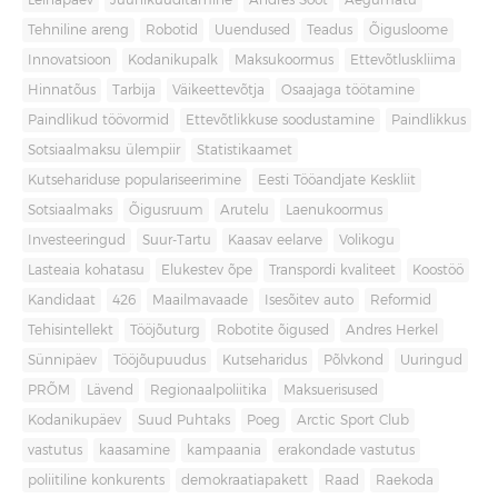
Leinapäev
Juuniküüditamine
Andres Sööt
Aegumatu
Tehniline areng
Robotid
Uuendused
Teadus
Õigusloome
Innovatsioon
Kodanikupalk
Maksukoormus
Ettevõtluskliima
Hinnatõus
Tarbija
Väikeettevõtja
Osaajaga töötamine
Paindlikud töövormid
Ettevõtlikkuse soodustamine
Paindlikkus
Sotsiaalmaksu ülempiir
Statistikaamet
Kutsehariduse populariseerimine
Eesti Tööandjate Keskliit
Sotsiaalmaks
Õigusruum
Arutelu
Laenukoormus
Investeeringud
Suur-Tartu
Kaasav eelarve
Volikogu
Lasteaia kohatasu
Elukestev õpe
Transpordi kvaliteet
Koostöö
Kandidaat
426
Maailmavaade
Isesõitev auto
Reformid
Tehisintellekt
Tööjõuturg
Robotite õigused
Andres Herkel
Sünnipäev
Tööjõupuudus
Kutseharidus
Põlvkond
Uuringud
PRÕM
Lävend
Regionaalpoliitika
Maksuerisused
Kodanikupäev
Suud Puhtaks
Poeg
Arctic Sport Club
vastutus
kaasamine
kampaania
erakondade vastutus
poliitiline konkurents
demokraatiapakett
Raad
Raekoda