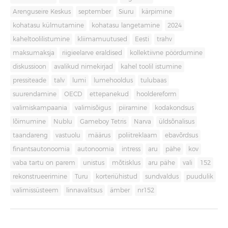
Arenguseire Keskus
september
Siuru
kärpimine
kohatasu külmutamine
kohatasu langetamine
2024
kaheltoolilistumine
kliimamuutused
Eesti
trahv
maksumaksja
riigieelarve eraldised
kollektiivne pöördumine
diskussioon
avalikud nimekirjad
kahel toolil istumine
pressiteade
talv
lumi
lumehooldus
tulubaas
suurendamine
OECD
ettepanekud
hooldereform
valimiskampaania
valimisõigus
piiramine
kodakondsus
lõimumine
Nublu
Gameboy Tetris
Narva
üldsõnalisus
taandareng
vastuolu
määrus
poliitreklaam
ebavõrdsus
finantsautonoomia
autonoomia
intress
aru
pähe
kov
vaba tartu on parem
unistus
mõtisklus
aru pähe
vali
152
rekonstrueerimine
Turu
korteriühistud
sundvaldus
puudulik
valimissüsteem
linnavalitsus
ämber
nr152