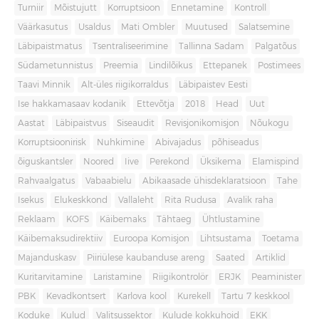
Turniir
Mõistujutt
Korruptsioon
Ennetamine
Kontroll
Väärkasutus
Usaldus
Mati Ombler
Muutused
Salatsemine
Läbipaistmatus
Tsentraliseerimine
Tallinna Sadam
Palgatõus
Südametunnistus
Preemia
Lindilõikus
Ettepanek
Postimees
Taavi Minnik
Alt-üles riigikorraldus
Läbipaistev Eesti
Ise hakkamasaav kodanik
Ettevõtja
2018
Head
Uut
Aastat
Läbipaistvus
Siseaudit
Revisjonikomisjon
Nõukogu
Korruptsioonirisk
Nuhkimine
Abivajadus
põhiseadus
õiguskantsler
Noored
Iive
Perekond
Üksikema
Elamispind
Rahvaalgatus
Vabaabielu
Abikaasade ühisdeklaratsioon
Tahe
Isekus
Elukeskkond
Vallaleht
Rita Rudusa
Avalik raha
Reklaam
KOFS
Käibemaks
Tähtaeg
Ühtlustamine
Käibemaksudirektiiv
Euroopa Komisjon
Lihtsustama
Toetama
Majanduskasv
Piiriülese kaubanduse areng
Saated
Artiklid
Kuritarvitamine
Laristamine
Riigikontrolör
ERJK
Peaminister
PBK
Kevadkontsert
Karlova kool
Kurekell
Tartu 7 keskkool
Koduke
Kulud
Valitsussektor
Kulude kokkuhoid
EKK