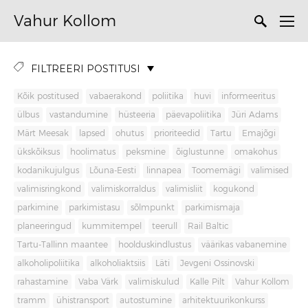
Vahur Kollom
FILTREERI POSTITUSI
Kõik postitused
vabaerakond
poliitika
huvi
informeeritus
ülbus
vastandumine
hüsteeria
päevapoliitika
Jüri Adams
Märt Meesak
lapsed
ohutus
prioriteedid
Tartu
Emajõgi
ükskõiksus
hoolimatus
peksmine
õiglustunne
omakohus
kodanikujulgus
Lõuna-Eesti
linnapea
Toomemägi
valimised
valimisringkond
valimiskorraldus
valimisliit
kogukond
parkimine
parkimistasu
sõlmpunkt
parkimismaja
planeeringud
kummitempel
teerull
Rail Baltic
Tartu-Tallinn maantee
hoolduskindlustus
väärikas vabanemine
alkoholipoliitika
alkoholiaktsiis
Läti
Jevgeni Ossinovski
rahastamine
Vaba Värk
valimiskulud
Kalle Pilt
Vahur Kollom
tramm
ühistransport
autostumine
arhitektuurikonkurss