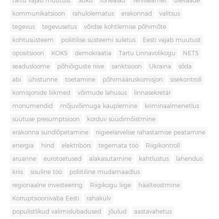
tartu vajab muutust
Süku
rohealad
Terviseamet
ülevaade
kommunikatsioon
rahulolematus
erakonnad
valitsus
tegevus
tegevusetus
võrdse kohtlemise põhimõte
kohtusüsteem
poliitilise süsteemi suletus
Eesti vajab muutust
opositsioon
KOKS
demokraatia
Tartu Linnavolikogu
NETS
seadusloome
põhiõiguste riive
sanktsioon
Ukraina
sõda
abi
ühistunne
toetamine
põhimääruskomisjon
sisekontroll
komisjonide liikmed
võimude lahusus
linnasekretär
monumendid
mõjuvõimuga kauplemine
kriminaalmenetlus
süütuse presumptsioon
korduv süüdimõistmine
erakonna sundlõpetamine
riigieelarvelise rahastamise peatamine
energia
hind
elektribörs
tegemata töö
Riigikontroll
aruanne
eurotoetused
alakasutamine
kahtlustus
lahendus
kriis
sisuline töö
poliitiline mudamaadlus
regionaalne investeering
Riigikogu liige
häälteostmine
Korruptsioonivaba Eesti
rahakülv
populistlikud valimislubadused
jõulud
aastavahetus