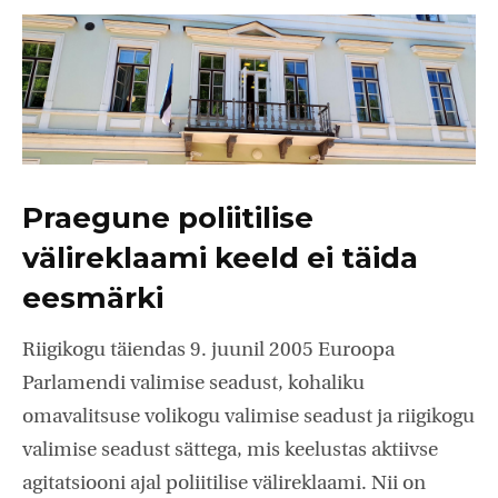
Praegune poliitilise
välireklaami keeld ei täida
eesmärki
Riigikogu täiendas 9. juunil 2005 Euroopa
Parlamendi valimise seadust, kohaliku
omavalitsuse volikogu valimise seadust ja riigikogu
valimise seadust sättega, mis keelustas aktiivse
agitatsiooni ajal poliitilise välireklaami. Nii on