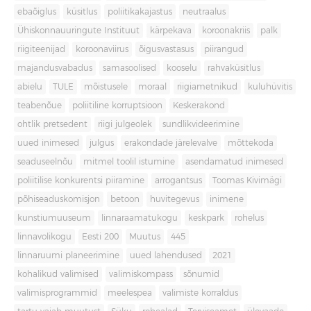
ebaõiglus
küsitlus
poliitikakajastus
neutraalus
Ühiskonnauuringute Instituut
kärpekava
koroonakriis
palk
riigiteenijad
koroonaviirus
õigusvastasus
piirangud
majandusvabadus
samasoolised
kooselu
rahvaküsitlus
abielu
TULE
mõistusele
moraal
riigiametnikud
kuluhüvitis
teabenõue
poliitiline korruptsioon
Keskerakond
ohtlik pretsedent
riigi julgeolek
sundlikvideerimine
uued inimesed
julgus
erakondade järelevalve
mõttekoda
seaduseelnõu
mitmel toolil istumine
asendamatud inimesed
poliitilise konkurentsi piiramine
arrogantsus
Toomas Kivimägi
põhiseaduskomisjon
betoon
huvitegevus
inimene
kunstiumuuseum
linnaraamatukogu
keskpark
rohelus
linnavolikogu
Eesti 200
Muutus
445
linnaruumi planeerimine
uued lahendused
2021
kohalikud valimised
valimiskompass
sõnumid
valimisprogrammid
meelespea
valimiste korraldus