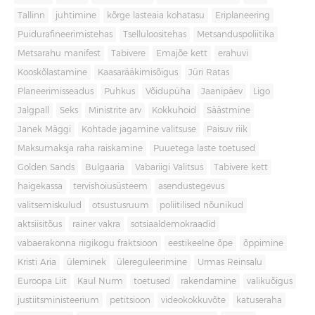
Tallinn
juhtimine
kõrge lasteaia kohatasu
Eriplaneering
Puidurafineerimistehas
Tselluloositehas
Metsanduspoliitika
Metsarahu manifest
Tabivere
Emajõe kett
erahuvi
Kooskõlastamine
Kaasarääkimisõigus
Jüri Ratas
Planeerimisseadus
Puhkus
Võidupüha
Jaanipäev
Ligo
Jalgpall
Seks
Ministrite arv
Kokkuhoid
Säästmine
Janek Mäggi
Kohtade jagamine valitsuse
Paisuv riik
Maksumaksja raha raiskamine
Puuetega laste toetused
Golden Sands
Bulgaaria
Vabariigi Valitsus
Tabivere kett
haigekassa
tervishoiusüsteem
asendustegevus
valitsemiskulud
otsustusruum
poliitilised nõunikud
aktsiisitõus
rainer vakra
sotsiaaldemokraadid
vabaerakonna riigikogu fraktsioon
eestikeelne õpe
õppimine
Kristi Aria
üleminek
ülereguleerimine
Urmas Reinsalu
Euroopa Liit
Kaul Nurm
toetused
rakendamine
valikuõigus
justiitsministeerium
petitsioon
videokokkuvõte
katuseraha