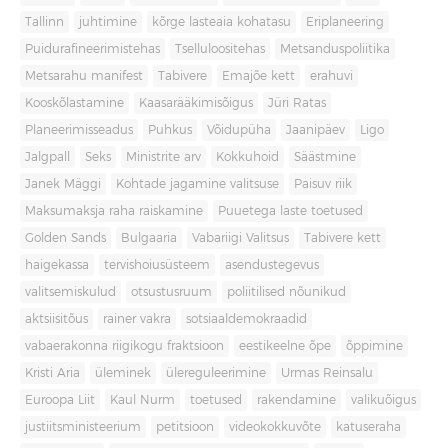
Tallinn
juhtimine
kõrge lasteaia kohatasu
Eriplaneering
Puidurafineerimistehas
Tselluloositehas
Metsanduspoliitika
Metsarahu manifest
Tabivere
Emajõe kett
erahuvi
Kooskõlastamine
Kaasarääkimisõigus
Jüri Ratas
Planeerimisseadus
Puhkus
Võidupüha
Jaanipäev
Ligo
Jalgpall
Seks
Ministrite arv
Kokkuhoid
Säästmine
Janek Mäggi
Kohtade jagamine valitsuse
Paisuv riik
Maksumaksja raha raiskamine
Puuetega laste toetused
Golden Sands
Bulgaaria
Vabariigi Valitsus
Tabivere kett
haigekassa
tervishoiusüsteem
asendustegevus
valitsemiskulud
otsustusruum
poliitilised nõunikud
aktsiisitõus
rainer vakra
sotsiaaldemokraadid
vabaerakonna riigikogu fraktsioon
eestikeelne õpe
õppimine
Kristi Aria
üleminek
ülereguleerimine
Urmas Reinsalu
Euroopa Liit
Kaul Nurm
toetused
rakendamine
valikuõigus
justiitsministeerium
petitsioon
videokokkuvõte
katuseraha