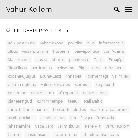
Vahur Kollom
FILTREERI POSTITUSI
Kõik postitused
vabaerakond
poliitika
huvi
informeeritus
ülbus
vastandumine
hüsteeria
päevapoliitika
Jüri Adams
Märt Meesak
lapsed
ohutus
prioriteedid
Tartu
Emajõgi
ükskõiksus
hoolimatus
peksmine
õiglustunne
omakohus
kodanikujulgus
Lõuna-Eesti
linnapea
Toomemägi
valimised
valimisringkond
valimiskorraldus
valimisliit
kogukond
parkimine
parkimistasu
sõlmpunkt
parkimismaja
planeeringud
kummitempel
teerull
Rail Baltic
Tartu-Tallinn maantee
hoolduskindlustus
väärikas vabanemine
alkoholipoliitika
alkoholiaktsiis
Läti
Jevgeni Ossinovski
rahastamine
Vaba Värk
valimiskulud
Kalle Pilt
Vahur Kollom
tramm
ühistransport
autostumine
arhitektuurikonkurss