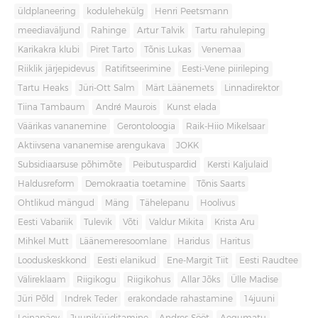
üldplaneering
kodulehekülg
Henri Peetsmann
meediaväljund
Rahinge
Artur Talvik
Tartu rahuleping
Karikakra klubi
Piret Tarto
Tõnis Lukas
Venemaa
Riiklik järjepidevus
Ratifitseerimine
Eesti-Vene piirileping
Tartu Heaks
Jüri-Ott Salm
Märt Läänemets
Linnadirektor
Tiina Tambaum
André Maurois
Kunst elada
Väärikas vananemine
Gerontoloogia
Raik-Hiio Mikelsaar
Aktiivsena vananemise arengukava
JOKK
Subsidiaarsuse põhimõte
Peibutuspardid
Kersti Kaljulaid
Haldusreform
Demokraatia toetamine
Tõnis Saarts
Ohtlikud mängud
Mäng
Tähelepanu
Hoolivus
Eesti Vabariik
Tulevik
Võti
Valdur Mikita
Krista Aru
Mihkel Mutt
Läänemeresoomlane
Haridus
Haritus
Looduskeskkond
Eesti elanikud
Ene-Margit Tiit
Eesti Raudtee
Välireklaam
Riigikogu
Riigikohus
Allar Jõks
Ülle Madise
Jüri Põld
Indrek Teder
erakondade rahastamine
14juuni