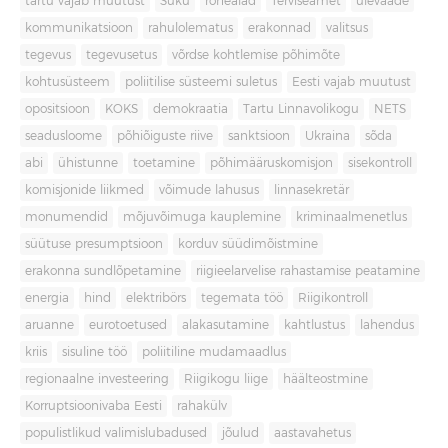
tartu vajab muutust
Süku
rohealad
Terviseamet
ülevaade
kommunikatsioon
rahulolematus
erakonnad
valitsus
tegevus
tegevusetus
võrdse kohtlemise põhimõte
kohtusüsteem
poliitilise süsteemi suletus
Eesti vajab muutust
opositsioon
KOKS
demokraatia
Tartu Linnavolikogu
NETS
seadusloome
põhiõiguste riive
sanktsioon
Ukraina
sõda
abi
ühistunne
toetamine
põhimääruskomisjon
sisekontroll
komisjonide liikmed
võimude lahusus
linnasekretär
monumendid
mõjuvõimuga kauplemine
kriminaalmenetlus
süütuse presumptsioon
korduv süüdimõistmine
erakonna sundlõpetamine
riigieelarvelise rahastamise peatamine
energia
hind
elektribörs
tegemata töö
Riigikontroll
aruanne
eurotoetused
alakasutamine
kahtlustus
lahendus
kriis
sisuline töö
poliitiline mudamaadlus
regionaalne investeering
Riigikogu liige
häälteostmine
Korruptsioonivaba Eesti
rahakülv
populistlikud valimislubadused
jõulud
aastavahetus