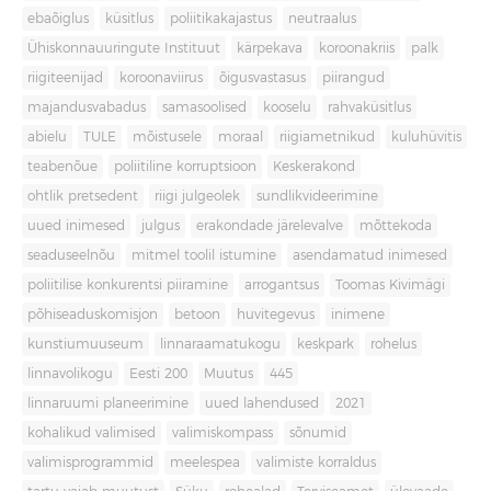
ebaõiglus
küsitlus
poliitikakajastus
neutraalus
Ühiskonnauuringute Instituut
kärpekava
koroonakriis
palk
riigiteenijad
koroonaviirus
õigusvastasus
piirangud
majandusvabadus
samasoolised
kooselu
rahvaküsitlus
abielu
TULE
mõistusele
moraal
riigiametnikud
kuluhüvitis
teabenõue
poliitiline korruptsioon
Keskerakond
ohtlik pretsedent
riigi julgeolek
sundlikvideerimine
uued inimesed
julgus
erakondade järelevalve
mõttekoda
seaduseelnõu
mitmel toolil istumine
asendamatud inimesed
poliitilise konkurentsi piiramine
arrogantsus
Toomas Kivimägi
põhiseaduskomisjon
betoon
huvitegevus
inimene
kunstiumuuseum
linnaraamatukogu
keskpark
rohelus
linnavolikogu
Eesti 200
Muutus
445
linnaruumi planeerimine
uued lahendused
2021
kohalikud valimised
valimiskompass
sõnumid
valimisprogrammid
meelespea
valimiste korraldus