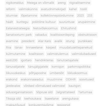
riigikorraldus
Meiega on võimalik
areng
riigivalitsemine
reform
valimiskünnis
avatudnimekirjad
kahel
toolil
istumise
lõpetamine
kollektiivnepöördumine
2023
233
häält
kuritegu
poliitiline kultuur
suurürituse
arupärimine
Eelarvestrateegia
Netovõlakoormus
Ehitushind
Sanatooriumi park
vabadus
koalitsioonileping
obstruktsioon
avamine
president
Alar Karis
avalik
istung
purskkaev
Riia
tänav
linnaeelarve
kärped
muudatusettepanekud
külmutamine
koalitsioon
valimistulemus
valimislubadused
eesti200
igortaro
hendrikterras
tänutoetajatele
tänuvalijatele
tänujälgijatele
komisjon
parkimispoliitika
liikuvuskeskus
põhjapoolne
ümbersõit
liikluskoormus
erakond
erakonnaseadus
muutmine
ODIHR
soovitused
järelevalve
võrdsed võimalused valimistel
kautsjon
sidusorganisatsioon
Sõpruse sild
Jalgrattateed
Tartumaa
Tiksoja sild
teehoiukava
lisaeelarve
arengukava
maksutõusud
konkurentsivõime
regioonid