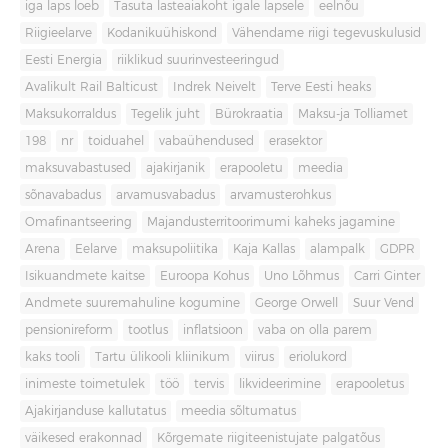
iga laps loeb
Tasuta lasteaiakoht igale lapsele
eelnõu
Riigieelarve
Kodanikuühiskond
Vähendame riigi tegevuskulusid
Eesti Energia
riiklikud suurinvesteeringud
Avalikult Rail Balticust
Indrek Neivelt
Terve Eesti heaks
Maksukorraldus
Tegelik juht
Bürokraatia
Maksu-ja Tolliamet
198
nr
toiduahel
vabaühendused
erasektor
maksuvabastused
ajakirjanik
erapooletu
meedia
sõnavabadus
arvamusvabadus
arvamusterohkus
Omafinantseering
Majandusterritoorimumi kaheks jagamine
Arena
Eelarve
maksupoliitika
Kaja Kallas
alampalk
GDPR
Isikuandmete kaitse
Euroopa Kohus
Uno Lõhmus
Carri Ginter
Andmete suuremahuline kogumine
George Orwell
Suur Vend
pensionireform
tootlus
inflatsioon
vaba on olla parem
kaks tooli
Tartu ülikooli kliinikum
viirus
eriolukord
inimeste toimetulek
töö
tervis
likvideerimine
erapooletus
Ajakirjanduse kallutatus
meedia sõltumatus
väikesed erakonnad
Kõrgemate riigiteenistujate palgatõus