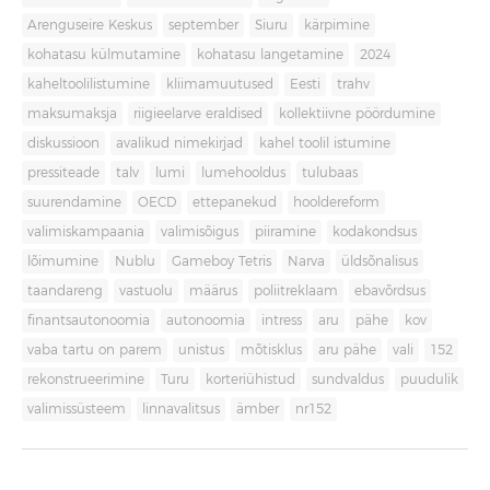
Arenguseire Keskus
september
Siuru
kärpimine
kohatasu külmutamine
kohatasu langetamine
2024
kaheltoolilistumine
kliimamuutused
Eesti
trahv
maksumaksja
riigieelarve eraldised
kollektiivne pöördumine
diskussioon
avalikud nimekirjad
kahel toolil istumine
pressiteade
talv
lumi
lumehooldus
tulubaas
suurendamine
OECD
ettepanekud
hooldereform
valimiskampaania
valimisõigus
piiramine
kodakondsus
lõimumine
Nublu
Gameboy Tetris
Narva
üldsõnalisus
taandareng
vastuolu
määrus
poliitreklaam
ebavõrdsus
finantsautonoomia
autonoomia
intress
aru
pähe
kov
vaba tartu on parem
unistus
mõtisklus
aru pähe
vali
152
rekonstrueerimine
Turu
korteriühistud
sundvaldus
puudulik
valimissüsteem
linnavalitsus
ämber
nr152