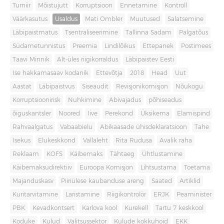
Turniir
Mõistujutt
Korruptsioon
Ennetamine
Kontroll
Väärkasutus
Usaldus
Mati Ombler
Muutused
Salatsemine
Läbipaistmatus
Tsentraliseerimine
Tallinna Sadam
Palgatõus
Südametunnistus
Preemia
Lindilõikus
Ettepanek
Postimees
Taavi Minnik
Alt-üles riigikorraldus
Läbipaistev Eesti
Ise hakkamasaav kodanik
Ettevõtja
2018
Head
Uut
Aastat
Läbipaistvus
Siseaudit
Revisjonikomisjon
Nõukogu
Korruptsioonirisk
Nuhkimine
Abivajadus
põhiseadus
õiguskantsler
Noored
Iive
Perekond
Üksikema
Elamispind
Rahvaalgatus
Vabaabielu
Abikaasade ühisdeklaratsioon
Tahe
Isekus
Elukeskkond
Vallaleht
Rita Rudusa
Avalik raha
Reklaam
KOFS
Käibemaks
Tähtaeg
Ühtlustamine
Käibemaksudirektiiv
Euroopa Komisjon
Lihtsustama
Toetama
Majanduskasv
Piiriülese kaubanduse areng
Saated
Artiklid
Kuritarvitamine
Laristamine
Riigikontrolör
ERJK
Peaminister
PBK
Kevadkontsert
Karlova kool
Kurekell
Tartu 7 keskkool
Koduke
Kulud
Valitsussektor
Kulude kokkuhoid
EKK