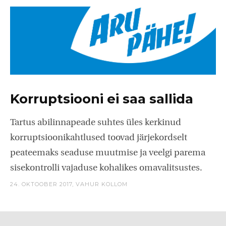
Korruptsiooni ei saa sallida
Tartus abilinnapeade suhtes üles kerkinud
korruptsioonikahtlused toovad järjekordselt
peateemaks seaduse muutmise ja veelgi parema
sisekontrolli vajaduse kohalikes omavalitsustes.
24. OKTOOBER 2017,
VAHUR KOLLOM