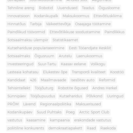
Leinapäev
Juuniküüditamine
Andres Sööt
Aegumatu
Tehniline areng
Robotid
Uuendused
Teadus
Õigusloome
Innovatsioon
Kodanikupalk
Maksukoormus
Ettevõtluskliima
Hinnatõus
Tarbija
Väikeettevõtja
Osaajaga töötamine
Paindlikud töövormid
Ettevõtlikkuse soodustamine
Paindlikkus
Sotsiaalmaksu ülempiir
Statistikaamet
Kutsehariduse populariseerimine
Eesti Tööandjate Keskliit
Sotsiaalmaks
Õigusruum
Arutelu
Laenukoormus
Investeeringud
Suur-Tartu
Kaasav eelarve
Volikogu
Lasteaia kohatasu
Elukestev õpe
Transpordi kvaliteet
Koostöö
Kandidaat
426
Maailmavaade
Isesõitev auto
Reformid
Tehisintellekt
Tööjõuturg
Robotite õigused
Andres Herkel
Sünnipäev
Tööjõupuudus
Kutseharidus
Põlvkond
Uuringud
PRÕM
Lävend
Regionaalpoliitika
Maksuerisused
Kodanikupäev
Suud Puhtaks
Poeg
Arctic Sport Club
vastutus
kaasamine
kampaania
erakondade vastutus
poliitiline konkurents
demokraatiapakett
Raad
Raekoda