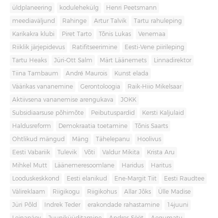
üldplaneering
kodulehekülg
Henri Peetsmann
meediaväljund
Rahinge
Artur Talvik
Tartu rahuleping
Karikakra klubi
Piret Tarto
Tõnis Lukas
Venemaa
Riiklik järjepidevus
Ratifitseerimine
Eesti-Vene piirileping
Tartu Heaks
Jüri-Ott Salm
Märt Läänemets
Linnadirektor
Tiina Tambaum
André Maurois
Kunst elada
Väärikas vananemine
Gerontoloogia
Raik-Hiio Mikelsaar
Aktiivsena vananemise arengukava
JOKK
Subsidiaarsuse põhimõte
Peibutuspardid
Kersti Kaljulaid
Haldusreform
Demokraatia toetamine
Tõnis Saarts
Ohtlikud mängud
Mäng
Tähelepanu
Hoolivus
Eesti Vabariik
Tulevik
Võti
Valdur Mikita
Krista Aru
Mihkel Mutt
Läänemeresoomlane
Haridus
Haritus
Looduskeskkond
Eesti elanikud
Ene-Margit Tiit
Eesti Raudtee
Välireklaam
Riigikogu
Riigikohus
Allar Jõks
Ülle Madise
Jüri Põld
Indrek Teder
erakondade rahastamine
14juuni