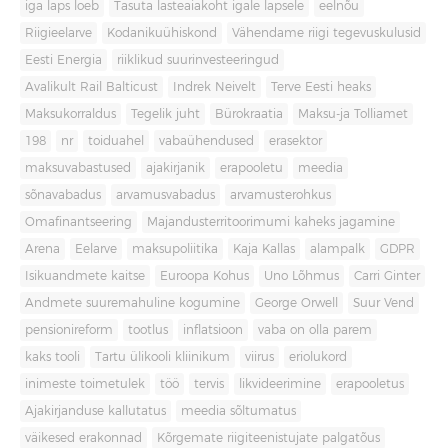
iga laps loeb
Tasuta lasteaiakoht igale lapsele
eelnõu
Riigieelarve
Kodanikuühiskond
Vähendame riigi tegevuskulusid
Eesti Energia
riiklikud suurinvesteeringud
Avalikult Rail Balticust
Indrek Neivelt
Terve Eesti heaks
Maksukorraldus
Tegelik juht
Bürokraatia
Maksu-ja Tolliamet
198
nr
toiduahel
vabaühendused
erasektor
maksuvabastused
ajakirjanik
erapooletu
meedia
sõnavabadus
arvamusvabadus
arvamusterohkus
Omafinantseering
Majandusterritoorimumi kaheks jagamine
Arena
Eelarve
maksupoliitika
Kaja Kallas
alampalk
GDPR
Isikuandmete kaitse
Euroopa Kohus
Uno Lõhmus
Carri Ginter
Andmete suuremahuline kogumine
George Orwell
Suur Vend
pensionireform
tootlus
inflatsioon
vaba on olla parem
kaks tooli
Tartu ülikooli kliinikum
viirus
eriolukord
inimeste toimetulek
töö
tervis
likvideerimine
erapooletus
Ajakirjanduse kallutatus
meedia sõltumatus
väikesed erakonnad
Kõrgemate riigiteenistujate palgatõus