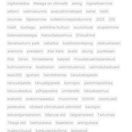
riigikorraldus
Meiega on võimalik
areng
riigivalitsemine
reform
valimiskünnis
avatudnimekirjad
kahel
toolil
istumise
lõpetamine
kollektiivnepöördumine
2023
233
häält
kuritegu
poliitiline kultuur
suurürituse
arupärimine
Eelarvestrateegia
Netovõlakoormus
Ehitushind
Sanatooriumi park
vabadus
koalitsioonileping
obstruktsioon
avamine
president
Alar Karis
avalik
istung
purskkaev
Riia
tänav
linnaeelarve
kärped
muudatusettepanekud
külmutamine
koalitsioon
valimistulemus
valimislubadused
eesti200
igortaro
hendrikterras
tänutoetajatele
tänuvalijatele
tänujälgijatele
komisjon
parkimispoliitika
liikuvuskeskus
põhjapoolne
ümbersõit
liikluskoormus
erakond
erakonnaseadus
muutmine
ODIHR
soovitused
järelevalve
võrdsed võimalused valimistel
kautsjon
sidusorganisatsioon
Sõpruse sild
Jalgrattateed
Tartumaa
Tiksoja sild
teehoiukava
lisaeelarve
arengukava
maksutõusud
konkurentsivõime
regioonid