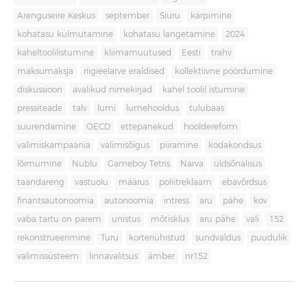
Arenguseire Keskus
september
Siuru
kärpimine
kohatasu külmutamine
kohatasu langetamine
2024
kaheltoolilistumine
kliimamuutused
Eesti
trahv
maksumaksja
riigieelarve eraldised
kollektiivne pöördumine
diskussioon
avalikud nimekirjad
kahel toolil istumine
pressiteade
talv
lumi
lumehooldus
tulubaas
suurendamine
OECD
ettepanekud
hooldereform
valimiskampaania
valimisõigus
piiramine
kodakondsus
lõimumine
Nublu
Gameboy Tetris
Narva
üldsõnalisus
taandareng
vastuolu
määrus
poliitreklaam
ebavõrdsus
finantsautonoomia
autonoomia
intress
aru
pähe
kov
vaba tartu on parem
unistus
mõtisklus
aru pähe
vali
152
rekonstrueerimine
Turu
korteriühistud
sundvaldus
puudulik
valimissüsteem
linnavalitsus
ämber
nr152