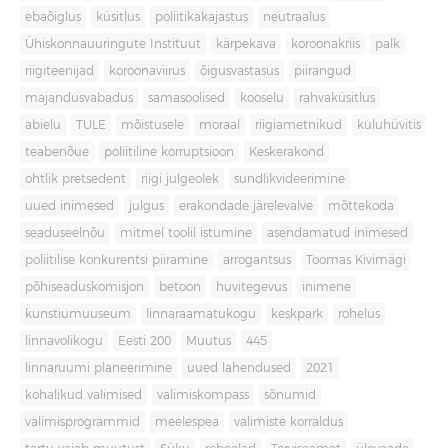
ebaõiglus
küsitlus
poliitikakajastus
neutraalus
Ühiskonnauuringute Instituut
kärpekava
koroonakriis
palk
riigiteenijad
koroonaviirus
õigusvastasus
piirangud
majandusvabadus
samasoolised
kooselu
rahvaküsitlus
abielu
TULE
mõistusele
moraal
riigiametnikud
kuluhüvitis
teabenõue
poliitiline korruptsioon
Keskerakond
ohtlik pretsedent
riigi julgeolek
sundlikvideerimine
uued inimesed
julgus
erakondade järelevalve
mõttekoda
seaduseelnõu
mitmel toolil istumine
asendamatud inimesed
poliitilise konkurentsi piiramine
arrogantsus
Toomas Kivimägi
põhiseaduskomisjon
betoon
huvitegevus
inimene
kunstiumuuseum
linnaraamatukogu
keskpark
rohelus
linnavolikogu
Eesti 200
Muutus
445
linnaruumi planeerimine
uued lahendused
2021
kohalikud valimised
valimiskompass
sõnumid
valimisprogrammid
meelespea
valimiste korraldus