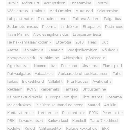
Turniir
Mõistujutt
Korruptsioon
Ennetamine
Kontroll
Väärkasutus
Usaldus
Mati Ombler
Muutused
Salatsemine
Läbipaistmatus
Tsentraliseerimine
Tallinna Sadam
Palgatõus
Südametunnistus
Preemia
Lindilõikus
Ettepanek
Postimees
Taavi Minnik
Alt-üles riigikorraldus
Läbipaistev Eesti
Ise hakkamasaav kodanik
Ettevõtja
2018
Head
Uut
Aastat
Läbipaistvus
Siseaudit
Revisjonikomisjon
Nõukogu
Korruptsioonirisk
Nuhkimine
Abivajadus
põhiseadus
õiguskantsler
Noored
Iive
Perekond
Üksikema
Elamispind
Rahvaalgatus
Vabaabielu
Abikaasade ühisdeklaratsioon
Tahe
Isekus
Elukeskkond
Vallaleht
Rita Rudusa
Avalik raha
Reklaam
KOFS
Käibemaks
Tähtaeg
Ühtlustamine
Käibemaksudirektiiv
Euroopa Komisjon
Lihtsustama
Toetama
Majanduskasv
Piiriülese kaubanduse areng
Saated
Artiklid
Kuritarvitamine
Laristamine
Riigikontrolör
ERJK
Peaminister
PBK
Kevadkontsert
Karlova kool
Kurekell
Tartu 7 keskkool
Koduke
Kulud
Valitsussektor
Kulude kokkuhoid
EKK