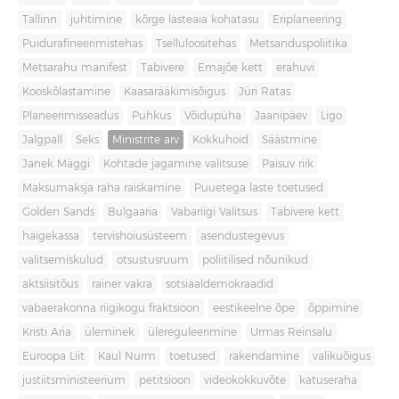
Tallinn
juhtimine
kõrge lasteaia kohatasu
Eriplaneering
Puidurafineerimistehas
Tselluloositehas
Metsanduspoliitika
Metsarahu manifest
Tabivere
Emajõe kett
erahuvi
Kooskõlastamine
Kaasarääkimisõigus
Jüri Ratas
Planeerimisseadus
Puhkus
Võidupüha
Jaanipäev
Ligo
Jalgpall
Seks
Ministrite arv
Kokkuhoid
Säästmine
Janek Mäggi
Kohtade jagamine valitsuse
Paisuv riik
Maksumaksja raha raiskamine
Puuetega laste toetused
Golden Sands
Bulgaaria
Vabariigi Valitsus
Tabivere kett
haigekassa
tervishoiusüsteem
asendustegevus
valitsemiskulud
otsustusruum
poliitilised nõunikud
aktsiisitõus
rainer vakra
sotsiaaldemokraadid
vabaerakonna riigikogu fraktsioon
eestikeelne õpe
õppimine
Kristi Aria
üleminek
ülereguleerimine
Urmas Reinsalu
Euroopa Liit
Kaul Nurm
toetused
rakendamine
valikuõigus
justiitsministeerium
petitsioon
videokokkuvõte
katuseraha