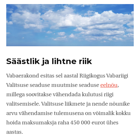
Säästlik ja lihtne riik
Vabaerakond esitas sel aastal Riigikogus Vabariigi
Valitsuse seaduse muutmise seaduse
eelnõu
,
millega soovitakse vähendada kulutusi riigi
valitsemisele. Valitsuse liikmete ja nende nõunike
arvu vähendamise tulemusena on võimalik kokku
hoida maksumaksja raha 450 000 eurot ühes
aastas.