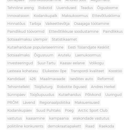
Leinapäev
Juuniküüditamine
Andres Sööt
Aegumatu
Tehniline areng
Robotid
Uuendused
Teadus
Õigusloome
Innovatsioon
Kodanikupalk
Maksukoormus
Ettevõtluskliima
Hinnatõus
Tarbija
Väikeettevõtja
Osaajaga töötamine
Paindlikud töövormid
Ettevõtlikkuse soodustamine
Paindlikkus
Sotsiaalmaksu ülempiir
Statistikaamet
Kutsehariduse populariseerimine
Eesti Tööandjate Keskliit
Sotsiaalmaks
Õigusruum
Arutelu
Laenukoormus
Investeeringud
Suur-Tartu
Kaasav eelarve
Volikogu
Lasteaia kohatasu
Elukestev õpe
Transpordi kvaliteet
Koostöö
Kandidaat
426
Maailmavaade
Isesõitev auto
Reformid
Tehisintellekt
Tööjõuturg
Robotite õigused
Andres Herkel
Sünnipäev
Tööjõupuudus
Kutseharidus
Põlvkond
Uuringud
PRÕM
Lävend
Regionaalpoliitika
Maksuerisused
Kodanikupäev
Suud Puhtaks
Poeg
Arctic Sport Club
vastutus
kaasamine
kampaania
erakondade vastutus
poliitiline konkurents
demokraatiapakett
Raad
Raekoda