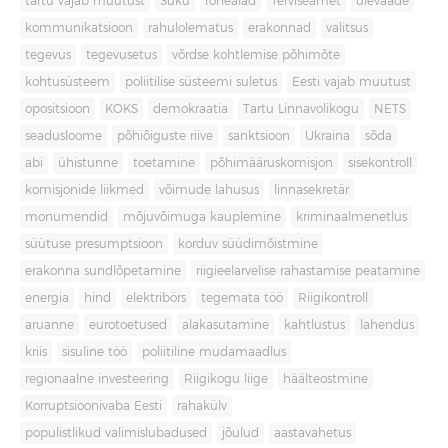
tartu vajab muutust
Süku
rohealad
Terviseamet
ülevaade
kommunikatsioon
rahulolematus
erakonnad
valitsus
tegevus
tegevusetus
võrdse kohtlemise põhimõte
kohtusüsteem
poliitilise süsteemi suletus
Eesti vajab muutust
opositsioon
KOKS
demokraatia
Tartu Linnavolikogu
NETS
seadusloome
põhiõiguste riive
sanktsioon
Ukraina
sõda
abi
ühistunne
toetamine
põhimääruskomisjon
sisekontroll
komisjonide liikmed
võimude lahusus
linnasekretär
monumendid
mõjuvõimuga kauplemine
kriminaalmenetlus
süütuse presumptsioon
korduv süüdimõistmine
erakonna sundlõpetamine
riigieelarvelise rahastamise peatamine
energia
hind
elektribörs
tegemata töö
Riigikontroll
aruanne
eurotoetused
alakasutamine
kahtlustus
lahendus
kriis
sisuline töö
poliitiline mudamaadlus
regionaalne investeering
Riigikogu liige
häälteostmine
Korruptsioonivaba Eesti
rahakülv
populistlikud valimislubadused
jõulud
aastavahetus