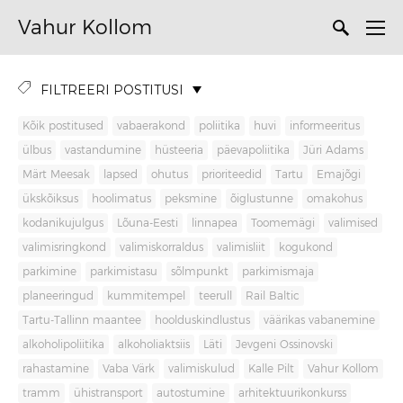
Vahur Kollom
FILTREERI POSTITUSI
Kõik postitused
vabaerakond
poliitika
huvi
informeeritus
ülbus
vastandumine
hüsteeria
päevapoliitika
Jüri Adams
Märt Meesak
lapsed
ohutus
prioriteedid
Tartu
Emajõgi
ükskõiksus
hoolimatus
peksmine
õiglustunne
omakohus
kodanikujulgus
Lõuna-Eesti
linnapea
Toomemägi
valimised
valimisringkond
valimiskorraldus
valimisliit
kogukond
parkimine
parkimistasu
sõlmpunkt
parkimismaja
planeeringud
kummitempel
teerull
Rail Baltic
Tartu-Tallinn maantee
hoolduskindlustus
väärikas vabanemine
alkoholipoliitika
alkoholiaktsiis
Läti
Jevgeni Ossinovski
rahastamine
Vaba Värk
valimiskulud
Kalle Pilt
Vahur Kollom
tramm
ühistransport
autostumine
arhitektuurikonkurss