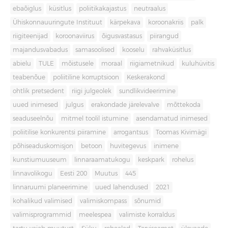
ebaõiglus
küsitlus
poliitikakajastus
neutraalus
Ühiskonnauuringute Instituut
kärpekava
koroonakriis
palk
riigiteenijad
koroonaviirus
õigusvastasus
piirangud
majandusvabadus
samasoolised
kooselu
rahvaküsitlus
abielu
TULE
mõistusele
moraal
riigiametnikud
kuluhüvitis
teabenõue
poliitiline korruptsioon
Keskerakond
ohtlik pretsedent
riigi julgeolek
sundlikvideerimine
uued inimesed
julgus
erakondade järelevalve
mõttekoda
seaduseelnõu
mitmel toolil istumine
asendamatud inimesed
poliitilise konkurentsi piiramine
arrogantsus
Toomas Kivimägi
põhiseaduskomisjon
betoon
huvitegevus
inimene
kunstiumuuseum
linnaraamatukogu
keskpark
rohelus
linnavolikogu
Eesti 200
Muutus
445
linnaruumi planeerimine
uued lahendused
2021
kohalikud valimised
valimiskompass
sõnumid
valimisprogrammid
meelespea
valimiste korraldus