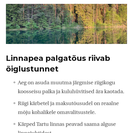
Linnapea palgatõus riivab
õiglustunnet
Aeg on asuda muutma järgmise riigikogu
koosseisu palka ja kuluhüvitised ära kaotada.
Riigi kärbetel ja maksutõusudel on reaalne
mõju kohalikele omavalitsustele.
Kärped Tartu linnas peavad saama alguse