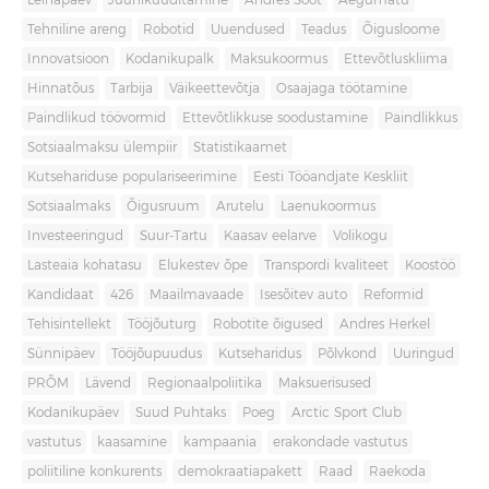
Leinapäev
Juuniküüditamine
Andres Sööt
Aegumatu
Tehniline areng
Robotid
Uuendused
Teadus
Õigusloome
Innovatsioon
Kodanikupalk
Maksukoormus
Ettevõtluskliima
Hinnatõus
Tarbija
Väikeettevõtja
Osaajaga töötamine
Paindlikud töövormid
Ettevõtlikkuse soodustamine
Paindlikkus
Sotsiaalmaksu ülempiir
Statistikaamet
Kutsehariduse populariseerimine
Eesti Tööandjate Keskliit
Sotsiaalmaks
Õigusruum
Arutelu
Laenukoormus
Investeeringud
Suur-Tartu
Kaasav eelarve
Volikogu
Lasteaia kohatasu
Elukestev õpe
Transpordi kvaliteet
Koostöö
Kandidaat
426
Maailmavaade
Isesõitev auto
Reformid
Tehisintellekt
Tööjõuturg
Robotite õigused
Andres Herkel
Sünnipäev
Tööjõupuudus
Kutseharidus
Põlvkond
Uuringud
PRÕM
Lävend
Regionaalpoliitika
Maksuerisused
Kodanikupäev
Suud Puhtaks
Poeg
Arctic Sport Club
vastutus
kaasamine
kampaania
erakondade vastutus
poliitiline konkurents
demokraatiapakett
Raad
Raekoda