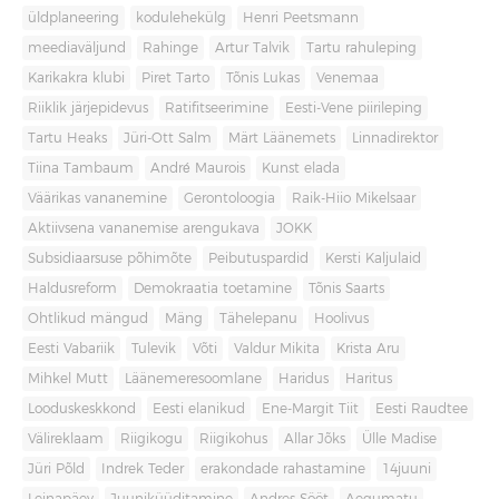
üldplaneering
kodulehekülg
Henri Peetsmann
meediaväljund
Rahinge
Artur Talvik
Tartu rahuleping
Karikakra klubi
Piret Tarto
Tõnis Lukas
Venemaa
Riiklik järjepidevus
Ratifitseerimine
Eesti-Vene piirileping
Tartu Heaks
Jüri-Ott Salm
Märt Läänemets
Linnadirektor
Tiina Tambaum
André Maurois
Kunst elada
Väärikas vananemine
Gerontoloogia
Raik-Hiio Mikelsaar
Aktiivsena vananemise arengukava
JOKK
Subsidiaarsuse põhimõte
Peibutuspardid
Kersti Kaljulaid
Haldusreform
Demokraatia toetamine
Tõnis Saarts
Ohtlikud mängud
Mäng
Tähelepanu
Hoolivus
Eesti Vabariik
Tulevik
Võti
Valdur Mikita
Krista Aru
Mihkel Mutt
Läänemeresoomlane
Haridus
Haritus
Looduskeskkond
Eesti elanikud
Ene-Margit Tiit
Eesti Raudtee
Välireklaam
Riigikogu
Riigikohus
Allar Jõks
Ülle Madise
Jüri Põld
Indrek Teder
erakondade rahastamine
14juuni