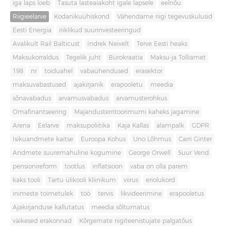
iga laps loeb
Tasuta lasteaiakoht igale lapsele
eelnõu
Riigieelarve
Kodanikuühiskond
Vähendame riigi tegevuskulusid
Eesti Energia
riiklikud suurinvesteeringud
Avalikult Rail Balticust
Indrek Neivelt
Terve Eesti heaks
Maksukorraldus
Tegelik juht
Bürokraatia
Maksu-ja Tolliamet
198
nr
toiduahel
vabaühendused
erasektor
maksuvabastused
ajakirjanik
erapooletu
meedia
sõnavabadus
arvamusvabadus
arvamusterohkus
Omafinantseering
Majandusterritoorimumi kaheks jagamine
Arena
Eelarve
maksupoliitika
Kaja Kallas
alampalk
GDPR
Isikuandmete kaitse
Euroopa Kohus
Uno Lõhmus
Carri Ginter
Andmete suuremahuline kogumine
George Orwell
Suur Vend
pensionireform
tootlus
inflatsioon
vaba on olla parem
kaks tooli
Tartu ülikooli kliinikum
viirus
eriolukord
inimeste toimetulek
töö
tervis
likvideerimine
erapooletus
Ajakirjanduse kallutatus
meedia sõltumatus
väikesed erakonnad
Kõrgemate riigiteenistujate palgatõus