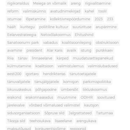
riigikorraldus
Meiega on võimalik
areng
riigivalitsemine
reform
valimiskünnis
avatudnimekirjad
kahel
toolil
istumise
lõpetamine
kollektiivnepöördumine
2023
233
häält
kuritegu
poliitiline kultuur
suurürituse
arupärimine
Eelarvestrateegia
Netovõlakoormus
Ehitushind
Sanatooriumi park
vabadus
koalitsioonileping
obstruktsioon
avamine
president
Alar Karis
avalik
istung
purskkaev
Riia
tänav
linnaeelarve
kärped
muudatusettepanekud
külmutamine
koalitsioon
valimistulemus
valimislubadused
eesti200
igortaro
hendrikterras
tänutoetajatele
tänuvalijatele
tänujälgijatele
komisjon
parkimispoliitika
liikuvuskeskus
põhjapoolne
ümbersõit
liikluskoormus
erakond
erakonnaseadus
muutmine
ODIHR
soovitused
järelevalve
võrdsed võimalused valimistel
kautsjon
sidusorganisatsioon
Sõpruse sild
Jalgrattateed
Tartumaa
Tiksoja sild
teehoiukava
lisaeelarve
arengukava
maksutõusud
konkurentsivõime
regioonid