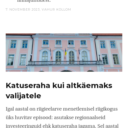
linnajuhtidest.
7. NOVEMBER 2023,
VAHUR KOLLOM
Katuseraha kui altkäemaks
valijatele
Igal aastal on riigieelarve menetlemisel riigikogus
üks huvitav episood: asutakse regionaalseid
investeeringuid ehk katuseraha jagama. Sel aastal