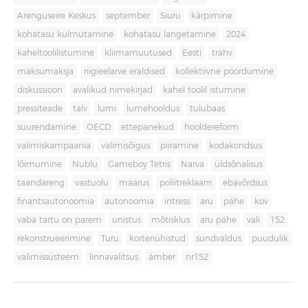
Arenguseire Keskus
september
Siuru
kärpimine
kohatasu külmutamine
kohatasu langetamine
2024
kaheltoolilistumine
kliimamuutused
Eesti
trahv
maksumaksja
riigieelarve eraldised
kollektiivne pöördumine
diskussioon
avalikud nimekirjad
kahel toolil istumine
pressiteade
talv
lumi
lumehooldus
tulubaas
suurendamine
OECD
ettepanekud
hooldereform
valimiskampaania
valimisõigus
piiramine
kodakondsus
lõimumine
Nublu
Gameboy Tetris
Narva
üldsõnalisus
taandareng
vastuolu
määrus
poliitreklaam
ebavõrdsus
finantsautonoomia
autonoomia
intress
aru
pähe
kov
vaba tartu on parem
unistus
mõtisklus
aru pähe
vali
152
rekonstrueerimine
Turu
korteriühistud
sundvaldus
puudulik
valimissüsteem
linnavalitsus
ämber
nr152