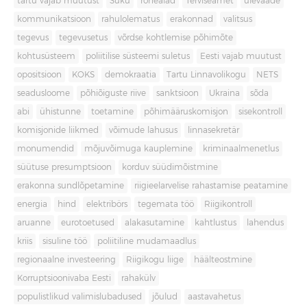
tartu vajab muutust
Süku
rohealad
Terviseamet
ülevaade
kommunikatsioon
rahulolematus
erakonnad
valitsus
tegevus
tegevusetus
võrdse kohtlemise põhimõte
kohtusüsteem
poliitilise süsteemi suletus
Eesti vajab muutust
opositsioon
KOKS
demokraatia
Tartu Linnavolikogu
NETS
seadusloome
põhiõiguste riive
sanktsioon
Ukraina
sõda
abi
ühistunne
toetamine
põhimääruskomisjon
sisekontroll
komisjonide liikmed
võimude lahusus
linnasekretär
monumendid
mõjuvõimuga kauplemine
kriminaalmenetlus
süütuse presumptsioon
korduv süüdimõistmine
erakonna sundlõpetamine
riigieelarvelise rahastamise peatamine
energia
hind
elektribörs
tegemata töö
Riigikontroll
aruanne
eurotoetused
alakasutamine
kahtlustus
lahendus
kriis
sisuline töö
poliitiline mudamaadlus
regionaalne investeering
Riigikogu liige
häälteostmine
Korruptsioonivaba Eesti
rahakülv
populistlikud valimislubadused
jõulud
aastavahetus