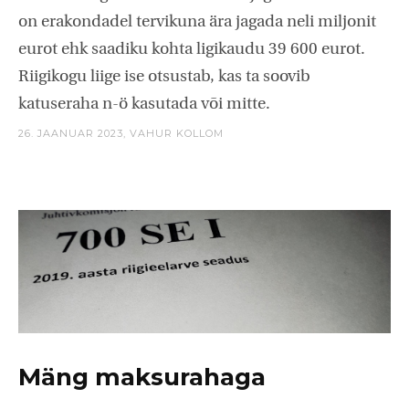
on erakondadel tervikuna ära jagada neli miljonit
eurot ehk saadiku kohta ligikaudu 39 600 eurot.
Riigikogu liige ise otsustab, kas ta soovib
katuseraha n-ö kasutada või mitte.
26. JAANUAR 2023,
VAHUR KOLLOM
Mäng maksurahaga