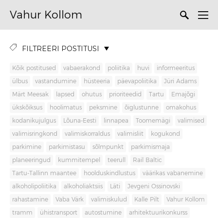
Vahur Kollom
FILTREERI POSTITUSI
Kõik postitused
vabaerakond
poliitika
huvi
informeeritus
ülbus
vastandumine
hüsteeria
päevapoliitika
Jüri Adams
Märt Meesak
lapsed
ohutus
prioriteedid
Tartu
Emajõgi
ükskõiksus
hoolimatus
peksmine
õiglustunne
omakohus
kodanikujulgus
Lõuna-Eesti
linnapea
Toomemägi
valimised
valimisringkond
valimiskorraldus
valimisliit
kogukond
parkimine
parkimistasu
sõlmpunkt
parkimismaja
planeeringud
kummitempel
teerull
Rail Baltic
Tartu-Tallinn maantee
hoolduskindlustus
väärikas vabanemine
alkoholipoliitika
alkoholiaktsiis
Läti
Jevgeni Ossinovski
rahastamine
Vaba Värk
valimiskulud
Kalle Pilt
Vahur Kollom
tramm
ühistransport
autostumine
arhitektuurikonkurss