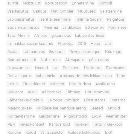
Turniir
Mõistujutt
Korruptsioon
Ennetamine
Kontroll
Väärkasutus
Usaldus
Mati Ombler
Muutused
Salatsemine
Läbipaistmatus
Tsentraliseerimine
Tallinna Sadam
Palgatõus
Südametunnistus
Preemia
Lindilõikus
Ettepanek
Postimees
Taavi Minnik
Alt-üles riigikorraldus
Läbipaistev Eesti
Ise hakkamasaav kodanik
Ettevõtja
2018
Head
Uut
Aastat
Läbipaistvus
Siseaudit
Revisjonikomisjon
Nõukogu
Korruptsioonirisk
Nuhkimine
Abivajadus
põhiseadus
õiguskantsler
Noored
Iive
Perekond
Üksikema
Elamispind
Rahvaalgatus
Vabaabielu
Abikaasade ühisdeklaratsioon
Tahe
Isekus
Elukeskkond
Vallaleht
Rita Rudusa
Avalik raha
Reklaam
KOFS
Käibemaks
Tähtaeg
Ühtlustamine
Käibemaksudirektiiv
Euroopa Komisjon
Lihtsustama
Toetama
Majanduskasv
Piiriülese kaubanduse areng
Saated
Artiklid
Kuritarvitamine
Laristamine
Riigikontrolör
ERJK
Peaminister
PBK
Kevadkontsert
Karlova kool
Kurekell
Tartu 7 keskkool
Koduke
Kulud
Valitsussektor
Kulude kokkuhoid
EKK