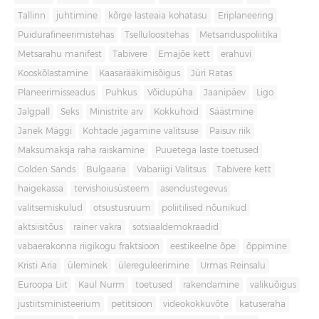
Tallinn
juhtimine
kõrge lasteaia kohatasu
Eriplaneering
Puidurafineerimistehas
Tselluloositehas
Metsanduspoliitika
Metsarahu manifest
Tabivere
Emajõe kett
erahuvi
Kooskõlastamine
Kaasarääkimisõigus
Jüri Ratas
Planeerimisseadus
Puhkus
Võidupüha
Jaanipäev
Ligo
Jalgpall
Seks
Ministrite arv
Kokkuhoid
Säästmine
Janek Mäggi
Kohtade jagamine valitsuse
Paisuv riik
Maksumaksja raha raiskamine
Puuetega laste toetused
Golden Sands
Bulgaaria
Vabariigi Valitsus
Tabivere kett
haigekassa
tervishoiusüsteem
asendustegevus
valitsemiskulud
otsustusruum
poliitilised nõunikud
aktsiisitõus
rainer vakra
sotsiaaldemokraadid
vabaerakonna riigikogu fraktsioon
eestikeelne õpe
õppimine
Kristi Aria
üleminek
ülereguleerimine
Urmas Reinsalu
Euroopa Liit
Kaul Nurm
toetused
rakendamine
valikuõigus
justiitsministeerium
petitsioon
videokokkuvõte
katuseraha