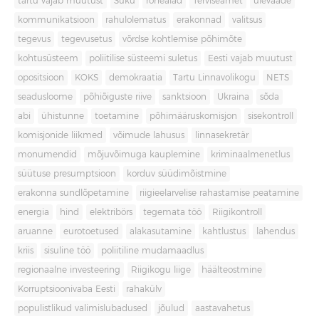
tartu vajab muutust
Süku
rohealad
Terviseamet
ülevaade
kommunikatsioon
rahulolematus
erakonnad
valitsus
tegevus
tegevusetus
võrdse kohtlemise põhimõte
kohtusüsteem
poliitilise süsteemi suletus
Eesti vajab muutust
opositsioon
KOKS
demokraatia
Tartu Linnavolikogu
NETS
seadusloome
põhiõiguste riive
sanktsioon
Ukraina
sõda
abi
ühistunne
toetamine
põhimääruskomisjon
sisekontroll
komisjonide liikmed
võimude lahusus
linnasekretär
monumendid
mõjuvõimuga kauplemine
kriminaalmenetlus
süütuse presumptsioon
korduv süüdimõistmine
erakonna sundlõpetamine
riigieelarvelise rahastamise peatamine
energia
hind
elektribörs
tegemata töö
Riigikontroll
aruanne
eurotoetused
alakasutamine
kahtlustus
lahendus
kriis
sisuline töö
poliitiline mudamaadlus
regionaalne investeering
Riigikogu liige
häälteostmine
Korruptsioonivaba Eesti
rahakülv
populistlikud valimislubadused
jõulud
aastavahetus