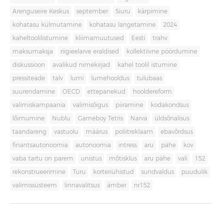
Arenguseire Keskus
september
Siuru
kärpimine
kohatasu külmutamine
kohatasu langetamine
2024
kaheltoolilistumine
kliimamuutused
Eesti
trahv
maksumaksja
riigieelarve eraldised
kollektiivne pöördumine
diskussioon
avalikud nimekirjad
kahel toolil istumine
pressiteade
talv
lumi
lumehooldus
tulubaas
suurendamine
OECD
ettepanekud
hooldereform
valimiskampaania
valimisõigus
piiramine
kodakondsus
lõimumine
Nublu
Gameboy Tetris
Narva
üldsõnalisus
taandareng
vastuolu
määrus
poliitreklaam
ebavõrdsus
finantsautonoomia
autonoomia
intress
aru
pähe
kov
vaba tartu on parem
unistus
mõtisklus
aru pähe
vali
152
rekonstrueerimine
Turu
korteriühistud
sundvaldus
puudulik
valimissüsteem
linnavalitsus
ämber
nr152