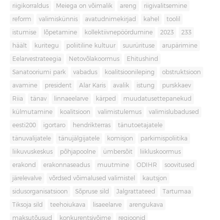
riigikorraldus
Meiega on võimalik
areng
riigivalitsemine
reform
valimiskünnis
avatudnimekirjad
kahel
toolil
istumise
lõpetamine
kollektiivnepöördumine
2023
233
häält
kuritegu
poliitiline kultuur
suurürituse
arupärimine
Eelarvestrateegia
Netovõlakoormus
Ehitushind
Sanatooriumi park
vabadus
koalitsioonileping
obstruktsioon
avamine
president
Alar Karis
avalik
istung
purskkaev
Riia
tänav
linnaeelarve
kärped
muudatusettepanekud
külmutamine
koalitsioon
valimistulemus
valimislubadused
eesti200
igortaro
hendrikterras
tänutoetajatele
tänuvalijatele
tänujälgijatele
komisjon
parkimispoliitika
liikuvuskeskus
põhjapoolne
ümbersõit
liikluskoormus
erakond
erakonnaseadus
muutmine
ODIHR
soovitused
järelevalve
võrdsed võimalused valimistel
kautsjon
sidusorganisatsioon
Sõpruse sild
Jalgrattateed
Tartumaa
Tiksoja sild
teehoiukava
lisaeelarve
arengukava
maksutõusud
konkurentsivõime
regioonid