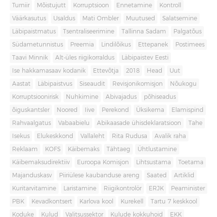
Turniir
Mõistujutt
Korruptsioon
Ennetamine
Kontroll
Väärkasutus
Usaldus
Mati Ombler
Muutused
Salatsemine
Läbipaistmatus
Tsentraliseerimine
Tallinna Sadam
Palgatõus
Südametunnistus
Preemia
Lindilõikus
Ettepanek
Postimees
Taavi Minnik
Alt-üles riigikorraldus
Läbipaistev Eesti
Ise hakkamasaav kodanik
Ettevõtja
2018
Head
Uut
Aastat
Läbipaistvus
Siseaudit
Revisjonikomisjon
Nõukogu
Korruptsioonirisk
Nuhkimine
Abivajadus
põhiseadus
õiguskantsler
Noored
Iive
Perekond
Üksikema
Elamispind
Rahvaalgatus
Vabaabielu
Abikaasade ühisdeklaratsioon
Tahe
Isekus
Elukeskkond
Vallaleht
Rita Rudusa
Avalik raha
Reklaam
KOFS
Käibemaks
Tähtaeg
Ühtlustamine
Käibemaksudirektiiv
Euroopa Komisjon
Lihtsustama
Toetama
Majanduskasv
Piiriülese kaubanduse areng
Saated
Artiklid
Kuritarvitamine
Laristamine
Riigikontrolör
ERJK
Peaminister
PBK
Kevadkontsert
Karlova kool
Kurekell
Tartu 7 keskkool
Koduke
Kulud
Valitsussektor
Kulude kokkuhoid
EKK