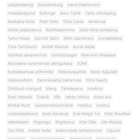
üldplaneering
kodulehekülg
Henri Peetsmann
meediaväljund
Rahinge
Artur Talvik
Tartu rahuleping
Karikakra klubi
Piret Tarto
Tõnis Lukas
Venemaa
Riiklik järjepidevus
Ratifitseerimine
Eesti-Vene piirileping
Tartu Heaks
Jüri-Ott Salm
Märt Läänemets
Linnadirektor
Tiina Tambaum
André Maurois
Kunst elada
Väärikas vananemine
Gerontoloogia
Raik-Hiio Mikelsaar
Aktiivsena vananemise arengukava
JOKK
Subsidiaarsuse põhimõte
Peibutuspardid
Kersti Kaljulaid
Haldusreform
Demokraatia toetamine
Tõnis Saarts
Ohtlikud mängud
Mäng
Tähelepanu
Hoolivus
Eesti Vabariik
Tulevik
Võti
Valdur Mikita
Krista Aru
Mihkel Mutt
Läänemeresoomlane
Haridus
Haritus
Looduskeskkond
Eesti elanikud
Ene-Margit Tiit
Eesti Raudtee
Välireklaam
Riigikogu
Riigikohus
Allar Jõks
Ülle Madise
Jüri Põld
Indrek Teder
erakondade rahastamine
14juuni