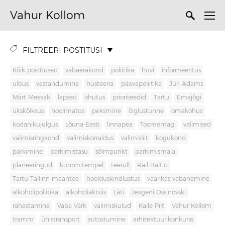
Vahur Kollom
FILTREERI POSTITUSI
Kõik postitused
vabaerakond
poliitika
huvi
informeeritus
ülbus
vastandumine
hüsteeria
päevapoliitika
Jüri Adams
Märt Meesak
lapsed
ohutus
prioriteedid
Tartu
Emajõgi
ükskõiksus
hoolimatus
peksmine
õiglustunne
omakohus
kodanikujulgus
Lõuna-Eesti
linnapea
Toomemägi
valimised
valimisringkond
valimiskorraldus
valimisliit
kogukond
parkimine
parkimistasu
sõlmpunkt
parkimismaja
planeeringud
kummitempel
teerull
Rail Baltic
Tartu-Tallinn maantee
hoolduskindlustus
väärikas vabanemine
alkoholipoliitika
alkoholiaktsiis
Läti
Jevgeni Ossinovski
rahastamine
Vaba Värk
valimiskulud
Kalle Pilt
Vahur Kollom
tramm
ühistransport
autostumine
arhitektuurikonkurss