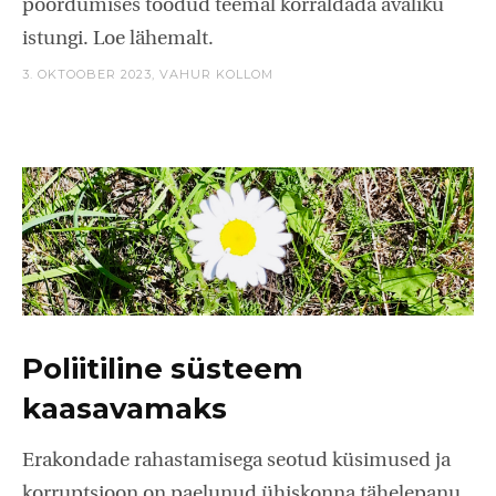
pöördumises toodud teemal korraldada avaliku
istungi. Loe lähemalt.
3. OKTOOBER 2023,
VAHUR KOLLOM
Poliitiline süsteem
kaasavamaks
Erakondade rahastamisega seotud küsimused ja
korruptsioon on paelunud ühiskonna tähelepanu.