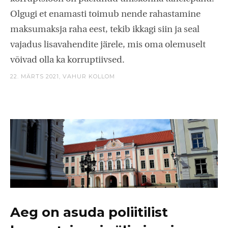
Olgugi et enamasti toimub nende rahastamine
maksumaksja raha eest, tekib ikkagi siin ja seal
vajadus lisavahendite järele, mis oma olemuselt
võivad olla ka korruptiivsed.
22. MÄRTS 2021,
VAHUR KOLLOM
Aeg on asuda poliitilist