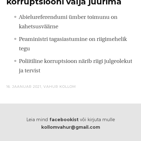
korruptsiooni välja juurima
Abielureferendumi ümber toimunu on
kahetsusväärne
Peaministri tagasiastumine on riigimehelik
tegu
Poliitiline korruptsioon närib riigi julgeolekut
ja tervist
16. JAANUAR 2021,
VAHUR KOLLOM
facebookist
Leia mind
või kirjuta mulle
kollomvahur@gmail.com