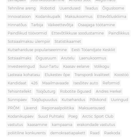
Leinapäev
Juuniküüditamine
Andres Sööt
Aegumatu
Tehniline areng
Robotid
Uuendused
Teadus
Õigusloome
Innovatsioon
Kodanikupalk
Maksukoormus
Ettevõtluskliima
Hinnatõus
Tarbija
Väikeettevõtja
Osaajaga töötamine
Paindlikud töövormid
Ettevõtlikkuse soodustamine
Paindlikkus
Sotsiaalmaksu ülempiir
Statistikaamet
Kutsehariduse populariseerimine
Eesti Tööandjate Keskliit
Sotsiaalmaks
Õigusruum
Arutelu
Laenukoormus
Investeeringud
Suur-Tartu
Kaasav eelarve
Volikogu
Lasteaia kohatasu
Elukestev õpe
Transpordi kvaliteet
Koostöö
Kandidaat
426
Maailmavaade
Isesõitev auto
Reformid
Tehisintellekt
Tööjõuturg
Robotite õigused
Andres Herkel
Sünnipäev
Tööjõupuudus
Kutseharidus
Põlvkond
Uuringud
PRÕM
Lävend
Regionaalpoliitika
Maksuerisused
Kodanikupäev
Suud Puhtaks
Poeg
Arctic Sport Club
vastutus
kaasamine
kampaania
erakondade vastutus
poliitiline konkurents
demokraatiapakett
Raad
Raekoda