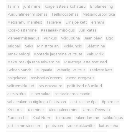
Tallinn
juhtimine
kõrge lasteaia kohatasu
Eriplaneering
Puidurafineerimistehas
Tselluloositehas
Metsanduspoliitika
Metsarahu manifest
Tabivere
Emajõe kett
erahuvi
Kooskõlastamine
Kaasarääkimisõigus
Jüri Ratas
Planeerimisseadus
Puhkus
Võidupüha
Jaanipäev
Ligo
Jalgpall
Seks
Ministrite arv
Kokkuhoid
Säästmine
Janek Mäggi
Kohtade jagamine valitsuse
Paisuv riik
Maksumaksja raha raiskamine
Puuetega laste toetused
Golden Sands
Bulgaaria
Vabariigi Valitsus
Tabivere kett
haigekassa
tervishoiusüsteem
asendustegevus
valitsemiskulud
otsustusruum
poliitilised nõunikud
aktsiisitõus
rainer vakra
sotsiaaldemokraadid
vabaerakonna riigikogu fraktsioon
eestikeelne õpe
õppimine
Kristi Aria
üleminek
ülereguleerimine
Urmas Reinsalu
Euroopa Liit
Kaul Nurm
toetused
rakendamine
valikuõigus
justiitsministeerium
petitsioon
videokokkuvõte
katuseraha