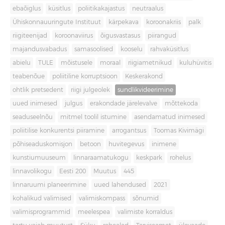
ebaõiglus
küsitlus
poliitikakajastus
neutraalus
Ühiskonnauuringute Instituut
kärpekava
koroonakriis
palk
riigiteenijad
koroonaviirus
õigusvastasus
piirangud
majandusvabadus
samasoolised
kooselu
rahvaküsitlus
abielu
TULE
mõistusele
moraal
riigiametnikud
kuluhüvitis
teabenõue
poliitiline korruptsioon
Keskerakond
ohtlik pretsedent
riigi julgeolek
sundlikvideerimine
uued inimesed
julgus
erakondade järelevalve
mõttekoda
seaduseelnõu
mitmel toolil istumine
asendamatud inimesed
poliitilise konkurentsi piiramine
arrogantsus
Toomas Kivimägi
põhiseaduskomisjon
betoon
huvitegevus
inimene
kunstiumuuseum
linnaraamatukogu
keskpark
rohelus
linnavolikogu
Eesti 200
Muutus
445
linnaruumi planeerimine
uued lahendused
2021
kohalikud valimised
valimiskompass
sõnumid
valimisprogrammid
meelespea
valimiste korraldus