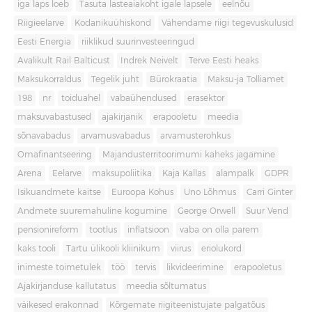
iga laps loeb
Tasuta lasteaiakoht igale lapsele
eelnõu
Riigieelarve
Kodanikuühiskond
Vähendame riigi tegevuskulusid
Eesti Energia
riiklikud suurinvesteeringud
Avalikult Rail Balticust
Indrek Neivelt
Terve Eesti heaks
Maksukorraldus
Tegelik juht
Bürokraatia
Maksu-ja Tolliamet
198
nr
toiduahel
vabaühendused
erasektor
maksuvabastused
ajakirjanik
erapooletu
meedia
sõnavabadus
arvamusvabadus
arvamusterohkus
Omafinantseering
Majandusterritoorimumi kaheks jagamine
Arena
Eelarve
maksupoliitika
Kaja Kallas
alampalk
GDPR
Isikuandmete kaitse
Euroopa Kohus
Uno Lõhmus
Carri Ginter
Andmete suuremahuline kogumine
George Orwell
Suur Vend
pensionireform
tootlus
inflatsioon
vaba on olla parem
kaks tooli
Tartu ülikooli kliinikum
viirus
eriolukord
inimeste toimetulek
töö
tervis
likvideerimine
erapooletus
Ajakirjanduse kallutatus
meedia sõltumatus
väikesed erakonnad
Kõrgemate riigiteenistujate palgatõus