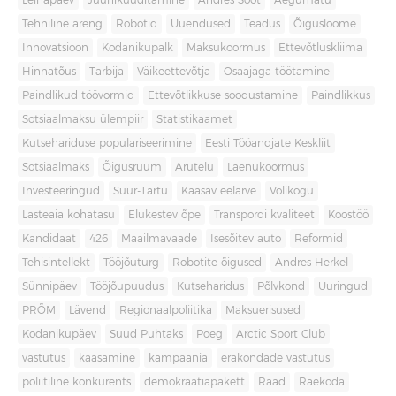
Leinapäev
Juuniküüditamine
Andres Sööt
Aegumatu
Tehniline areng
Robotid
Uuendused
Teadus
Õigusloome
Innovatsioon
Kodanikupalk
Maksukoormus
Ettevõtluskliima
Hinnatõus
Tarbija
Väikeettevõtja
Osaajaga töötamine
Paindlikud töövormid
Ettevõtlikkuse soodustamine
Paindlikkus
Sotsiaalmaksu ülempiir
Statistikaamet
Kutsehariduse populariseerimine
Eesti Tööandjate Keskliit
Sotsiaalmaks
Õigusruum
Arutelu
Laenukoormus
Investeeringud
Suur-Tartu
Kaasav eelarve
Volikogu
Lasteaia kohatasu
Elukestev õpe
Transpordi kvaliteet
Koostöö
Kandidaat
426
Maailmavaade
Isesõitev auto
Reformid
Tehisintellekt
Tööjõuturg
Robotite õigused
Andres Herkel
Sünnipäev
Tööjõupuudus
Kutseharidus
Põlvkond
Uuringud
PRÕM
Lävend
Regionaalpoliitika
Maksuerisused
Kodanikupäev
Suud Puhtaks
Poeg
Arctic Sport Club
vastutus
kaasamine
kampaania
erakondade vastutus
poliitiline konkurents
demokraatiapakett
Raad
Raekoda