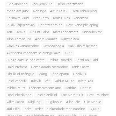
üldplaneering
kodulehekülg
Henri Peetsmann
meediaväljund
Rahinge
Artur Talvik
Tartu rahuleping
Karikakra klubi
Piret Tarto
Tõnis Lukas
Venemaa
Riiklik järjepidevus
Ratifitseerimine
Eesti-Vene piirileping
Tartu Heaks
Jüri-Ott Salm
Märt Läänemets
Linnadirektor
Tiina Tambaum
André Maurois
Kunst elada
Väärikas vananemine
Gerontoloogia
Raik-Hiio Mikelsaar
Aktiivsena vananemise arengukava
JOKK
Subsidiaarsuse põhimõte
Peibutuspardid
Kersti Kaljulaid
Haldusreform
Demokraatia toetamine
Tõnis Saarts
Ohtlikud mängud
Mäng
Tähelepanu
Hoolivus
Eesti Vabariik
Tulevik
Võti
Valdur Mikita
Krista Aru
Mihkel Mutt
Läänemeresoomlane
Haridus
Haritus
Looduskeskkond
Eesti elanikud
Ene-Margit Tiit
Eesti Raudtee
Välireklaam
Riigikogu
Riigikohus
Allar Jõks
Ülle Madise
Jüri Põld
Indrek Teder
erakondade rahastamine
14juuni