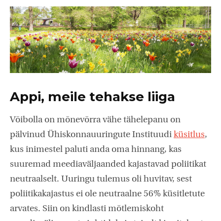
Appi, meile tehakse liiga
Võibolla on mõnevõrra vähe tähelepanu on
pälvinud Ühiskonnauuringute Instituudi
küsitlus
,
kus inimestel paluti anda oma hinnang, kas
suuremad meediaväljaanded kajastavad poliitikat
neutraalselt. Uuringu tulemus oli huvitav, sest
poliitikakajastus ei ole neutraalne 56% küsitletute
arvates. Siin on kindlasti mõtlemiskoht