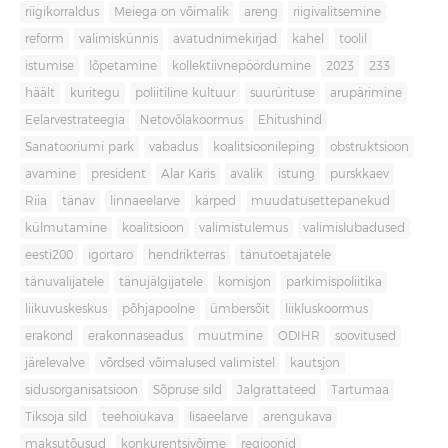
riigikorraldus
Meiega on võimalik
areng
riigivalitsemine
reform
valimiskünnis
avatudnimekirjad
kahel
toolil
istumise
lõpetamine
kollektiivnepöördumine
2023
233
häält
kuritegu
poliitiline kultuur
suurürituse
arupärimine
Eelarvestrateegia
Netovõlakoormus
Ehitushind
Sanatooriumi park
vabadus
koalitsioonileping
obstruktsioon
avamine
president
Alar Karis
avalik
istung
purskkaev
Riia
tänav
linnaeelarve
kärped
muudatusettepanekud
külmutamine
koalitsioon
valimistulemus
valimislubadused
eesti200
igortaro
hendrikterras
tänutoetajatele
tänuvalijatele
tänujälgijatele
komisjon
parkimispoliitika
liikuvuskeskus
põhjapoolne
ümbersõit
liikluskoormus
erakond
erakonnaseadus
muutmine
ODIHR
soovitused
järelevalve
võrdsed võimalused valimistel
kautsjon
sidusorganisatsioon
Sõpruse sild
Jalgrattateed
Tartumaa
Tiksoja sild
teehoiukava
lisaeelarve
arengukava
maksutõusud
konkurentsivõime
regioonid