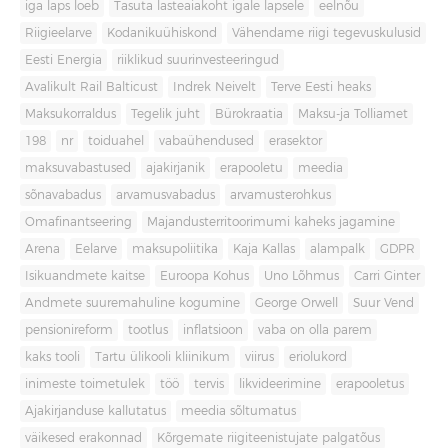
iga laps loeb
Tasuta lasteaiakoht igale lapsele
eelnõu
Riigieelarve
Kodanikuühiskond
Vähendame riigi tegevuskulusid
Eesti Energia
riiklikud suurinvesteeringud
Avalikult Rail Balticust
Indrek Neivelt
Terve Eesti heaks
Maksukorraldus
Tegelik juht
Bürokraatia
Maksu-ja Tolliamet
198
nr
toiduahel
vabaühendused
erasektor
maksuvabastused
ajakirjanik
erapooletu
meedia
sõnavabadus
arvamusvabadus
arvamusterohkus
Omafinantseering
Majandusterritoorimumi kaheks jagamine
Arena
Eelarve
maksupoliitika
Kaja Kallas
alampalk
GDPR
Isikuandmete kaitse
Euroopa Kohus
Uno Lõhmus
Carri Ginter
Andmete suuremahuline kogumine
George Orwell
Suur Vend
pensionireform
tootlus
inflatsioon
vaba on olla parem
kaks tooli
Tartu ülikooli kliinikum
viirus
eriolukord
inimeste toimetulek
töö
tervis
likvideerimine
erapooletus
Ajakirjanduse kallutatus
meedia sõltumatus
väikesed erakonnad
Kõrgemate riigiteenistujate palgatõus