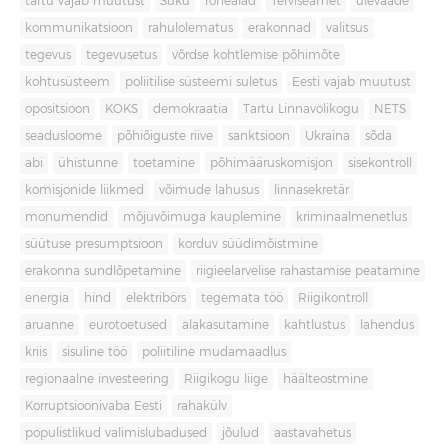
tartu vajab muutust
Süku
rohealad
Terviseamet
ülevaade
kommunikatsioon
rahulolematus
erakonnad
valitsus
tegevus
tegevusetus
võrdse kohtlemise põhimõte
kohtusüsteem
poliitilise süsteemi suletus
Eesti vajab muutust
opositsioon
KOKS
demokraatia
Tartu Linnavolikogu
NETS
seadusloome
põhiõiguste riive
sanktsioon
Ukraina
sõda
abi
ühistunne
toetamine
põhimääruskomisjon
sisekontroll
komisjonide liikmed
võimude lahusus
linnasekretär
monumendid
mõjuvõimuga kauplemine
kriminaalmenetlus
süütuse presumptsioon
korduv süüdimõistmine
erakonna sundlõpetamine
riigieelarvelise rahastamise peatamine
energia
hind
elektribörs
tegemata töö
Riigikontroll
aruanne
eurotoetused
alakasutamine
kahtlustus
lahendus
kriis
sisuline töö
poliitiline mudamaadlus
regionaalne investeering
Riigikogu liige
häälteostmine
Korruptsioonivaba Eesti
rahakülv
populistlikud valimislubadused
jõulud
aastavahetus