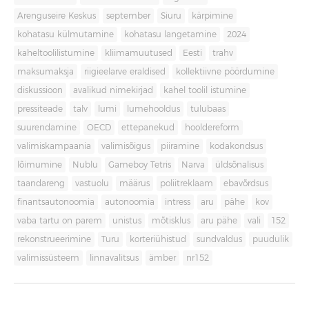
Arenguseire Keskus
september
Siuru
kärpimine
kohatasu külmutamine
kohatasu langetamine
2024
kaheltoolilistumine
kliimamuutused
Eesti
trahv
maksumaksja
riigieelarve eraldised
kollektiivne pöördumine
diskussioon
avalikud nimekirjad
kahel toolil istumine
pressiteade
talv
lumi
lumehooldus
tulubaas
suurendamine
OECD
ettepanekud
hooldereform
valimiskampaania
valimisõigus
piiramine
kodakondsus
lõimumine
Nublu
Gameboy Tetris
Narva
üldsõnalisus
taandareng
vastuolu
määrus
poliitreklaam
ebavõrdsus
finantsautonoomia
autonoomia
intress
aru
pähe
kov
vaba tartu on parem
unistus
mõtisklus
aru pähe
vali
152
rekonstrueerimine
Turu
korteriühistud
sundvaldus
puudulik
valimissüsteem
linnavalitsus
ämber
nr152