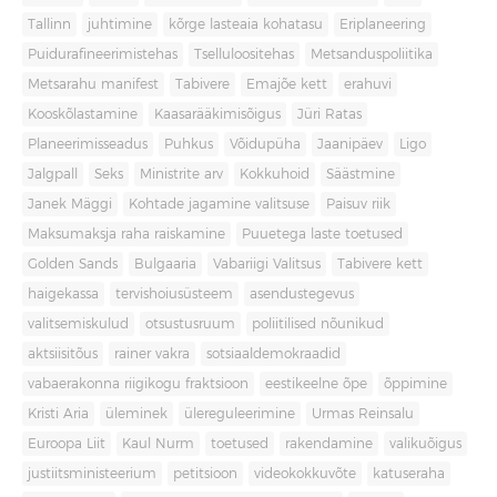
Tallinn
juhtimine
kõrge lasteaia kohatasu
Eriplaneering
Puidurafineerimistehas
Tselluloositehas
Metsanduspoliitika
Metsarahu manifest
Tabivere
Emajõe kett
erahuvi
Kooskõlastamine
Kaasarääkimisõigus
Jüri Ratas
Planeerimisseadus
Puhkus
Võidupüha
Jaanipäev
Ligo
Jalgpall
Seks
Ministrite arv
Kokkuhoid
Säästmine
Janek Mäggi
Kohtade jagamine valitsuse
Paisuv riik
Maksumaksja raha raiskamine
Puuetega laste toetused
Golden Sands
Bulgaaria
Vabariigi Valitsus
Tabivere kett
haigekassa
tervishoiusüsteem
asendustegevus
valitsemiskulud
otsustusruum
poliitilised nõunikud
aktsiisitõus
rainer vakra
sotsiaaldemokraadid
vabaerakonna riigikogu fraktsioon
eestikeelne õpe
õppimine
Kristi Aria
üleminek
ülereguleerimine
Urmas Reinsalu
Euroopa Liit
Kaul Nurm
toetused
rakendamine
valikuõigus
justiitsministeerium
petitsioon
videokokkuvõte
katuseraha