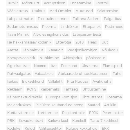
Turniir
Mõistujutt
Korruptsioon
Ennetamine
Kontroll
Väärkasutus
Usaldus
Mati Ombler
Muutused
Salatsemine
Läbipaistmatus
Tsentraliseerimine
Tallinna Sadam
Palgatõus
Südametunnistus
Preemia
Lindilõikus
Ettepanek
Postimees
Taavi Minnik
Alt-üles riigikorraldus
Läbipaistev Eesti
Ise hakkamasaav kodanik
Ettevõtja
2018
Head
Uut
Aastat
Läbipaistvus
Siseaudit
Revisjonikomisjon
Nõukogu
Korruptsioonirisk
Nuhkimine
Abivajadus
põhiseadus
õiguskantsler
Noored
Iive
Perekond
Üksikema
Elamispind
Rahvaalgatus
Vabaabielu
Abikaasade ühisdeklaratsioon
Tahe
Isekus
Elukeskkond
Vallaleht
Rita Rudusa
Avalik raha
Reklaam
KOFS
Käibemaks
Tähtaeg
Ühtlustamine
Käibemaksudirektiiv
Euroopa Komisjon
Lihtsustama
Toetama
Majanduskasv
Piiriülese kaubanduse areng
Saated
Artiklid
Kuritarvitamine
Laristamine
Riigikontrolör
ERJK
Peaminister
PBK
Kevadkontsert
Karlova kool
Kurekell
Tartu 7 keskkool
Koduke
Kulud
Valitsussektor
Kulude kokkuhoid
EKK