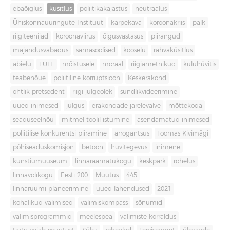
ebaõiglus
küsitlus
poliitikakajastus
neutraalus
Ühiskonnauuringute Instituut
kärpekava
koroonakriis
palk
riigiteenijad
koroonaviirus
õigusvastasus
piirangud
majandusvabadus
samasoolised
kooselu
rahvaküsitlus
abielu
TULE
mõistusele
moraal
riigiametnikud
kuluhüvitis
teabenõue
poliitiline korruptsioon
Keskerakond
ohtlik pretsedent
riigi julgeolek
sundlikvideerimine
uued inimesed
julgus
erakondade järelevalve
mõttekoda
seaduseelnõu
mitmel toolil istumine
asendamatud inimesed
poliitilise konkurentsi piiramine
arrogantsus
Toomas Kivimägi
põhiseaduskomisjon
betoon
huvitegevus
inimene
kunstiumuuseum
linnaraamatukogu
keskpark
rohelus
linnavolikogu
Eesti 200
Muutus
445
linnaruumi planeerimine
uued lahendused
2021
kohalikud valimised
valimiskompass
sõnumid
valimisprogrammid
meelespea
valimiste korraldus