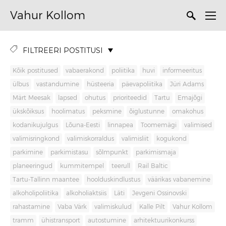
Vahur Kollom
FILTREERI POSTITUSI
Kõik postitused
vabaerakond
poliitika
huvi
informeeritus
ülbus
vastandumine
hüsteeria
päevapoliitika
Jüri Adams
Märt Meesak
lapsed
ohutus
prioriteedid
Tartu
Emajõgi
ükskõiksus
hoolimatus
peksmine
õiglustunne
omakohus
kodanikujulgus
Lõuna-Eesti
linnapea
Toomemägi
valimised
valimisringkond
valimiskorraldus
valimisliit
kogukond
parkimine
parkimistasu
sõlmpunkt
parkimismaja
planeeringud
kummitempel
teerull
Rail Baltic
Tartu-Tallinn maantee
hoolduskindlustus
väärikas vabanemine
alkoholipoliitika
alkoholiaktsiis
Läti
Jevgeni Ossinovski
rahastamine
Vaba Värk
valimiskulud
Kalle Pilt
Vahur Kollom
tramm
ühistransport
autostumine
arhitektuurikonkurss