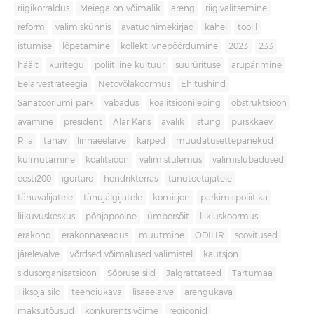
riigikorraldus
Meiega on võimalik
areng
riigivalitsemine
reform
valimiskünnis
avatudnimekirjad
kahel
toolil
istumise
lõpetamine
kollektiivnepöördumine
2023
233
häält
kuritegu
poliitiline kultuur
suurürituse
arupärimine
Eelarvestrateegia
Netovõlakoormus
Ehitushind
Sanatooriumi park
vabadus
koalitsioonileping
obstruktsioon
avamine
president
Alar Karis
avalik
istung
purskkaev
Riia
tänav
linnaeelarve
kärped
muudatusettepanekud
külmutamine
koalitsioon
valimistulemus
valimislubadused
eesti200
igortaro
hendrikterras
tänutoetajatele
tänuvalijatele
tänujälgijatele
komisjon
parkimispoliitika
liikuvuskeskus
põhjapoolne
ümbersõit
liikluskoormus
erakond
erakonnaseadus
muutmine
ODIHR
soovitused
järelevalve
võrdsed võimalused valimistel
kautsjon
sidusorganisatsioon
Sõpruse sild
Jalgrattateed
Tartumaa
Tiksoja sild
teehoiukava
lisaeelarve
arengukava
maksutõusud
konkurentsivõime
regioonid