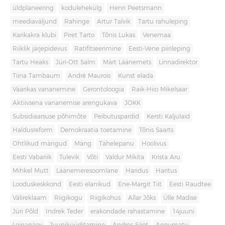
üldplaneering
kodulehekülg
Henri Peetsmann
meediaväljund
Rahinge
Artur Talvik
Tartu rahuleping
Karikakra klubi
Piret Tarto
Tõnis Lukas
Venemaa
Riiklik järjepidevus
Ratifitseerimine
Eesti-Vene piirileping
Tartu Heaks
Jüri-Ott Salm
Märt Läänemets
Linnadirektor
Tiina Tambaum
André Maurois
Kunst elada
Väärikas vananemine
Gerontoloogia
Raik-Hiio Mikelsaar
Aktiivsena vananemise arengukava
JOKK
Subsidiaarsuse põhimõte
Peibutuspardid
Kersti Kaljulaid
Haldusreform
Demokraatia toetamine
Tõnis Saarts
Ohtlikud mängud
Mäng
Tähelepanu
Hoolivus
Eesti Vabariik
Tulevik
Võti
Valdur Mikita
Krista Aru
Mihkel Mutt
Läänemeresoomlane
Haridus
Haritus
Looduskeskkond
Eesti elanikud
Ene-Margit Tiit
Eesti Raudtee
Välireklaam
Riigikogu
Riigikohus
Allar Jõks
Ülle Madise
Jüri Põld
Indrek Teder
erakondade rahastamine
14juuni