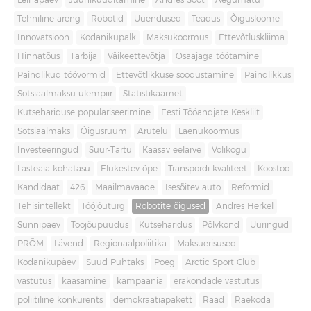
Leinapäev
Juuniküüditamine
Andres Sööt
Aegumatu
Tehniline areng
Robotid
Uuendused
Teadus
Õigusloome
Innovatsioon
Kodanikupalk
Maksukoormus
Ettevõtluskliima
Hinnatõus
Tarbija
Väikeettevõtja
Osaajaga töötamine
Paindlikud töövormid
Ettevõtlikkuse soodustamine
Paindlikkus
Sotsiaalmaksu ülempiir
Statistikaamet
Kutsehariduse populariseerimine
Eesti Tööandjate Keskliit
Sotsiaalmaks
Õigusruum
Arutelu
Laenukoormus
Investeeringud
Suur-Tartu
Kaasav eelarve
Volikogu
Lasteaia kohatasu
Elukestev õpe
Transpordi kvaliteet
Koostöö
Kandidaat
426
Maailmavaade
Isesõitev auto
Reformid
Tehisintellekt
Tööjõuturg
Robotite õigused
Andres Herkel
Sünnipäev
Tööjõupuudus
Kutseharidus
Põlvkond
Uuringud
PRÕM
Lävend
Regionaalpoliitika
Maksuerisused
Kodanikupäev
Suud Puhtaks
Poeg
Arctic Sport Club
vastutus
kaasamine
kampaania
erakondade vastutus
poliitiline konkurents
demokraatiapakett
Raad
Raekoda