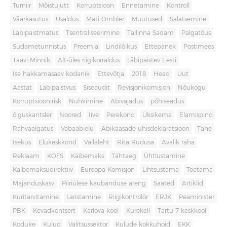
Turniir
Mõistujutt
Korruptsioon
Ennetamine
Kontroll
Väärkasutus
Usaldus
Mati Ombler
Muutused
Salatsemine
Läbipaistmatus
Tsentraliseerimine
Tallinna Sadam
Palgatõus
Südametunnistus
Preemia
Lindilõikus
Ettepanek
Postimees
Taavi Minnik
Alt-üles riigikorraldus
Läbipaistev Eesti
Ise hakkamasaav kodanik
Ettevõtja
2018
Head
Uut
Aastat
Läbipaistvus
Siseaudit
Revisjonikomisjon
Nõukogu
Korruptsioonirisk
Nuhkimine
Abivajadus
põhiseadus
õiguskantsler
Noored
Iive
Perekond
Üksikema
Elamispind
Rahvaalgatus
Vabaabielu
Abikaasade ühisdeklaratsioon
Tahe
Isekus
Elukeskkond
Vallaleht
Rita Rudusa
Avalik raha
Reklaam
KOFS
Käibemaks
Tähtaeg
Ühtlustamine
Käibemaksudirektiiv
Euroopa Komisjon
Lihtsustama
Toetama
Majanduskasv
Piiriülese kaubanduse areng
Saated
Artiklid
Kuritarvitamine
Laristamine
Riigikontrolör
ERJK
Peaminister
PBK
Kevadkontsert
Karlova kool
Kurekell
Tartu 7 keskkool
Koduke
Kulud
Valitsussektor
Kulude kokkuhoid
EKK