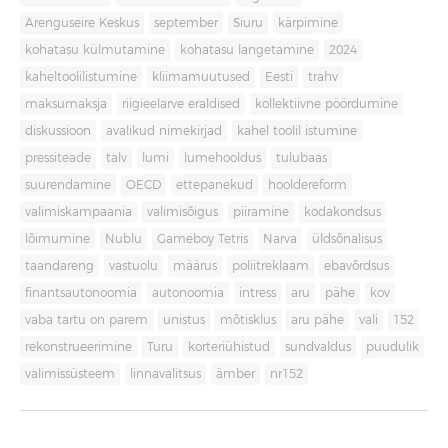
Arenguseire Keskus
september
Siuru
kärpimine
kohatasu külmutamine
kohatasu langetamine
2024
kaheltoolilistumine
kliimamuutused
Eesti
trahv
maksumaksja
riigieelarve eraldised
kollektiivne pöördumine
diskussioon
avalikud nimekirjad
kahel toolil istumine
pressiteade
talv
lumi
lumehooldus
tulubaas
suurendamine
OECD
ettepanekud
hooldereform
valimiskampaania
valimisõigus
piiramine
kodakondsus
lõimumine
Nublu
Gameboy Tetris
Narva
üldsõnalisus
taandareng
vastuolu
määrus
poliitreklaam
ebavõrdsus
finantsautonoomia
autonoomia
intress
aru
pähe
kov
vaba tartu on parem
unistus
mõtisklus
aru pähe
vali
152
rekonstrueerimine
Turu
korteriühistud
sundvaldus
puudulik
valimissüsteem
linnavalitsus
ämber
nr152