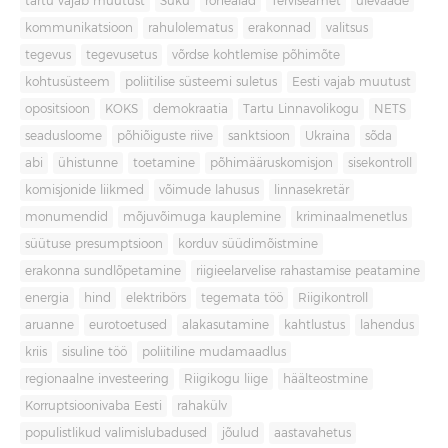
tartu vajab muutust
Süku
rohealad
Terviseamet
ülevaade
kommunikatsioon
rahulolematus
erakonnad
valitsus
tegevus
tegevusetus
võrdse kohtlemise põhimõte
kohtusüsteem
poliitilise süsteemi suletus
Eesti vajab muutust
opositsioon
KOKS
demokraatia
Tartu Linnavolikogu
NETS
seadusloome
põhiõiguste riive
sanktsioon
Ukraina
sõda
abi
ühistunne
toetamine
põhimääruskomisjon
sisekontroll
komisjonide liikmed
võimude lahusus
linnasekretär
monumendid
mõjuvõimuga kauplemine
kriminaalmenetlus
süütuse presumptsioon
korduv süüdimõistmine
erakonna sundlõpetamine
riigieelarvelise rahastamise peatamine
energia
hind
elektribörs
tegemata töö
Riigikontroll
aruanne
eurotoetused
alakasutamine
kahtlustus
lahendus
kriis
sisuline töö
poliitiline mudamaadlus
regionaalne investeering
Riigikogu liige
häälteostmine
Korruptsioonivaba Eesti
rahakülv
populistlikud valimislubadused
jõulud
aastavahetus