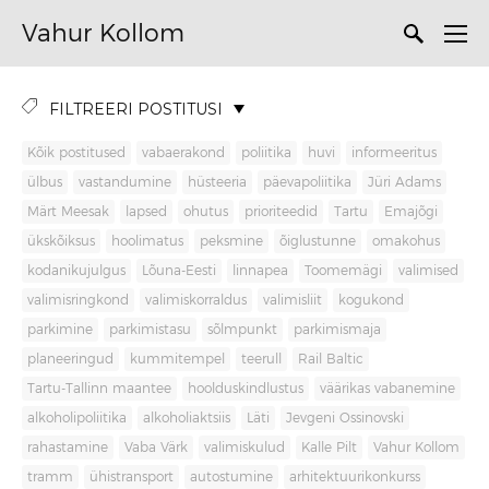
Vahur Kollom
FILTREERI POSTITUSI
Kõik postitused
vabaerakond
poliitika
huvi
informeeritus
ülbus
vastandumine
hüsteeria
päevapoliitika
Jüri Adams
Märt Meesak
lapsed
ohutus
prioriteedid
Tartu
Emajõgi
ükskõiksus
hoolimatus
peksmine
õiglustunne
omakohus
kodanikujulgus
Lõuna-Eesti
linnapea
Toomemägi
valimised
valimisringkond
valimiskorraldus
valimisliit
kogukond
parkimine
parkimistasu
sõlmpunkt
parkimismaja
planeeringud
kummitempel
teerull
Rail Baltic
Tartu-Tallinn maantee
hoolduskindlustus
väärikas vabanemine
alkoholipoliitika
alkoholiaktsiis
Läti
Jevgeni Ossinovski
rahastamine
Vaba Värk
valimiskulud
Kalle Pilt
Vahur Kollom
tramm
ühistransport
autostumine
arhitektuurikonkurss