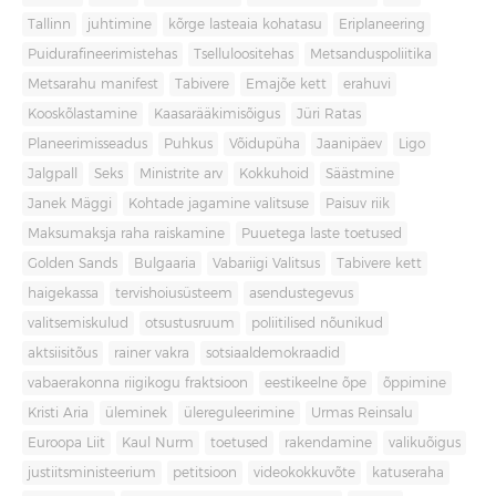
Tallinn
juhtimine
kõrge lasteaia kohatasu
Eriplaneering
Puidurafineerimistehas
Tselluloositehas
Metsanduspoliitika
Metsarahu manifest
Tabivere
Emajõe kett
erahuvi
Kooskõlastamine
Kaasarääkimisõigus
Jüri Ratas
Planeerimisseadus
Puhkus
Võidupüha
Jaanipäev
Ligo
Jalgpall
Seks
Ministrite arv
Kokkuhoid
Säästmine
Janek Mäggi
Kohtade jagamine valitsuse
Paisuv riik
Maksumaksja raha raiskamine
Puuetega laste toetused
Golden Sands
Bulgaaria
Vabariigi Valitsus
Tabivere kett
haigekassa
tervishoiusüsteem
asendustegevus
valitsemiskulud
otsustusruum
poliitilised nõunikud
aktsiisitõus
rainer vakra
sotsiaaldemokraadid
vabaerakonna riigikogu fraktsioon
eestikeelne õpe
õppimine
Kristi Aria
üleminek
ülereguleerimine
Urmas Reinsalu
Euroopa Liit
Kaul Nurm
toetused
rakendamine
valikuõigus
justiitsministeerium
petitsioon
videokokkuvõte
katuseraha