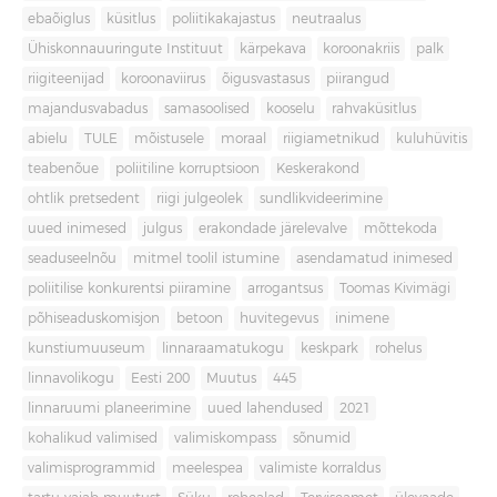
ebaõiglus
küsitlus
poliitikakajastus
neutraalus
Ühiskonnauuringute Instituut
kärpekava
koroonakriis
palk
riigiteenijad
koroonaviirus
õigusvastasus
piirangud
majandusvabadus
samasoolised
kooselu
rahvaküsitlus
abielu
TULE
mõistusele
moraal
riigiametnikud
kuluhüvitis
teabenõue
poliitiline korruptsioon
Keskerakond
ohtlik pretsedent
riigi julgeolek
sundlikvideerimine
uued inimesed
julgus
erakondade järelevalve
mõttekoda
seaduseelnõu
mitmel toolil istumine
asendamatud inimesed
poliitilise konkurentsi piiramine
arrogantsus
Toomas Kivimägi
põhiseaduskomisjon
betoon
huvitegevus
inimene
kunstiumuuseum
linnaraamatukogu
keskpark
rohelus
linnavolikogu
Eesti 200
Muutus
445
linnaruumi planeerimine
uued lahendused
2021
kohalikud valimised
valimiskompass
sõnumid
valimisprogrammid
meelespea
valimiste korraldus