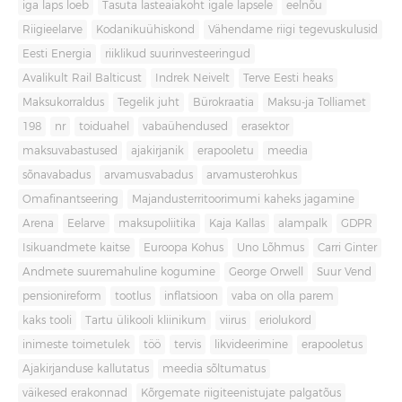
iga laps loeb
Tasuta lasteaiakoht igale lapsele
eelnõu
Riigieelarve
Kodanikuühiskond
Vähendame riigi tegevuskulusid
Eesti Energia
riiklikud suurinvesteeringud
Avalikult Rail Balticust
Indrek Neivelt
Terve Eesti heaks
Maksukorraldus
Tegelik juht
Bürokraatia
Maksu-ja Tolliamet
198
nr
toiduahel
vabaühendused
erasektor
maksuvabastused
ajakirjanik
erapooletu
meedia
sõnavabadus
arvamusvabadus
arvamusterohkus
Omafinantseering
Majandusterritoorimumi kaheks jagamine
Arena
Eelarve
maksupoliitika
Kaja Kallas
alampalk
GDPR
Isikuandmete kaitse
Euroopa Kohus
Uno Lõhmus
Carri Ginter
Andmete suuremahuline kogumine
George Orwell
Suur Vend
pensionireform
tootlus
inflatsioon
vaba on olla parem
kaks tooli
Tartu ülikooli kliinikum
viirus
eriolukord
inimeste toimetulek
töö
tervis
likvideerimine
erapooletus
Ajakirjanduse kallutatus
meedia sõltumatus
väikesed erakonnad
Kõrgemate riigiteenistujate palgatõus