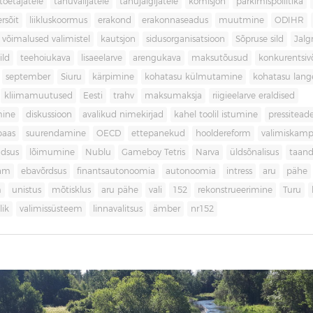
toetajatele
tänuvalijatele
tänujälgijatele
komisjon
parkimispoliitika
rsõit
liikluskoormus
erakond
erakonnaseadus
muutmine
ODIHR
 võimalused valimistel
kautsjon
sidusorganisatsioon
Sõpruse sild
Jalg
ild
teehoiukava
lisaeelarve
arengukava
maksutõusud
konkurentsi
september
Siuru
kärpimine
kohatasu külmutamine
kohatasu lan
kliimamuutused
Eesti
trahv
maksumaksja
riigieelarve eraldised
mine
diskussioon
avalikud nimekirjad
kahel toolil istumine
pressitead
baas
suurendamine
OECD
ettepanekud
hooldereform
valimiskamp
dsus
lõimumine
Nublu
Gameboy Tetris
Narva
üldsõnalisus
taan
aam
ebavõrdsus
finantsautonoomia
autonoomia
intress
aru
pähe
m
unistus
mõtisklus
aru pähe
vali
152
rekonstrueerimine
Turu
ik
valimissüsteem
linnavalitsus
ämber
nr152