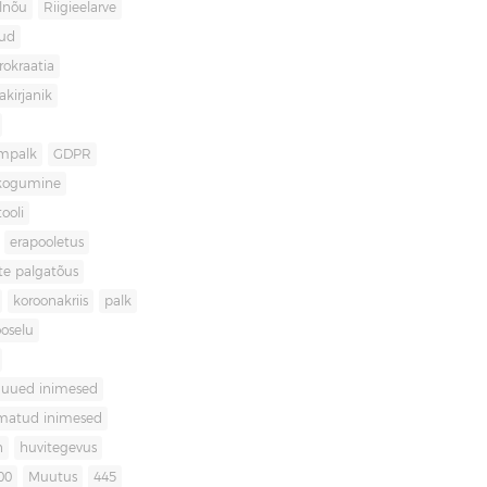
lnõu
Riigieelarve
gud
rokraatia
akirjanik
mpalk
GDPR
kogumine
ooli
erapooletus
te palgatõus
koroonakriis
palk
oselu
uued inimesed
matud inimesed
n
huvitegevus
00
Muutus
445