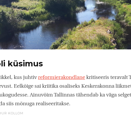
li küsimus
tikkel, kus juhtiv
reformierakondlane
kritiseeris teravalt 
vust. Eelkõige sai kriitika osaliseks Keskerakonna liikm
ukogudesse. Ainuvõim Tallinnas tähendab ka väga selget 
da siis mõnuga realiseeritakse.
HUR KOLLOM