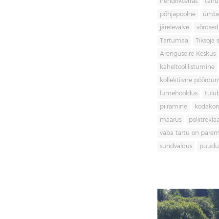
hendrikterras
tänu
põhjapoolne
ümbe
järelevalve
võrdsed
Tartumaa
Tiksoja s
Arenguseire Keskus
kaheltoolilistumine
kollektiivne pöördu
lumehooldus
tulu
piiramine
kodakon
määrus
poliitrekl
vaba tartu on pare
sundvaldus
puudul