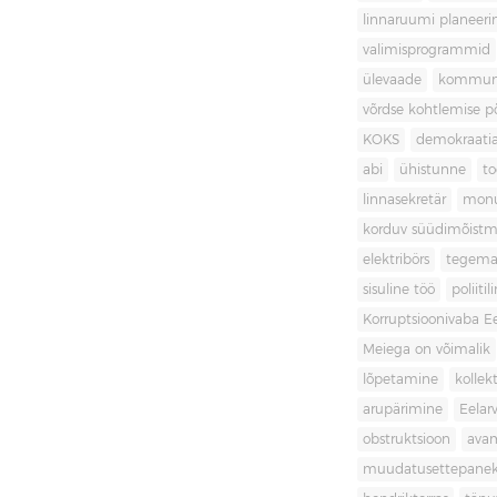
linnaruumi planeer
valimisprogrammid
ülevaade
kommuni
võrdse kohtlemise 
KOKS
demokraati
abi
ühistunne
t
linnasekretär
mon
korduv süüdimõistm
elektribörs
tegema
sisuline töö
poliit
Korruptsioonivaba Ee
Meiega on võimalik
lõpetamine
kollek
arupärimine
Eelar
obstruktsioon
ava
muudatusettepane