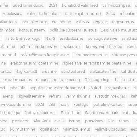
imine
uued lahendused
2021
kohalikud valimised
valimiskompass
meelespea
valimiste korraldus
tartu vajab muutust
Süku
rohealad
katsioon
rahulolematus
erakonnad
valitsus
tegevus
tegevusetus
põhimõte
kohtusüsteem
poliitilise süsteemi suletus
Eesti vajab muutust
a
Tartu Linnavolikogu
NETS
seadusloome
põhiõiguste riive
sanktsio
oetamine
põhimääruskomisjon
sisekontroll
komisjonide liikmed
võim
umendid
mõjuvõimuga kauplemine
kriminaalmenetlus
süütuse pres
ine
erakonna sundlõpetamine
riigieelarvelise rahastamise peatamine
ta töö
Riigikontroll
aruanne
eurotoetused
alakasutamine
kahtlust
iline mudamaadlus
regionaalne investeering
Riigikogu liige
häälteostmi
sti
rahakülv
populistlikud valimislubadused
jõulud
aastavahetus
ri
areng
riigivalitsemine
reform
valimiskünnis
avatudnimekirjad
kah
tiivnepöördumine
2023
233
häält
kuritegu
poliitiline kultuur
suur
vestrateegia
Netovõlakoormus
Ehitushind
Sanatooriumi park
vabadu
mine
president
Alar Karis
avalik
istung
purskkaev
Riia
tänav
l
kud
külmutamine
koalitsioon
valimistulemus
valimislubadused
ees