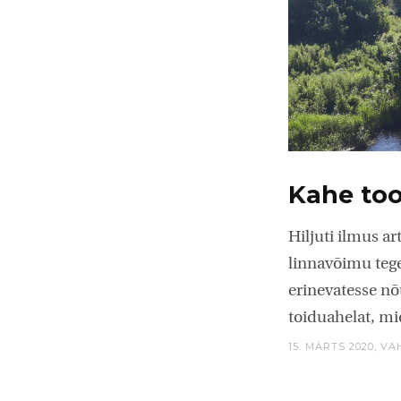
Kahe too
Hiljuti ilmus ar
linnavõimu tege
erinevatesse nõ
toiduahelat, mi
15. MÄRTS 2020,
VA