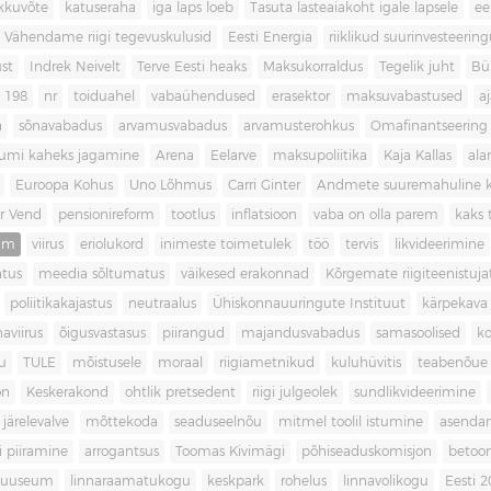
kkuvõte
katuseraha
iga laps loeb
Tasuta lasteaiakoht igale lapsele
ee
Vähendame riigi tegevuskulusid
Eesti Energia
riiklikud suurinvesteerin
ust
Indrek Neivelt
Terve Eesti heaks
Maksukorraldus
Tegelik juht
Bü
198
nr
toiduahel
vabaühendused
erasektor
maksuvabastused
aj
a
sõnavabadus
arvamusvabadus
arvamusterohkus
Omafinantseering
mumi kaheks jagamine
Arena
Eelarve
maksupoliitika
Kaja Kallas
ala
Euroopa Kohus
Uno Lõhmus
Carri Ginter
Andmete suuremahuline 
r Vend
pensionireform
tootlus
inflatsioon
vaba on olla parem
kaks t
kum
viirus
eriolukord
inimeste toimetulek
töö
tervis
likvideerimine
atus
meedia sõltumatus
väikesed erakonnad
Kõrgemate riigiteenistuja
poliitikakajastus
neutraalus
Ühiskonnauuringute Instituut
kärpekava
aviirus
õigusvastasus
piirangud
majandusvabadus
samasoolised
ko
u
TULE
mõistusele
moraal
riigiametnikud
kuluhüvitis
teabenõue
on
Keskerakond
ohtlik pretsedent
riigi julgeolek
sundlikvideerimine
järelevalve
mõttekoda
seaduseelnõu
mitmel toolil istumine
asenda
si piiramine
arrogantsus
Toomas Kivimägi
põhiseaduskomisjon
betoo
muuseum
linnaraamatukogu
keskpark
rohelus
linnavolikogu
Eesti 2