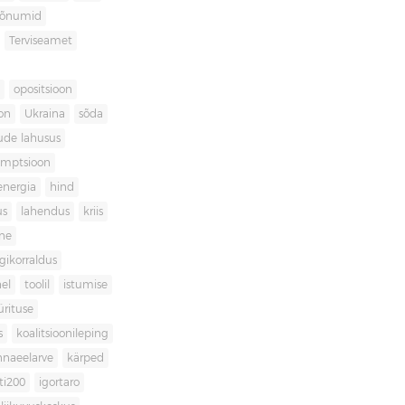
sõnumid
Terviseamet
opositsioon
on
Ukraina
sõda
ude lahusus
umptsioon
energia
hind
us
lahendus
kriis
ne
igikorraldus
el
toolil
istumise
ürituse
s
koalitsioonileping
innaeelarve
kärped
ti200
igortaro