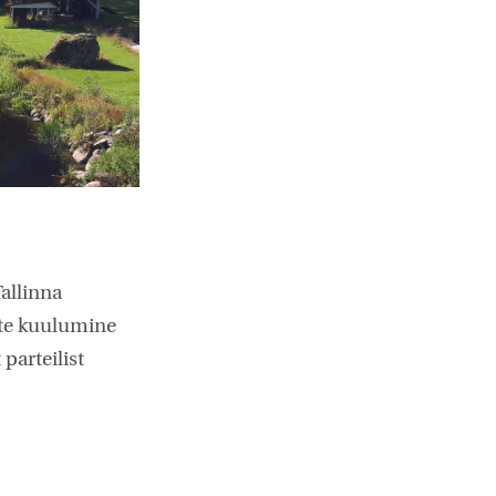
Tallinna
ete kuulumine
parteilist