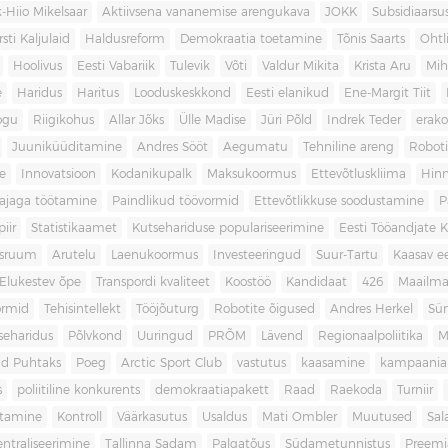
-Hiio Mikelsaar
Aktiivsena vananemise arengukava
JOKK
Subsidiaars
rsti Kaljulaid
Haldusreform
Demokraatia toetamine
Tõnis Saarts
Oht
Hoolivus
Eesti Vabariik
Tulevik
Võti
Valdur Mikita
Krista Aru
Mih
e
Haridus
Haritus
Looduskeskkond
Eesti elanikud
Ene-Margit Tiit
ogu
Riigikohus
Allar Jõks
Ülle Madise
Jüri Põld
Indrek Teder
erak
Juuniküüditamine
Andres Sööt
Aegumatu
Tehniline areng
Robot
e
Innovatsioon
Kodanikupalk
Maksukoormus
Ettevõtluskliima
Hin
ajaga töötamine
Paindlikud töövormid
Ettevõtlikkuse soodustamine
P
iir
Statistikaamet
Kutsehariduse populariseerimine
Eesti Tööandjate Ke
sruum
Arutelu
Laenukoormus
Investeeringud
Suur-Tartu
Kaasav ee
Elukestev õpe
Transpordi kvaliteet
Koostöö
Kandidaat
426
Maailm
ormid
Tehisintellekt
Tööjõuturg
Robotite õigused
Andres Herkel
Sü
seharidus
Põlvkond
Uuringud
PRÕM
Lävend
Regionaalpoliitika
M
d Puhtaks
Poeg
Arctic Sport Club
vastutus
kaasamine
kampaania
s
poliitiline konkurents
demokraatiapakett
Raad
Raekoda
Turniir
tamine
Kontroll
Väärkasutus
Usaldus
Mati Ombler
Muutused
Sal
entraliseerimine
Tallinna Sadam
Palgatõus
Südametunnistus
Preemi