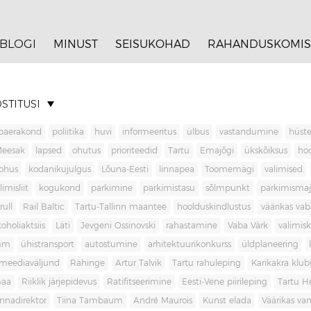
BLOGI
MINUST
SEISUKOHAD
RAHANDUSKOMIS
STITUSI
baerakond
poliitika
huvi
informeeritus
ülbus
vastandumine
hüste
Meesak
lapsed
ohutus
prioriteedid
Tartu
Emajõgi
ükskõiksus
ho
ohus
kodanikujulgus
Lõuna-Eesti
linnapea
Toomemägi
valimised
limisliit
kogukond
parkimine
parkimistasu
sõlmpunkt
parkimisma
rull
Rail Baltic
Tartu-Tallinn maantee
hoolduskindlustus
väärikas va
koholiaktsiis
Läti
Jevgeni Ossinovski
rahastamine
Vaba Värk
valimis
mm
ühistransport
autostumine
arhitektuurikonkurss
üldplaneering
meediaväljund
Rahinge
Artur Talvik
Tartu rahuleping
Karikakra klub
aa
Riiklik järjepidevus
Ratifitseerimine
Eesti-Vene piirileping
Tartu H
innadirektor
Tiina Tambaum
André Maurois
Kunst elada
Väärikas v