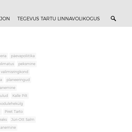
JON
TEGEVUS TARTU LINNAVOLIKOGUS
eria
päevapoliitika
olimatus
peksmine
valimisringkond
ja
planeeringud
banemine
kulud
Kalle Pilt
kodulehekülg
i
Piret Tarto
eaks
Jüri-Ott Salm
ananemine