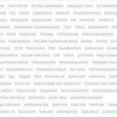
ees
Taavi Minnik
Alt-üles riigikorraldus
Läbipaistev Eesti
Ise hakkama
ead
Uut
Aastat
Läbipaistvus
Siseaudit
Revisjonikomisjon
Nõukog
adus
põhiseadus
õiguskantsler
Noored
Iive
Perekond
Üksikema
abielu
Abikaasade ühisdeklaratsioon
Tahe
Isekus
Elukeskkond
Val
am
KOFS
Käibemaks
Tähtaeg
Ühtlustamine
Käibemaksudirektiiv
ama
Majanduskasv
Piiriülese kaubanduse areng
Saated
Artiklid
Kur
ontrolör
ERJK
Peaminister
PBK
Kevadkontsert
Karlova kool
Kureke
alitsussektor
Kulude kokkuhoid
EKK
Tallinn
juhtimine
kõrge lastea
urafineerimistehas
Tselluloositehas
Metsanduspoliitika
Metsarahu mani
vi
Kooskõlastamine
Kaasarääkimisõigus
Jüri Ratas
Planeerimisseadu
äev
Ligo
Jalgpall
Seks
Ministrite arv
Kokkuhoid
Säästmine
Jane
litsuse
Paisuv riik
Maksumaksja raha raiskamine
Puuetega laste toet
 Valitsus
Tabivere kett
haigekassa
tervishoiusüsteem
asendustegevus
itilised nõunikud
aktsiisitõus
rainer vakra
sotsiaaldemokraadid
gu fraktsioon
eestikeelne õpe
õppimine
Kristi Aria
üleminek
ülere
roopa Liit
Kaul Nurm
toetused
rakendamine
valikuõigus
justiitsm