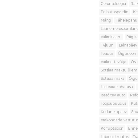
Gerontoloogia
Raik
Peibutuspardid
Ke
Mäng
Tähelepanu
Läänemeresoomlan
Välireklaam
Riigik
14juuni
Leinapäev
Teadus
Õigusloom
Väikeettevõtja
Osa
Sotsiaalmaksu ülemp
Sotsiaalmaks
Õigu
Lasteaia kohatasu
Isesõitev auto
Ref
Tööjõupuudus
Kut
Kodanikupäev
Suu
erakondade vastutu
Korruptsioon
Enne
Läbipaistmatus
Ts