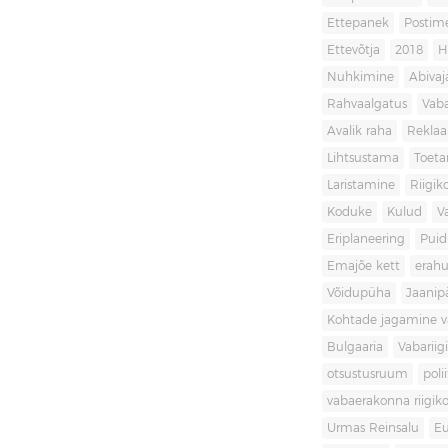
Ettepanek
Postim
Ettevõtja
2018
H
Nuhkimine
Abivaj
Rahvaalgatus
Vaba
Avalik raha
Rekla
Lihtsustama
Toet
Laristamine
Riigik
Koduke
Kulud
V
Eriplaneering
Puid
Emajõe kett
erahu
Võidupüha
Jaanip
Kohtade jagamine va
Bulgaaria
Vabariigi
otsustusruum
poli
vabaerakonna riigiko
Urmas Reinsalu
Eu