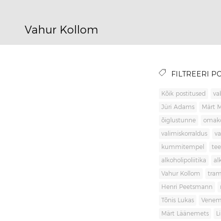
Vahur Kollom
FILTREERI PO
Kõik postitused
va
Jüri Adams
Märt 
õiglustunne
omak
valimiskorraldus
va
kummitempel
tee
alkoholipoliitika
al
Vahur Kollom
tra
Henri Peetsmann
Tõnis Lukas
Venem
Märt Läänemets
L