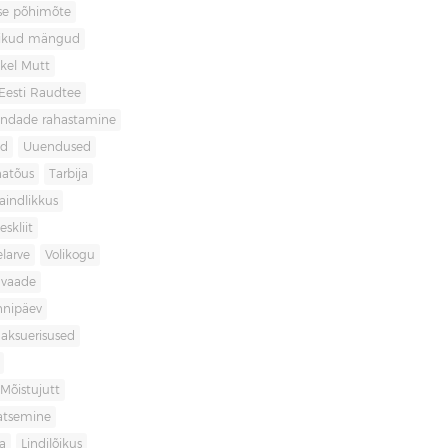
use põhimõte
likud mängud
kel Mutt
Eesti Raudtee
ondade rahastamine
id
Uuendused
natõus
Tarbija
aindlikkus
skliit
larve
Volikogu
avaade
nnipäev
aksuerisused
Mõistujutt
atsemine
a
Lindilõikus