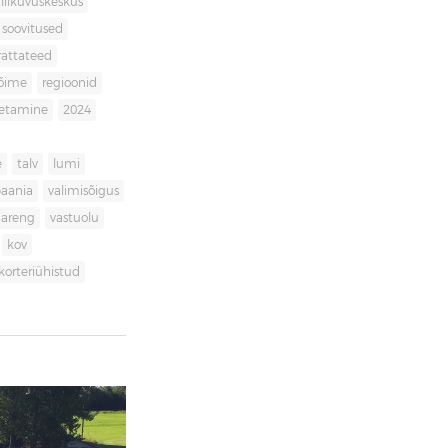
liikuvuskeskus
soovitused
rattateed
võime
regioonid
getamine
2024
e
talv
lumi
aania
valimisõigus
dareng
vastuolu
kov
korteriühistud