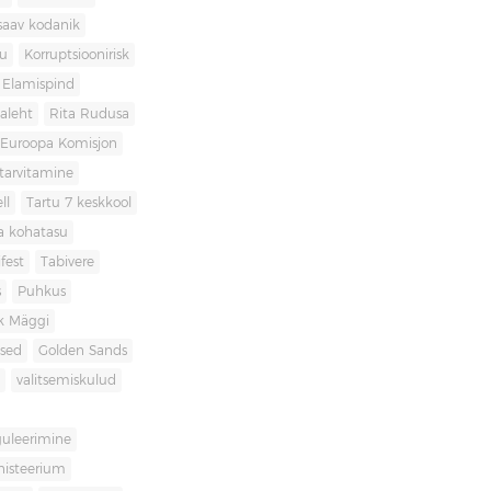
saav kodanik
u
Korruptsioonirisk
Elamispind
laleht
Rita Rudusa
Euroopa Komisjon
itarvitamine
ll
Tartu 7 keskkool
ia kohatasu
fest
Tabivere
s
Puhkus
k Mäggi
used
Golden Sands
valitsemiskulud
guleerimine
inisteerium