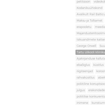
petitsioon
videoko
Kodanikuühiskond
Avalikult Rail Baltic
Maksu-ja Tolliamet
erapooletu
meedi
Majandusterritoori
Isikuandmete kaitse
George Orwell
Suu
Tartu ülikooli kliini
Ajakirjanduse kallut
ebaõiglus
küsitlus
riigiteenijad
koroon
rahvaküsitlus
abiel
poliitiline korruptsio
julgus
erakondade 
poliitilise konkurent
inimene
kunstiu