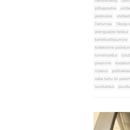
hendrikterras
tänu
põhjapoolne
ümbe
järelevalve
võrdsed
Tartumaa
Tiksoja s
Arenguseire Keskus
kaheltoolilistumine
kollektiivne pöördu
lumehooldus
tulu
piiramine
kodakon
määrus
poliitrekl
vaba tartu on pare
sundvaldus
puudul