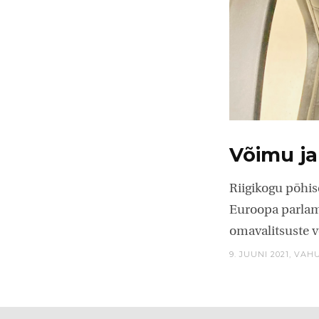
Võimu ja
Riigikogu põhis
Euroopa parlame
omavalitsuste v
9. JUUNI 2021,
VAHU