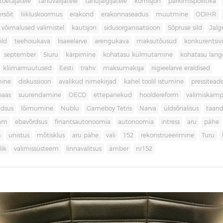
toetajatele
tänuvalijatele
tänujälgijatele
komisjon
parkimispoliitika
rsõit
liikluskoormus
erakond
erakonnaseadus
muutmine
ODIHR
 võimalused valimistel
kautsjon
sidusorganisatsioon
Sõpruse sild
Jalg
ild
teehoiukava
lisaeelarve
arengukava
maksutõusud
konkurentsi
september
Siuru
kärpimine
kohatasu külmutamine
kohatasu lan
kliimamuutused
Eesti
trahv
maksumaksja
riigieelarve eraldised
mine
diskussioon
avalikud nimekirjad
kahel toolil istumine
pressitead
baas
suurendamine
OECD
ettepanekud
hooldereform
valimiskamp
dsus
lõimumine
Nublu
Gameboy Tetris
Narva
üldsõnalisus
taan
aam
ebavõrdsus
finantsautonoomia
autonoomia
intress
aru
pähe
m
unistus
mõtisklus
aru pähe
vali
152
rekonstrueerimine
Turu
ik
valimissüsteem
linnavalitsus
ämber
nr152