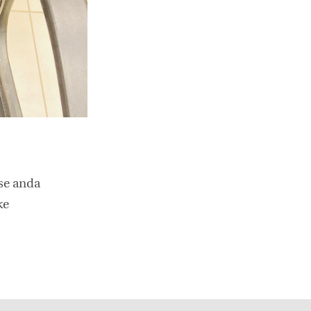
kse anda
ke