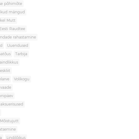
use põhimõte
likud mängud
kel Mutt
Eesti Raudtee
ondade rahastamine
id
Uuendused
natõus
Tarbija
aindlikkus
skliit
larve
Volikogu
avaade
nnipäev
aksuerisused
Mõistujutt
atsemine
a
Lindilõikus