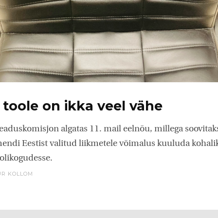
 toole on ikka veel vähe
eaduskomisjon algatas 11. mail eelnõu, millega soovita
ndi Eestist valitud liikmetele võimalus kuuluda kohali
olikogudesse.
R KOLLOM