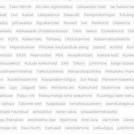
ees
Taavi Minnik
Alt-üles riigikorraldus
Läbipaistev Eesti
Ise hakkama
ead
Uut
Aastat
Läbipaistvus
Siseaudit
Revisjonikomisjon
Nõukog
adus
põhiseadus
õiguskantsler
Noored
Iive
Perekond
Üksikema
abielu
Abikaasade ühisdeklaratsioon
Tahe
Isekus
Elukeskkond
Val
am
KOFS
Käibemaks
Tähtaeg
Ühtlustamine
Käibemaksudirektiiv
ama
Majanduskasv
Piiriülese kaubanduse areng
Saated
Artiklid
Kur
ontrolör
ERJK
Peaminister
PBK
Kevadkontsert
Karlova kool
Kureke
alitsussektor
Kulude kokkuhoid
EKK
Tallinn
juhtimine
kõrge lastea
urafineerimistehas
Tselluloositehas
Metsanduspoliitika
Metsarahu mani
vi
Kooskõlastamine
Kaasarääkimisõigus
Jüri Ratas
Planeerimisseadu
äev
Ligo
Jalgpall
Seks
Ministrite arv
Kokkuhoid
Säästmine
Jane
litsuse
Paisuv riik
Maksumaksja raha raiskamine
Puuetega laste toet
 Valitsus
Tabivere kett
haigekassa
tervishoiusüsteem
asendustegevus
itilised nõunikud
aktsiisitõus
rainer vakra
sotsiaaldemokraadid
gu fraktsioon
eestikeelne õpe
õppimine
Kristi Aria
üleminek
ülere
roopa Liit
Kaul Nurm
toetused
rakendamine
valikuõigus
justiitsm