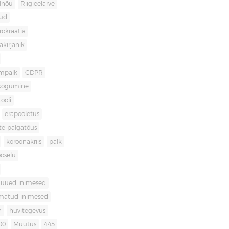
lnõu
Riigieelarve
gud
rokraatia
akirjanik
mpalk
GDPR
kogumine
ooli
erapooletus
te palgatõus
koroonakriis
palk
oselu
uued inimesed
matud inimesed
n
huvitegevus
00
Muutus
445