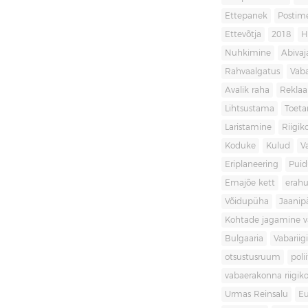
Ettepanek
Postim
Ettevõtja
2018
H
Nuhkimine
Abivaj
Rahvaalgatus
Vaba
Avalik raha
Rekla
Lihtsustama
Toet
Laristamine
Riigik
Koduke
Kulud
V
Eriplaneering
Puid
Emajõe kett
erahu
Võidupüha
Jaanip
Kohtade jagamine va
Bulgaaria
Vabariigi
otsustusruum
poli
vabaerakonna riigiko
Urmas Reinsalu
Eu