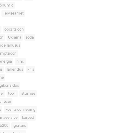
sõnumid
Terviseamet
opositsioon
on
Ukraina
sõda
ude lahusus
umptsioon
energia
hind
us
lahendus
kriis
ne
igikorraldus
el
toolil
istumise
ürituse
s
koalitsioonileping
innaeelarve
kärped
ti200
igortaro