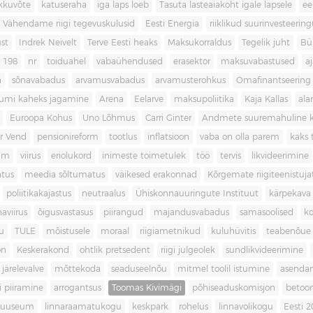
kkuvõte
katuseraha
iga laps loeb
Tasuta lasteaiakoht igale lapsele
ee
Vähendame riigi tegevuskulusid
Eesti Energia
riiklikud suurinvesteerin
ust
Indrek Neivelt
Terve Eesti heaks
Maksukorraldus
Tegelik juht
Bü
198
nr
toiduahel
vabaühendused
erasektor
maksuvabastused
aj
a
sõnavabadus
arvamusvabadus
arvamusterohkus
Omafinantseering
mumi kaheks jagamine
Arena
Eelarve
maksupoliitika
Kaja Kallas
ala
Euroopa Kohus
Uno Lõhmus
Carri Ginter
Andmete suuremahuline 
r Vend
pensionireform
tootlus
inflatsioon
vaba on olla parem
kaks t
kum
viirus
eriolukord
inimeste toimetulek
töö
tervis
likvideerimine
atus
meedia sõltumatus
väikesed erakonnad
Kõrgemate riigiteenistuja
poliitikakajastus
neutraalus
Ühiskonnauuringute Instituut
kärpekava
aviirus
õigusvastasus
piirangud
majandusvabadus
samasoolised
ko
u
TULE
mõistusele
moraal
riigiametnikud
kuluhüvitis
teabenõue
on
Keskerakond
ohtlik pretsedent
riigi julgeolek
sundlikvideerimine
järelevalve
mõttekoda
seaduseelnõu
mitmel toolil istumine
asenda
si piiramine
arrogantsus
Toomas Kivimägi
põhiseaduskomisjon
betoo
muuseum
linnaraamatukogu
keskpark
rohelus
linnavolikogu
Eesti 2