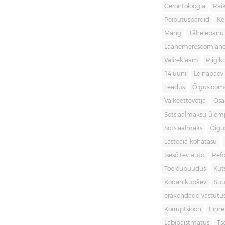
Gerontoloogia
Raik
Peibutuspardid
Ke
Mäng
Tähelepanu
Läänemeresoomlan
Välireklaam
Riigik
14juuni
Leinapäev
Teadus
Õigusloom
Väikeettevõtja
Osa
Sotsiaalmaksu ülemp
Sotsiaalmaks
Õigu
Lasteaia kohatasu
Isesõitev auto
Ref
Tööjõupuudus
Kut
Kodanikupäev
Suu
erakondade vastutu
Korruptsioon
Enne
Läbipaistmatus
Ts