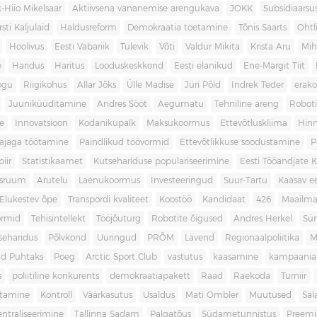
-Hiio Mikelsaar
Aktiivsena vananemise arengukava
JOKK
Subsidiaars
rsti Kaljulaid
Haldusreform
Demokraatia toetamine
Tõnis Saarts
Oht
Hoolivus
Eesti Vabariik
Tulevik
Võti
Valdur Mikita
Krista Aru
Mih
e
Haridus
Haritus
Looduskeskkond
Eesti elanikud
Ene-Margit Tiit
ogu
Riigikohus
Allar Jõks
Ülle Madise
Jüri Põld
Indrek Teder
erak
Juuniküüditamine
Andres Sööt
Aegumatu
Tehniline areng
Robot
e
Innovatsioon
Kodanikupalk
Maksukoormus
Ettevõtluskliima
Hin
ajaga töötamine
Paindlikud töövormid
Ettevõtlikkuse soodustamine
P
iir
Statistikaamet
Kutsehariduse populariseerimine
Eesti Tööandjate Ke
sruum
Arutelu
Laenukoormus
Investeeringud
Suur-Tartu
Kaasav ee
Elukestev õpe
Transpordi kvaliteet
Koostöö
Kandidaat
426
Maailm
ormid
Tehisintellekt
Tööjõuturg
Robotite õigused
Andres Herkel
Sü
seharidus
Põlvkond
Uuringud
PRÕM
Lävend
Regionaalpoliitika
M
d Puhtaks
Poeg
Arctic Sport Club
vastutus
kaasamine
kampaania
s
poliitiline konkurents
demokraatiapakett
Raad
Raekoda
Turniir
tamine
Kontroll
Väärkasutus
Usaldus
Mati Ombler
Muutused
Sal
entraliseerimine
Tallinna Sadam
Palgatõus
Südametunnistus
Preemi