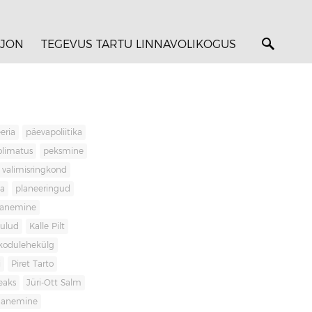
JON
TEGEVUS TARTU LINNAVOLIKOGUS
eria
päevapoliitika
olimatus
peksmine
valimisringkond
ja
planeeringud
banemine
kulud
Kalle Pilt
kodulehekülg
i
Piret Tarto
eaks
Jüri-Ott Salm
ananemine