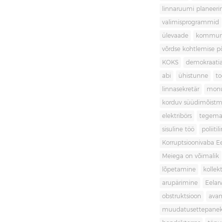
linnaruumi planeer
valimisprogrammid
ülevaade
kommuni
võrdse kohtlemise 
KOKS
demokraati
abi
ühistunne
t
linnasekretär
mon
korduv süüdimõistm
elektribörs
tegema
sisuline töö
poliit
Korruptsioonivaba Ee
Meiega on võimalik
lõpetamine
kollek
arupärimine
Eelar
obstruktsioon
ava
muudatusettepane