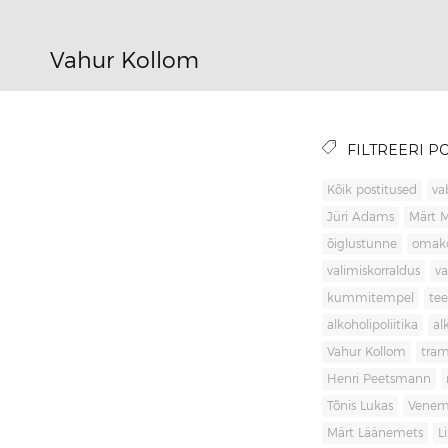
Vahur Kollom
FILTREERI PO
Kõik postitused
va
Jüri Adams
Märt 
õiglustunne
omak
valimiskorraldus
va
kummitempel
tee
alkoholipoliitika
al
Vahur Kollom
tra
Henri Peetsmann
Tõnis Lukas
Venem
Märt Läänemets
L