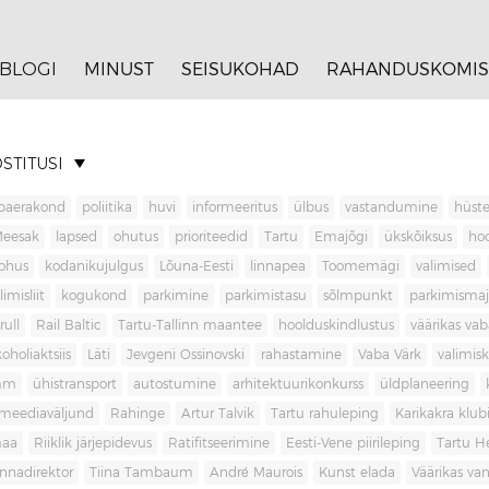
BLOGI
MINUST
SEISUKOHAD
RAHANDUSKOMIS
STITUSI
baerakond
poliitika
huvi
informeeritus
ülbus
vastandumine
hüste
Meesak
lapsed
ohutus
prioriteedid
Tartu
Emajõgi
ükskõiksus
ho
ohus
kodanikujulgus
Lõuna-Eesti
linnapea
Toomemägi
valimised
limisliit
kogukond
parkimine
parkimistasu
sõlmpunkt
parkimisma
rull
Rail Baltic
Tartu-Tallinn maantee
hoolduskindlustus
väärikas va
koholiaktsiis
Läti
Jevgeni Ossinovski
rahastamine
Vaba Värk
valimis
mm
ühistransport
autostumine
arhitektuurikonkurss
üldplaneering
meediaväljund
Rahinge
Artur Talvik
Tartu rahuleping
Karikakra klub
aa
Riiklik järjepidevus
Ratifitseerimine
Eesti-Vene piirileping
Tartu H
innadirektor
Tiina Tambaum
André Maurois
Kunst elada
Väärikas v