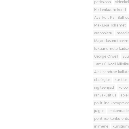
petitsioon
videoko
Kodanikuühiskond
Avalikult Rail Baltic
Maksu-ja Tolliamet
erapooletu
meedi
Majandusterritoori
Isikuandmete kaitse
George Orwell
Suu
Tartu ülikooli kliini
Ajakirjanduse kallut
ebaõiglus
küsitlus
riigiteenijad
koroon
rahvaküsitlus
abiel
poliitiline korruptsio
julgus
erakondade 
poliitilise konkurent
inimene
kunstiu