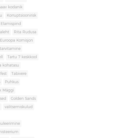
saav kodanik
u
Korruptsioonirisk
Elamispind
laleht
Rita Rudusa
Euroopa Komisjon
itarvitamine
ll
Tartu 7 keskkool
ia kohatasu
fest
Tabivere
s
Puhkus
k Mäggi
used
Golden Sands
valitsemiskulud
guleerimine
inisteerium