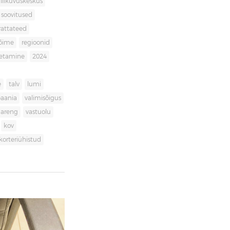
liikuvuskeskus
soovitused
rattateed
võime
regioonid
getamine
2024
e
talv
lumi
aania
valimisõigus
dareng
vastuolu
kov
korteriühistud