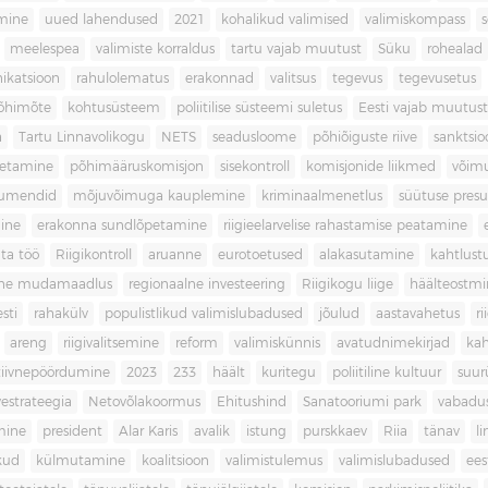
imine
uued lahendused
2021
kohalikud valimised
valimiskompass
meelespea
valimiste korraldus
tartu vajab muutust
Süku
rohealad
katsioon
rahulolematus
erakonnad
valitsus
tegevus
tegevusetus
põhimõte
kohtusüsteem
poliitilise süsteemi suletus
Eesti vajab muutust
a
Tartu Linnavolikogu
NETS
seadusloome
põhiõiguste riive
sanktsio
oetamine
põhimääruskomisjon
sisekontroll
komisjonide liikmed
võim
umendid
mõjuvõimuga kauplemine
kriminaalmenetlus
süütuse pres
ine
erakonna sundlõpetamine
riigieelarvelise rahastamise peatamine
ta töö
Riigikontroll
aruanne
eurotoetused
alakasutamine
kahtlust
iline mudamaadlus
regionaalne investeering
Riigikogu liige
häälteostmi
sti
rahakülv
populistlikud valimislubadused
jõulud
aastavahetus
ri
areng
riigivalitsemine
reform
valimiskünnis
avatudnimekirjad
kah
tiivnepöördumine
2023
233
häält
kuritegu
poliitiline kultuur
suur
vestrateegia
Netovõlakoormus
Ehitushind
Sanatooriumi park
vabadu
mine
president
Alar Karis
avalik
istung
purskkaev
Riia
tänav
l
kud
külmutamine
koalitsioon
valimistulemus
valimislubadused
ees