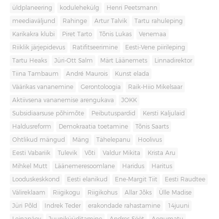
üldplaneering
kodulehekülg
Henri Peetsmann
meediaväljund
Rahinge
Artur Talvik
Tartu rahuleping
Karikakra klubi
Piret Tarto
Tõnis Lukas
Venemaa
Riiklik järjepidevus
Ratifitseerimine
Eesti-Vene piirileping
Tartu Heaks
Jüri-Ott Salm
Märt Läänemets
Linnadirektor
Tiina Tambaum
André Maurois
Kunst elada
Väärikas vananemine
Gerontoloogia
Raik-Hiio Mikelsaar
Aktiivsena vananemise arengukava
JOKK
Subsidiaarsuse põhimõte
Peibutuspardid
Kersti Kaljulaid
Haldusreform
Demokraatia toetamine
Tõnis Saarts
Ohtlikud mängud
Mäng
Tähelepanu
Hoolivus
Eesti Vabariik
Tulevik
Võti
Valdur Mikita
Krista Aru
Mihkel Mutt
Läänemeresoomlane
Haridus
Haritus
Looduskeskkond
Eesti elanikud
Ene-Margit Tiit
Eesti Raudtee
Välireklaam
Riigikogu
Riigikohus
Allar Jõks
Ülle Madise
Jüri Põld
Indrek Teder
erakondade rahastamine
14juuni