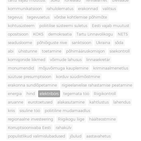
tartu vajab muutust
Süku
rohealad
Terviseamet
ülevaade
kommunikatsioon
rahulolematus
erakonnad
valitsus
tegevus
tegevusetus
võrdse kohtlemise põhimõte
kohtusüsteem
poliitilise süsteemi suletus
Eesti vajab muutust
opositsioon
KOKS
demokraatia
Tartu Linnavolikogu
NETS
seadusloome
põhiõiguste riive
sanktsioon
Ukraina
sõda
abi
ühistunne
toetamine
põhimääruskomisjon
sisekontroll
komisjonide liikmed
võimude lahusus
linnasekretär
monumendid
mõjuvõimuga kauplemine
kriminaalmenetlus
süütuse presumptsioon
korduv süüdimõistmine
erakonna sundlõpetamine
riigieelarvelise rahastamise peatamine
energia
hind
elektribörs
tegemata töö
Riigikontroll
aruanne
eurotoetused
alakasutamine
kahtlustus
lahendus
kriis
sisuline töö
poliitiline mudamaadlus
regionaalne investeering
Riigikogu liige
häälteostmine
Korruptsioonivaba Eesti
rahakülv
populistlikud valimislubadused
jõulud
aastavahetus