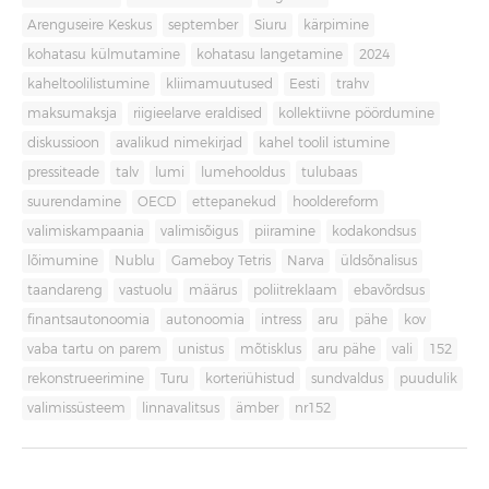
Arenguseire Keskus
september
Siuru
kärpimine
kohatasu külmutamine
kohatasu langetamine
2024
kaheltoolilistumine
kliimamuutused
Eesti
trahv
maksumaksja
riigieelarve eraldised
kollektiivne pöördumine
diskussioon
avalikud nimekirjad
kahel toolil istumine
pressiteade
talv
lumi
lumehooldus
tulubaas
suurendamine
OECD
ettepanekud
hooldereform
valimiskampaania
valimisõigus
piiramine
kodakondsus
lõimumine
Nublu
Gameboy Tetris
Narva
üldsõnalisus
taandareng
vastuolu
määrus
poliitreklaam
ebavõrdsus
finantsautonoomia
autonoomia
intress
aru
pähe
kov
vaba tartu on parem
unistus
mõtisklus
aru pähe
vali
152
rekonstrueerimine
Turu
korteriühistud
sundvaldus
puudulik
valimissüsteem
linnavalitsus
ämber
nr152