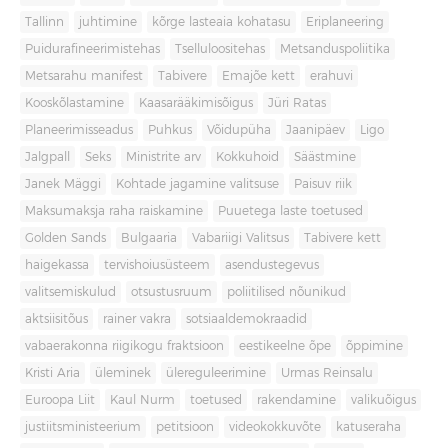
Tallinn
juhtimine
kõrge lasteaia kohatasu
Eriplaneering
Puidurafineerimistehas
Tselluloositehas
Metsanduspoliitika
Metsarahu manifest
Tabivere
Emajõe kett
erahuvi
Kooskõlastamine
Kaasarääkimisõigus
Jüri Ratas
Planeerimisseadus
Puhkus
Võidupüha
Jaanipäev
Ligo
Jalgpall
Seks
Ministrite arv
Kokkuhoid
Säästmine
Janek Mäggi
Kohtade jagamine valitsuse
Paisuv riik
Maksumaksja raha raiskamine
Puuetega laste toetused
Golden Sands
Bulgaaria
Vabariigi Valitsus
Tabivere kett
haigekassa
tervishoiusüsteem
asendustegevus
valitsemiskulud
otsustusruum
poliitilised nõunikud
aktsiisitõus
rainer vakra
sotsiaaldemokraadid
vabaerakonna riigikogu fraktsioon
eestikeelne õpe
õppimine
Kristi Aria
üleminek
ülereguleerimine
Urmas Reinsalu
Euroopa Liit
Kaul Nurm
toetused
rakendamine
valikuõigus
justiitsministeerium
petitsioon
videokokkuvõte
katuseraha