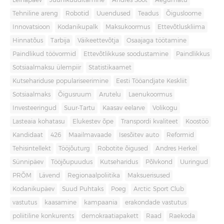
Leinapäev
Juuniküüditamine
Andres Sööt
Aegumatu
Tehniline areng
Robotid
Uuendused
Teadus
Õigusloome
Innovatsioon
Kodanikupalk
Maksukoormus
Ettevõtluskliima
Hinnatõus
Tarbija
Väikeettevõtja
Osaajaga töötamine
Paindlikud töövormid
Ettevõtlikkuse soodustamine
Paindlikkus
Sotsiaalmaksu ülempiir
Statistikaamet
Kutsehariduse populariseerimine
Eesti Tööandjate Keskliit
Sotsiaalmaks
Õigusruum
Arutelu
Laenukoormus
Investeeringud
Suur-Tartu
Kaasav eelarve
Volikogu
Lasteaia kohatasu
Elukestev õpe
Transpordi kvaliteet
Koostöö
Kandidaat
426
Maailmavaade
Isesõitev auto
Reformid
Tehisintellekt
Tööjõuturg
Robotite õigused
Andres Herkel
Sünnipäev
Tööjõupuudus
Kutseharidus
Põlvkond
Uuringud
PRÕM
Lävend
Regionaalpoliitika
Maksuerisused
Kodanikupäev
Suud Puhtaks
Poeg
Arctic Sport Club
vastutus
kaasamine
kampaania
erakondade vastutus
poliitiline konkurents
demokraatiapakett
Raad
Raekoda