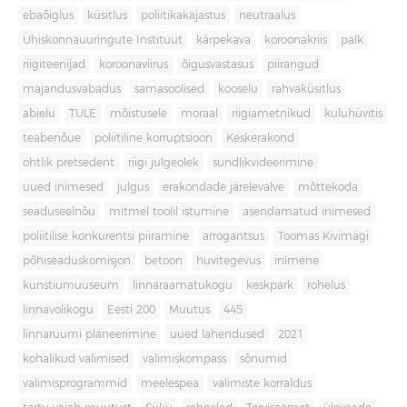
ebaõiglus
küsitlus
poliitikakajastus
neutraalus
Ühiskonnauuringute Instituut
kärpekava
koroonakriis
palk
riigiteenijad
koroonaviirus
õigusvastasus
piirangud
majandusvabadus
samasoolised
kooselu
rahvaküsitlus
abielu
TULE
mõistusele
moraal
riigiametnikud
kuluhüvitis
teabenõue
poliitiline korruptsioon
Keskerakond
ohtlik pretsedent
riigi julgeolek
sundlikvideerimine
uued inimesed
julgus
erakondade järelevalve
mõttekoda
seaduseelnõu
mitmel toolil istumine
asendamatud inimesed
poliitilise konkurentsi piiramine
arrogantsus
Toomas Kivimägi
põhiseaduskomisjon
betoon
huvitegevus
inimene
kunstiumuuseum
linnaraamatukogu
keskpark
rohelus
linnavolikogu
Eesti 200
Muutus
445
linnaruumi planeerimine
uued lahendused
2021
kohalikud valimised
valimiskompass
sõnumid
valimisprogrammid
meelespea
valimiste korraldus