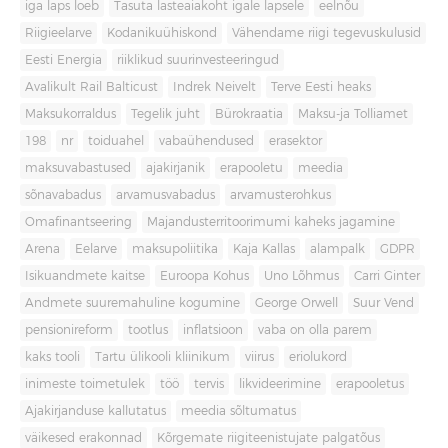
iga laps loeb
Tasuta lasteaiakoht igale lapsele
eelnõu
Riigieelarve
Kodanikuühiskond
Vähendame riigi tegevuskulusid
Eesti Energia
riiklikud suurinvesteeringud
Avalikult Rail Balticust
Indrek Neivelt
Terve Eesti heaks
Maksukorraldus
Tegelik juht
Bürokraatia
Maksu-ja Tolliamet
198
nr
toiduahel
vabaühendused
erasektor
maksuvabastused
ajakirjanik
erapooletu
meedia
sõnavabadus
arvamusvabadus
arvamusterohkus
Omafinantseering
Majandusterritoorimumi kaheks jagamine
Arena
Eelarve
maksupoliitika
Kaja Kallas
alampalk
GDPR
Isikuandmete kaitse
Euroopa Kohus
Uno Lõhmus
Carri Ginter
Andmete suuremahuline kogumine
George Orwell
Suur Vend
pensionireform
tootlus
inflatsioon
vaba on olla parem
kaks tooli
Tartu ülikooli kliinikum
viirus
eriolukord
inimeste toimetulek
töö
tervis
likvideerimine
erapooletus
Ajakirjanduse kallutatus
meedia sõltumatus
väikesed erakonnad
Kõrgemate riigiteenistujate palgatõus