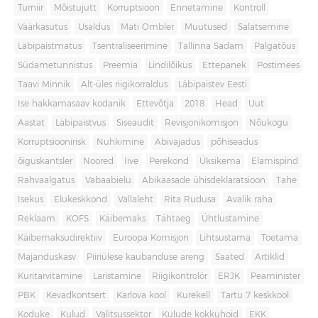
Turniir
Mõistujutt
Korruptsioon
Ennetamine
Kontroll
Väärkasutus
Usaldus
Mati Ombler
Muutused
Salatsemine
Läbipaistmatus
Tsentraliseerimine
Tallinna Sadam
Palgatõus
Südametunnistus
Preemia
Lindilõikus
Ettepanek
Postimees
Taavi Minnik
Alt-üles riigikorraldus
Läbipaistev Eesti
Ise hakkamasaav kodanik
Ettevõtja
2018
Head
Uut
Aastat
Läbipaistvus
Siseaudit
Revisjonikomisjon
Nõukogu
Korruptsioonirisk
Nuhkimine
Abivajadus
põhiseadus
õiguskantsler
Noored
Iive
Perekond
Üksikema
Elamispind
Rahvaalgatus
Vabaabielu
Abikaasade ühisdeklaratsioon
Tahe
Isekus
Elukeskkond
Vallaleht
Rita Rudusa
Avalik raha
Reklaam
KOFS
Käibemaks
Tähtaeg
Ühtlustamine
Käibemaksudirektiiv
Euroopa Komisjon
Lihtsustama
Toetama
Majanduskasv
Piiriülese kaubanduse areng
Saated
Artiklid
Kuritarvitamine
Laristamine
Riigikontrolör
ERJK
Peaminister
PBK
Kevadkontsert
Karlova kool
Kurekell
Tartu 7 keskkool
Koduke
Kulud
Valitsussektor
Kulude kokkuhoid
EKK