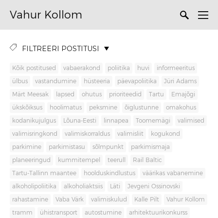
Vahur Kollom
FILTREERI POSTITUSI
Kõik postitused
vabaerakond
poliitika
huvi
informeeritus
ülbus
vastandumine
hüsteeria
päevapoliitika
Jüri Adams
Märt Meesak
lapsed
ohutus
prioriteedid
Tartu
Emajõgi
ükskõiksus
hoolimatus
peksmine
õiglustunne
omakohus
kodanikujulgus
Lõuna-Eesti
linnapea
Toomemägi
valimised
valimisringkond
valimiskorraldus
valimisliit
kogukond
parkimine
parkimistasu
sõlmpunkt
parkimismaja
planeeringud
kummitempel
teerull
Rail Baltic
Tartu-Tallinn maantee
hoolduskindlustus
väärikas vabanemine
alkoholipoliitika
alkoholiaktsiis
Läti
Jevgeni Ossinovski
rahastamine
Vaba Värk
valimiskulud
Kalle Pilt
Vahur Kollom
tramm
ühistransport
autostumine
arhitektuurikonkurss