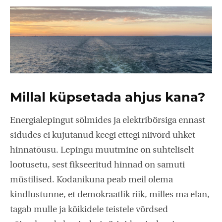
Millal küpsetada ahjus kana?
Energialepingut sõlmides ja elektribörsiga ennast
sidudes ei kujutanud keegi ettegi niivõrd uhket
hinnatõusu. Lepingu muutmine on suhteliselt
lootusetu, sest fikseeritud hinnad on samuti
müstilised. Kodanikuna peab meil olema
kindlustunne, et demokraatlik riik, milles ma elan,
tagab mulle ja kõikidele teistele võrdsed