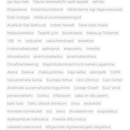
iga laps loeb
Tasuta lasteaiakoht igale lapsele
eelnõu
Riigieelarve
Kodanikuühiskond
Vähendame riigi tegevuskulusid
Eesti Energia
riiklikud suurinvesteeringud
Avalikult Rail Balticust
Indrek Neivelt
Terve Eesti heaks
Maksukorraldus
Tegelik juht
Bürokraatia
Maksu-ja Tolliamet
198
nr
toiduahel
vabaühendused
erasektor
maksuvabastused
ajakirjanik
erapooletu
meedia
sõnavabadus
arvamusvabadus
arvamusterohkus
Omafinantseering
Majandusterritoorimumi kaheks jagamine
Arena
Eelarve
maksupoliitika
Kaja Kallas
alampalk
GDPR
Isikuandmete kaitse
Euroopa Kohus
Uno Lõhmus
Carri Ginter
Andmete suuremahuline kogumine
George Orwell
Suur Vend
pensionireform
tootlus
inflatsioon
vaba on olla parem
kaks tooli
Tartu ülikooli kliinikum
viirus
eriolukord
inimeste toimetulek
töö
tervis
likvideerimine
erapooletus
Ajakirjanduse kallutatus
meedia sõltumatus
väikesed erakonnad
Kõrgemate riigiteenistujate palgatõus