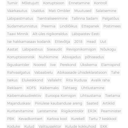
Turniir
Mõistujutt
Korruptsioon
Ennetamine
Kontroll
Väärkasutus
Usaldus
Mati Ombler
Muutused
Salatsemine
Läbipaistmatus
Tsentraliseerimine
Tallinna Sadam
Palgatõus
Südametunnistus
Preemia
Lindilõikus
Ettepanek
Postimees
Taavi Minnik
Alt-üles riigikorraldus
Läbipaistev Eesti
Ise hakkamasaav kodanik
Ettevõtja
2018
Head
Uut
Aastat
Läbipaistvus
Siseaudit
Revisjonikomisjon
Nõukogu
Korruptsioonirisk
Nuhkimine
Abivajadus
põhiseadus
õiguskantsler
Noored
Iive
Perekond
Üksikema
Elamispind
Rahvaalgatus
Vabaabielu
Abikaasade ühisdeklaratsioon
Tahe
Isekus
Elukeskkond
Vallaleht
Rita Rudusa
Avalik raha
Reklaam
KOFS
Käibemaks
Tähtaeg
Ühtlustamine
Käibemaksudirektiiv
Euroopa Komisjon
Lihtsustama
Toetama
Majanduskasv
Piiriülese kaubanduse areng
Saated
Artiklid
Kuritarvitamine
Laristamine
Riigikontrolör
ERJK
Peaminister
PBK
Kevadkontsert
Karlova kool
Kurekell
Tartu 7 keskkool
Koduke
Kulud
Valitsussektor
Kulude kokkuhoid
EKK