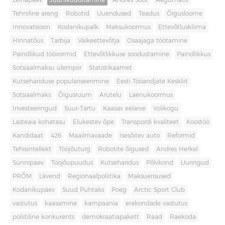
Leinapäev
Juuniküüditamine
Andres Sööt
Aegumatu
Tehniline areng
Robotid
Uuendused
Teadus
Õigusloome
Innovatsioon
Kodanikupalk
Maksukoormus
Ettevõtluskliima
Hinnatõus
Tarbija
Väikeettevõtja
Osaajaga töötamine
Paindlikud töövormid
Ettevõtlikkuse soodustamine
Paindlikkus
Sotsiaalmaksu ülempiir
Statistikaamet
Kutsehariduse populariseerimine
Eesti Tööandjate Keskliit
Sotsiaalmaks
Õigusruum
Arutelu
Laenukoormus
Investeeringud
Suur-Tartu
Kaasav eelarve
Volikogu
Lasteaia kohatasu
Elukestev õpe
Transpordi kvaliteet
Koostöö
Kandidaat
426
Maailmavaade
Isesõitev auto
Reformid
Tehisintellekt
Tööjõuturg
Robotite õigused
Andres Herkel
Sünnipäev
Tööjõupuudus
Kutseharidus
Põlvkond
Uuringud
PRÕM
Lävend
Regionaalpoliitika
Maksuerisused
Kodanikupäev
Suud Puhtaks
Poeg
Arctic Sport Club
vastutus
kaasamine
kampaania
erakondade vastutus
poliitiline konkurents
demokraatiapakett
Raad
Raekoda