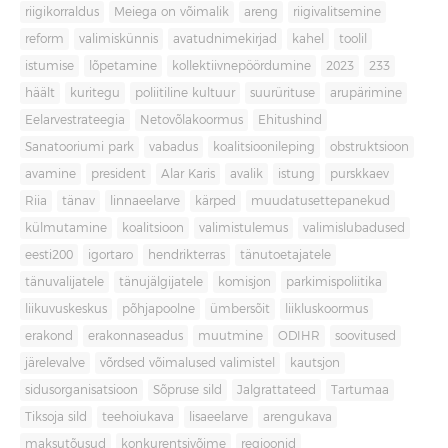
riigikorraldus
Meiega on võimalik
areng
riigivalitsemine
reform
valimiskünnis
avatudnimekirjad
kahel
toolil
istumise
lõpetamine
kollektiivnepöördumine
2023
233
häält
kuritegu
poliitiline kultuur
suurürituse
arupärimine
Eelarvestrateegia
Netovõlakoormus
Ehitushind
Sanatooriumi park
vabadus
koalitsioonileping
obstruktsioon
avamine
president
Alar Karis
avalik
istung
purskkaev
Riia
tänav
linnaeelarve
kärped
muudatusettepanekud
külmutamine
koalitsioon
valimistulemus
valimislubadused
eesti200
igortaro
hendrikterras
tänutoetajatele
tänuvalijatele
tänujälgijatele
komisjon
parkimispoliitika
liikuvuskeskus
põhjapoolne
ümbersõit
liikluskoormus
erakond
erakonnaseadus
muutmine
ODIHR
soovitused
järelevalve
võrdsed võimalused valimistel
kautsjon
sidusorganisatsioon
Sõpruse sild
Jalgrattateed
Tartumaa
Tiksoja sild
teehoiukava
lisaeelarve
arengukava
maksutõusud
konkurentsivõime
regioonid