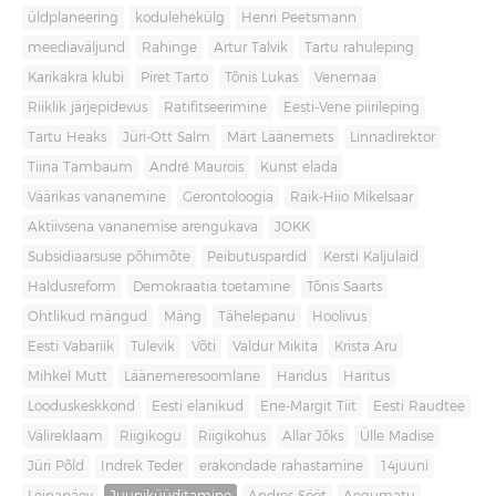
üldplaneering
kodulehekülg
Henri Peetsmann
meediaväljund
Rahinge
Artur Talvik
Tartu rahuleping
Karikakra klubi
Piret Tarto
Tõnis Lukas
Venemaa
Riiklik järjepidevus
Ratifitseerimine
Eesti-Vene piirileping
Tartu Heaks
Jüri-Ott Salm
Märt Läänemets
Linnadirektor
Tiina Tambaum
André Maurois
Kunst elada
Väärikas vananemine
Gerontoloogia
Raik-Hiio Mikelsaar
Aktiivsena vananemise arengukava
JOKK
Subsidiaarsuse põhimõte
Peibutuspardid
Kersti Kaljulaid
Haldusreform
Demokraatia toetamine
Tõnis Saarts
Ohtlikud mängud
Mäng
Tähelepanu
Hoolivus
Eesti Vabariik
Tulevik
Võti
Valdur Mikita
Krista Aru
Mihkel Mutt
Läänemeresoomlane
Haridus
Haritus
Looduskeskkond
Eesti elanikud
Ene-Margit Tiit
Eesti Raudtee
Välireklaam
Riigikogu
Riigikohus
Allar Jõks
Ülle Madise
Jüri Põld
Indrek Teder
erakondade rahastamine
14juuni