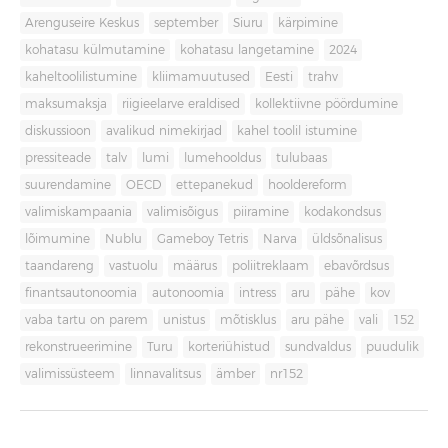
Arenguseire Keskus
september
Siuru
kärpimine
kohatasu külmutamine
kohatasu langetamine
2024
kaheltoolilistumine
kliimamuutused
Eesti
trahv
maksumaksja
riigieelarve eraldised
kollektiivne pöördumine
diskussioon
avalikud nimekirjad
kahel toolil istumine
pressiteade
talv
lumi
lumehooldus
tulubaas
suurendamine
OECD
ettepanekud
hooldereform
valimiskampaania
valimisõigus
piiramine
kodakondsus
lõimumine
Nublu
Gameboy Tetris
Narva
üldsõnalisus
taandareng
vastuolu
määrus
poliitreklaam
ebavõrdsus
finantsautonoomia
autonoomia
intress
aru
pähe
kov
vaba tartu on parem
unistus
mõtisklus
aru pähe
vali
152
rekonstrueerimine
Turu
korteriühistud
sundvaldus
puudulik
valimissüsteem
linnavalitsus
ämber
nr152