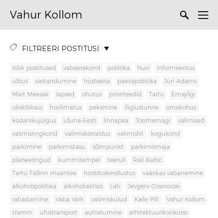
Vahur Kollom
FILTREERI POSTITUSI
Kõik postitused
vabaerakond
poliitika
huvi
informeeritus
ülbus
vastandumine
hüsteeria
päevapoliitika
Jüri Adams
Märt Meesak
lapsed
ohutus
prioriteedid
Tartu
Emajõgi
ükskõiksus
hoolimatus
peksmine
õiglustunne
omakohus
kodanikujulgus
Lõuna-Eesti
linnapea
Toomemägi
valimised
valimisringkond
valimiskorraldus
valimisliit
kogukond
parkimine
parkimistasu
sõlmpunkt
parkimismaja
planeeringud
kummitempel
teerull
Rail Baltic
Tartu-Tallinn maantee
hoolduskindlustus
väärikas vabanemine
alkoholipoliitika
alkoholiaktsiis
Läti
Jevgeni Ossinovski
rahastamine
Vaba Värk
valimiskulud
Kalle Pilt
Vahur Kollom
tramm
ühistransport
autostumine
arhitektuurikonkurss