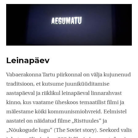
Leinapäev
Vabaerakonna Tartu piirkonnal on välja kujunenud
traditsioon, et kutsume juuniküüditamise
aastapäeval ja riiklikul leinapäeval linnarahvast
kinno, kus vaatame üheskoos temaatilist filmi ja
mälestame kõiki kommunismiohvreid. Eelmistel
aastatel on näidatud filme „Risttuules“ ja
„Nõukogude lugu“ (The Soviet story). Seekord valis