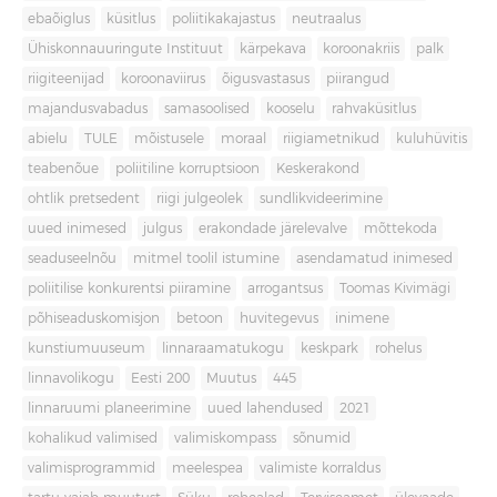
ebaõiglus
küsitlus
poliitikakajastus
neutraalus
Ühiskonnauuringute Instituut
kärpekava
koroonakriis
palk
riigiteenijad
koroonaviirus
õigusvastasus
piirangud
majandusvabadus
samasoolised
kooselu
rahvaküsitlus
abielu
TULE
mõistusele
moraal
riigiametnikud
kuluhüvitis
teabenõue
poliitiline korruptsioon
Keskerakond
ohtlik pretsedent
riigi julgeolek
sundlikvideerimine
uued inimesed
julgus
erakondade järelevalve
mõttekoda
seaduseelnõu
mitmel toolil istumine
asendamatud inimesed
poliitilise konkurentsi piiramine
arrogantsus
Toomas Kivimägi
põhiseaduskomisjon
betoon
huvitegevus
inimene
kunstiumuuseum
linnaraamatukogu
keskpark
rohelus
linnavolikogu
Eesti 200
Muutus
445
linnaruumi planeerimine
uued lahendused
2021
kohalikud valimised
valimiskompass
sõnumid
valimisprogrammid
meelespea
valimiste korraldus