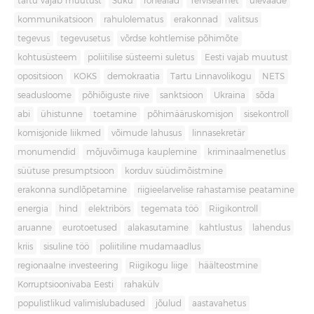
tartu vajab muutust
Süku
rohealad
Terviseamet
ülevaade
kommunikatsioon
rahulolematus
erakonnad
valitsus
tegevus
tegevusetus
võrdse kohtlemise põhimõte
kohtusüsteem
poliitilise süsteemi suletus
Eesti vajab muutust
opositsioon
KOKS
demokraatia
Tartu Linnavolikogu
NETS
seadusloome
põhiõiguste riive
sanktsioon
Ukraina
sõda
abi
ühistunne
toetamine
põhimääruskomisjon
sisekontroll
komisjonide liikmed
võimude lahusus
linnasekretär
monumendid
mõjuvõimuga kauplemine
kriminaalmenetlus
süütuse presumptsioon
korduv süüdimõistmine
erakonna sundlõpetamine
riigieelarvelise rahastamise peatamine
energia
hind
elektribörs
tegemata töö
Riigikontroll
aruanne
eurotoetused
alakasutamine
kahtlustus
lahendus
kriis
sisuline töö
poliitiline mudamaadlus
regionaalne investeering
Riigikogu liige
häälteostmine
Korruptsioonivaba Eesti
rahakülv
populistlikud valimislubadused
jõulud
aastavahetus