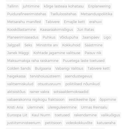
Tallinn
juhtimine
kõrge lasteaia kohatasu
Eriplaneering
Puidurafineerimistehas
Tselluloositehas
Metsanduspoliitika
Metsarahu manifest
Tabivere
Emajõe kett
erahuvi
Kooskõlastamine
Kaasarääkimisõigus
Jüri Ratas
Planeerimisseadus
Puhkus
Võidupüha
Jaanipäev
Ligo
Jalgpall
Seks
Ministrite arv
Kokkuhoid
Säästmine
Janek Mäggi
Kohtade jagamine valitsuse
Paisuv riik
Maksumaksja raha raiskamine
Puuetega laste toetused
Golden Sands
Bulgaaria
Vabariigi Valitsus
Tabivere kett
haigekassa
tervishoiusüsteem
asendustegevus
valitsemiskulud
otsustusruum
poliitilised nõunikud
aktsiisitõus
rainer vakra
sotsiaaldemokraadid
vabaerakonna riigikogu fraktsioon
eestikeelne õpe
õppimine
Kristi Aria
üleminek
ülereguleerimine
Urmas Reinsalu
Euroopa Liit
Kaul Nurm
toetused
rakendamine
valikuõigus
justiitsministeerium
petitsioon
videokokkuvõte
katuseraha