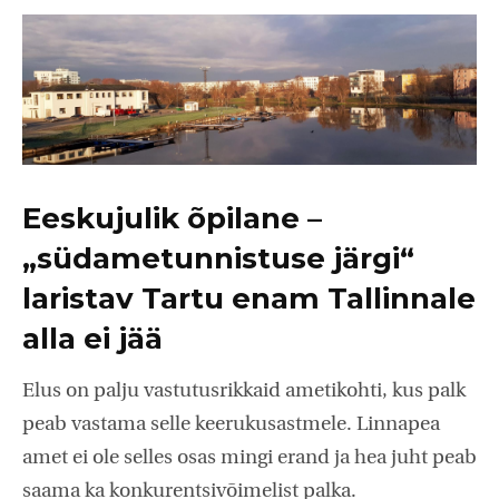
Eeskujulik õpilane –
„südametunnistuse järgi“
laristav Tartu enam Tallinnale
alla ei jää
Elus on palju vastutusrikkaid ametikohti, kus palk
peab vastama selle keerukusastmele. Linnapea
amet ei ole selles osas mingi erand ja hea juht peab
saama ka konkurentsivõimelist palka.