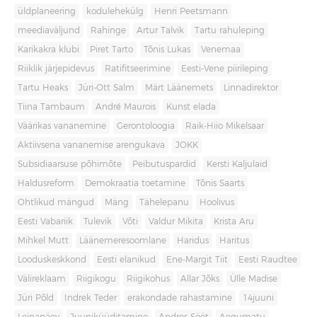
üldplaneering
kodulehekülg
Henri Peetsmann
meediaväljund
Rahinge
Artur Talvik
Tartu rahuleping
Karikakra klubi
Piret Tarto
Tõnis Lukas
Venemaa
Riiklik järjepidevus
Ratifitseerimine
Eesti-Vene piirileping
Tartu Heaks
Jüri-Ott Salm
Märt Läänemets
Linnadirektor
Tiina Tambaum
André Maurois
Kunst elada
Väärikas vananemine
Gerontoloogia
Raik-Hiio Mikelsaar
Aktiivsena vananemise arengukava
JOKK
Subsidiaarsuse põhimõte
Peibutuspardid
Kersti Kaljulaid
Haldusreform
Demokraatia toetamine
Tõnis Saarts
Ohtlikud mängud
Mäng
Tähelepanu
Hoolivus
Eesti Vabariik
Tulevik
Võti
Valdur Mikita
Krista Aru
Mihkel Mutt
Läänemeresoomlane
Haridus
Haritus
Looduskeskkond
Eesti elanikud
Ene-Margit Tiit
Eesti Raudtee
Välireklaam
Riigikogu
Riigikohus
Allar Jõks
Ülle Madise
Jüri Põld
Indrek Teder
erakondade rahastamine
14juuni