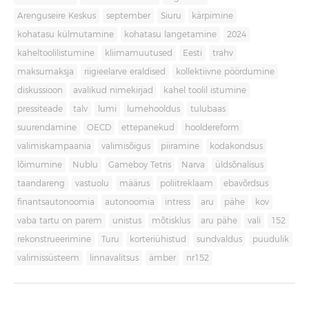
Arenguseire Keskus
september
Siuru
kärpimine
kohatasu külmutamine
kohatasu langetamine
2024
kaheltoolilistumine
kliimamuutused
Eesti
trahv
maksumaksja
riigieelarve eraldised
kollektiivne pöördumine
diskussioon
avalikud nimekirjad
kahel toolil istumine
pressiteade
talv
lumi
lumehooldus
tulubaas
suurendamine
OECD
ettepanekud
hooldereform
valimiskampaania
valimisõigus
piiramine
kodakondsus
lõimumine
Nublu
Gameboy Tetris
Narva
üldsõnalisus
taandareng
vastuolu
määrus
poliitreklaam
ebavõrdsus
finantsautonoomia
autonoomia
intress
aru
pähe
kov
vaba tartu on parem
unistus
mõtisklus
aru pähe
vali
152
rekonstrueerimine
Turu
korteriühistud
sundvaldus
puudulik
valimissüsteem
linnavalitsus
ämber
nr152