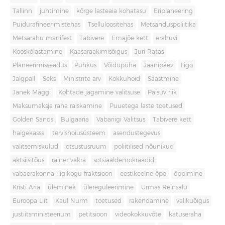
Tallinn
juhtimine
kõrge lasteaia kohatasu
Eriplaneering
Puidurafineerimistehas
Tselluloositehas
Metsanduspoliitika
Metsarahu manifest
Tabivere
Emajõe kett
erahuvi
Kooskõlastamine
Kaasarääkimisõigus
Jüri Ratas
Planeerimisseadus
Puhkus
Võidupüha
Jaanipäev
Ligo
Jalgpall
Seks
Ministrite arv
Kokkuhoid
Säästmine
Janek Mäggi
Kohtade jagamine valitsuse
Paisuv riik
Maksumaksja raha raiskamine
Puuetega laste toetused
Golden Sands
Bulgaaria
Vabariigi Valitsus
Tabivere kett
haigekassa
tervishoiusüsteem
asendustegevus
valitsemiskulud
otsustusruum
poliitilised nõunikud
aktsiisitõus
rainer vakra
sotsiaaldemokraadid
vabaerakonna riigikogu fraktsioon
eestikeelne õpe
õppimine
Kristi Aria
üleminek
ülereguleerimine
Urmas Reinsalu
Euroopa Liit
Kaul Nurm
toetused
rakendamine
valikuõigus
justiitsministeerium
petitsioon
videokokkuvõte
katuseraha