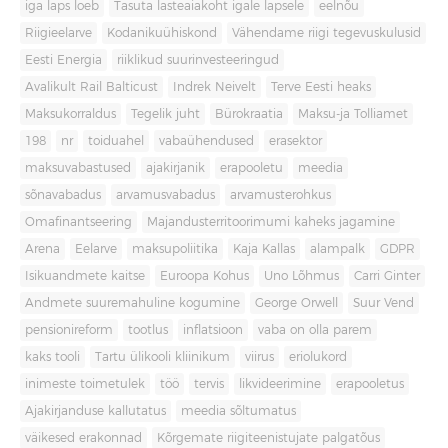
iga laps loeb
Tasuta lasteaiakoht igale lapsele
eelnõu
Riigieelarve
Kodanikuühiskond
Vähendame riigi tegevuskulusid
Eesti Energia
riiklikud suurinvesteeringud
Avalikult Rail Balticust
Indrek Neivelt
Terve Eesti heaks
Maksukorraldus
Tegelik juht
Bürokraatia
Maksu-ja Tolliamet
198
nr
toiduahel
vabaühendused
erasektor
maksuvabastused
ajakirjanik
erapooletu
meedia
sõnavabadus
arvamusvabadus
arvamusterohkus
Omafinantseering
Majandusterritoorimumi kaheks jagamine
Arena
Eelarve
maksupoliitika
Kaja Kallas
alampalk
GDPR
Isikuandmete kaitse
Euroopa Kohus
Uno Lõhmus
Carri Ginter
Andmete suuremahuline kogumine
George Orwell
Suur Vend
pensionireform
tootlus
inflatsioon
vaba on olla parem
kaks tooli
Tartu ülikooli kliinikum
viirus
eriolukord
inimeste toimetulek
töö
tervis
likvideerimine
erapooletus
Ajakirjanduse kallutatus
meedia sõltumatus
väikesed erakonnad
Kõrgemate riigiteenistujate palgatõus