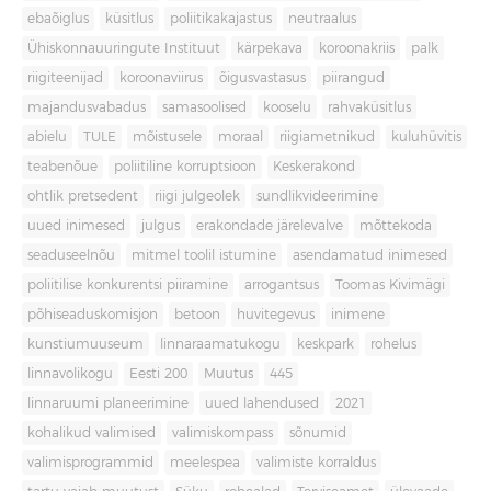
ebaõiglus
küsitlus
poliitikakajastus
neutraalus
Ühiskonnauuringute Instituut
kärpekava
koroonakriis
palk
riigiteenijad
koroonaviirus
õigusvastasus
piirangud
majandusvabadus
samasoolised
kooselu
rahvaküsitlus
abielu
TULE
mõistusele
moraal
riigiametnikud
kuluhüvitis
teabenõue
poliitiline korruptsioon
Keskerakond
ohtlik pretsedent
riigi julgeolek
sundlikvideerimine
uued inimesed
julgus
erakondade järelevalve
mõttekoda
seaduseelnõu
mitmel toolil istumine
asendamatud inimesed
poliitilise konkurentsi piiramine
arrogantsus
Toomas Kivimägi
põhiseaduskomisjon
betoon
huvitegevus
inimene
kunstiumuuseum
linnaraamatukogu
keskpark
rohelus
linnavolikogu
Eesti 200
Muutus
445
linnaruumi planeerimine
uued lahendused
2021
kohalikud valimised
valimiskompass
sõnumid
valimisprogrammid
meelespea
valimiste korraldus