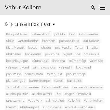
Vahur Kollom
FILTREERI POSTITUSI
Kõik postitused
vabaerakond
poliitika
huvi
informeeritus
ülbus
vastandumine
hüsteeria
päevapoliitika
Jüri Adams
Märt Meesak
lapsed
ohutus
prioriteedid
Tartu
Emajõgi
ükskõiksus
hoolimatus
peksmine
õiglustunne
omakohus
kodanikujulgus
Lõuna-Eesti
linnapea
Toomemägi
valimised
valimisringkond
valimiskorraldus
valimisliit
kogukond
parkimine
parkimistasu
sõlmpunkt
parkimismaja
planeeringud
kummitempel
teerull
Rail Baltic
Tartu-Tallinn maantee
hoolduskindlustus
väärikas vabanemine
alkoholipoliitika
alkoholiaktsiis
Läti
Jevgeni Ossinovski
rahastamine
Vaba Värk
valimiskulud
Kalle Pilt
Vahur Kollom
tramm
ühistransport
autostumine
arhitektuurikonkurss