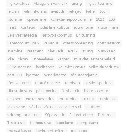
riigikorraldus
Meiega on võimalik
areng
riigivalitsemine
reform
valimiskünnis
avatudnimekirjad
kahel
toolil
istumise
lõpetamine
kollektiivnepöördumine
2023
233
häält
kuritegu
poliitiline kultuur
suurürituse
arupärimine
Eelarvestrateegia
Netovõlakoormus
Ehitushind
Sanatooriumi park
vabadus
koalitsioonileping
obstruktsioon
avamine
president
Alar Karis
avalik
istung
purskkaev
Riia
tänav
linnaeelarve
kärped
muudatusettepanekud
külmutamine
koalitsioon
valimistulemus
valimislubadused
eesti200
igortaro
hendrikterras
tänutoetajatele
tänuvalijatele
tänujälgijatele
komisjon
parkimispoliitika
liikuvuskeskus
põhjapoolne
ümbersõit
liikluskoormus
erakond
erakonnaseadus
muutmine
ODIHR
soovitused
järelevalve
võrdsed võimalused valimistel
kautsjon
sidusorganisatsioon
Sõpruse sild
Jalgrattateed
Tartumaa
Tiksoja sild
teehoiukava
lisaeelarve
arengukava
maksutõusud
konkurentsivõime
regioonid