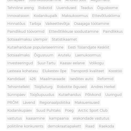
Leinapäev
Juuniküüditamine
Andres Sööt
Aegumatu
Tehniline areng
Robotid
Uuendused
Teadus
Õigusloome
Innovatsioon
Kodanikupalk
Maksukoormus
Ettevõtluskliima
Hinnatõus
Tarbija
Väikeettevõtja
Osaajaga töötamine
Paindlikud töövormid
Ettevõtlikkuse soodustamine
Paindlikkus
Sotsiaalmaksu ülempiir
Statistikaamet
Kutsehariduse populariseerimine
Eesti Tööandjate Keskliit
Sotsiaalmaks
Õigusruum
Arutelu
Laenukoormus
Investeeringud
Suur-Tartu
Kaasav eelarve
Volikogu
Lasteaia kohatasu
Elukestev õpe
Transpordi kvaliteet
Koostöö
Kandidaat
426
Maailmavaade
Isesõitev auto
Reformid
Tehisintellekt
Tööjõuturg
Robotite õigused
Andres Herkel
Sünnipäev
Tööjõupuudus
Kutseharidus
Põlvkond
Uuringud
PRÕM
Lävend
Regionaalpoliitika
Maksuerisused
Kodanikupäev
Suud Puhtaks
Poeg
Arctic Sport Club
vastutus
kaasamine
kampaania
erakondade vastutus
poliitiline konkurents
demokraatiapakett
Raad
Raekoda