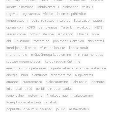
tartu vajab muutust
Süku
rohealad
Terviseamet
ülevaade
kommunikatsioon
rahulolematus
erakonnad
valitsus
tegevus
tegevusetus
võrdse kohtlemise põhimõte
kohtusüsteem
poliitilise süsteemi suletus
Eesti vajab muutust
opositsioon
KOKS
demokraatia
Tartu Linnavolikogu
NETS
seadusloome
põhiõiguste riive
sanktsioon
Ukraina
sõda
abi
ühistunne
toetamine
põhimääruskomisjon
sisekontroll
komisjonide liikmed
võimude lahusus
linnasekretär
monumendid
mõjuvõimuga kauplemine
kriminaalmenetlus
süütuse presumptsioon
korduv süüdimõistmine
erakonna sundlõpetamine
riigieelarvelise rahastamise peatamine
energia
hind
elektribörs
tegemata töö
Riigikontroll
aruanne
eurotoetused
alakasutamine
kahtlustus
lahendus
kriis
sisuline töö
poliitiline mudamaadlus
regionaalne investeering
Riigikogu liige
häälteostmine
Korruptsioonivaba Eesti
rahakülv
populistlikud valimislubadused
jõulud
aastavahetus