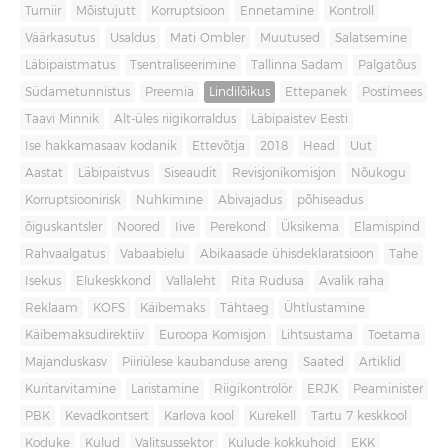
Turniir
Mõistujutt
Korruptsioon
Ennetamine
Kontroll
Väärkasutus
Usaldus
Mati Ombler
Muutused
Salatsemine
Läbipaistmatus
Tsentraliseerimine
Tallinna Sadam
Palgatõus
Südametunnistus
Preemia
Lindilõikus
Ettepanek
Postimees
Taavi Minnik
Alt-üles riigikorraldus
Läbipaistev Eesti
Ise hakkamasaav kodanik
Ettevõtja
2018
Head
Uut
Aastat
Läbipaistvus
Siseaudit
Revisjonikomisjon
Nõukogu
Korruptsioonirisk
Nuhkimine
Abivajadus
põhiseadus
õiguskantsler
Noored
Iive
Perekond
Üksikema
Elamispind
Rahvaalgatus
Vabaabielu
Abikaasade ühisdeklaratsioon
Tahe
Isekus
Elukeskkond
Vallaleht
Rita Rudusa
Avalik raha
Reklaam
KOFS
Käibemaks
Tähtaeg
Ühtlustamine
Käibemaksudirektiiv
Euroopa Komisjon
Lihtsustama
Toetama
Majanduskasv
Piiriülese kaubanduse areng
Saated
Artiklid
Kuritarvitamine
Laristamine
Riigikontrolör
ERJK
Peaminister
PBK
Kevadkontsert
Karlova kool
Kurekell
Tartu 7 keskkool
Koduke
Kulud
Valitsussektor
Kulude kokkuhoid
EKK