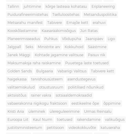
Tallinn
juhtimine
kõrge lasteaia kohatasu
Eriplaneering
Puidurafineerimistehas
Tselluloositehas
Metsanduspoliitika
Metsarahu manifest
Tabivere
Emajõe kett
erahuvi
Kooskõlastamine
Kaasarääkimisõigus
Jüri Ratas
Planeerimisseadus
Puhkus
Võidupüha
Jaanipäev
Ligo
Jalgpall
Seks
Ministrite arv
Kokkuhoid
Säästmine
Janek Mäggi
Kohtade jagamine valitsuse
Paisuv riik
Maksumaksja raha raiskamine
Puuetega laste toetused
Golden Sands
Bulgaaria
Vabariigi Valitsus
Tabivere kett
haigekassa
tervishoiusüsteem
asendustegevus
valitsemiskulud
otsustusruum
poliitilised nõunikud
aktsiisitõus
rainer vakra
sotsiaaldemokraadid
vabaerakonna riigikogu fraktsioon
eestikeelne õpe
õppimine
Kristi Aria
üleminek
ülereguleerimine
Urmas Reinsalu
Euroopa Liit
Kaul Nurm
toetused
rakendamine
valikuõigus
justiitsministeerium
petitsioon
videokokkuvõte
katuseraha