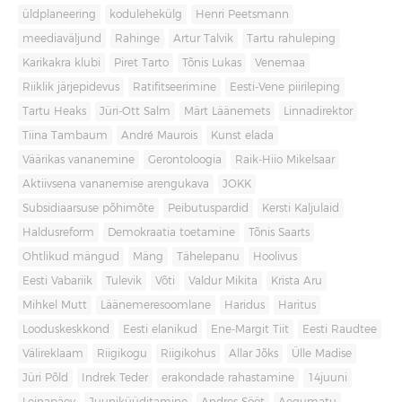
üldplaneering
kodulehekülg
Henri Peetsmann
meediaväljund
Rahinge
Artur Talvik
Tartu rahuleping
Karikakra klubi
Piret Tarto
Tõnis Lukas
Venemaa
Riiklik järjepidevus
Ratifitseerimine
Eesti-Vene piirileping
Tartu Heaks
Jüri-Ott Salm
Märt Läänemets
Linnadirektor
Tiina Tambaum
André Maurois
Kunst elada
Väärikas vananemine
Gerontoloogia
Raik-Hiio Mikelsaar
Aktiivsena vananemise arengukava
JOKK
Subsidiaarsuse põhimõte
Peibutuspardid
Kersti Kaljulaid
Haldusreform
Demokraatia toetamine
Tõnis Saarts
Ohtlikud mängud
Mäng
Tähelepanu
Hoolivus
Eesti Vabariik
Tulevik
Võti
Valdur Mikita
Krista Aru
Mihkel Mutt
Läänemeresoomlane
Haridus
Haritus
Looduskeskkond
Eesti elanikud
Ene-Margit Tiit
Eesti Raudtee
Välireklaam
Riigikogu
Riigikohus
Allar Jõks
Ülle Madise
Jüri Põld
Indrek Teder
erakondade rahastamine
14juuni