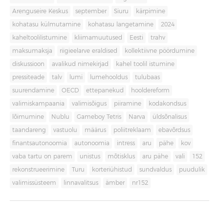
Arenguseire Keskus
september
Siuru
kärpimine
kohatasu külmutamine
kohatasu langetamine
2024
kaheltoolilistumine
kliimamuutused
Eesti
trahv
maksumaksja
riigieelarve eraldised
kollektiivne pöördumine
diskussioon
avalikud nimekirjad
kahel toolil istumine
pressiteade
talv
lumi
lumehooldus
tulubaas
suurendamine
OECD
ettepanekud
hooldereform
valimiskampaania
valimisõigus
piiramine
kodakondsus
lõimumine
Nublu
Gameboy Tetris
Narva
üldsõnalisus
taandareng
vastuolu
määrus
poliitreklaam
ebavõrdsus
finantsautonoomia
autonoomia
intress
aru
pähe
kov
vaba tartu on parem
unistus
mõtisklus
aru pähe
vali
152
rekonstrueerimine
Turu
korteriühistud
sundvaldus
puudulik
valimissüsteem
linnavalitsus
ämber
nr152