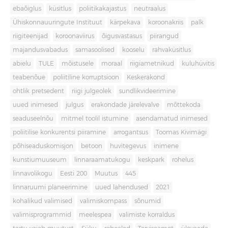
ebaõiglus
küsitlus
poliitikakajastus
neutraalus
Ühiskonnauuringute Instituut
kärpekava
koroonakriis
palk
riigiteenijad
koroonaviirus
õigusvastasus
piirangud
majandusvabadus
samasoolised
kooselu
rahvaküsitlus
abielu
TULE
mõistusele
moraal
riigiametnikud
kuluhüvitis
teabenõue
poliitiline korruptsioon
Keskerakond
ohtlik pretsedent
riigi julgeolek
sundlikvideerimine
uued inimesed
julgus
erakondade järelevalve
mõttekoda
seaduseelnõu
mitmel toolil istumine
asendamatud inimesed
poliitilise konkurentsi piiramine
arrogantsus
Toomas Kivimägi
põhiseaduskomisjon
betoon
huvitegevus
inimene
kunstiumuuseum
linnaraamatukogu
keskpark
rohelus
linnavolikogu
Eesti 200
Muutus
445
linnaruumi planeerimine
uued lahendused
2021
kohalikud valimised
valimiskompass
sõnumid
valimisprogrammid
meelespea
valimiste korraldus