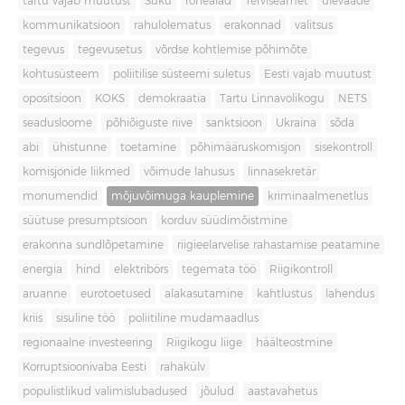
tartu vajab muutust
Süku
rohealad
Terviseamet
ülevaade
kommunikatsioon
rahulolematus
erakonnad
valitsus
tegevus
tegevusetus
võrdse kohtlemise põhimõte
kohtusüsteem
poliitilise süsteemi suletus
Eesti vajab muutust
opositsioon
KOKS
demokraatia
Tartu Linnavolikogu
NETS
seadusloome
põhiõiguste riive
sanktsioon
Ukraina
sõda
abi
ühistunne
toetamine
põhimääruskomisjon
sisekontroll
komisjonide liikmed
võimude lahusus
linnasekretär
monumendid
mõjuvõimuga kauplemine
kriminaalmenetlus
süütuse presumptsioon
korduv süüdimõistmine
erakonna sundlõpetamine
riigieelarvelise rahastamise peatamine
energia
hind
elektribörs
tegemata töö
Riigikontroll
aruanne
eurotoetused
alakasutamine
kahtlustus
lahendus
kriis
sisuline töö
poliitiline mudamaadlus
regionaalne investeering
Riigikogu liige
häälteostmine
Korruptsioonivaba Eesti
rahakülv
populistlikud valimislubadused
jõulud
aastavahetus