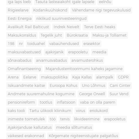
iga laps loeb
Tasuta lasteaiakoht igale lapsele
eelnõu
Riigieelarve
Kodanikuühiskond
Vähendame riigi tegevuskulusid
Eesti Energia
riiklikud suurinvesteeringud
Avalikult Rail Balticust
Indrek Neivelt
Terve Eesti heaks
Maksukorraldus
Tegelik juht
Bürokraatia
Maksu-ja Tolliamet
198
nr
toiduahel
vabaühendused
erasektor
maksuvabastused
ajakirjanik
erapooletu
meedia
sõnavabadus
arvamusvabadus
arvamusterohkus
Omafinantseering
Majandusterritoorimumi kaheks jagamine
Arena
Eelarve
maksupoliitika
Kaja Kallas
alampalk
GDPR
Isikuandmete kaitse
Euroopa Kohus
Uno Lõhmus
Carri Ginter
Andmete suuremahuline kogumine
George Orwell
Suur Vend
pensionireform
tootlus
inflatsioon
vaba on olla parem
kaks tooli
Tartu ülikooli kliinikum
viirus
eriolukord
inimeste toimetulek
töö
tervis
likvideerimine
erapooletus
Ajakirjanduse kallutatus
meedia sõltumatus
väikesed erakonnad
Kõrgemate riigiteenistujate palgatõus