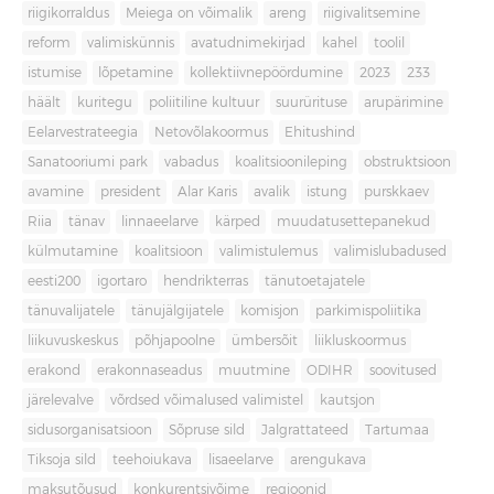
riigikorraldus
Meiega on võimalik
areng
riigivalitsemine
reform
valimiskünnis
avatudnimekirjad
kahel
toolil
istumise
lõpetamine
kollektiivnepöördumine
2023
233
häält
kuritegu
poliitiline kultuur
suurürituse
arupärimine
Eelarvestrateegia
Netovõlakoormus
Ehitushind
Sanatooriumi park
vabadus
koalitsioonileping
obstruktsioon
avamine
president
Alar Karis
avalik
istung
purskkaev
Riia
tänav
linnaeelarve
kärped
muudatusettepanekud
külmutamine
koalitsioon
valimistulemus
valimislubadused
eesti200
igortaro
hendrikterras
tänutoetajatele
tänuvalijatele
tänujälgijatele
komisjon
parkimispoliitika
liikuvuskeskus
põhjapoolne
ümbersõit
liikluskoormus
erakond
erakonnaseadus
muutmine
ODIHR
soovitused
järelevalve
võrdsed võimalused valimistel
kautsjon
sidusorganisatsioon
Sõpruse sild
Jalgrattateed
Tartumaa
Tiksoja sild
teehoiukava
lisaeelarve
arengukava
maksutõusud
konkurentsivõime
regioonid