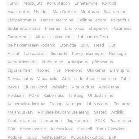
Turniir
Mõistujutt
Korruptsioon
Ennetamine
Kontroll
Väärkasutus
Usaldus
Mati Ombler
Muutused
Salatsemine
Läbipaistmatus
Tsentraliseerimine
Tallinna Sadam
Palgatõus
Südametunnistus
Preemia
Lindilõikus
Ettepanek
Postimees
Taavi Minnik
Alt-üles riigikorraldus
Läbipaistev Eesti
Ise hakkamasaav kodanik
Ettevõtja
2018
Head
Uut
Aastat
Läbipaistvus
Siseaudit
Revisjonikomisjon
Nõukogu
Korruptsioonirisk
Nuhkimine
Abivajadus
põhiseadus
õiguskantsler
Noored
Iive
Perekond
Üksikema
Elamispind
Rahvaalgatus
Vabaabielu
Abikaasade ühisdeklaratsioon
Tahe
Isekus
Elukeskkond
Vallaleht
Rita Rudusa
Avalik raha
Reklaam
KOFS
Käibemaks
Tähtaeg
Ühtlustamine
Käibemaksudirektiiv
Euroopa Komisjon
Lihtsustama
Toetama
Majanduskasv
Piiriülese kaubanduse areng
Saated
Artiklid
Kuritarvitamine
Laristamine
Riigikontrolör
ERJK
Peaminister
PBK
Kevadkontsert
Karlova kool
Kurekell
Tartu 7 keskkool
Koduke
Kulud
Valitsussektor
Kulude kokkuhoid
EKK