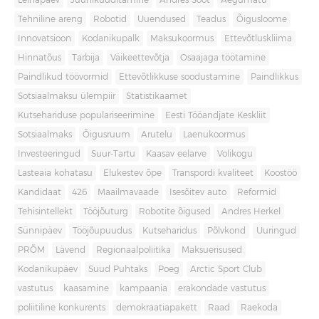
Leinapäev
Juuniküüditamine
Andres Sööt
Aegumatu
Tehniline areng
Robotid
Uuendused
Teadus
Õigusloome
Innovatsioon
Kodanikupalk
Maksukoormus
Ettevõtluskliima
Hinnatõus
Tarbija
Väikeettevõtja
Osaajaga töötamine
Paindlikud töövormid
Ettevõtlikkuse soodustamine
Paindlikkus
Sotsiaalmaksu ülempiir
Statistikaamet
Kutsehariduse populariseerimine
Eesti Tööandjate Keskliit
Sotsiaalmaks
Õigusruum
Arutelu
Laenukoormus
Investeeringud
Suur-Tartu
Kaasav eelarve
Volikogu
Lasteaia kohatasu
Elukestev õpe
Transpordi kvaliteet
Koostöö
Kandidaat
426
Maailmavaade
Isesõitev auto
Reformid
Tehisintellekt
Tööjõuturg
Robotite õigused
Andres Herkel
Sünnipäev
Tööjõupuudus
Kutseharidus
Põlvkond
Uuringud
PRÕM
Lävend
Regionaalpoliitika
Maksuerisused
Kodanikupäev
Suud Puhtaks
Poeg
Arctic Sport Club
vastutus
kaasamine
kampaania
erakondade vastutus
poliitiline konkurents
demokraatiapakett
Raad
Raekoda