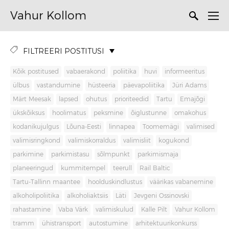
Vahur Kollom
FILTREERI POSTITUSI
Kõik postitused
vabaerakond
poliitika
huvi
informeeritus
ülbus
vastandumine
hüsteeria
päevapoliitika
Jüri Adams
Märt Meesak
lapsed
ohutus
prioriteedid
Tartu
Emajõgi
ükskõiksus
hoolimatus
peksmine
õiglustunne
omakohus
kodanikujulgus
Lõuna-Eesti
linnapea
Toomemägi
valimised
valimisringkond
valimiskorraldus
valimisliit
kogukond
parkimine
parkimistasu
sõlmpunkt
parkimismaja
planeeringud
kummitempel
teerull
Rail Baltic
Tartu-Tallinn maantee
hoolduskindlustus
väärikas vabanemine
alkoholipoliitika
alkoholiaktsiis
Läti
Jevgeni Ossinovski
rahastamine
Vaba Värk
valimiskulud
Kalle Pilt
Vahur Kollom
tramm
ühistransport
autostumine
arhitektuurikonkurss