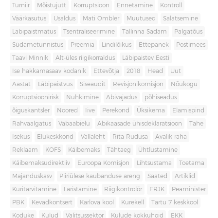
Turniir
Mõistujutt
Korruptsioon
Ennetamine
Kontroll
Väärkasutus
Usaldus
Mati Ombler
Muutused
Salatsemine
Läbipaistmatus
Tsentraliseerimine
Tallinna Sadam
Palgatõus
Südametunnistus
Preemia
Lindilõikus
Ettepanek
Postimees
Taavi Minnik
Alt-üles riigikorraldus
Läbipaistev Eesti
Ise hakkamasaav kodanik
Ettevõtja
2018
Head
Uut
Aastat
Läbipaistvus
Siseaudit
Revisjonikomisjon
Nõukogu
Korruptsioonirisk
Nuhkimine
Abivajadus
põhiseadus
õiguskantsler
Noored
Iive
Perekond
Üksikema
Elamispind
Rahvaalgatus
Vabaabielu
Abikaasade ühisdeklaratsioon
Tahe
Isekus
Elukeskkond
Vallaleht
Rita Rudusa
Avalik raha
Reklaam
KOFS
Käibemaks
Tähtaeg
Ühtlustamine
Käibemaksudirektiiv
Euroopa Komisjon
Lihtsustama
Toetama
Majanduskasv
Piiriülese kaubanduse areng
Saated
Artiklid
Kuritarvitamine
Laristamine
Riigikontrolör
ERJK
Peaminister
PBK
Kevadkontsert
Karlova kool
Kurekell
Tartu 7 keskkool
Koduke
Kulud
Valitsussektor
Kulude kokkuhoid
EKK