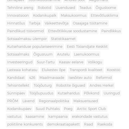
Leinapäev
Juuniküüditamine
Andres Sööt
Aegumatu
Tehniline areng
Robotid
Uuendused
Teadus
Õigusloome
Innovatsioon
Kodanikupalk
Maksukoormus
Ettevõtluskliima
Hinnatõus
Tarbija
Väikeettevõtja
Osaajaga töötamine
Paindlikud töövormid
Ettevõtlikkuse soodustamine
Paindlikkus
Sotsiaalmaksu ülempiir
Statistikaamet
Kutsehariduse populariseerimine
Eesti Tööandjate Keskliit
Sotsiaalmaks
Õigusruum
Arutelu
Laenukoormus
Investeeringud
Suur-Tartu
Kaasav eelarve
Volikogu
Lasteaia kohatasu
Elukestev õpe
Transpordi kvaliteet
Koostöö
Kandidaat
426
Maailmavaade
Isesõitev auto
Reformid
Tehisintellekt
Tööjõuturg
Robotite õigused
Andres Herkel
Sünnipäev
Tööjõupuudus
Kutseharidus
Põlvkond
Uuringud
PRÕM
Lävend
Regionaalpoliitika
Maksuerisused
Kodanikupäev
Suud Puhtaks
Poeg
Arctic Sport Club
vastutus
kaasamine
kampaania
erakondade vastutus
poliitiline konkurents
demokraatiapakett
Raad
Raekoda