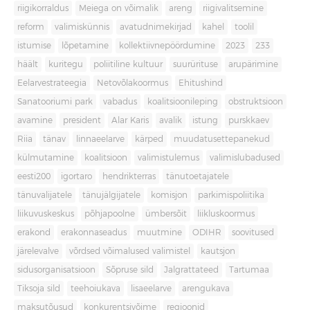
riigikorraldus
Meiega on võimalik
areng
riigivalitsemine
reform
valimiskünnis
avatudnimekirjad
kahel
toolil
istumise
lõpetamine
kollektiivnepöördumine
2023
233
häält
kuritegu
poliitiline kultuur
suurürituse
arupärimine
Eelarvestrateegia
Netovõlakoormus
Ehitushind
Sanatooriumi park
vabadus
koalitsioonileping
obstruktsioon
avamine
president
Alar Karis
avalik
istung
purskkaev
Riia
tänav
linnaeelarve
kärped
muudatusettepanekud
külmutamine
koalitsioon
valimistulemus
valimislubadused
eesti200
igortaro
hendrikterras
tänutoetajatele
tänuvalijatele
tänujälgijatele
komisjon
parkimispoliitika
liikuvuskeskus
põhjapoolne
ümbersõit
liikluskoormus
erakond
erakonnaseadus
muutmine
ODIHR
soovitused
järelevalve
võrdsed võimalused valimistel
kautsjon
sidusorganisatsioon
Sõpruse sild
Jalgrattateed
Tartumaa
Tiksoja sild
teehoiukava
lisaeelarve
arengukava
maksutõusud
konkurentsivõime
regioonid