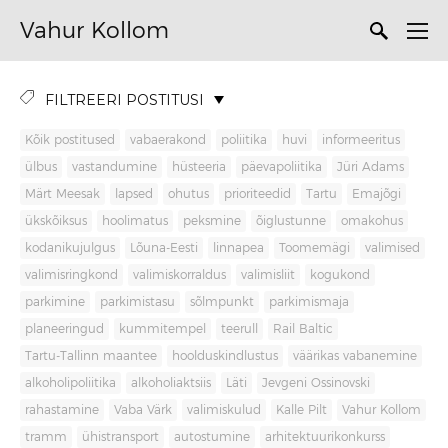
Vahur Kollom
FILTREERI POSTITUSI
Kõik postitused
vabaerakond
poliitika
huvi
informeeritus
ülbus
vastandumine
hüsteeria
päevapoliitika
Jüri Adams
Märt Meesak
lapsed
ohutus
prioriteedid
Tartu
Emajõgi
ükskõiksus
hoolimatus
peksmine
õiglustunne
omakohus
kodanikujulgus
Lõuna-Eesti
linnapea
Toomemägi
valimised
valimisringkond
valimiskorraldus
valimisliit
kogukond
parkimine
parkimistasu
sõlmpunkt
parkimismaja
planeeringud
kummitempel
teerull
Rail Baltic
Tartu-Tallinn maantee
hoolduskindlustus
väärikas vabanemine
alkoholipoliitika
alkoholiaktsiis
Läti
Jevgeni Ossinovski
rahastamine
Vaba Värk
valimiskulud
Kalle Pilt
Vahur Kollom
tramm
ühistransport
autostumine
arhitektuurikonkurss