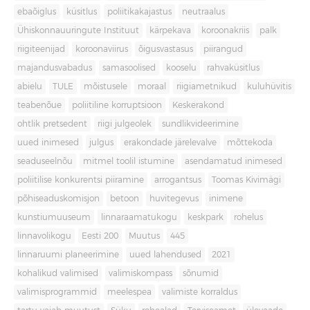
ebaõiglus
küsitlus
poliitikakajastus
neutraalus
Ühiskonnauuringute Instituut
kärpekava
koroonakriis
palk
riigiteenijad
koroonaviirus
õigusvastasus
piirangud
majandusvabadus
samasoolised
kooselu
rahvaküsitlus
abielu
TULE
mõistusele
moraal
riigiametnikud
kuluhüvitis
teabenõue
poliitiline korruptsioon
Keskerakond
ohtlik pretsedent
riigi julgeolek
sundlikvideerimine
uued inimesed
julgus
erakondade järelevalve
mõttekoda
seaduseelnõu
mitmel toolil istumine
asendamatud inimesed
poliitilise konkurentsi piiramine
arrogantsus
Toomas Kivimägi
põhiseaduskomisjon
betoon
huvitegevus
inimene
kunstiumuuseum
linnaraamatukogu
keskpark
rohelus
linnavolikogu
Eesti 200
Muutus
445
linnaruumi planeerimine
uued lahendused
2021
kohalikud valimised
valimiskompass
sõnumid
valimisprogrammid
meelespea
valimiste korraldus