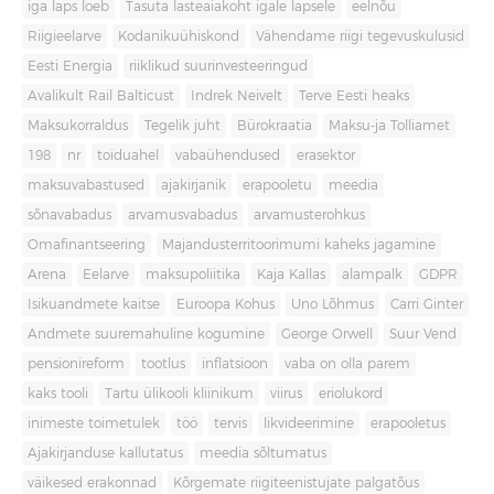
iga laps loeb
Tasuta lasteaiakoht igale lapsele
eelnõu
Riigieelarve
Kodanikuühiskond
Vähendame riigi tegevuskulusid
Eesti Energia
riiklikud suurinvesteeringud
Avalikult Rail Balticust
Indrek Neivelt
Terve Eesti heaks
Maksukorraldus
Tegelik juht
Bürokraatia
Maksu-ja Tolliamet
198
nr
toiduahel
vabaühendused
erasektor
maksuvabastused
ajakirjanik
erapooletu
meedia
sõnavabadus
arvamusvabadus
arvamusterohkus
Omafinantseering
Majandusterritoorimumi kaheks jagamine
Arena
Eelarve
maksupoliitika
Kaja Kallas
alampalk
GDPR
Isikuandmete kaitse
Euroopa Kohus
Uno Lõhmus
Carri Ginter
Andmete suuremahuline kogumine
George Orwell
Suur Vend
pensionireform
tootlus
inflatsioon
vaba on olla parem
kaks tooli
Tartu ülikooli kliinikum
viirus
eriolukord
inimeste toimetulek
töö
tervis
likvideerimine
erapooletus
Ajakirjanduse kallutatus
meedia sõltumatus
väikesed erakonnad
Kõrgemate riigiteenistujate palgatõus