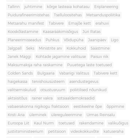
Tallinn
juhtimine
kõrge lasteaia kohatasu
Eriplaneering
Puidurafineerimistehas
Tselluloositehas
Metsanduspoliitika
Metsarahu manifest
Tabivere
Emajõe kett
erahuvi
Kooskõlastamine
Kaasarääkimisõigus
Jüri Ratas
Planeerimisseadus
Puhkus
Võidupüha
Jaanipäev
Ligo
Jalgpall
Seks
Ministrite arv
Kokkuhoid
Säästmine
Janek Mäggi
Kohtade jagamine valitsuse
Paisuv riik
Maksumaksja raha raiskamine
Puuetega laste toetused
Golden Sands
Bulgaaria
Vabariigi Valitsus
Tabivere kett
haigekassa
tervishoiusüsteem
asendustegevus
valitsemiskulud
otsustusruum
poliitilised nõunikud
aktsiisitõus
rainer vakra
sotsiaaldemokraadid
vabaerakonna riigikogu fraktsioon
eestikeelne õpe
õppimine
Kristi Aria
üleminek
ülereguleerimine
Urmas Reinsalu
Euroopa Liit
Kaul Nurm
toetused
rakendamine
valikuõigus
justiitsministeerium
petitsioon
videokokkuvõte
katuseraha