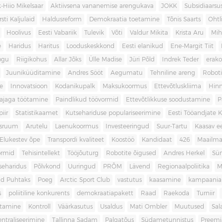
-Hiio Mikelsaar
Aktiivsena vananemise arengukava
JOKK
Subsidiaars
rsti Kaljulaid
Haldusreform
Demokraatia toetamine
Tõnis Saarts
Oht
Hoolivus
Eesti Vabariik
Tulevik
Võti
Valdur Mikita
Krista Aru
Mih
e
Haridus
Haritus
Looduskeskkond
Eesti elanikud
Ene-Margit Tiit
ogu
Riigikohus
Allar Jõks
Ülle Madise
Jüri Põld
Indrek Teder
erak
Juuniküüditamine
Andres Sööt
Aegumatu
Tehniline areng
Robot
e
Innovatsioon
Kodanikupalk
Maksukoormus
Ettevõtluskliima
Hin
ajaga töötamine
Paindlikud töövormid
Ettevõtlikkuse soodustamine
P
iir
Statistikaamet
Kutsehariduse populariseerimine
Eesti Tööandjate Ke
sruum
Arutelu
Laenukoormus
Investeeringud
Suur-Tartu
Kaasav ee
Elukestev õpe
Transpordi kvaliteet
Koostöö
Kandidaat
426
Maailm
ormid
Tehisintellekt
Tööjõuturg
Robotite õigused
Andres Herkel
Sü
seharidus
Põlvkond
Uuringud
PRÕM
Lävend
Regionaalpoliitika
M
d Puhtaks
Poeg
Arctic Sport Club
vastutus
kaasamine
kampaania
s
poliitiline konkurents
demokraatiapakett
Raad
Raekoda
Turniir
tamine
Kontroll
Väärkasutus
Usaldus
Mati Ombler
Muutused
Sal
entraliseerimine
Tallinna Sadam
Palgatõus
Südametunnistus
Preemi