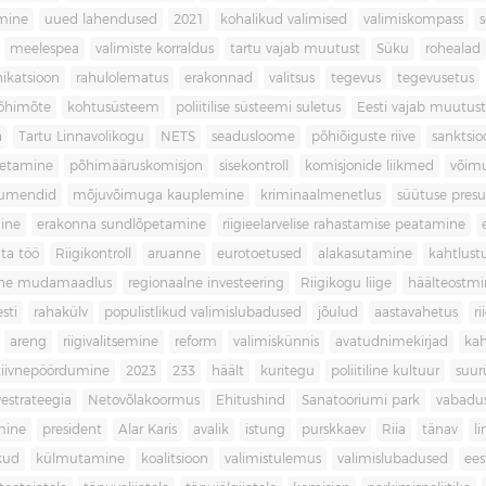
imine
uued lahendused
2021
kohalikud valimised
valimiskompass
meelespea
valimiste korraldus
tartu vajab muutust
Süku
rohealad
katsioon
rahulolematus
erakonnad
valitsus
tegevus
tegevusetus
põhimõte
kohtusüsteem
poliitilise süsteemi suletus
Eesti vajab muutust
a
Tartu Linnavolikogu
NETS
seadusloome
põhiõiguste riive
sanktsio
oetamine
põhimääruskomisjon
sisekontroll
komisjonide liikmed
võim
umendid
mõjuvõimuga kauplemine
kriminaalmenetlus
süütuse pres
ine
erakonna sundlõpetamine
riigieelarvelise rahastamise peatamine
ta töö
Riigikontroll
aruanne
eurotoetused
alakasutamine
kahtlust
iline mudamaadlus
regionaalne investeering
Riigikogu liige
häälteostmi
sti
rahakülv
populistlikud valimislubadused
jõulud
aastavahetus
ri
areng
riigivalitsemine
reform
valimiskünnis
avatudnimekirjad
kah
tiivnepöördumine
2023
233
häält
kuritegu
poliitiline kultuur
suur
vestrateegia
Netovõlakoormus
Ehitushind
Sanatooriumi park
vabadu
mine
president
Alar Karis
avalik
istung
purskkaev
Riia
tänav
l
kud
külmutamine
koalitsioon
valimistulemus
valimislubadused
ees