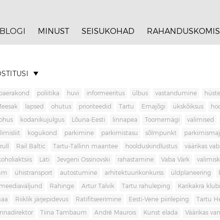
BLOGI
MINUST
SEISUKOHAD
RAHANDUSKOMIS
STITUSI
baerakond
poliitika
huvi
informeeritus
ülbus
vastandumine
hüste
Meesak
lapsed
ohutus
prioriteedid
Tartu
Emajõgi
ükskõiksus
ho
ohus
kodanikujulgus
Lõuna-Eesti
linnapea
Toomemägi
valimised
limisliit
kogukond
parkimine
parkimistasu
sõlmpunkt
parkimisma
rull
Rail Baltic
Tartu-Tallinn maantee
hoolduskindlustus
väärikas va
koholiaktsiis
Läti
Jevgeni Ossinovski
rahastamine
Vaba Värk
valimis
mm
ühistransport
autostumine
arhitektuurikonkurss
üldplaneering
meediaväljund
Rahinge
Artur Talvik
Tartu rahuleping
Karikakra klub
aa
Riiklik järjepidevus
Ratifitseerimine
Eesti-Vene piirileping
Tartu H
innadirektor
Tiina Tambaum
André Maurois
Kunst elada
Väärikas v