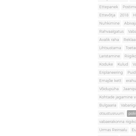
Ettepanek
Postim
Ettevõtja
2018
H
Nuhkimine
Abivaj
Rahvaalgatus
Vaba
Avalik raha
Rekla
Lihtsustama
Toet
Laristamine
Riigik
Koduke
Kulud
V
Eriplaneering
Puid
Emajõe kett
erahu
Võidupüha
Jaanip
Kohtade jagamine va
Bulgaaria
Vabariigi
otsustusruum
poli
vabaerakonna riigiko
Urmas Reinsalu
Eu