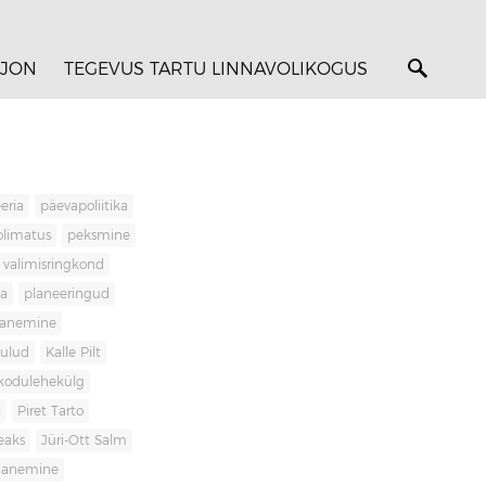
JON
TEGEVUS TARTU LINNAVOLIKOGUS
eria
päevapoliitika
olimatus
peksmine
valimisringkond
ja
planeeringud
banemine
kulud
Kalle Pilt
kodulehekülg
i
Piret Tarto
eaks
Jüri-Ott Salm
ananemine