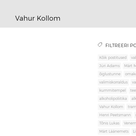
Vahur Kollom
FILTREERI PO
Kõik postitused
va
Jüri Adams
Märt 
õiglustunne
omak
valimiskorraldus
va
kummitempel
tee
alkoholipoliitika
al
Vahur Kollom
tra
Henri Peetsmann
Tõnis Lukas
Venem
Märt Läänemets
L