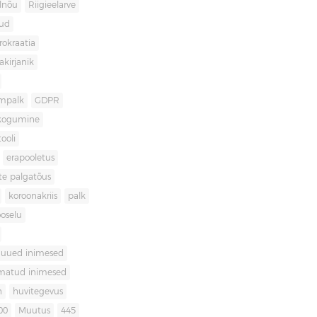
lnõu
Riigieelarve
gud
rokraatia
akirjanik
mpalk
GDPR
kogumine
ooli
erapooletus
te palgatõus
koroonakriis
palk
oselu
uued inimesed
matud inimesed
n
huvitegevus
00
Muutus
445