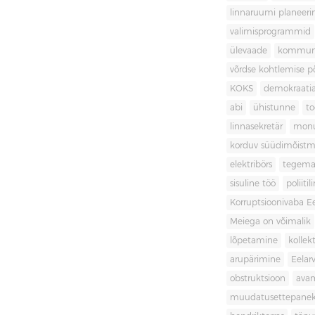
linnaruumi planeer
valimisprogrammid
ülevaade
kommuni
võrdse kohtlemise 
KOKS
demokraati
abi
ühistunne
t
linnasekretär
mon
korduv süüdimõistm
elektribörs
tegema
sisuline töö
poliit
Korruptsioonivaba Ee
Meiega on võimalik
lõpetamine
kollek
arupärimine
Eelar
obstruktsioon
ava
muudatusettepane