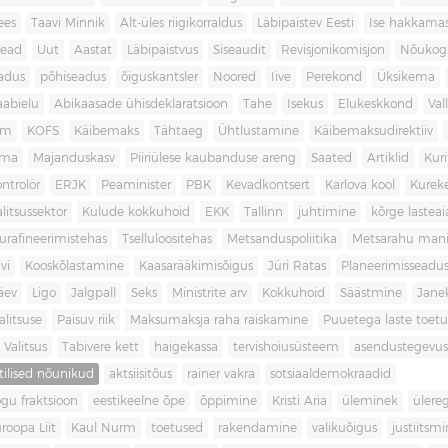
ees
Taavi Minnik
Alt-üles riigikorraldus
Läbipaistev Eesti
Ise hakkama
ead
Uut
Aastat
Läbipaistvus
Siseaudit
Revisjonikomisjon
Nõukog
adus
põhiseadus
õiguskantsler
Noored
Iive
Perekond
Üksikema
abielu
Abikaasade ühisdeklaratsioon
Tahe
Isekus
Elukeskkond
Val
am
KOFS
Käibemaks
Tähtaeg
Ühtlustamine
Käibemaksudirektiiv
ama
Majanduskasv
Piiriülese kaubanduse areng
Saated
Artiklid
Kur
ontrolör
ERJK
Peaminister
PBK
Kevadkontsert
Karlova kool
Kureke
alitsussektor
Kulude kokkuhoid
EKK
Tallinn
juhtimine
kõrge lastea
urafineerimistehas
Tselluloositehas
Metsanduspoliitika
Metsarahu mani
vi
Kooskõlastamine
Kaasarääkimisõigus
Jüri Ratas
Planeerimisseadu
äev
Ligo
Jalgpall
Seks
Ministrite arv
Kokkuhoid
Säästmine
Jane
litsuse
Paisuv riik
Maksumaksja raha raiskamine
Puuetega laste toet
 Valitsus
Tabivere kett
haigekassa
tervishoiusüsteem
asendustegevus
itilised nõunikud
aktsiisitõus
rainer vakra
sotsiaaldemokraadid
gu fraktsioon
eestikeelne õpe
õppimine
Kristi Aria
üleminek
ülere
roopa Liit
Kaul Nurm
toetused
rakendamine
valikuõigus
justiitsm