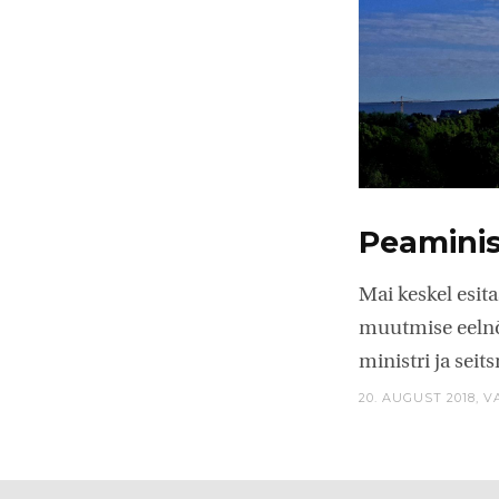
Peaminis
Mai keskel esit
muutmise eelnõ
ministri ja sei
20. AUGUST 2018,
V