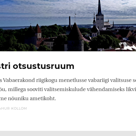
tri otsustusruum
as Vabaerakond riigikogu menetlusse vabariigi valitsuse 
u, millega sooviti valitsemiskulude vähendamiseks likv
tsme nõuniku ametikoht.
AHUR KOLLOM