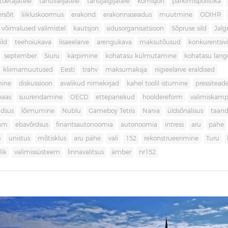
toetajatele
tänuvalijatele
tänujälgijatele
komisjon
parkimispoliitika
rsõit
liikluskoormus
erakond
erakonnaseadus
muutmine
ODIHR
 võimalused valimistel
kautsjon
sidusorganisatsioon
Sõpruse sild
Jalg
ild
teehoiukava
lisaeelarve
arengukava
maksutõusud
konkurentsi
september
Siuru
kärpimine
kohatasu külmutamine
kohatasu lan
kliimamuutused
Eesti
trahv
maksumaksja
riigieelarve eraldised
mine
diskussioon
avalikud nimekirjad
kahel toolil istumine
pressitead
baas
suurendamine
OECD
ettepanekud
hooldereform
valimiskamp
dsus
lõimumine
Nublu
Gameboy Tetris
Narva
üldsõnalisus
taan
aam
ebavõrdsus
finantsautonoomia
autonoomia
intress
aru
pähe
m
unistus
mõtisklus
aru pähe
vali
152
rekonstrueerimine
Turu
ik
valimissüsteem
linnavalitsus
ämber
nr152