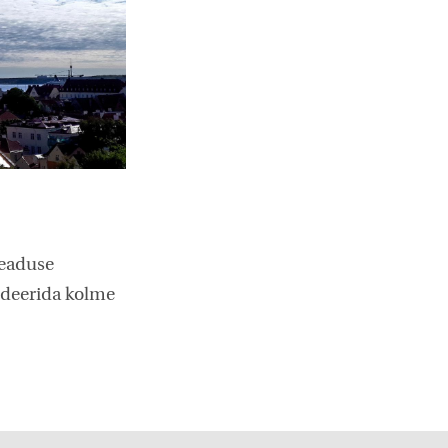
seaduse
ideerida kolme