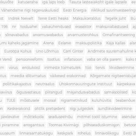
kkuvõte
katuseraha
iga laps loeb
Tasuta lasteaiakoht igale lapsele
ee
Vähendame riigi tegevuskulusid
Eesti Energia
riiklikud suurinvesteerin
ust
Indrek Neivelt
Terve Eesti heaks
Maksukorraldus
Tegelik juht
Bü
198
nr
toiduahel
vabaühendused
erasektor
maksuvabastused
aj
a
sõnavabadus
arvamusvabadus
arvamusterohkus
Omafinantseering
mumi kaheks jagamine
Arena
Eelarve
maksupoliitika
Kaja Kallas
ala
Euroopa Kohus
Uno Lõhmus
Carri Ginter
Andmete suuremahuline 
r Vend
pensionireform
tootlus
inflatsioon
vaba on olla parem
kaks t
kum
viirus
eriolukord
inimeste toimetulek
töö
tervis
likvideerimine
atus
meedia sõltumatus
väikesed erakonnad
Kõrgemate riigiteenistuja
poliitikakajastus
neutraalus
Ühiskonnauuringute Instituut
kärpekava
aviirus
õigusvastasus
piirangud
majandusvabadus
samasoolised
ko
u
TULE
mõistusele
moraal
riigiametnikud
kuluhüvitis
teabenõue
on
Keskerakond
ohtlik pretsedent
riigi julgeolek
sundlikvideerimine
järelevalve
mõttekoda
seaduseelnõu
mitmel toolil istumine
asenda
si piiramine
arrogantsus
Toomas Kivimägi
põhiseaduskomisjon
betoo
muuseum
linnaraamatukogu
keskpark
rohelus
linnavolikogu
Eesti 2