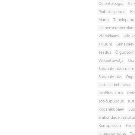
Gerontoloogia
Raik
Peibutuspardid
Ke
Mäng
Tähelepanu
Läänemeresoomlan
Välireklaam
Riigik
14juuni
Leinapäev
Teadus
Õigusloom
Väikeettevõtja
Osa
Sotsiaalmaksu ülemp
Sotsiaalmaks
Õigu
Lasteaia kohatasu
Isesõitev auto
Ref
Tööjõupuudus
Kut
Kodanikupäev
Suu
erakondade vastutu
Korruptsioon
Enne
Läbipaistmatus
Ts