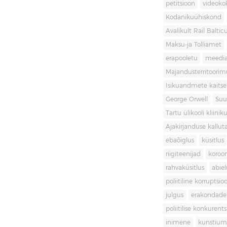
petitsioon
videoko
Kodanikuühiskond
Avalikult Rail Baltic
Maksu-ja Tolliamet
erapooletu
meedi
Majandusterritoori
Isikuandmete kaitse
George Orwell
Suu
Tartu ülikooli kliini
Ajakirjanduse kallut
ebaõiglus
küsitlus
riigiteenijad
koroon
rahvaküsitlus
abiel
poliitiline korruptsio
julgus
erakondade 
poliitilise konkurent
inimene
kunstiu