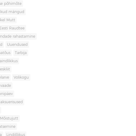
use põhimõte
likud mängud
kel Mutt
Eesti Raudtee
ondade rahastamine
id
Uuendused
natõus
Tarbija
aindlikkus
skliit
larve
Volikogu
avaade
nnipäev
aksuerisused
Mõistujutt
atsemine
a
Lindilõikus