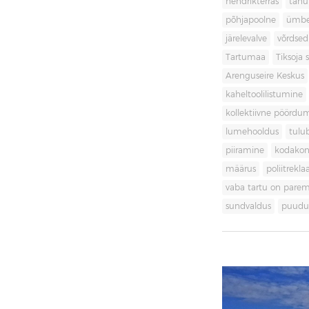
hendrikterras
tänu
põhjapoolne
ümbe
järelevalve
võrdsed
Tartumaa
Tiksoja s
Arenguseire Keskus
kaheltoolilistumine
kollektiivne pöördu
lumehooldus
tulu
piiramine
kodakon
määrus
poliitrekl
vaba tartu on pare
sundvaldus
puudul