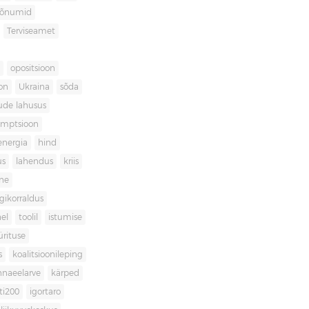
sõnumid
Terviseamet
opositsioon
on
Ukraina
sõda
ude lahusus
umptsioon
energia
hind
us
lahendus
kriis
ne
igikorraldus
el
toolil
istumise
ürituse
s
koalitsioonileping
innaeelarve
kärped
ti200
igortaro