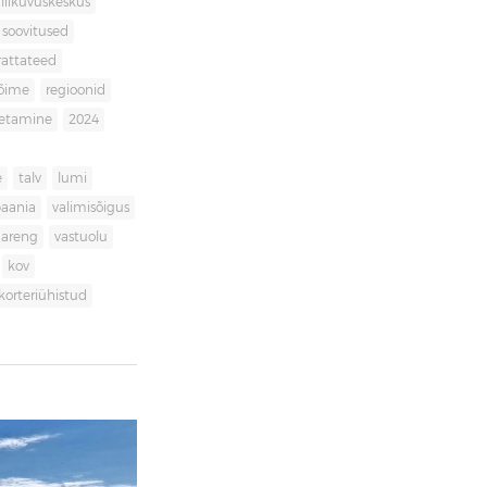
liikuvuskeskus
soovitused
rattateed
võime
regioonid
getamine
2024
e
talv
lumi
aania
valimisõigus
dareng
vastuolu
kov
korteriühistud