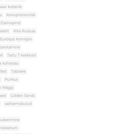
saav kodanik
u
Korruptsioonirisk
Elamispind
laleht
Rita Rudusa
Euroopa Komisjon
itarvitamine
ll
Tartu 7 keskkool
ia kohatasu
fest
Tabivere
s
Puhkus
k Mäggi
used
Golden Sands
valitsemiskulud
guleerimine
inisteerium