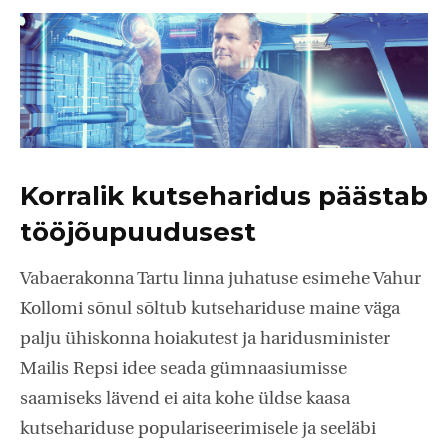
Korralik kutseharidus päästab
tööjõupuudusest
Vabaerakonna Tartu linna juhatuse esimehe Vahur
Kollomi sõnul sõltub kutsehariduse maine väga
palju ühiskonna hoiakutest ja haridusminister
Mailis Repsi idee seada gümnaasiumisse
saamiseks lävend ei aita kohe üldse kaasa
kutsehariduse populariseerimisele ja seeläbi