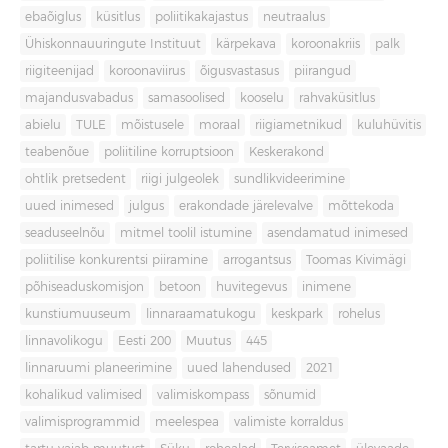
ebaõiglus
küsitlus
poliitikakajastus
neutraalus
Ühiskonnauuringute Instituut
kärpekava
koroonakriis
palk
riigiteenijad
koroonaviirus
õigusvastasus
piirangud
majandusvabadus
samasoolised
kooselu
rahvaküsitlus
abielu
TULE
mõistusele
moraal
riigiametnikud
kuluhüvitis
teabenõue
poliitiline korruptsioon
Keskerakond
ohtlik pretsedent
riigi julgeolek
sundlikvideerimine
uued inimesed
julgus
erakondade järelevalve
mõttekoda
seaduseelnõu
mitmel toolil istumine
asendamatud inimesed
poliitilise konkurentsi piiramine
arrogantsus
Toomas Kivimägi
põhiseaduskomisjon
betoon
huvitegevus
inimene
kunstiumuuseum
linnaraamatukogu
keskpark
rohelus
linnavolikogu
Eesti 200
Muutus
445
linnaruumi planeerimine
uued lahendused
2021
kohalikud valimised
valimiskompass
sõnumid
valimisprogrammid
meelespea
valimiste korraldus