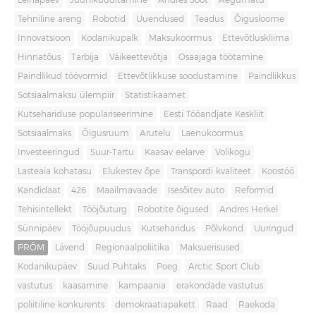
Leinapäev
Juuniküüditamine
Andres Sööt
Aegumatu
Tehniline areng
Robotid
Uuendused
Teadus
Õigusloome
Innovatsioon
Kodanikupalk
Maksukoormus
Ettevõtluskliima
Hinnatõus
Tarbija
Väikeettevõtja
Osaajaga töötamine
Paindlikud töövormid
Ettevõtlikkuse soodustamine
Paindlikkus
Sotsiaalmaksu ülempiir
Statistikaamet
Kutsehariduse populariseerimine
Eesti Tööandjate Keskliit
Sotsiaalmaks
Õigusruum
Arutelu
Laenukoormus
Investeeringud
Suur-Tartu
Kaasav eelarve
Volikogu
Lasteaia kohatasu
Elukestev õpe
Transpordi kvaliteet
Koostöö
Kandidaat
426
Maailmavaade
Isesõitev auto
Reformid
Tehisintellekt
Tööjõuturg
Robotite õigused
Andres Herkel
Sünnipäev
Tööjõupuudus
Kutseharidus
Põlvkond
Uuringud
PRÕM
Lävend
Regionaalpoliitika
Maksuerisused
Kodanikupäev
Suud Puhtaks
Poeg
Arctic Sport Club
vastutus
kaasamine
kampaania
erakondade vastutus
poliitiline konkurents
demokraatiapakett
Raad
Raekoda