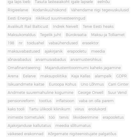
iga laps loeb
Tasuta lasteaiakoht igale lapsele
eelnõu
Riigieelarve
Kodanikuühiskond
Vähendame riigi tegevuskulusid
Eesti Energia
riiklikud suurinvesteeringud
Avalikult Rail Balticust
Indrek Neivelt
Terve Eesti heaks
Maksukorraldus
Tegelik juht
Bürokraatia
Maksu-ja Tolliamet
198
nr
toiduahel
vabaühendused
erasektor
maksuvabastused
ajakirjanik
erapooletu
meedia
sõnavabadus
arvamusvabadus
arvamusterohkus
Omafinantseering
Majandusterritoorimumi kaheks jagamine
Arena
Eelarve
maksupoliitika
Kaja Kallas
alampalk
GDPR
Isikuandmete kaitse
Euroopa Kohus
Uno Lõhmus
Carri Ginter
Andmete suuremahuline kogumine
George Orwell
Suur Vend
pensionireform
tootlus
inflatsioon
vaba on olla parem
kaks tooli
Tartu ülikooli kliinikum
viirus
eriolukord
inimeste toimetulek
töö
tervis
likvideerimine
erapooletus
Ajakirjanduse kallutatus
meedia sõltumatus
väikesed erakonnad
Kõrgemate riigiteenistujate palgatõus