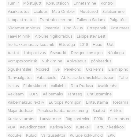
Turniir
Mõistujutt
Korruptsioon
Ennetamine
Kontroll
Väärkasutus
Usaldus
Mati Ombler
Muutused
Salatsemine
Läbipaistmatus
Tsentraliseerimine
Tallinna Sadam
Palgatõus
Südametunnistus
Preemia
Lindilõikus
Ettepanek
Postimees
Taavi Minnik
Alt-üles riigikorraldus
Läbipaistev Eesti
Ise hakkamasaav kodanik
Ettevõtja
2018
Head
Uut
Aastat
Läbipaistvus
Siseaudit
Revisjonikomisjon
Nõukogu
Korruptsioonirisk
Nuhkimine
Abivajadus
põhiseadus
õiguskantsler
Noored
Iive
Perekond
Üksikema
Elamispind
Rahvaalgatus
Vabaabielu
Abikaasade ühisdeklaratsioon
Tahe
Isekus
Elukeskkond
Vallaleht
Rita Rudusa
Avalik raha
Reklaam
KOFS
Käibemaks
Tähtaeg
Ühtlustamine
Käibemaksudirektiiv
Euroopa Komisjon
Lihtsustama
Toetama
Majanduskasv
Piiriülese kaubanduse areng
Saated
Artiklid
Kuritarvitamine
Laristamine
Riigikontrolör
ERJK
Peaminister
PBK
Kevadkontsert
Karlova kool
Kurekell
Tartu 7 keskkool
Koduke
Kulud
Valitsussektor
Kulude kokkuhoid
EKK