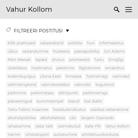
Vahur Kollom
FILTREERI POSTITUSI
Kõik postitused
vabaerakond
poliitika
huvi
informeeritus
ülbus
vastandumine
hüsteeria
päevapoliitika
Jüri Adams
Märt Meesak
lapsed
ohutus
prioriteedid
Tartu
Emajõgi
ükskõiksus
hoolimatus
peksmine
õiglustunne
omakohus
kodanikujulgus
Lõuna-Eesti
linnapea
Toomemägi
valimised
valimisringkond
valimiskorraldus
valimisliit
kogukond
parkimine
parkimistasu
sõlmpunkt
parkimismaja
planeeringud
kummitempel
teerull
Rail Baltic
Tartu-Tallinn maantee
hoolduskindlustus
väärikas vabanemine
alkoholipoliitika
alkoholiaktsiis
Läti
Jevgeni Ossinovski
rahastamine
Vaba Värk
valimiskulud
Kalle Pilt
Vahur Kollom
tramm
ühistransport
autostumine
arhitektuurikonkurss