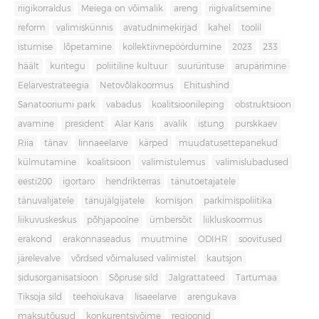
riigikorraldus
Meiega on võimalik
areng
riigivalitsemine
reform
valimiskünnis
avatudnimekirjad
kahel
toolil
istumise
lõpetamine
kollektiivnepöördumine
2023
233
häält
kuritegu
poliitiline kultuur
suurürituse
arupärimine
Eelarvestrateegia
Netovõlakoormus
Ehitushind
Sanatooriumi park
vabadus
koalitsioonileping
obstruktsioon
avamine
president
Alar Karis
avalik
istung
purskkaev
Riia
tänav
linnaeelarve
kärped
muudatusettepanekud
külmutamine
koalitsioon
valimistulemus
valimislubadused
eesti200
igortaro
hendrikterras
tänutoetajatele
tänuvalijatele
tänujälgijatele
komisjon
parkimispoliitika
liikuvuskeskus
põhjapoolne
ümbersõit
liikluskoormus
erakond
erakonnaseadus
muutmine
ODIHR
soovitused
järelevalve
võrdsed võimalused valimistel
kautsjon
sidusorganisatsioon
Sõpruse sild
Jalgrattateed
Tartumaa
Tiksoja sild
teehoiukava
lisaeelarve
arengukava
maksutõusud
konkurentsivõime
regioonid