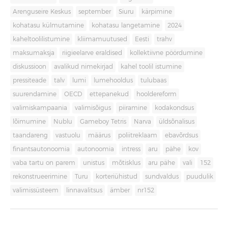
Arenguseire Keskus
september
Siuru
kärpimine
kohatasu külmutamine
kohatasu langetamine
2024
kaheltoolilistumine
kliimamuutused
Eesti
trahv
maksumaksja
riigieelarve eraldised
kollektiivne pöördumine
diskussioon
avalikud nimekirjad
kahel toolil istumine
pressiteade
talv
lumi
lumehooldus
tulubaas
suurendamine
OECD
ettepanekud
hooldereform
valimiskampaania
valimisõigus
piiramine
kodakondsus
lõimumine
Nublu
Gameboy Tetris
Narva
üldsõnalisus
taandareng
vastuolu
määrus
poliitreklaam
ebavõrdsus
finantsautonoomia
autonoomia
intress
aru
pähe
kov
vaba tartu on parem
unistus
mõtisklus
aru pähe
vali
152
rekonstrueerimine
Turu
korteriühistud
sundvaldus
puudulik
valimissüsteem
linnavalitsus
ämber
nr152