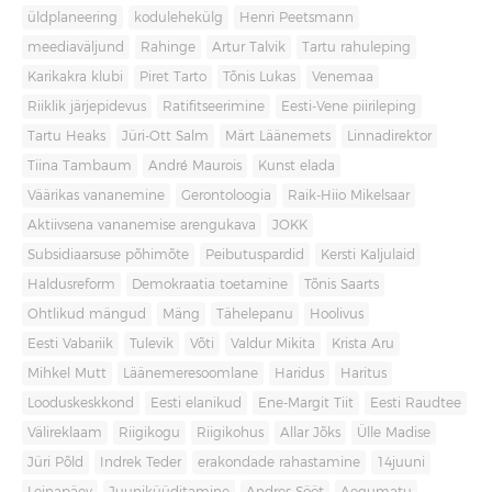
üldplaneering
kodulehekülg
Henri Peetsmann
meediaväljund
Rahinge
Artur Talvik
Tartu rahuleping
Karikakra klubi
Piret Tarto
Tõnis Lukas
Venemaa
Riiklik järjepidevus
Ratifitseerimine
Eesti-Vene piirileping
Tartu Heaks
Jüri-Ott Salm
Märt Läänemets
Linnadirektor
Tiina Tambaum
André Maurois
Kunst elada
Väärikas vananemine
Gerontoloogia
Raik-Hiio Mikelsaar
Aktiivsena vananemise arengukava
JOKK
Subsidiaarsuse põhimõte
Peibutuspardid
Kersti Kaljulaid
Haldusreform
Demokraatia toetamine
Tõnis Saarts
Ohtlikud mängud
Mäng
Tähelepanu
Hoolivus
Eesti Vabariik
Tulevik
Võti
Valdur Mikita
Krista Aru
Mihkel Mutt
Läänemeresoomlane
Haridus
Haritus
Looduskeskkond
Eesti elanikud
Ene-Margit Tiit
Eesti Raudtee
Välireklaam
Riigikogu
Riigikohus
Allar Jõks
Ülle Madise
Jüri Põld
Indrek Teder
erakondade rahastamine
14juuni