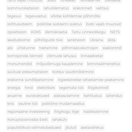
tartu vajab muutust
Süku
rohealad
Terviseamet
ülevaade
kommunikatsioon
rahulolematus
erakonnad
valitsus
tegevus
tegevusetus
võrdse kohtlemise põhimõte
kohtusüsteem
poliitilise süsteemi suletus
Eesti vajab muutust
opositsioon
KOKS
demokraatia
Tartu Linnavolikogu
NETS
seadusloome
põhiõiguste riive
sanktsioon
Ukraina
sõda
abi
ühistunne
toetamine
põhimääruskomisjon
sisekontroll
komisjonide liikmed
võimude lahusus
linnasekretär
monumendid
mõjuvõimuga kauplemine
kriminaalmenetlus
süütuse presumptsioon
korduv süüdimõistmine
erakonna sundlõpetamine
riigieelarvelise rahastamise peatamine
energia
hind
elektribörs
tegemata töö
Riigikontroll
aruanne
eurotoetused
alakasutamine
kahtlustus
lahendus
kriis
sisuline töö
poliitiline mudamaadlus
regionaalne investeering
Riigikogu liige
häälteostmine
Korruptsioonivaba Eesti
rahakülv
populistlikud valimislubadused
jõulud
aastavahetus