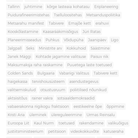
Tallinn
juhtimine
kõrge lasteaia kohatasu
Eriplaneering
Puidurafineerimistehas
Tselluloositehas
Metsanduspoliitika
Metsarahu manifest
Tabivere
Emajõe kett
erahuvi
Kooskõlastamine
Kaasarääkimisõigus
Jüri Ratas
Planeerimisseadus
Puhkus
Võidupüha
Jaanipäev
Ligo
Jalgpall
Seks
Ministrite arv
Kokkuhoid
Säästmine
Janek Mäggi
Kohtade jagamine valitsuse
Paisuv riik
Maksumaksja raha raiskamine
Puuetega laste toetused
Golden Sands
Bulgaaria
Vabariigi Valitsus
Tabivere kett
haigekassa
tervishoiusüsteem
asendustegevus
valitsemiskulud
otsustusruum
poliitilised nõunikud
aktsiisitõus
rainer vakra
sotsiaaldemokraadid
vabaerakonna riigikogu fraktsioon
eestikeelne õpe
õppimine
Kristi Aria
üleminek
ülereguleerimine
Urmas Reinsalu
Euroopa Liit
Kaul Nurm
toetused
rakendamine
valikuõigus
justiitsministeerium
petitsioon
videokokkuvõte
katuseraha