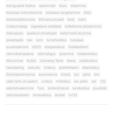
Arenguseire Keskus
september
Siuru
kärpimine
kohatasu külmutamine
kohatasu langetamine
2024
kaheltoolilistumine
kliimamuutused
Eesti
trahv
maksumaksja
riigieelarve eraldised
kollektiivne pöördumine
diskussioon
avalikud nimekirjad
kahel toolil istumine
pressiteade
talv
lumi
lumehooldus
tulubaas
suurendamine
OECD
ettepanekud
hooldereform
valimiskampaania
valimisõigus
piiramine
kodakondsus
lõimumine
Nublu
Gameboy Tetris
Narva
üldsõnalisus
taandareng
vastuolu
määrus
poliitreklaam
ebavõrdsus
finantsautonoomia
autonoomia
intress
aru
pähe
kov
vaba tartu on parem
unistus
mõtisklus
aru pähe
vali
152
rekonstrueerimine
Turu
korteriühistud
sundvaldus
puudulik
valimissüsteem
linnavalitsus
ämber
nr152