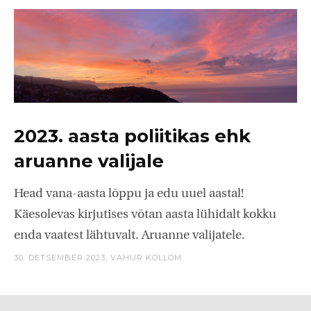
2023. aasta poliitikas ehk
aruanne valijale
Head vana-aasta lõppu ja edu uuel aastal!
Käesolevas kirjutises võtan aasta lühidalt kokku
enda vaatest lähtuvalt. Aruanne valijatele.
30. DETSEMBER 2023,
VAHUR KOLLOM