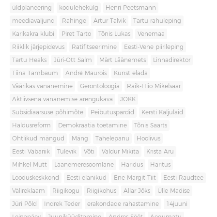
üldplaneering
kodulehekülg
Henri Peetsmann
meediaväljund
Rahinge
Artur Talvik
Tartu rahuleping
Karikakra klubi
Piret Tarto
Tõnis Lukas
Venemaa
Riiklik järjepidevus
Ratifitseerimine
Eesti-Vene piirileping
Tartu Heaks
Jüri-Ott Salm
Märt Läänemets
Linnadirektor
Tiina Tambaum
André Maurois
Kunst elada
Väärikas vananemine
Gerontoloogia
Raik-Hiio Mikelsaar
Aktiivsena vananemise arengukava
JOKK
Subsidiaarsuse põhimõte
Peibutuspardid
Kersti Kaljulaid
Haldusreform
Demokraatia toetamine
Tõnis Saarts
Ohtlikud mängud
Mäng
Tähelepanu
Hoolivus
Eesti Vabariik
Tulevik
Võti
Valdur Mikita
Krista Aru
Mihkel Mutt
Läänemeresoomlane
Haridus
Haritus
Looduskeskkond
Eesti elanikud
Ene-Margit Tiit
Eesti Raudtee
Välireklaam
Riigikogu
Riigikohus
Allar Jõks
Ülle Madise
Jüri Põld
Indrek Teder
erakondade rahastamine
14juuni