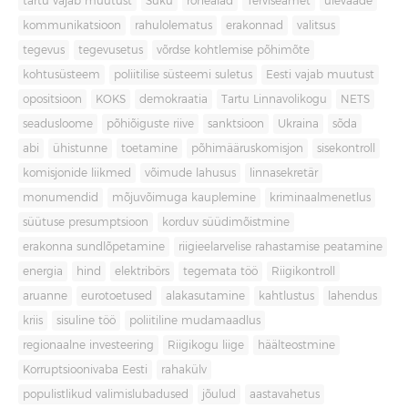
tartu vajab muutust
Süku
rohealad
Terviseamet
ülevaade
kommunikatsioon
rahulolematus
erakonnad
valitsus
tegevus
tegevusetus
võrdse kohtlemise põhimõte
kohtusüsteem
poliitilise süsteemi suletus
Eesti vajab muutust
opositsioon
KOKS
demokraatia
Tartu Linnavolikogu
NETS
seadusloome
põhiõiguste riive
sanktsioon
Ukraina
sõda
abi
ühistunne
toetamine
põhimääruskomisjon
sisekontroll
komisjonide liikmed
võimude lahusus
linnasekretär
monumendid
mõjuvõimuga kauplemine
kriminaalmenetlus
süütuse presumptsioon
korduv süüdimõistmine
erakonna sundlõpetamine
riigieelarvelise rahastamise peatamine
energia
hind
elektribörs
tegemata töö
Riigikontroll
aruanne
eurotoetused
alakasutamine
kahtlustus
lahendus
kriis
sisuline töö
poliitiline mudamaadlus
regionaalne investeering
Riigikogu liige
häälteostmine
Korruptsioonivaba Eesti
rahakülv
populistlikud valimislubadused
jõulud
aastavahetus