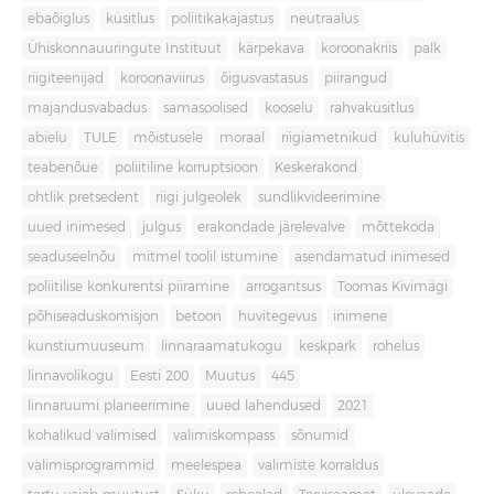
ebaõiglus
küsitlus
poliitikakajastus
neutraalus
Ühiskonnauuringute Instituut
kärpekava
koroonakriis
palk
riigiteenijad
koroonaviirus
õigusvastasus
piirangud
majandusvabadus
samasoolised
kooselu
rahvaküsitlus
abielu
TULE
mõistusele
moraal
riigiametnikud
kuluhüvitis
teabenõue
poliitiline korruptsioon
Keskerakond
ohtlik pretsedent
riigi julgeolek
sundlikvideerimine
uued inimesed
julgus
erakondade järelevalve
mõttekoda
seaduseelnõu
mitmel toolil istumine
asendamatud inimesed
poliitilise konkurentsi piiramine
arrogantsus
Toomas Kivimägi
põhiseaduskomisjon
betoon
huvitegevus
inimene
kunstiumuuseum
linnaraamatukogu
keskpark
rohelus
linnavolikogu
Eesti 200
Muutus
445
linnaruumi planeerimine
uued lahendused
2021
kohalikud valimised
valimiskompass
sõnumid
valimisprogrammid
meelespea
valimiste korraldus