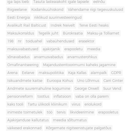
iga laps loeb
Tasuta lasteaiakoht igale lapsele
eelnõu
Riigieelarve
Kodanikuühiskond
Vähendame riigi tegevuskulusid
Eesti Energia
riiklikud suurinvesteeringud
Avalikult Rail Balticust
Indrek Neivelt
Terve Eesti heaks
Maksukorraldus
Tegelik juht
Bürokraatia
Maksu-ja Tolliamet
198
nr
toiduahel
vabaühendused
erasektor
maksuvabastused
ajakirjanik
erapooletu
meedia
sõnavabadus
arvamusvabadus
arvamusterohkus
Omafinantseering
Majandusterritoorimumi kaheks jagamine
Arena
Eelarve
maksupoliitika
Kaja Kallas
alampalk
GDPR
Isikuandmete kaitse
Euroopa Kohus
Uno Lõhmus
Carri Ginter
Andmete suuremahuline kogumine
George Orwell
Suur Vend
pensionireform
tootlus
inflatsioon
vaba on olla parem
kaks tooli
Tartu ülikooli kliinikum
viirus
eriolukord
inimeste toimetulek
töö
tervis
likvideerimine
erapooletus
Ajakirjanduse kallutatus
meedia sõltumatus
väikesed erakonnad
Kõrgemate riigiteenistujate palgatõus