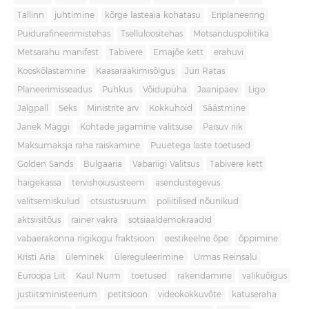
Tallinn
juhtimine
kõrge lasteaia kohatasu
Eriplaneering
Puidurafineerimistehas
Tselluloositehas
Metsanduspoliitika
Metsarahu manifest
Tabivere
Emajõe kett
erahuvi
Kooskõlastamine
Kaasarääkimisõigus
Jüri Ratas
Planeerimisseadus
Puhkus
Võidupüha
Jaanipäev
Ligo
Jalgpall
Seks
Ministrite arv
Kokkuhoid
Säästmine
Janek Mäggi
Kohtade jagamine valitsuse
Paisuv riik
Maksumaksja raha raiskamine
Puuetega laste toetused
Golden Sands
Bulgaaria
Vabariigi Valitsus
Tabivere kett
haigekassa
tervishoiusüsteem
asendustegevus
valitsemiskulud
otsustusruum
poliitilised nõunikud
aktsiisitõus
rainer vakra
sotsiaaldemokraadid
vabaerakonna riigikogu fraktsioon
eestikeelne õpe
õppimine
Kristi Aria
üleminek
ülereguleerimine
Urmas Reinsalu
Euroopa Liit
Kaul Nurm
toetused
rakendamine
valikuõigus
justiitsministeerium
petitsioon
videokokkuvõte
katuseraha