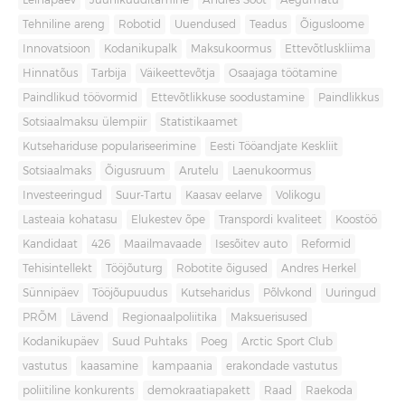
Leinapäev
Juuniküüditamine
Andres Sööt
Aegumatu
Tehniline areng
Robotid
Uuendused
Teadus
Õigusloome
Innovatsioon
Kodanikupalk
Maksukoormus
Ettevõtluskliima
Hinnatõus
Tarbija
Väikeettevõtja
Osaajaga töötamine
Paindlikud töövormid
Ettevõtlikkuse soodustamine
Paindlikkus
Sotsiaalmaksu ülempiir
Statistikaamet
Kutsehariduse populariseerimine
Eesti Tööandjate Keskliit
Sotsiaalmaks
Õigusruum
Arutelu
Laenukoormus
Investeeringud
Suur-Tartu
Kaasav eelarve
Volikogu
Lasteaia kohatasu
Elukestev õpe
Transpordi kvaliteet
Koostöö
Kandidaat
426
Maailmavaade
Isesõitev auto
Reformid
Tehisintellekt
Tööjõuturg
Robotite õigused
Andres Herkel
Sünnipäev
Tööjõupuudus
Kutseharidus
Põlvkond
Uuringud
PRÕM
Lävend
Regionaalpoliitika
Maksuerisused
Kodanikupäev
Suud Puhtaks
Poeg
Arctic Sport Club
vastutus
kaasamine
kampaania
erakondade vastutus
poliitiline konkurents
demokraatiapakett
Raad
Raekoda