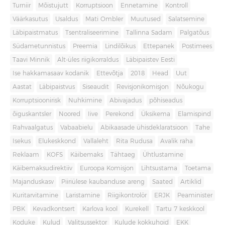
Turniir
Mõistujutt
Korruptsioon
Ennetamine
Kontroll
Väärkasutus
Usaldus
Mati Ombler
Muutused
Salatsemine
Läbipaistmatus
Tsentraliseerimine
Tallinna Sadam
Palgatõus
Südametunnistus
Preemia
Lindilõikus
Ettepanek
Postimees
Taavi Minnik
Alt-üles riigikorraldus
Läbipaistev Eesti
Ise hakkamasaav kodanik
Ettevõtja
2018
Head
Uut
Aastat
Läbipaistvus
Siseaudit
Revisjonikomisjon
Nõukogu
Korruptsioonirisk
Nuhkimine
Abivajadus
põhiseadus
õiguskantsler
Noored
Iive
Perekond
Üksikema
Elamispind
Rahvaalgatus
Vabaabielu
Abikaasade ühisdeklaratsioon
Tahe
Isekus
Elukeskkond
Vallaleht
Rita Rudusa
Avalik raha
Reklaam
KOFS
Käibemaks
Tähtaeg
Ühtlustamine
Käibemaksudirektiiv
Euroopa Komisjon
Lihtsustama
Toetama
Majanduskasv
Piiriülese kaubanduse areng
Saated
Artiklid
Kuritarvitamine
Laristamine
Riigikontrolör
ERJK
Peaminister
PBK
Kevadkontsert
Karlova kool
Kurekell
Tartu 7 keskkool
Koduke
Kulud
Valitsussektor
Kulude kokkuhoid
EKK