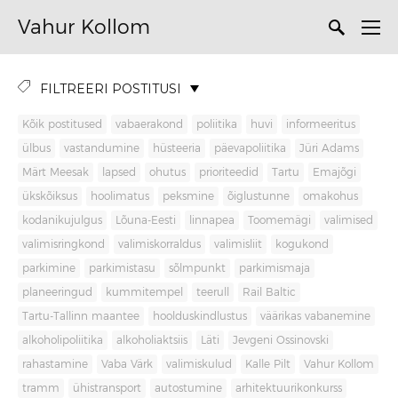
Vahur Kollom
FILTREERI POSTITUSI
Kõik postitused
vabaerakond
poliitika
huvi
informeeritus
ülbus
vastandumine
hüsteeria
päevapoliitika
Jüri Adams
Märt Meesak
lapsed
ohutus
prioriteedid
Tartu
Emajõgi
ükskõiksus
hoolimatus
peksmine
õiglustunne
omakohus
kodanikujulgus
Lõuna-Eesti
linnapea
Toomemägi
valimised
valimisringkond
valimiskorraldus
valimisliit
kogukond
parkimine
parkimistasu
sõlmpunkt
parkimismaja
planeeringud
kummitempel
teerull
Rail Baltic
Tartu-Tallinn maantee
hoolduskindlustus
väärikas vabanemine
alkoholipoliitika
alkoholiaktsiis
Läti
Jevgeni Ossinovski
rahastamine
Vaba Värk
valimiskulud
Kalle Pilt
Vahur Kollom
tramm
ühistransport
autostumine
arhitektuurikonkurss