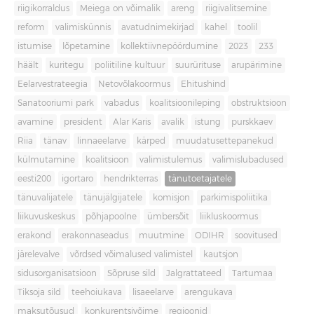
riigikorraldus
Meiega on võimalik
areng
riigivalitsemine
reform
valimiskünnis
avatudnimekirjad
kahel
toolil
istumise
lõpetamine
kollektiivnepöördumine
2023
233
häält
kuritegu
poliitiline kultuur
suurürituse
arupärimine
Eelarvestrateegia
Netovõlakoormus
Ehitushind
Sanatooriumi park
vabadus
koalitsioonileping
obstruktsioon
avamine
president
Alar Karis
avalik
istung
purskkaev
Riia
tänav
linnaeelarve
kärped
muudatusettepanekud
külmutamine
koalitsioon
valimistulemus
valimislubadused
eesti200
igortaro
hendrikterras
tänutoetajatele
tänuvalijatele
tänujälgijatele
komisjon
parkimispoliitika
liikuvuskeskus
põhjapoolne
ümbersõit
liikluskoormus
erakond
erakonnaseadus
muutmine
ODIHR
soovitused
järelevalve
võrdsed võimalused valimistel
kautsjon
sidusorganisatsioon
Sõpruse sild
Jalgrattateed
Tartumaa
Tiksoja sild
teehoiukava
lisaeelarve
arengukava
maksutõusud
konkurentsivõime
regioonid