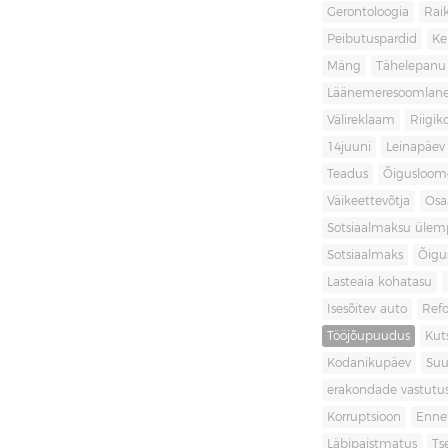
Gerontoloogia
Raik
Peibutuspardid
Ke
Mäng
Tähelepanu
Läänemeresoomlan
Välireklaam
Riigik
14juuni
Leinapäev
Teadus
Õigusloom
Väikeettevõtja
Osa
Sotsiaalmaksu ülemp
Sotsiaalmaks
Õigu
Lasteaia kohatasu
Isesõitev auto
Ref
Tööjõupuudus
Kut
Kodanikupäev
Suu
erakondade vastutu
Korruptsioon
Enne
Läbipaistmatus
Ts