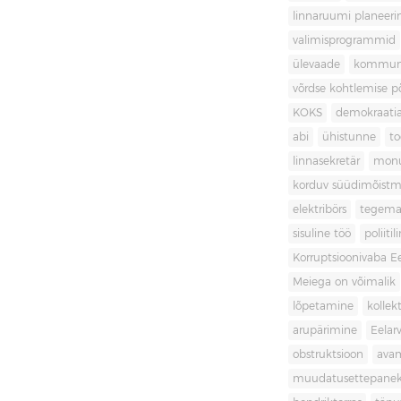
linnaruumi planeer
valimisprogrammid
ülevaade
kommuni
võrdse kohtlemise 
KOKS
demokraati
abi
ühistunne
t
linnasekretär
mon
korduv süüdimõistm
elektribörs
tegema
sisuline töö
poliit
Korruptsioonivaba Ee
Meiega on võimalik
lõpetamine
kollek
arupärimine
Eelar
obstruktsioon
ava
muudatusettepane