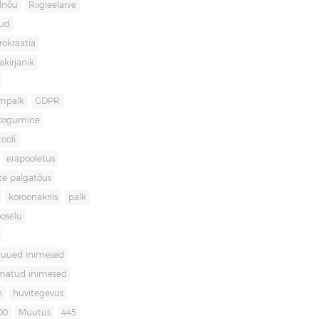
lnõu
Riigieelarve
gud
rokraatia
akirjanik
mpalk
GDPR
kogumine
ooli
erapooletus
te palgatõus
koroonakriis
palk
oselu
uued inimesed
matud inimesed
n
huvitegevus
00
Muutus
445