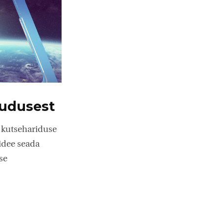
uudusest
 kutsehariduse
idee seada
se