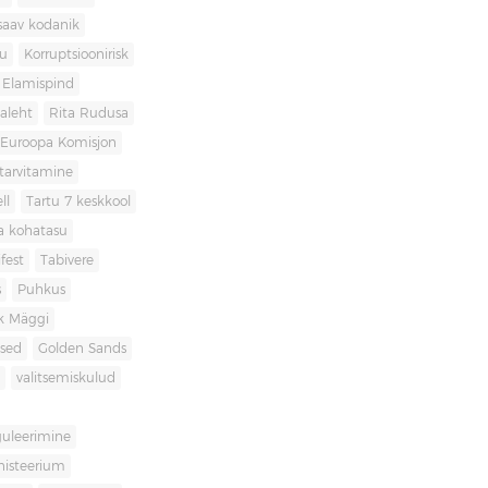
saav kodanik
u
Korruptsioonirisk
Elamispind
laleht
Rita Rudusa
Euroopa Komisjon
itarvitamine
ll
Tartu 7 keskkool
ia kohatasu
fest
Tabivere
s
Puhkus
k Mäggi
used
Golden Sands
valitsemiskulud
guleerimine
inisteerium