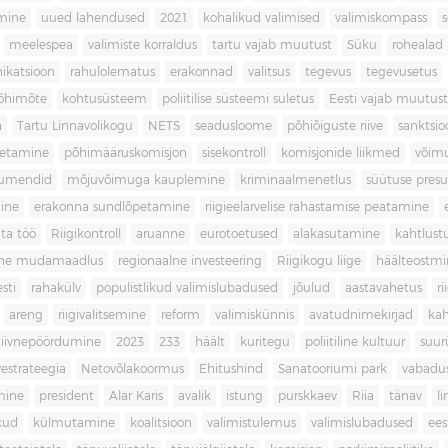
imine
uued lahendused
2021
kohalikud valimised
valimiskompass
meelespea
valimiste korraldus
tartu vajab muutust
Süku
rohealad
katsioon
rahulolematus
erakonnad
valitsus
tegevus
tegevusetus
põhimõte
kohtusüsteem
poliitilise süsteemi suletus
Eesti vajab muutust
a
Tartu Linnavolikogu
NETS
seadusloome
põhiõiguste riive
sanktsio
oetamine
põhimääruskomisjon
sisekontroll
komisjonide liikmed
võim
umendid
mõjuvõimuga kauplemine
kriminaalmenetlus
süütuse pres
ine
erakonna sundlõpetamine
riigieelarvelise rahastamise peatamine
ta töö
Riigikontroll
aruanne
eurotoetused
alakasutamine
kahtlust
iline mudamaadlus
regionaalne investeering
Riigikogu liige
häälteostmi
sti
rahakülv
populistlikud valimislubadused
jõulud
aastavahetus
ri
areng
riigivalitsemine
reform
valimiskünnis
avatudnimekirjad
kah
tiivnepöördumine
2023
233
häält
kuritegu
poliitiline kultuur
suur
vestrateegia
Netovõlakoormus
Ehitushind
Sanatooriumi park
vabadu
mine
president
Alar Karis
avalik
istung
purskkaev
Riia
tänav
l
kud
külmutamine
koalitsioon
valimistulemus
valimislubadused
ees