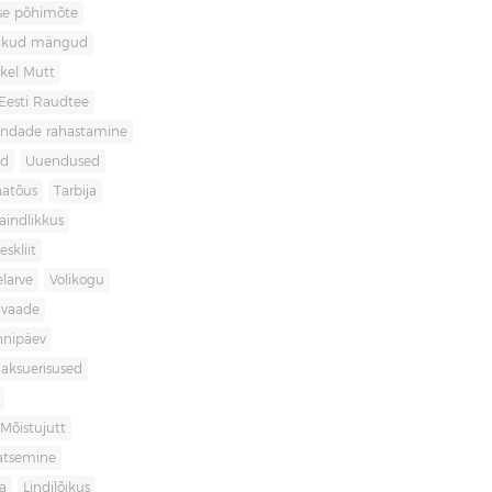
use põhimõte
likud mängud
kel Mutt
Eesti Raudtee
ondade rahastamine
id
Uuendused
natõus
Tarbija
aindlikkus
skliit
larve
Volikogu
avaade
nnipäev
aksuerisused
Mõistujutt
atsemine
a
Lindilõikus