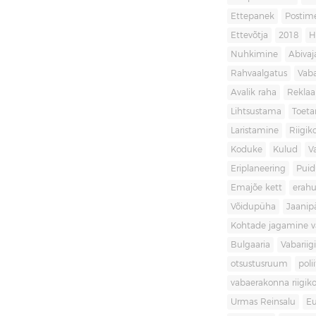
Ettepanek
Postim
Ettevõtja
2018
H
Nuhkimine
Abivaj
Rahvaalgatus
Vaba
Avalik raha
Rekla
Lihtsustama
Toet
Laristamine
Riigik
Koduke
Kulud
V
Eriplaneering
Puid
Emajõe kett
erahu
Võidupüha
Jaanip
Kohtade jagamine va
Bulgaaria
Vabariigi
otsustusruum
poli
vabaerakonna riigiko
Urmas Reinsalu
Eu