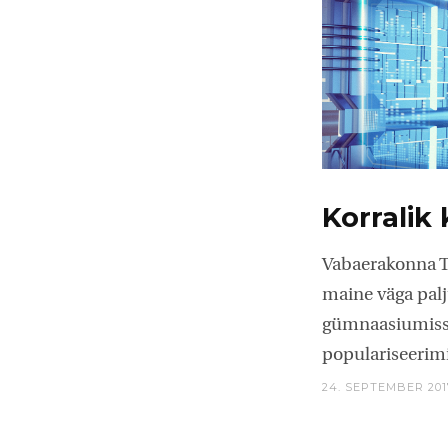
Korralik
Vabaerakonna T
maine väga palj
gümnaasiumisse
populariseerim
24. SEPTEMBER 201