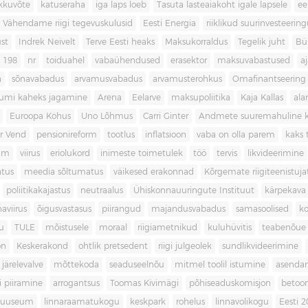
kkuvõte
katuseraha
iga laps loeb
Tasuta lasteaiakoht igale lapsele
ee
Vähendame riigi tegevuskulusid
Eesti Energia
riiklikud suurinvesteerin
ust
Indrek Neivelt
Terve Eesti heaks
Maksukorraldus
Tegelik juht
Bü
198
nr
toiduahel
vabaühendused
erasektor
maksuvabastused
aj
a
sõnavabadus
arvamusvabadus
arvamusterohkus
Omafinantseering
mumi kaheks jagamine
Arena
Eelarve
maksupoliitika
Kaja Kallas
ala
Euroopa Kohus
Uno Lõhmus
Carri Ginter
Andmete suuremahuline 
r Vend
pensionireform
tootlus
inflatsioon
vaba on olla parem
kaks t
kum
viirus
eriolukord
inimeste toimetulek
töö
tervis
likvideerimine
atus
meedia sõltumatus
väikesed erakonnad
Kõrgemate riigiteenistuja
poliitikakajastus
neutraalus
Ühiskonnauuringute Instituut
kärpekava
aviirus
õigusvastasus
piirangud
majandusvabadus
samasoolised
ko
u
TULE
mõistusele
moraal
riigiametnikud
kuluhüvitis
teabenõue
on
Keskerakond
ohtlik pretsedent
riigi julgeolek
sundlikvideerimine
järelevalve
mõttekoda
seaduseelnõu
mitmel toolil istumine
asenda
si piiramine
arrogantsus
Toomas Kivimägi
põhiseaduskomisjon
betoo
muuseum
linnaraamatukogu
keskpark
rohelus
linnavolikogu
Eesti 2