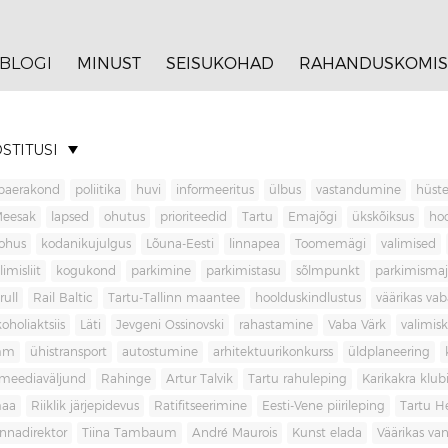
BLOGI
MINUST
SEISUKOHAD
RAHANDUSKOMIS
STITUSI
baerakond
poliitika
huvi
informeeritus
ülbus
vastandumine
hüste
Meesak
lapsed
ohutus
prioriteedid
Tartu
Emajõgi
ükskõiksus
ho
ohus
kodanikujulgus
Lõuna-Eesti
linnapea
Toomemägi
valimised
limisliit
kogukond
parkimine
parkimistasu
sõlmpunkt
parkimisma
rull
Rail Baltic
Tartu-Tallinn maantee
hoolduskindlustus
väärikas va
koholiaktsiis
Läti
Jevgeni Ossinovski
rahastamine
Vaba Värk
valimis
mm
ühistransport
autostumine
arhitektuurikonkurss
üldplaneering
meediaväljund
Rahinge
Artur Talvik
Tartu rahuleping
Karikakra klub
aa
Riiklik järjepidevus
Ratifitseerimine
Eesti-Vene piirileping
Tartu H
innadirektor
Tiina Tambaum
André Maurois
Kunst elada
Väärikas v