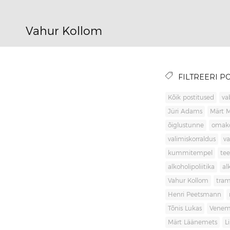
Vahur Kollom
FILTREERI PO
Kõik postitused
va
Jüri Adams
Märt 
õiglustunne
omak
valimiskorraldus
va
kummitempel
tee
alkoholipoliitika
al
Vahur Kollom
tra
Henri Peetsmann
Tõnis Lukas
Venem
Märt Läänemets
L