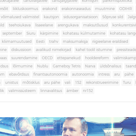
toetajatele
tänuvalijatele
tänujälgijatele
komisjon
parkimispoliitika
rsõit
liikluskoormus
erakond
erakonnaseadus
muutmine
ODIHR
 võimalused valimistel
kautsjon
sidusorganisatsioon
Sõpruse sild
Jalg
ild
teehoiukava
lisaeelarve
arengukava
maksutõusud
konkurentsi
september
Siuru
kärpimine
kohatasu külmutamine
kohatasu lan
kliimamuutused
Eesti
trahv
maksumaksja
riigieelarve eraldised
mine
diskussioon
avalikud nimekirjad
kahel toolil istumine
pressitead
baas
suurendamine
OECD
ettepanekud
hooldereform
valimiskamp
dsus
lõimumine
Nublu
Gameboy Tetris
Narva
üldsõnalisus
taan
aam
ebavõrdsus
finantsautonoomia
autonoomia
intress
aru
pähe
m
unistus
mõtisklus
aru pähe
vali
152
rekonstrueerimine
Turu
ik
valimissüsteem
linnavalitsus
ämber
nr152