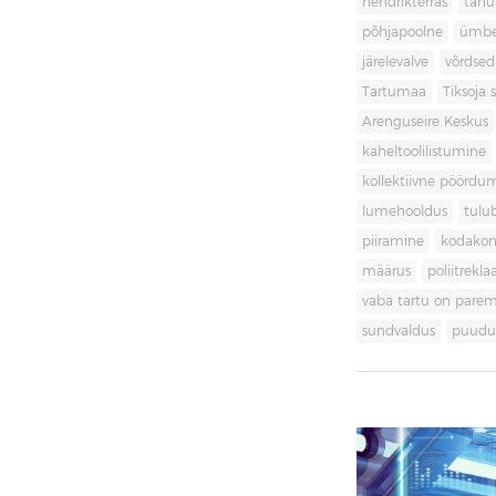
hendrikterras
tänu
põhjapoolne
ümbe
järelevalve
võrdsed
Tartumaa
Tiksoja s
Arenguseire Keskus
kaheltoolilistumine
kollektiivne pöördu
lumehooldus
tulu
piiramine
kodakon
määrus
poliitrekl
vaba tartu on pare
sundvaldus
puudul