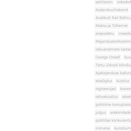
petitsioon
videoko
Kodanikuühiskond
Avalikult Rail Baltic
Maksu-ja Tolliamet
erapooletu
meedi
Majandusterritoori
Isikuandmete kaitse
George Orwell
Suu
Tartu ülikooli kliini
Ajakirjanduse kallut
ebaõiglus
küsitlus
riigiteenijad
koroon
rahvaküsitlus
abiel
poliitiline korruptsio
julgus
erakondade 
poliitilise konkurent
inimene
kunstiu