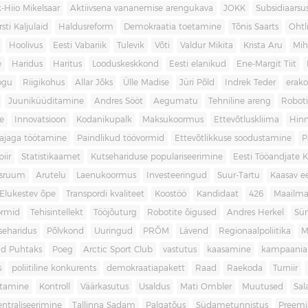
-Hiio Mikelsaar
Aktiivsena vananemise arengukava
JOKK
Subsidiaars
rsti Kaljulaid
Haldusreform
Demokraatia toetamine
Tõnis Saarts
Oht
Hoolivus
Eesti Vabariik
Tulevik
Võti
Valdur Mikita
Krista Aru
Mih
e
Haridus
Haritus
Looduskeskkond
Eesti elanikud
Ene-Margit Tiit
ogu
Riigikohus
Allar Jõks
Ülle Madise
Jüri Põld
Indrek Teder
erak
Juuniküüditamine
Andres Sööt
Aegumatu
Tehniline areng
Robot
e
Innovatsioon
Kodanikupalk
Maksukoormus
Ettevõtluskliima
Hin
ajaga töötamine
Paindlikud töövormid
Ettevõtlikkuse soodustamine
P
iir
Statistikaamet
Kutsehariduse populariseerimine
Eesti Tööandjate Ke
sruum
Arutelu
Laenukoormus
Investeeringud
Suur-Tartu
Kaasav ee
Elukestev õpe
Transpordi kvaliteet
Koostöö
Kandidaat
426
Maailm
ormid
Tehisintellekt
Tööjõuturg
Robotite õigused
Andres Herkel
Sü
seharidus
Põlvkond
Uuringud
PRÕM
Lävend
Regionaalpoliitika
M
d Puhtaks
Poeg
Arctic Sport Club
vastutus
kaasamine
kampaania
s
poliitiline konkurents
demokraatiapakett
Raad
Raekoda
Turniir
tamine
Kontroll
Väärkasutus
Usaldus
Mati Ombler
Muutused
Sal
entraliseerimine
Tallinna Sadam
Palgatõus
Südametunnistus
Preemi