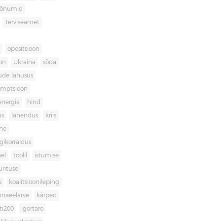
sõnumid
Terviseamet
opositsioon
on
Ukraina
sõda
ude lahusus
umptsioon
energia
hind
us
lahendus
kriis
ne
igikorraldus
el
toolil
istumise
ürituse
s
koalitsioonileping
innaeelarve
kärped
ti200
igortaro