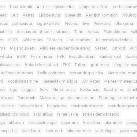
ees
Taavi Minnik
Alt-üles riigikorraldus
Läbipaistev Eesti
Ise hakkama
ead
Uut
Aastat
Läbipaistvus
Siseaudit
Revisjonikomisjon
Nõukog
adus
põhiseadus
õiguskantsler
Noored
Iive
Perekond
Üksikema
abielu
Abikaasade ühisdeklaratsioon
Tahe
Isekus
Elukeskkond
Val
am
KOFS
Käibemaks
Tähtaeg
Ühtlustamine
Käibemaksudirektiiv
ama
Majanduskasv
Piiriülese kaubanduse areng
Saated
Artiklid
Kur
ontrolör
ERJK
Peaminister
PBK
Kevadkontsert
Karlova kool
Kureke
alitsussektor
Kulude kokkuhoid
EKK
Tallinn
juhtimine
kõrge lastea
urafineerimistehas
Tselluloositehas
Metsanduspoliitika
Metsarahu mani
vi
Kooskõlastamine
Kaasarääkimisõigus
Jüri Ratas
Planeerimisseadu
äev
Ligo
Jalgpall
Seks
Ministrite arv
Kokkuhoid
Säästmine
Jane
litsuse
Paisuv riik
Maksumaksja raha raiskamine
Puuetega laste toet
 Valitsus
Tabivere kett
haigekassa
tervishoiusüsteem
asendustegevus
itilised nõunikud
aktsiisitõus
rainer vakra
sotsiaaldemokraadid
gu fraktsioon
eestikeelne õpe
õppimine
Kristi Aria
üleminek
ülere
roopa Liit
Kaul Nurm
toetused
rakendamine
valikuõigus
justiitsm