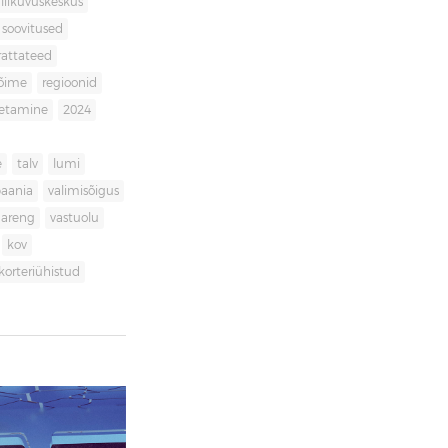
liikuvuskeskus
soovitused
rattateed
võime
regioonid
getamine
2024
e
talv
lumi
aania
valimisõigus
dareng
vastuolu
kov
korteriühistud