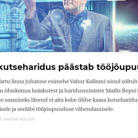
 kutseharidus päästab tööjõup
artu linna juhatuse esimehe Vahur Kollomi sõnul sõltub
u ühiskonna hoiakutest ja haridusminister Mailis Repsi 
 saamiseks lävend ei aita kohe üldse kaasa kutseharidu
isele ja seeläbi tööjõupuuduse vähendamisele.
7,
VAHUR KOLLOM