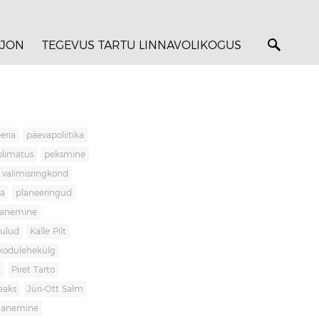
JON
TEGEVUS TARTU LINNAVOLIKOGUS
eria
päevapoliitika
olimatus
peksmine
valimisringkond
ja
planeeringud
banemine
kulud
Kalle Pilt
kodulehekülg
i
Piret Tarto
eaks
Jüri-Ott Salm
ananemine