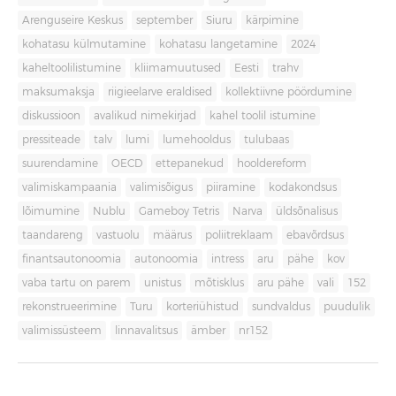
Arenguseire Keskus
september
Siuru
kärpimine
kohatasu külmutamine
kohatasu langetamine
2024
kaheltoolilistumine
kliimamuutused
Eesti
trahv
maksumaksja
riigieelarve eraldised
kollektiivne pöördumine
diskussioon
avalikud nimekirjad
kahel toolil istumine
pressiteade
talv
lumi
lumehooldus
tulubaas
suurendamine
OECD
ettepanekud
hooldereform
valimiskampaania
valimisõigus
piiramine
kodakondsus
lõimumine
Nublu
Gameboy Tetris
Narva
üldsõnalisus
taandareng
vastuolu
määrus
poliitreklaam
ebavõrdsus
finantsautonoomia
autonoomia
intress
aru
pähe
kov
vaba tartu on parem
unistus
mõtisklus
aru pähe
vali
152
rekonstrueerimine
Turu
korteriühistud
sundvaldus
puudulik
valimissüsteem
linnavalitsus
ämber
nr152