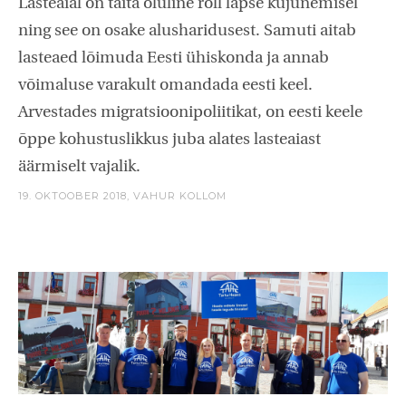
Lasteaial on täita oluline roll lapse kujunemisel
ning see on osake alusharidusest. Samuti aitab
lasteaed lõimuda Eesti ühiskonda ja annab
võimaluse varakult omandada eesti keel.
Arvestades migratsioonipoliitikat, on eesti keele
õppe kohustuslikkus juba alates lasteaiast
äärmiselt vajalik.
19. OKTOOBER 2018,
VAHUR KOLLOM