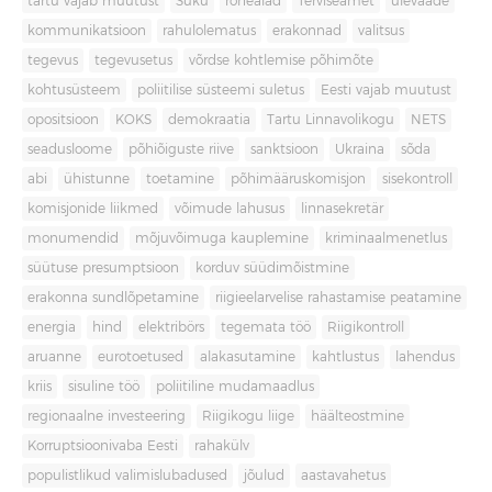
tartu vajab muutust
Süku
rohealad
Terviseamet
ülevaade
kommunikatsioon
rahulolematus
erakonnad
valitsus
tegevus
tegevusetus
võrdse kohtlemise põhimõte
kohtusüsteem
poliitilise süsteemi suletus
Eesti vajab muutust
opositsioon
KOKS
demokraatia
Tartu Linnavolikogu
NETS
seadusloome
põhiõiguste riive
sanktsioon
Ukraina
sõda
abi
ühistunne
toetamine
põhimääruskomisjon
sisekontroll
komisjonide liikmed
võimude lahusus
linnasekretär
monumendid
mõjuvõimuga kauplemine
kriminaalmenetlus
süütuse presumptsioon
korduv süüdimõistmine
erakonna sundlõpetamine
riigieelarvelise rahastamise peatamine
energia
hind
elektribörs
tegemata töö
Riigikontroll
aruanne
eurotoetused
alakasutamine
kahtlustus
lahendus
kriis
sisuline töö
poliitiline mudamaadlus
regionaalne investeering
Riigikogu liige
häälteostmine
Korruptsioonivaba Eesti
rahakülv
populistlikud valimislubadused
jõulud
aastavahetus