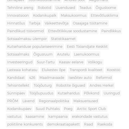
Leinapäev
Juuniküüditamine
Andres Sööt
Aegumatu
Tehniline areng
Robotid
Uuendused
Teadus
Õigusloome
Innovatsioon
Kodanikupalk
Maksukoormus
Ettevõtluskliima
Hinnatõus
Tarbija
Väikeettevõtja
Osaajaga töötamine
Paindlikud töövormid
Ettevõtlikkuse soodustamine
Paindlikkus
Sotsiaalmaksu ülempiir
Statistikaamet
Kutsehariduse populariseerimine
Eesti Tööandjate Keskliit
Sotsiaalmaks
Õigusruum
Arutelu
Laenukoormus
Investeeringud
Suur-Tartu
Kaasav eelarve
Volikogu
Lasteaia kohatasu
Elukestev õpe
Transpordi kvaliteet
Koostöö
Kandidaat
426
Maailmavaade
Isesõitev auto
Reformid
Tehisintellekt
Tööjõuturg
Robotite õigused
Andres Herkel
Sünnipäev
Tööjõupuudus
Kutseharidus
Põlvkond
Uuringud
PRÕM
Lävend
Regionaalpoliitika
Maksuerisused
Kodanikupäev
Suud Puhtaks
Poeg
Arctic Sport Club
vastutus
kaasamine
kampaania
erakondade vastutus
poliitiline konkurents
demokraatiapakett
Raad
Raekoda