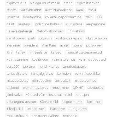
riigikorraldus
Meiega on võimalik
areng
riigivalitsemine
reform
valimiskünnis
avatudnimekirjad
kahel
toolil
istumise
lõpetamine
kollektiivnepöördumine
2023
233
häält
kuritegu
poliitiline kultuur
suurürituse
arupärimine
Eelarvestrateegia
Netovõlakoormus
Ehitushind
Sanatooriumi park
vabadus
koalitsioonileping
obstruktsioon
avamine
president
Alar Karis
avalik
istung
purskkaev
Riia
tänav
linnaeelarve
kärped
muudatusettepanekud
külmutamine
koalitsioon
valimistulemus
valimislubadused
eesti200
igortaro
hendrikterras
tänutoetajatele
tänuvalijatele
tänujälgijatele
komisjon
parkimispoliitika
liikuvuskeskus
põhjapoolne
ümbersõit
liikluskoormus
erakond
erakonnaseadus
muutmine
ODIHR
soovitused
järelevalve
võrdsed võimalused valimistel
kautsjon
sidusorganisatsioon
Sõpruse sild
Jalgrattateed
Tartumaa
Tiksoja sild
teehoiukava
lisaeelarve
arengukava
maksutõusud
konkurentsivõime
regioonid