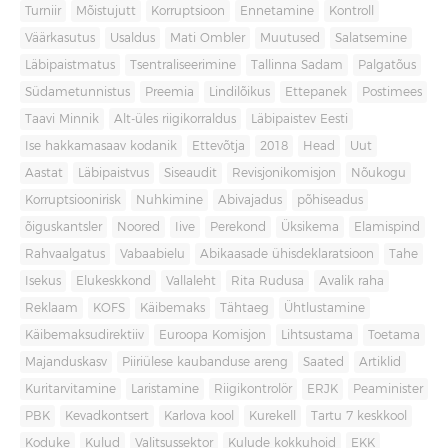
Turniir
Mõistujutt
Korruptsioon
Ennetamine
Kontroll
Väärkasutus
Usaldus
Mati Ombler
Muutused
Salatsemine
Läbipaistmatus
Tsentraliseerimine
Tallinna Sadam
Palgatõus
Südametunnistus
Preemia
Lindilõikus
Ettepanek
Postimees
Taavi Minnik
Alt-üles riigikorraldus
Läbipaistev Eesti
Ise hakkamasaav kodanik
Ettevõtja
2018
Head
Uut
Aastat
Läbipaistvus
Siseaudit
Revisjonikomisjon
Nõukogu
Korruptsioonirisk
Nuhkimine
Abivajadus
põhiseadus
õiguskantsler
Noored
Iive
Perekond
Üksikema
Elamispind
Rahvaalgatus
Vabaabielu
Abikaasade ühisdeklaratsioon
Tahe
Isekus
Elukeskkond
Vallaleht
Rita Rudusa
Avalik raha
Reklaam
KOFS
Käibemaks
Tähtaeg
Ühtlustamine
Käibemaksudirektiiv
Euroopa Komisjon
Lihtsustama
Toetama
Majanduskasv
Piiriülese kaubanduse areng
Saated
Artiklid
Kuritarvitamine
Laristamine
Riigikontrolör
ERJK
Peaminister
PBK
Kevadkontsert
Karlova kool
Kurekell
Tartu 7 keskkool
Koduke
Kulud
Valitsussektor
Kulude kokkuhoid
EKK