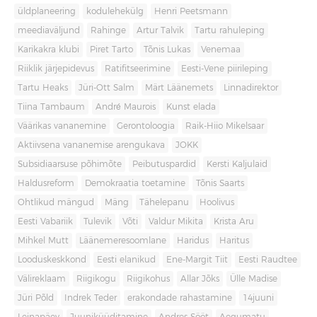
üldplaneering
kodulehekülg
Henri Peetsmann
meediaväljund
Rahinge
Artur Talvik
Tartu rahuleping
Karikakra klubi
Piret Tarto
Tõnis Lukas
Venemaa
Riiklik järjepidevus
Ratifitseerimine
Eesti-Vene piirileping
Tartu Heaks
Jüri-Ott Salm
Märt Läänemets
Linnadirektor
Tiina Tambaum
André Maurois
Kunst elada
Väärikas vananemine
Gerontoloogia
Raik-Hiio Mikelsaar
Aktiivsena vananemise arengukava
JOKK
Subsidiaarsuse põhimõte
Peibutuspardid
Kersti Kaljulaid
Haldusreform
Demokraatia toetamine
Tõnis Saarts
Ohtlikud mängud
Mäng
Tähelepanu
Hoolivus
Eesti Vabariik
Tulevik
Võti
Valdur Mikita
Krista Aru
Mihkel Mutt
Läänemeresoomlane
Haridus
Haritus
Looduskeskkond
Eesti elanikud
Ene-Margit Tiit
Eesti Raudtee
Välireklaam
Riigikogu
Riigikohus
Allar Jõks
Ülle Madise
Jüri Põld
Indrek Teder
erakondade rahastamine
14juuni