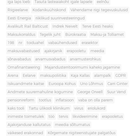
iga laps loeb
Tasuta lasteaiakoht igale lapsele
eelnõu
Riigieelarve
Kodanikuühiskond
Vähendame riigi tegevuskulusid
Eesti Energia
riiklikud suurinvesteeringud
Avalikult Rail Balticust
Indrek Neivelt
Terve Eesti heaks
Maksukorraldus
Tegelik juht
Bürokraatia
Maksu-ja Tolliamet
198
nr
toiduahel
vabaühendused
erasektor
maksuvabastused
ajakirjanik
erapooletu
meedia
sõnavabadus
arvamusvabadus
arvamusterohkus
Omafinantseering
Majandusterritoorimumi kaheks jagamine
Arena
Eelarve
maksupoliitika
Kaja Kallas
alampalk
GDPR
Isikuandmete kaitse
Euroopa Kohus
Uno Lõhmus
Carri Ginter
Andmete suuremahuline kogumine
George Orwell
Suur Vend
pensionireform
tootlus
inflatsioon
vaba on olla parem
kaks tooli
Tartu ülikooli kliinikum
viirus
eriolukord
inimeste toimetulek
töö
tervis
likvideerimine
erapooletus
Ajakirjanduse kallutatus
meedia sõltumatus
väikesed erakonnad
Kõrgemate riigiteenistujate palgatõus