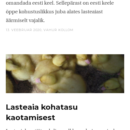
omandada eesti keel. Sellepärast on eesti keele
õppe kohustuslikkus juba alates lasteaiast
äärmiselt vajalik.
13. VEEBRUAR 2020,
VAHUR KOLLOM
Lasteaia kohatasu
kaotamisest