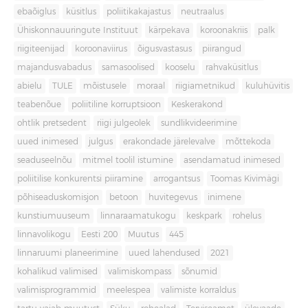
ebaõiglus
küsitlus
poliitikakajastus
neutraalus
Ühiskonnauuringute Instituut
kärpekava
koroonakriis
palk
riigiteenijad
koroonaviirus
õigusvastasus
piirangud
majandusvabadus
samasoolised
kooselu
rahvaküsitlus
abielu
TULE
mõistusele
moraal
riigiametnikud
kuluhüvitis
teabenõue
poliitiline korruptsioon
Keskerakond
ohtlik pretsedent
riigi julgeolek
sundlikvideerimine
uued inimesed
julgus
erakondade järelevalve
mõttekoda
seaduseelnõu
mitmel toolil istumine
asendamatud inimesed
poliitilise konkurentsi piiramine
arrogantsus
Toomas Kivimägi
põhiseaduskomisjon
betoon
huvitegevus
inimene
kunstiumuuseum
linnaraamatukogu
keskpark
rohelus
linnavolikogu
Eesti 200
Muutus
445
linnaruumi planeerimine
uued lahendused
2021
kohalikud valimised
valimiskompass
sõnumid
valimisprogrammid
meelespea
valimiste korraldus