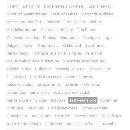
Tallinn
juhtimine
kõrge lasteaia kohatasu
Eriplaneering
Puidurafineerimistehas
Tselluloositehas
Metsanduspoliitika
Metsarahu manifest
Tabivere
Emajõe kett
erahuvi
Kooskõlastamine
Kaasarääkimisõigus
Jüri Ratas
Planeerimisseadus
Puhkus
Võidupüha
Jaanipäev
Ligo
Jalgpall
Seks
Ministrite arv
Kokkuhoid
Säästmine
Janek Mäggi
Kohtade jagamine valitsuse
Paisuv riik
Maksumaksja raha raiskamine
Puuetega laste toetused
Golden Sands
Bulgaaria
Vabariigi Valitsus
Tabivere kett
haigekassa
tervishoiusüsteem
asendustegevus
valitsemiskulud
otsustusruum
poliitilised nõunikud
aktsiisitõus
rainer vakra
sotsiaaldemokraadid
vabaerakonna riigikogu fraktsioon
eestikeelne õpe
õppimine
Kristi Aria
üleminek
ülereguleerimine
Urmas Reinsalu
Euroopa Liit
Kaul Nurm
toetused
rakendamine
valikuõigus
justiitsministeerium
petitsioon
videokokkuvõte
katuseraha