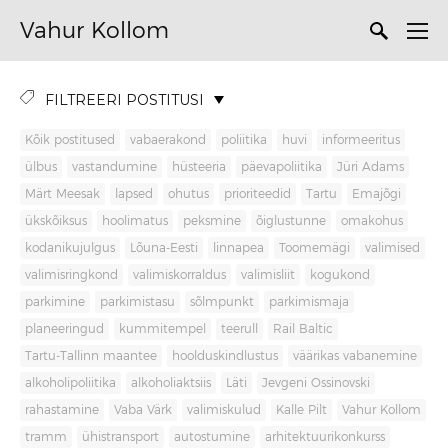
Vahur Kollom
FILTREERI POSTITUSI
Kõik postitused
vabaerakond
poliitika
huvi
informeeritus
ülbus
vastandumine
hüsteeria
päevapoliitika
Jüri Adams
Märt Meesak
lapsed
ohutus
prioriteedid
Tartu
Emajõgi
ükskõiksus
hoolimatus
peksmine
õiglustunne
omakohus
kodanikujulgus
Lõuna-Eesti
linnapea
Toomemägi
valimised
valimisringkond
valimiskorraldus
valimisliit
kogukond
parkimine
parkimistasu
sõlmpunkt
parkimismaja
planeeringud
kummitempel
teerull
Rail Baltic
Tartu-Tallinn maantee
hoolduskindlustus
väärikas vabanemine
alkoholipoliitika
alkoholiaktsiis
Läti
Jevgeni Ossinovski
rahastamine
Vaba Värk
valimiskulud
Kalle Pilt
Vahur Kollom
tramm
ühistransport
autostumine
arhitektuurikonkurss