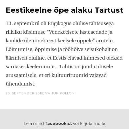
Eestikeelne õpe alaku Tartust
13. septembril oli Riigikogus olulise tähtsusega
riikliku küsimuse "Venekeelsete lasteaedade ja
koolide üleminek eestikeelsele õppele" arutelu.
Lõimumise, õppimise ja tööhõive seisukohalt on
äärmiselt oluline, et Eestis elavad inimesed oleksid
sarnases keeleruumis. Tähtis on jõuda ühisele
arusaamisele, et eri kultuuriruumid vajavad
ühendamist.
23. SEPTEMBER 2018,
VAHUR KOLLOM
facebookist
Leia mind
või kirjuta mulle