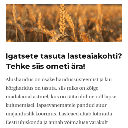
Igatsete tasuta lasteaiakohti?
Tehke siis ometi ära!
Alusharidus on osake haridussüsteemist ja kui
kõrgharidus on tasuta, siis miks on kõige
madalamal astmel, kus on täita oluline roll lapse
kujunemisel, lapsevanematele pandud suur
majanduslik koormus. Lasteaed aitab lõimuda
Eesti ühiskonda ja annab võimaluse varakult